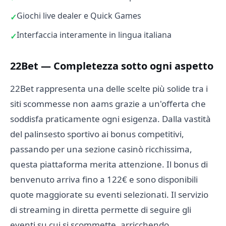
Giochi live dealer e Quick Games
Interfaccia interamente in lingua italiana
22Bet — Completezza sotto ogni aspetto
22Bet rappresenta una delle scelte più solide tra i
siti scommesse non aams grazie a un'offerta che
soddisfa praticamente ogni esigenza. Dalla vastità
del palinsesto sportivo ai bonus competitivi,
passando per una sezione casinò ricchissima,
questa piattaforma merita attenzione. Il bonus di
benvenuto arriva fino a 122€ e sono disponibili
quote maggiorate su eventi selezionati. Il servizio
di streaming in diretta permette di seguire gli
eventi su cui si scommette, arricchendo