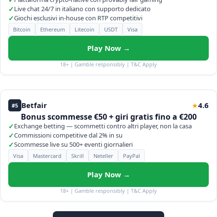
✓
Live chat 24/7 in italiano con supporto dedicato
✓
Giochi esclusivi in-house con RTP competitivi
Bitcoin
Ethereum
Litecoin
USDT
Visa
Play Now →
18+ | Gamble responsibly | T&C Apply
Betfair
4.6
★
#5
Bonus scommesse €50 + giri gratis fino a €200
✓
Exchange betting — scommetti contro altri player, non la casa
✓
Commissioni competitive dal 2% in su
✓
Scommesse live su 500+ eventi giornalieri
Visa
Mastercard
Skrill
Neteller
PayPal
Play Now →
18+ | Gamble responsibly | T&C Apply