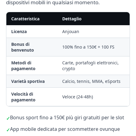
dispositivi mobili in qualsiasi momento.
Caratteristica
Dettaglio
Licenza
Anjouan
Bonus di
100% fino a 150€ + 100 FS
benvenuto
Metodi di
Carte, portafogli elettronici,
pagamento
crypto
Varietà sportiva
Calcio, tennis, MMA, eSports
Velocità di
Veloce (24-48h)
pagamento
Bonus sport fino a 150€ più giri gratuiti per le slot
App mobile dedicata per scommettere ovunque