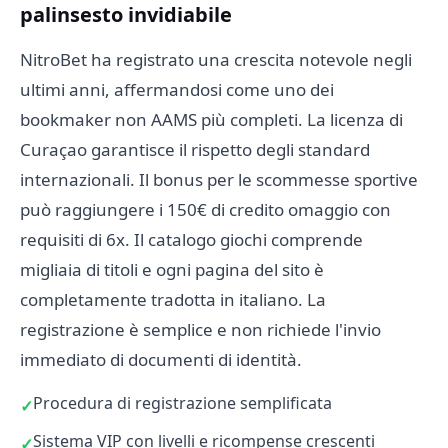
palinsesto invidiabile
NitroBet ha registrato una crescita notevole negli
ultimi anni, affermandosi come uno dei
bookmaker non AAMS più completi. La licenza di
Curaçao garantisce il rispetto degli standard
internazionali. Il bonus per le scommesse sportive
può raggiungere i 150€ di credito omaggio con
requisiti di 6x. Il catalogo giochi comprende
migliaia di titoli e ogni pagina del sito è
completamente tradotta in italiano. La
registrazione è semplice e non richiede l'invio
immediato di documenti di identità.
Procedura di registrazione semplificata
Sistema VIP con livelli e ricompense crescenti