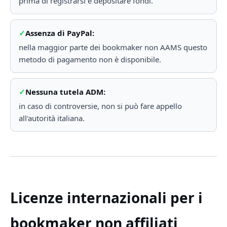
prima di registrarsi e depositare fondi.
Assenza di PayPal:
nella maggior parte dei bookmaker non AAMS questo
metodo di pagamento non è disponibile.
Nessuna tutela ADM:
in caso di controversie, non si può fare appello
all'autorità italiana.
Licenze internazionali per i
bookmaker non affiliati