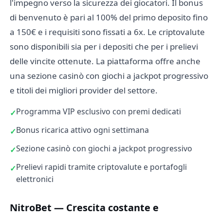
l'impegno verso la sicurezza dei giocatori. Il bonus
di benvenuto è pari al 100% del primo deposito fino
a 150€ e i requisiti sono fissati a 6x. Le criptovalute
sono disponibili sia per i depositi che per i prelievi
delle vincite ottenute. La piattaforma offre anche
una sezione casinò con giochi a jackpot progressivo
e titoli dei migliori provider del settore.
Programma VIP esclusivo con premi dedicati
Bonus ricarica attivo ogni settimana
Sezione casinò con giochi a jackpot progressivo
Prelievi rapidi tramite criptovalute e portafogli
elettronici
NitroBet — Crescita costante e