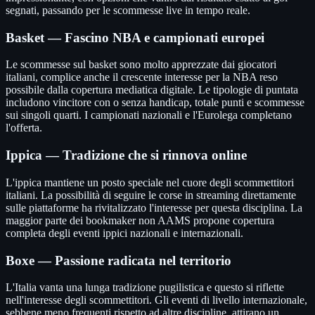
segnati, passando per le scommesse live in tempo reale.
Basket — Fascino NBA e campionati europei
Le scommesse sul basket sono molto apprezzate dai giocatori
italiani, complice anche il crescente interesse per la NBA reso
possibile dalla copertura mediatica digitale. Le tipologie di puntata
includono vincitore con o senza handicap, totale punti e scommesse
sui singoli quarti. I campionati nazionali e l'Eurolega completano
l'offerta.
Ippica — Tradizione che si rinnova online
L'ippica mantiene un posto speciale nel cuore degli scommettitori
italiani. La possibilità di seguire le corse in streaming direttamente
sulle piattaforme ha rivitalizzato l'interesse per questa disciplina. La
maggior parte dei bookmaker non AAMS propone copertura
completa degli eventi ippici nazionali e internazionali.
Boxe — Passione radicata nel territorio
L'Italia vanta una lunga tradizione pugilistica e questo si riflette
nell'interesse degli scommettitori. Gli eventi di livello internazionale,
sebbene meno frequenti rispetto ad altre discipline, attirano un