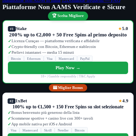
piattaforme non ADM in Italia
12
Domande frequenti — FAQ
Piattaforme Non AAMS Verificate e Sicure
🏆 Scelta Migliore
Stake
5.0
★
#1
200% up to €2,000 + 50 Free Spins al primo deposito
Licenza Curaçao — piattaforma verificata e affidabile
✓
Crypto-friendly con Bitcoin, Ethereum e stablecoin
✓
Prelievi istantanei — media 15 minuti
✓
Bitcoin
Ethereum
Visa
Mastercard
PayPal
Play Now →
18+ | Gamble responsibly | T&C Apply
🎰 Miglior Bonus
1xBet
4.9
★
#2
100% up to €1,500 + 150 Free Spins su slot selezionate
Bonus benvenuto più generoso della lista
✓
Scommesse sportive + casino live con 300+ tavoli
✓
App mobile nativa per iOS e Android
✓
Visa
Mastercard
Skrill
Neteller
Bitcoin