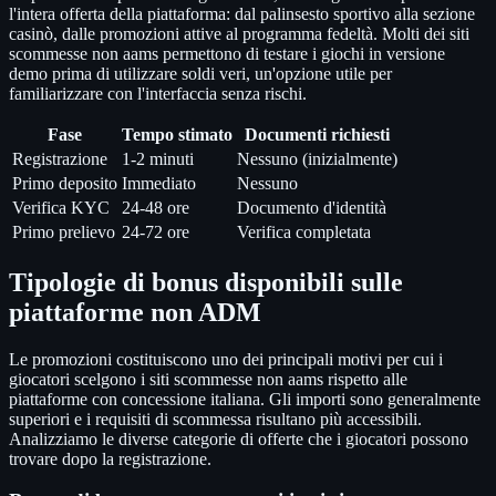
l'intera offerta della piattaforma: dal palinsesto sportivo alla sezione
casinò, dalle promozioni attive al programma fedeltà. Molti dei siti
scommesse non aams permettono di testare i giochi in versione
demo prima di utilizzare soldi veri, un'opzione utile per
familiarizzare con l'interfaccia senza rischi.
Fase
Tempo stimato
Documenti richiesti
Registrazione
1-2 minuti
Nessuno (inizialmente)
Primo deposito
Immediato
Nessuno
Verifica KYC
24-48 ore
Documento d'identità
Primo prelievo
24-72 ore
Verifica completata
Tipologie di bonus disponibili sulle
piattaforme non ADM
Le promozioni costituiscono uno dei principali motivi per cui i
giocatori scelgono i siti scommesse non aams rispetto alle
piattaforme con concessione italiana. Gli importi sono generalmente
superiori e i requisiti di scommessa risultano più accessibili.
Analizziamo le diverse categorie di offerte che i giocatori possono
trovare dopo la registrazione.