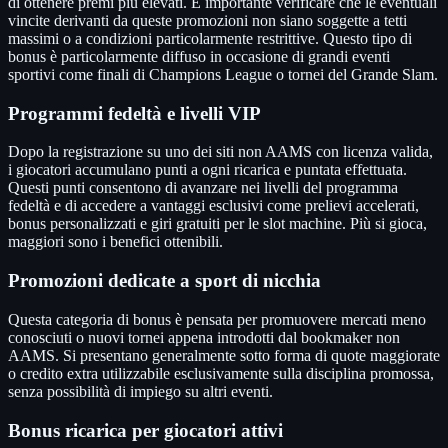
di ottenere premi più elevati. È importante verificare che le eventuali
vincite derivanti da queste promozioni non siano soggette a tetti
massimi o a condizioni particolarmente restrittive. Questo tipo di
bonus è particolarmente diffuso in occasione di grandi eventi
sportivi come finali di Champions League o tornei del Grande Slam.
Programmi fedeltà e livelli VIP
Dopo la registrazione su uno dei siti non AAMS con licenza valida,
i giocatori accumulano punti a ogni ricarica e puntata effettuata.
Questi punti consentono di avanzare nei livelli del programma
fedeltà e di accedere a vantaggi esclusivi come prelievi accelerati,
bonus personalizzati e giri gratuiti per le slot machine. Più si gioca,
maggiori sono i benefici ottenibili.
Promozioni dedicate a sport di nicchia
Questa categoria di bonus è pensata per promuovere mercati meno
conosciuti o nuovi tornei appena introdotti dal bookmaker non
AAMS. Si presentano generalmente sotto forma di quote maggiorate
o credito extra utilizzabile esclusivamente sulla disciplina promossa,
senza possibilità di impiego su altri eventi.
Bonus ricarica per giocatori attivi