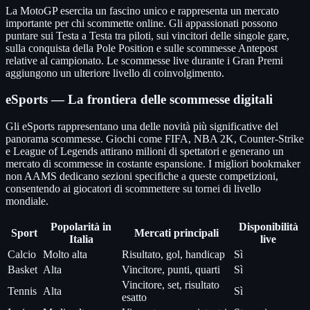
La MotoGP esercita un fascino unico e rappresenta un mercato
importante per chi scommette online. Gli appassionati possono
puntare sui Testa a Testa tra piloti, sui vincitori delle singole gare,
sulla conquista della Pole Position e sulle scommesse Antepost
relative al campionato. Le scommesse live durante i Gran Premi
aggiungono un ulteriore livello di coinvolgimento.
eSports — La frontiera delle scommesse digitali
Gli eSports rappresentano una delle novità più significative del
panorama scommesse. Giochi come FIFA, NBA 2K, Counter-Strike
e League of Legends attirano milioni di spettatori e generano un
mercato di scommesse in costante espansione. I migliori bookmaker
non AAMS dedicano sezioni specifiche a queste competizioni,
consentendo ai giocatori di scommettere su tornei di livello
mondiale.
Popolarità in
Disponibilità
Sport
Mercati principali
Italia
live
Calcio
Molto alta
Risultato, gol, handicap
Sì
Basket
Alta
Vincitore, punti, quarti
Sì
Vincitore, set, risultato
Tennis
Alta
Sì
esatto