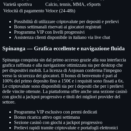
Varietà sportiva
Calcio, tennis, MMA, eSports
Velocità di pagamento
Veloce (24-48h)
Possibilità di utilizzare criptovalute per depositi e prelievi
Bonus settimanali riservati ai giocatori registrati
Programma VIP con livelli progressivi
Assistenza clienti disponibile in italiano via live chat
Spinanga — Grafica eccellente e navigazione fluida
Spinanga conquista sin dal primo accesso grazie alla sua interfaccia
grafica raffinata e alla navigazione ottimizzata sia per desktop che
per dispositivi mobili. La licenza di Anjouan conferma l'impegno
verso la sicurezza dei giocatori. Il bonus di benvenuto è pari al
100% del primo deposito fino a 150€ e i requisiti sono fissati a 6x.
Le criptovalute sono disponibili sia per i depositi che per i prelievi
delle vincite ottenute. La piattaforma offre anche una sezione casinò
con giochi a jackpot progressivo e titoli dei migliori provider del
settore.
Programma VIP esclusivo con premi dedicati
Bonus ricarica attivo ogni settimana
Sezione casinò con giochi a jackpot progressivo
Prelievi rapidi tramite criptovalute e portafogli elettronici