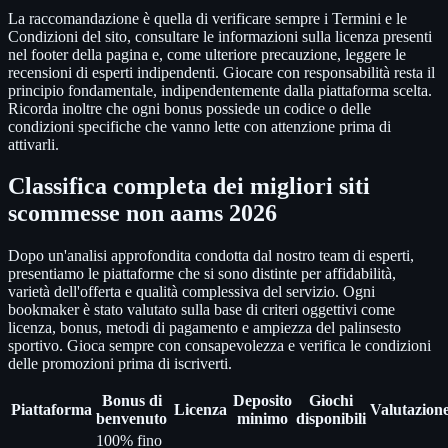
La raccomandazione è quella di verificare sempre i Termini e le
Condizioni del sito, consultare le informazioni sulla licenza presenti
nel footer della pagina e, come ulteriore precauzione, leggere le
recensioni di esperti indipendenti. Giocare con responsabilità resta il
principio fondamentale, indipendentemente dalla piattaforma scelta.
Ricorda inoltre che ogni bonus possiede un codice o delle
condizioni specifiche che vanno lette con attenzione prima di
attivarli.
Classifica completa dei migliori siti
scommesse non aams 2026
Dopo un'analisi approfondita condotta dal nostro team di esperti,
presentiamo le piattaforme che si sono distinte per affidabilità,
varietà dell'offerta e qualità complessiva del servizio. Ogni
bookmaker è stato valutato sulla base di criteri oggettivi come
licenza, bonus, metodi di pagamento e ampiezza del palinsesto
sportivo. Gioca sempre con consapevolezza e verifica le condizioni
delle promozioni prima di iscriverti.
Bonus di
Deposito
Giochi
Piattaforma
Licenza
Valutazion
benvenuto
minimo
disponibili
100% fino