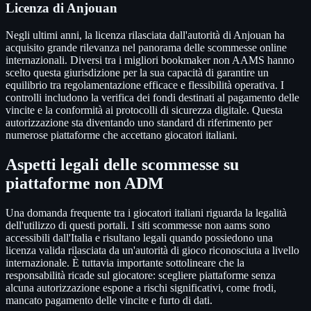
Licenza di Anjouan
Negli ultimi anni, la licenza rilasciata dall'autorità di Anjouan ha
acquisito grande rilevanza nel panorama delle scommesse online
internazionali. Diversi tra i migliori bookmaker non AAMS hanno
scelto questa giurisdizione per la sua capacità di garantire un
equilibrio tra regolamentazione efficace e flessibilità operativa. I
controlli includono la verifica dei fondi destinati al pagamento delle
vincite e la conformità ai protocolli di sicurezza digitale. Questa
autorizzazione sta diventando uno standard di riferimento per
numerose piattaforme che accettano giocatori italiani.
Aspetti legali delle scommesse su
piattaforme non ADM
Una domanda frequente tra i giocatori italiani riguarda la legalità
dell'utilizzo di questi portali. I siti scommesse non aams sono
accessibili dall'Italia e risultano legali quando possiedono una
licenza valida rilasciata da un'autorità di gioco riconosciuta a livello
internazionale. È tuttavia importante sottolineare che la
responsabilità ricade sul giocatore: scegliere piattaforme senza
alcuna autorizzazione espone a rischi significativi, come frodi,
mancato pagamento delle vincite e furto di dati.