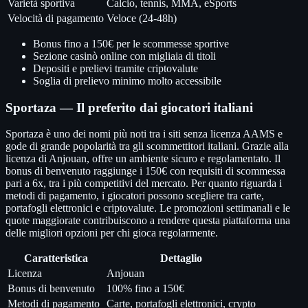
Varietà sportiva
Calcio, tennis, MMA, eSports
Velocità di pagamento
Veloce (24-48h)
Bonus fino a 150€ per le scommesse sportive
Sezione casinò online con migliaia di titoli
Depositi e prelievi tramite criptovalute
Soglia di prelievo minimo molto accessibile
Sportaza — Il preferito dai giocatori italiani
Sportaza è uno dei nomi più noti tra i siti senza licenza AAMS e
gode di grande popolarità tra gli scommettitori italiani. Grazie alla
licenza di Anjouan, offre un ambiente sicuro e regolamentato. Il
bonus di benvenuto raggiunge i 150€ con requisiti di scommessa
pari a 6x, tra i più competitivi del mercato. Per quanto riguarda i
metodi di pagamento, i giocatori possono scegliere tra carte,
portafogli elettronici e criptovalute. Le promozioni settimanali e le
quote maggiorate contribuiscono a rendere questa piattaforma una
delle migliori opzioni per chi gioca regolarmente.
Caratteristica
Dettaglio
Licenza
Anjouan
Bonus di benvenuto
100% fino a 150€
Metodi di pagamento
Carte, portafogli elettronici, crypto