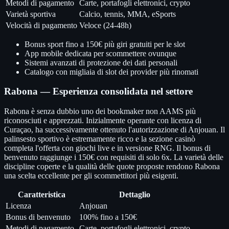
Metodi di pagamento
Carte, portafogli elettronici, crypto
Varietà sportiva
Calcio, tennis, MMA, eSports
Velocità di pagamento
Veloce (24-48h)
Bonus sport fino a 150€ più giri gratuiti per le slot
App mobile dedicata per scommettere ovunque
Sistemi avanzati di protezione dei dati personali
Catalogo con migliaia di slot dei provider più rinomati
Rabona — Esperienza consolidata nel settore
Rabona è senza dubbio uno dei bookmaker non AAMS più
riconosciuti e apprezzati. Inizialmente operante con licenza di
Curaçao, ha successivamente ottenuto l'autorizzazione di Anjouan. Il
palinsesto sportivo è estremamente ricco e la sezione casinò
completa l'offerta con giochi live e in versione RNG. Il bonus di
benvenuto raggiunge i 150€ con requisiti di solo 6x. La varietà delle
discipline coperte e la qualità delle quote proposte rendono Rabona
una scelta eccellente per gli scommettitori più esigenti.
Caratteristica
Dettaglio
Licenza
Anjouan
Bonus di benvenuto
100% fino a 150€
Metodi di pagamento
Carte, portafogli elettronici, crypto