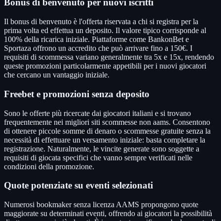
Bonus di benvenuto per nuovi iscritti
Il bonus di benvenuto è l'offerta riservata a chi si registra per la
prima volta ed effettua un deposito. Il valore tipico corrisponde al
100% della ricarica iniziale. Piattaforme come BankonBet e
Sportaza offrono un accredito che può arrivare fino a 150€. I
requisiti di scommessa variano generalmente tra 5x e 15x, rendendo
queste promozioni particolarmente appetibili per i nuovi giocatori
che cercano un vantaggio iniziale.
Freebet e promozioni senza deposito
Sono le offerte più ricercate dai giocatori italiani e si trovano
frequentemente nei migliori siti scommesse non aams. Consentono
di ottenere piccole somme di denaro o scommesse gratuite senza la
necessità di effettuare un versamento iniziale: basta completare la
registrazione. Naturalmente, le vincite generate sono soggette a
requisiti di giocata specifici che vanno sempre verificati nelle
condizioni della promozione.
Quote potenziate su eventi selezionati
Numerosi bookmaker senza licenza AAMS propongono quote
maggiorate su determinati eventi, offrendo ai giocatori la possibilità