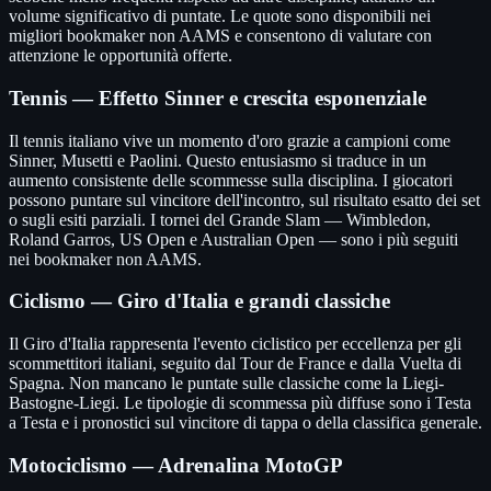
volume significativo di puntate. Le quote sono disponibili nei
migliori bookmaker non AAMS e consentono di valutare con
attenzione le opportunità offerte.
Tennis — Effetto Sinner e crescita esponenziale
Il tennis italiano vive un momento d'oro grazie a campioni come
Sinner, Musetti e Paolini. Questo entusiasmo si traduce in un
aumento consistente delle scommesse sulla disciplina. I giocatori
possono puntare sul vincitore dell'incontro, sul risultato esatto dei set
o sugli esiti parziali. I tornei del Grande Slam — Wimbledon,
Roland Garros, US Open e Australian Open — sono i più seguiti
nei bookmaker non AAMS.
Ciclismo — Giro d'Italia e grandi classiche
Il Giro d'Italia rappresenta l'evento ciclistico per eccellenza per gli
scommettitori italiani, seguito dal Tour de France e dalla Vuelta di
Spagna. Non mancano le puntate sulle classiche come la Liegi-
Bastogne-Liegi. Le tipologie di scommessa più diffuse sono i Testa
a Testa e i pronostici sul vincitore di tappa o della classifica generale.
Motociclismo — Adrenalina MotoGP