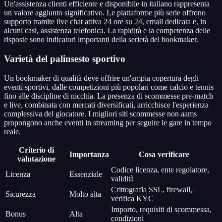
Un'assistenza clienti efficiente e disponibile in italiano rappresenta
un valore aggiunto significativo. Le piattaforme più serie offrono
supporto tramite live chat attiva 24 ore su 24, email dedicata e, in
alcuni casi, assistenza telefonica. La rapidità e la competenza delle
risposte sono indicatori importanti della serietà del bookmaker.
Varietà del palinsesto sportivo
Un bookmaker di qualità deve offrire un'ampia copertura degli
eventi sportivi, dalle competizioni più popolari come calcio e tennis
fino alle discipline di nicchia. La presenza di scommesse pre-match
e live, combinata con mercati diversificati, arricchisce l'esperienza
complessiva del giocatore. I migliori siti scommesse non aams
propongono anche eventi in streaming per seguire le gare in tempo
reale.
Criterio di
Importanza
Cosa verificare
valutazione
Codice licenza, ente regolatore,
Licenza
Essenziale
validità
Crittografia SSL, firewall,
Sicurezza
Molto alta
verifica KYC
Importo, requisiti di scommessa,
Bonus
Alta
condizioni