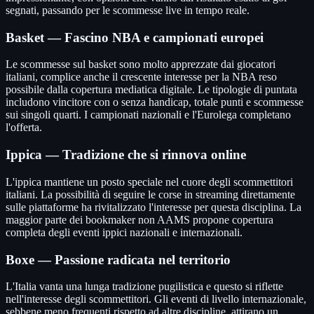
segnati, passando per le scommesse live in tempo reale.
Basket — Fascino NBA e campionati europei
Le scommesse sul basket sono molto apprezzate dai giocatori
italiani, complice anche il crescente interesse per la NBA reso
possibile dalla copertura mediatica digitale. Le tipologie di puntata
includono vincitore con o senza handicap, totale punti e scommesse
sui singoli quarti. I campionati nazionali e l'Eurolega completano
l'offerta.
Ippica — Tradizione che si rinnova online
L'ippica mantiene un posto speciale nel cuore degli scommettitori
italiani. La possibilità di seguire le corse in streaming direttamente
sulle piattaforme ha rivitalizzato l'interesse per questa disciplina. La
maggior parte dei bookmaker non AAMS propone copertura
completa degli eventi ippici nazionali e internazionali.
Boxe — Passione radicata nel territorio
L'Italia vanta una lunga tradizione pugilistica e questo si riflette
nell'interesse degli scommettitori. Gli eventi di livello internazionale,
sebbene meno frequenti rispetto ad altre discipline, attirano un