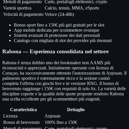
Metodi di pagamento
Carte, portafogli elettronici, crypto
Varietà sportiva
Calcio, tennis, MMA, eSports
Velocità di pagamento
Veloce (24-48h)
Bonus sport fino a 150€ più giri gratuiti per le slot
App mobile dedicata per scommettere ovunque
Sistemi avanzati di protezione dei dati personali
Catalogo con migliaia di slot dei provider più rinomati
Rabona — Esperienza consolidata nel settore
Rabona è senza dubbio uno dei bookmaker non AAMS più
riconosciuti e apprezzati. Inizialmente operante con licenza di
Curaçao, ha successivamente ottenuto l'autorizzazione di Anjouan. Il
palinsesto sportivo è estremamente ricco e la sezione casinò
completa l'offerta con giochi live e in versione RNG. Il bonus di
benvenuto raggiunge i 150€ con requisiti di solo 6x. La varietà delle
discipline coperte e la qualità delle quote proposte rendono Rabona
una scelta eccellente per gli scommettitori più esigenti.
Caratteristica
Dettaglio
Licenza
Anjouan
Bonus di benvenuto
100% fino a 150€
Metodi di pagamento
Carte, portafogli elettronici, crypto