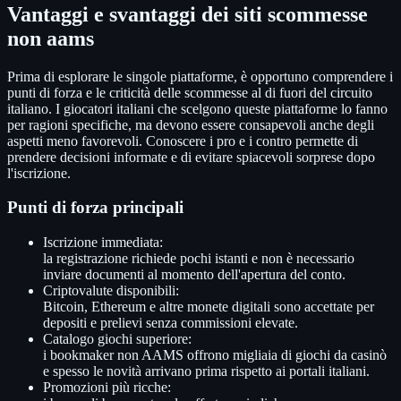
Vantaggi e svantaggi dei siti scommesse
non aams
Prima di esplorare le singole piattaforme, è opportuno comprendere i
punti di forza e le criticità delle scommesse al di fuori del circuito
italiano. I giocatori italiani che scelgono queste piattaforme lo fanno
per ragioni specifiche, ma devono essere consapevoli anche degli
aspetti meno favorevoli. Conoscere i pro e i contro permette di
prendere decisioni informate e di evitare spiacevoli sorprese dopo
l'iscrizione.
Punti di forza principali
Iscrizione immediata:
la registrazione richiede pochi istanti e non è necessario
inviare documenti al momento dell'apertura del conto.
Criptovalute disponibili:
Bitcoin, Ethereum e altre monete digitali sono accettate per
depositi e prelievi senza commissioni elevate.
Catalogo giochi superiore:
i bookmaker non AAMS offrono migliaia di giochi da casinò
e spesso le novità arrivano prima rispetto ai portali italiani.
Promozioni più ricche: