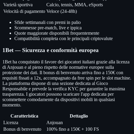
Varietà sportiva
Calcio, tennis, MMA, eSports
Velocità di pagamento
Veloce (24-48h)
Sfide settimanali con premi in palio
Scommesse pre-match, live e ippica
Quote maggiorate disponibili frequentemente
Compatibilità completa con le principali criptovalute
1Bet — Sicurezza e conformità europea
1Bet ha conquistato il favore dei giocatori italiani grazie alla licenza
di Anjouan e al pieno rispetto delle normative europee sulla
protezione dei dati. Il bonus di benvenuto arriva fino a 150€ con
requisiti fissati a 12x, accompagnato da free spin per le slot machine.
La piattaforma dispone di una sezione dedicata al Gioco
Responsabile e prevede la verifica KYC per garantire la massima
trasparenza. I giocatori possono scaricare l'app dedicata per
scommettere comodamente da dispositivi mobili in qualsiasi
momento.
Caratteristica
Dettaglio
Licenza
Anjouan
Bonus di benvenuto
100% fino a 150€ + 100 FS