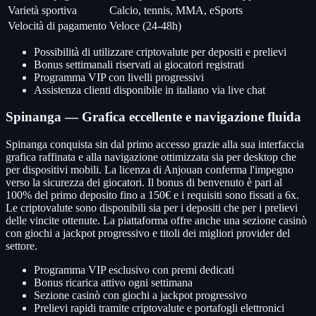
Varietà sportiva
Calcio, tennis, MMA, eSports
Velocità di pagamento
Veloce (24-48h)
Possibilità di utilizzare criptovalute per depositi e prelievi
Bonus settimanali riservati ai giocatori registrati
Programma VIP con livelli progressivi
Assistenza clienti disponibile in italiano via live chat
Spinanga — Grafica eccellente e navigazione fluida
Spinanga conquista sin dal primo accesso grazie alla sua interfaccia
grafica raffinata e alla navigazione ottimizzata sia per desktop che
per dispositivi mobili. La licenza di Anjouan conferma l'impegno
verso la sicurezza dei giocatori. Il bonus di benvenuto è pari al
100% del primo deposito fino a 150€ e i requisiti sono fissati a 6x.
Le criptovalute sono disponibili sia per i depositi che per i prelievi
delle vincite ottenute. La piattaforma offre anche una sezione casinò
con giochi a jackpot progressivo e titoli dei migliori provider del
settore.
Programma VIP esclusivo con premi dedicati
Bonus ricarica attivo ogni settimana
Sezione casinò con giochi a jackpot progressivo
Prelievi rapidi tramite criptovalute e portafogli elettronici