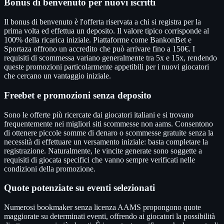
Bonus di benvenuto per nuovi iscritti
Il bonus di benvenuto è l'offerta riservata a chi si registra per la
prima volta ed effettua un deposito. Il valore tipico corrisponde al
100% della ricarica iniziale. Piattaforme come BankonBet e
Sportaza offrono un accredito che può arrivare fino a 150€. I
requisiti di scommessa variano generalmente tra 5x e 15x, rendendo
queste promozioni particolarmente appetibili per i nuovi giocatori
che cercano un vantaggio iniziale.
Freebet e promozioni senza deposito
Sono le offerte più ricercate dai giocatori italiani e si trovano
frequentemente nei migliori siti scommesse non aams. Consentono
di ottenere piccole somme di denaro o scommesse gratuite senza la
necessità di effettuare un versamento iniziale: basta completare la
registrazione. Naturalmente, le vincite generate sono soggette a
requisiti di giocata specifici che vanno sempre verificati nelle
condizioni della promozione.
Quote potenziate su eventi selezionati
Numerosi bookmaker senza licenza AAMS propongono quote
maggiorate su determinati eventi, offrendo ai giocatori la possibilità