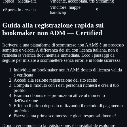
Ippica
Media-alta
Vincente, accoppiata, tris
Streaming
Vincitore, mappe,
eSports
In crescita
Sì
handicap
Guida alla registrazione rapida sui
bookmaker non ADM — Certified
Iscriversi a una piattaforma di scommesse non AAMS è un processo
semplice e veloce. A differenza dei siti con licenza italiana, non è
richiesta la verifica documentale immediata. Ecco i passaggi da
seguire per iniziare a scommettere senza errori e in totale sicurezza.
Individua un bookmaker non AAMS dotato di licenza valida
e verificata
Accedi alla sezione registrazione del sito scelto
Compila il modulo con i dati personali richiesti e crea il tuo
profilo
Esamina i bonus e le promozioni attive al momento
dell'iscrizione
Effettua il primo deposito utilizzando il metodo di pagamento
preferito
Piazza la tua prima scommessa e gioca responsabilmente!
Dopo aver completato la registrazione, è consigliabile esplorare