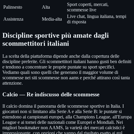
Sport coperti, mercati,
Palinsesto
Alta
scommesse live
Live chat, lingua italiana, tempi
Assistenza
Media-alta
di risposta
Discipline sportive più amate dagli
scommettitori italiani
La scelta della piattaforma dipende anche dalla copertura delle
discipline preferite. Gli scommettitori italiani hanno gusti ben definiti
e tendono a concentrare le proprie puntate su sport specifici.
Vediamo quali sono quelli che generano il maggior volume di
scommesse nei siti scommesse non aams e perché attirano così tanta
attenzione.
Calcio — Re indiscusso delle scommesse
Il calcio domina il panorama delle scommesse sportive in Italia. I
giocatori non si limitano alla Serie A e alla Serie B: le puntate si
estendono ai campionati europei, alla Champions League, all'Europa
League e ai tornei delle nazionali come Europei e Mondiali. Nei
migliori bookmaker non AAMS, la varietà dei mercati calcistici è
impressionante, con opzioni che vanno dal risultato esatto ai gol