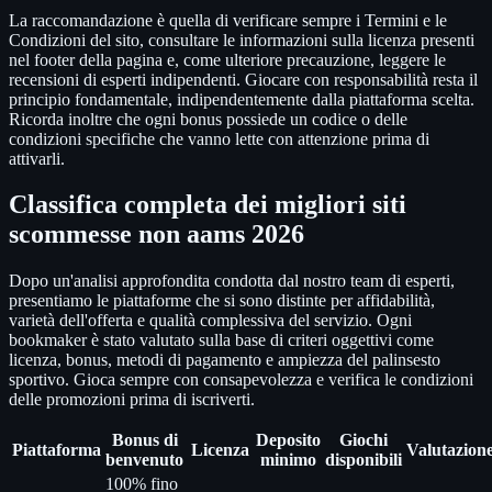
La raccomandazione è quella di verificare sempre i Termini e le
Condizioni del sito, consultare le informazioni sulla licenza presenti
nel footer della pagina e, come ulteriore precauzione, leggere le
recensioni di esperti indipendenti. Giocare con responsabilità resta il
principio fondamentale, indipendentemente dalla piattaforma scelta.
Ricorda inoltre che ogni bonus possiede un codice o delle
condizioni specifiche che vanno lette con attenzione prima di
attivarli.
Classifica completa dei migliori siti
scommesse non aams 2026
Dopo un'analisi approfondita condotta dal nostro team di esperti,
presentiamo le piattaforme che si sono distinte per affidabilità,
varietà dell'offerta e qualità complessiva del servizio. Ogni
bookmaker è stato valutato sulla base di criteri oggettivi come
licenza, bonus, metodi di pagamento e ampiezza del palinsesto
sportivo. Gioca sempre con consapevolezza e verifica le condizioni
delle promozioni prima di iscriverti.
Bonus di
Deposito
Giochi
Piattaforma
Licenza
Valutazion
benvenuto
minimo
disponibili
100% fino