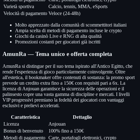
Varietà sportiva
Calcio, tennis, MMA, eSports
Velocità di pagamento
Veloce (24-48h)
Molto apprezzato dalla comunità di scommettitori italiani
Ampia scelta di metodi di pagamento incluse le crypto
Giochi da casinò Live e RNG di alta qualità
Promozioni costanti per giocatori già iscritti
AmunRa — Tema unico e offerta completa
AmunRa si distingue per il suo tema ispirato all'Antico Egitto, che
rende l'esperienza di gioco particolarmente coinvolgente. Oltre
all'estetica, il bookmaker offre contenuti di sostanza: la promo sport
prevede un credito extra fino a 150€ con requisiti pari a 6x. La
licenza di Anjouan garantisce la sicurezza delle operazioni e il
palinsesto copre una vasta gamma di discipline e mercati. I livelli
VIP progressivi premiano la fedeltà dei giocatori con vantaggi
esclusivi e prelievi accelerati.
Caratteristica
Dettaglio
Licenza
Anjouan
Bonus di benvenuto
100% fino a 150€
Metodi di pagamento
Carte, portafogli elettronici, crypto