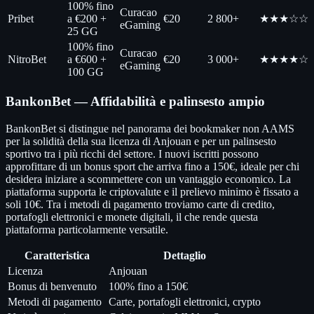
100% fino
Curacao
Pribet
a €200 +
€20
2 800+
★★★☆☆
eGaming
25 GG
100% fino
Curacao
NitroBet
a €600 +
€20
3 000+
★★★★☆
eGaming
100 GG
BankonBet — Affidabilità e palinsesto ampio
BankonBet si distingue nel panorama dei bookmaker non AAMS
per la solidità della sua licenza di Anjouan e per un palinsesto
sportivo tra i più ricchi del settore. I nuovi iscritti possono
approfittare di un bonus sport che arriva fino a 150€, ideale per chi
desidera iniziare a scommettere con un vantaggio economico. La
piattaforma supporta le criptovalute e il prelievo minimo è fissato a
soli 10€. Tra i metodi di pagamento troviamo carte di credito,
portafogli elettronici e monete digitali, il che rende questa
piattaforma particolarmente versatile.
Caratteristica
Dettaglio
Licenza
Anjouan
Bonus di benvenuto
100% fino a 150€
Metodi di pagamento
Carte, portafogli elettronici, crypto