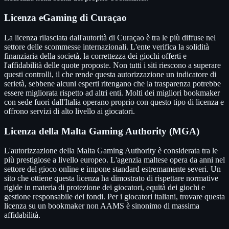
Licenza eGaming di Curaçao
La licenza rilasciata dall'autorità di Curaçao è tra le più diffuse nel
settore delle scommesse internazionali. L'ente verifica la solidità
finanziaria della società, la correttezza dei giochi offerti e
l'affidabilità delle quote proposte. Non tutti i siti riescono a superare
questi controlli, il che rende questa autorizzazione un indicatore di
serietà, sebbene alcuni esperti ritengano che la trasparenza potrebbe
essere migliorata rispetto ad altri enti. Molti dei migliori bookmaker
con sede fuori dall'Italia operano proprio con questo tipo di licenza e
offrono servizi di alto livello ai giocatori.
Licenza della Malta Gaming Authority (MGA)
L'autorizzazione della Malta Gaming Authority è considerata tra le
più prestigiose a livello europeo. L'agenzia maltese opera da anni nel
settore del gioco online e impone standard estremamente severi. Un
sito che ottiene questa licenza ha dimostrato di rispettare normative
rigide in materia di protezione dei giocatori, equità dei giochi e
gestione responsabile dei fondi. Per i giocatori italiani, trovare questa
licenza su un bookmaker non AAMS è sinonimo di massima
affidabilità.