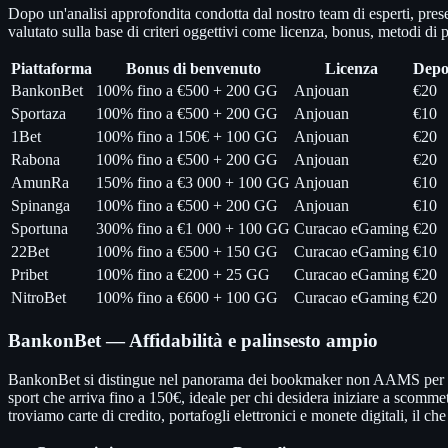
Dopo un'analisi approfondita condotta dal nostro team di esperti, presen
valutato sulla base di criteri oggettivi come licenza, bonus, metodi d
Piattaforma
Bonus di benvenuto
Licenza
Depo
BankonBet
100% fino a €500 + 200 GG
Anjouan
€20
Sportaza
100% fino a €500 + 200 GG
Anjouan
€10
1Bet
100% fino a 150€ + 100 GG
Anjouan
€20
Rabona
100% fino a €500 + 200 GG
Anjouan
€20
AmunRa
150% fino a €3 000 + 100 GG
Anjouan
€10
Spinanga
100% fino a €500 + 200 GG
Anjouan
€10
Sportuna
300% fino a €1 000 + 100 GG
Curacao eGaming
€20
22Bet
100% fino a €500 + 150 GG
Curacao eGaming
€10
Pribet
100% fino a €200 + 25 GG
Curacao eGaming
€20
NitroBet
100% fino a €600 + 100 GG
Curacao eGaming
€20
BankonBet — Affidabilità e palinsesto ampio
BankonBet si distingue nel panorama dei bookmaker non AAMS per la soli
sport che arriva fino a 150€, ideale per chi desidera iniziare a scomm
troviamo carte di credito, portafogli elettronici e monete digitali, il c