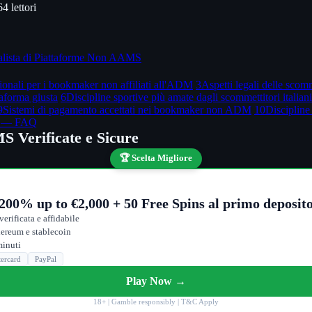
4 lettori
alista di Piattaforme Non AAMS
ionali per i bookmaker non affiliati all'ADM
3
Aspetti legali delle sc
taforma giusta
6
Discipline sportive più amate dagli scommettitori italiani
9
Sistemi di pagamento accettati nei bookmaker non ADM
10
Discipline
i — FAQ
 Verificate e Sicure
🏆 Scelta Migliore
200% up to €2,000 + 50 Free Spins al primo deposit
rificata e affidabile
hereum e stablecoin
minuti
ercard
PayPal
Play Now →
18+ | Gamble responsibly | T&C Apply