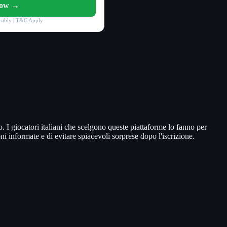
Now →
sibly | T&C Apply
o. I giocatori italiani che scelgono queste piattaforme lo fanno per
 informate e di evitare spiacevoli sorprese dopo l'iscrizione.