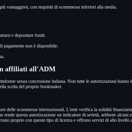
iù vantaggiosi, con requisiti di scommessa inferiori alla media.
trarsi e depositare fondi.
i pagamento non è disponibile.
na.
n affiliati all'ADM
ttaforme senza concessione italiana. Non tutte le autorizzazioni hanno l
nella scelta del proprio bookmaker.
tore delle scommesse internazionali. L'ente verifica la solidità finanziaria d
 che rende questa autorizzazione un indicatore di serietà, sebbene alcuni 
rano proprio con questo tipo di licenza e offrono servizi di alto livello a