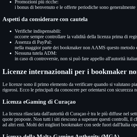
Promozioni più ricche:
i bonus di benvenuto e le offerte periodiche sono generalmente p
Aspetti da considerare con cautela
Verifiche indispensabili:
occorre sempre controllare la validità della licenza prima di regis
Assenza di PayPal:
nella maggior parte dei bookmaker non AAMS questo metodo d
Nessuna tutela ADM:
in caso di controversie, non si può fare appello all'autorità italia
Licenze internazionali per i bookmaker no
Le licenze sono il primo elemento da verificare quando si valutano pia
rigorosi. Ecco le principali da conoscere per orientarsi con sicurezza 
Licenza eGaming di Curaçao
La licenza rilasciata dall'autorità di Curaçao è tra le più diffuse nel set
quote proposte. Non tutti i siti riescono a superare questi controlli, il
ad altri enti. Molti dei migliori bookmaker con sede fuori dall'Italia ope
Licenza della Malta Gaming Authority (MGA)