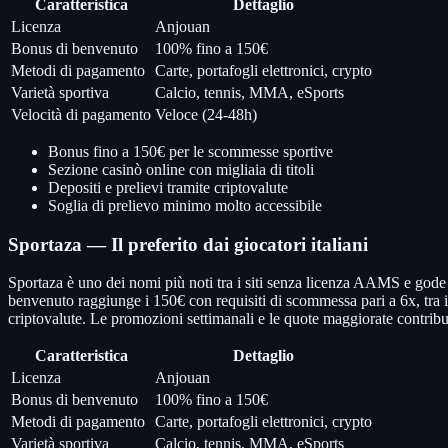
Caratteristica
Dettaglio
Licenza
Anjouan
Bonus di benvenuto
100% fino a 150€
Metodi di pagamento
Carte, portafogli elettronici, crypto
Varietà sportiva
Calcio, tennis, MMA, eSports
Velocità di pagamento
Veloce (24-48h)
Bonus fino a 150€ per le scommesse sportive
Sezione casinò online con migliaia di titoli
Depositi e prelievi tramite criptovalute
Soglia di prelievo minimo molto accessibile
Sportaza — Il preferito dai giocatori italiani
Sportaza è uno dei nomi più noti tra i siti senza licenza AAMS e gode d
benvenuto raggiunge i 150€ con requisiti di scommessa pari a 6x, tra i 
criptovalute. Le promozioni settimanali e le quote maggiorate contribu
Caratteristica
Dettaglio
Licenza
Anjouan
Bonus di benvenuto
100% fino a 150€
Metodi di pagamento
Carte, portafogli elettronici, crypto
Varietà sportiva
Calcio, tennis, MMA, eSports