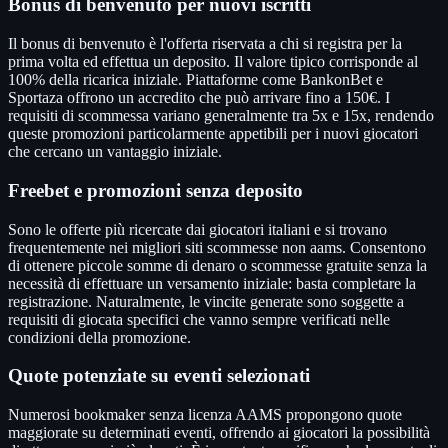
Bonus di benvenuto per nuovi iscritti
Il bonus di benvenuto è l'offerta riservata a chi si registra per la
prima volta ed effettua un deposito. Il valore tipico corrisponde al
100% della ricarica iniziale. Piattaforme come BankonBet e
Sportaza offrono un accredito che può arrivare fino a 150€. I
requisiti di scommessa variano generalmente tra 5x e 15x, rendendo
queste promozioni particolarmente appetibili per i nuovi giocatori
che cercano un vantaggio iniziale.
Freebet e promozioni senza deposito
Sono le offerte più ricercate dai giocatori italiani e si trovano
frequentemente nei migliori siti scommesse non aams. Consentono
di ottenere piccole somme di denaro o scommesse gratuite senza la
necessità di effettuare un versamento iniziale: basta completare la
registrazione. Naturalmente, le vincite generate sono soggette a
requisiti di giocata specifici che vanno sempre verificati nelle
condizioni della promozione.
Quote potenziate su eventi selezionati
Numerosi bookmaker senza licenza AAMS propongono quote
maggiorate su determinati eventi, offrendo ai giocatori la possibilità