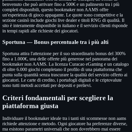
benvenuto che può arrivare fino a 500€ e un palinsesto tra i più
completi disponibili, questo bookmaker non AAMS offre
un'esperienza di gioco appagante. Le quote sono competitive e la
sezione casinò include giochi live dealer e titoli RNG di qualità. Il
sito è interamente disponibile in italiano e il servizio clienti risponde
in tempi rapidi alle richieste dei giocatori.
Sportuna — Bonus percentuale tra i più alti
Sportuna attira l'attenzione per il suo straordinario bonus del 300%
fino a 1.000€, una delle offerte più generose nel panorama dei
bookmaker non AAMS. La licenza Curacao eGaming e un catalogo
di oltre 6.000 giochi completano il profilo di una piattaforma che
punta sulla quantità senza trascurare la qualità del servizio offerto ai
giocatori. Le carte di credito, i portafogli digitali e le criptovalute
sono tutti metodi accettati per depositi e prelievi.
Criteri fondamentali per scegliere la
piattaforma giusta
Individuare il bookmaker ideale tra i tanti siti scommesse non aams
richiede attenzione e metodo. Ogni giocatore ha preferenze diverse,
ma esistono parametri universali che non dovrebbero mai essere