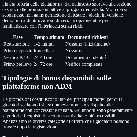
l'intera offerta della piattaforma: dal palinsesto sportivo alla sezione
casinò, dalle promozioni attive al programma fedeltà. Molti dei siti
scommesse non aams permettono di testare i giochi in versione
demo prima di utilizzare soldi veri, un'opzione utile per
familiarizzare con l'interfaccia senza rischi.
Fase
Tempo stimato
Documenti richiesti
Registrazione
1-2 minuti
Nessuno (inizialmente)
Primo deposito
Immediato
Nessuno
Verifica KYC
24-48 ore
Documento d'identità
Primo prelievo
24-72 ore
Verifica completata
Tipologie di bonus disponibili sulle
piattaforme non ADM
Le promozioni costituiscono uno dei principali motivi per cui i
giocatori scelgono i siti scommesse non aams rispetto alle
piattaforme con concessione italiana. Gli importi sono generalmente
superiori e i requisiti di scommessa risultano più accessibili.
Analizziamo le diverse categorie di offerte che i giocatori possono
trovare dopo la registrazione.