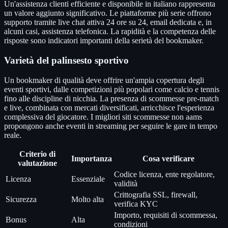
Un'assistenza clienti efficiente e disponibile in italiano rappresenta
un valore aggiunto significativo. Le piattaforme più serie offrono
supporto tramite live chat attiva 24 ore su 24, email dedicata e, in
alcuni casi, assistenza telefonica. La rapidità e la competenza delle
risposte sono indicatori importanti della serietà del bookmaker.
Varietà del palinsesto sportivo
Un bookmaker di qualità deve offrire un'ampia copertura degli
eventi sportivi, dalle competizioni più popolari come calcio e tennis
fino alle discipline di nicchia. La presenza di scommesse pre-match
e live, combinata con mercati diversificati, arricchisce l'esperienza
complessiva del giocatore. I migliori siti scommesse non aams
propongono anche eventi in streaming per seguire le gare in tempo
reale.
Criterio di
Importanza
Cosa verificare
valutazione
Codice licenza, ente regolatore,
Licenza
Essenziale
validità
Crittografia SSL, firewall,
Sicurezza
Molto alta
verifica KYC
Importo, requisiti di scommessa,
Bonus
Alta
condizioni