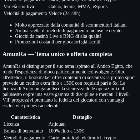
Varietà sportiva
Calcio, tennis, MMA, eSports
Velocità di pagamento
Veloce (24-48h)
Molto apprezzato dalla comunità di scommettitori italiani
Ampia scelta di metodi di pagamento incluse le crypto
Giochi da casinò Live e RNG di alta qualità
Promozioni costanti per giocatori già iscritti
AmunRa — Tema unico e offerta completa
AmunRa si distingue per il suo tema ispirato all'Antico Egitto, che
rende l'esperienza di gioco particolarmente coinvolgente. Oltre
all'estetica, il bookmaker offre contenuti di sostanza: la promo sport
prevede un credito extra fino a 150€ con requisiti pari a 6x. La
licenza di Anjouan garantisce la sicurezza delle operazioni e il
palinsesto copre una vasta gamma di discipline e mercati. I livelli
VIP progressivi premiano la fedeltà dei giocatori con vantaggi
esclusivi e prelievi accelerati.
Caratteristica
Dettaglio
Licenza
Anjouan
Bonus di benvenuto
100% fino a 150€
Metodi di pagamento
Carte, portafogli elettronici, crypto