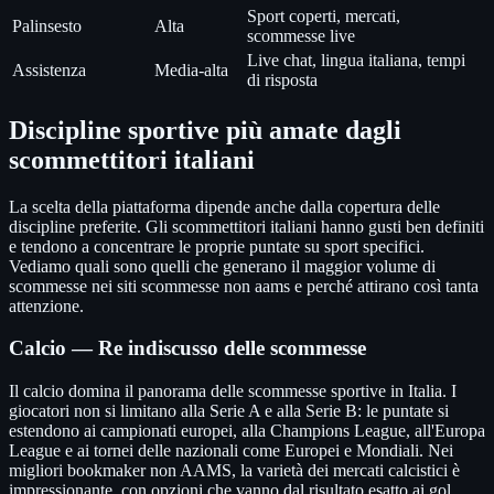
Sport coperti, mercati,
Palinsesto
Alta
scommesse live
Live chat, lingua italiana, tempi
Assistenza
Media-alta
di risposta
Discipline sportive più amate dagli
scommettitori italiani
La scelta della piattaforma dipende anche dalla copertura delle
discipline preferite. Gli scommettitori italiani hanno gusti ben definiti
e tendono a concentrare le proprie puntate su sport specifici.
Vediamo quali sono quelli che generano il maggior volume di
scommesse nei siti scommesse non aams e perché attirano così tanta
attenzione.
Calcio — Re indiscusso delle scommesse
Il calcio domina il panorama delle scommesse sportive in Italia. I
giocatori non si limitano alla Serie A e alla Serie B: le puntate si
estendono ai campionati europei, alla Champions League, all'Europa
League e ai tornei delle nazionali come Europei e Mondiali. Nei
migliori bookmaker non AAMS, la varietà dei mercati calcistici è
impressionante, con opzioni che vanno dal risultato esatto ai gol