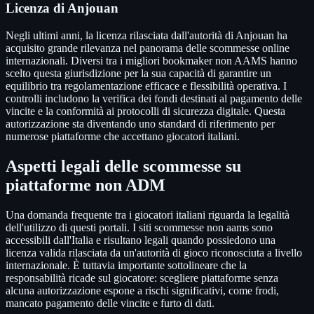
Licenza di Anjouan
Negli ultimi anni, la licenza rilasciata dall'autorità di Anjouan ha
acquisito grande rilevanza nel panorama delle scommesse online
internazionali. Diversi tra i migliori bookmaker non AAMS hanno
scelto questa giurisdizione per la sua capacità di garantire un
equilibrio tra regolamentazione efficace e flessibilità operativa. I
controlli includono la verifica dei fondi destinati al pagamento delle
vincite e la conformità ai protocolli di sicurezza digitale. Questa
autorizzazione sta diventando uno standard di riferimento per
numerose piattaforme che accettano giocatori italiani.
Aspetti legali delle scommesse su
piattaforme non ADM
Una domanda frequente tra i giocatori italiani riguarda la legalità
dell'utilizzo di questi portali. I siti scommesse non aams sono
accessibili dall'Italia e risultano legali quando possiedono una
licenza valida rilasciata da un'autorità di gioco riconosciuta a livello
internazionale. È tuttavia importante sottolineare che la
responsabilità ricade sul giocatore: scegliere piattaforme senza
alcuna autorizzazione espone a rischi significativi, come frodi,
mancato pagamento delle vincite e furto di dati.