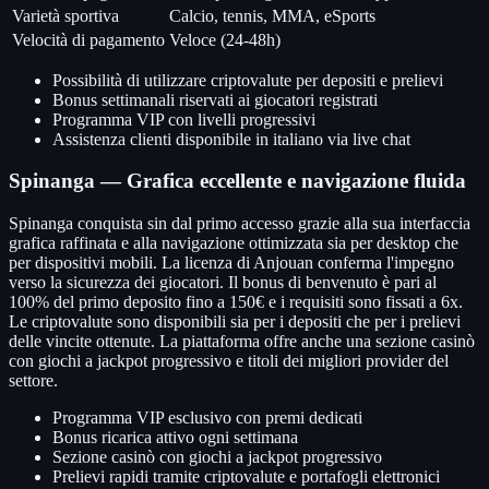
Varietà sportiva
Calcio, tennis, MMA, eSports
Velocità di pagamento
Veloce (24-48h)
Possibilità di utilizzare criptovalute per depositi e prelievi
Bonus settimanali riservati ai giocatori registrati
Programma VIP con livelli progressivi
Assistenza clienti disponibile in italiano via live chat
Spinanga — Grafica eccellente e navigazione fluida
Spinanga conquista sin dal primo accesso grazie alla sua interfaccia
grafica raffinata e alla navigazione ottimizzata sia per desktop che
per dispositivi mobili. La licenza di Anjouan conferma l'impegno
verso la sicurezza dei giocatori. Il bonus di benvenuto è pari al
100% del primo deposito fino a 150€ e i requisiti sono fissati a 6x.
Le criptovalute sono disponibili sia per i depositi che per i prelievi
delle vincite ottenute. La piattaforma offre anche una sezione casinò
con giochi a jackpot progressivo e titoli dei migliori provider del
settore.
Programma VIP esclusivo con premi dedicati
Bonus ricarica attivo ogni settimana
Sezione casinò con giochi a jackpot progressivo
Prelievi rapidi tramite criptovalute e portafogli elettronici