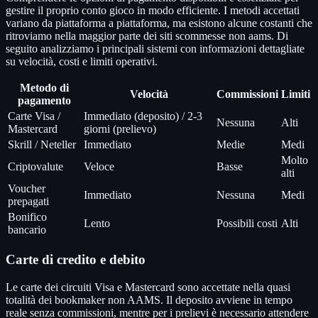
gestire il proprio conto gioco in modo efficiente. I metodi accettati
variano da piattaforma a piattaforma, ma esistono alcune costanti che
ritroviamo nella maggior parte dei siti scommesse non aams. Di
seguito analizziamo i principali sistemi con informazioni dettagliate
su velocità, costi e limiti operativi.
Metodo di
Velocità
Commissioni
Limiti
pagamento
Carte Visa /
Immediato (deposito) / 2-3
Nessuna
Alti
Mastercard
giorni (prelievo)
Skrill / Neteller
Immediato
Medie
Medi
Molto
Criptovalute
Veloce
Basse
alti
Voucher
Immediato
Nessuna
Medi
prepagati
Bonifico
Lento
Possibili costi
Alti
bancario
Carte di credito e debito
Le carte dei circuiti Visa e Mastercard sono accettate nella quasi
totalità dei bookmaker non AAMS. Il deposito avviene in tempo
reale senza commissioni, mentre per i prelievi è necessario attendere