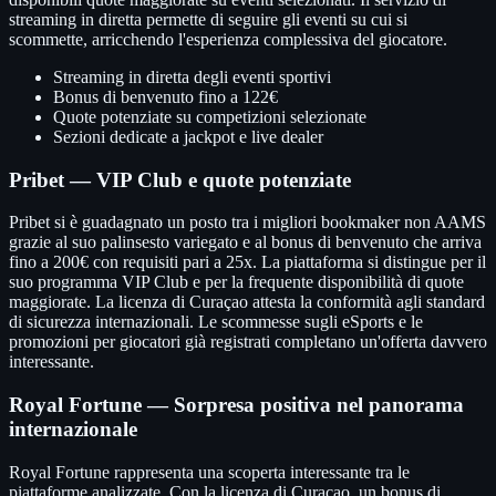
streaming in diretta permette di seguire gli eventi su cui si
scommette, arricchendo l'esperienza complessiva del giocatore.
Streaming in diretta degli eventi sportivi
Bonus di benvenuto fino a 122€
Quote potenziate su competizioni selezionate
Sezioni dedicate a jackpot e live dealer
Pribet — VIP Club e quote potenziate
Pribet si è guadagnato un posto tra i migliori bookmaker non AAMS
grazie al suo palinsesto variegato e al bonus di benvenuto che arriva
fino a 200€ con requisiti pari a 25x. La piattaforma si distingue per il
suo programma VIP Club e per la frequente disponibilità di quote
maggiorate. La licenza di Curaçao attesta la conformità agli standard
di sicurezza internazionali. Le scommesse sugli eSports e le
promozioni per giocatori già registrati completano un'offerta davvero
interessante.
Royal Fortune — Sorpresa positiva nel panorama
internazionale
Royal Fortune rappresenta una scoperta interessante tra le
piattaforme analizzate. Con la licenza di Curaçao, un bonus di