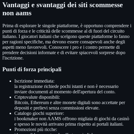
Vantaggi e svantaggi dei siti scommesse
non aams
Prima di esplorare le singole piattaforme, è opportuno comprendere i
punti di forza e le criticità delle scommesse al di fuori del circuito
italiano. I giocatori italiani che scelgono queste piattaforme lo fanno
per ragioni specifiche, ma devono essere consapevoli anche degli
aspetti meno favorevoli. Conoscere i pro e i contro permette di
prendere decisioni informate e di evitare spiacevoli sorprese dopo
l'iscrizione.
Punti di forza principali
Iscrizione immediata:
la registrazione richiede pochi istanti e non è necessario
inviare documenti al momento dell'apertura del conto.
Criptovalute disponibili:
Bitcoin, Ethereum e altre monete digitali sono accettate per
depositi e prelievi senza commissioni elevate.
Catalogo giochi superiore:
i bookmaker non AAMS offrono migliaia di giochi da casinò
e spesso le novità arrivano prima rispetto ai portali italiani.
Promozioni più ricche: