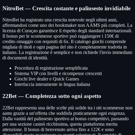
NitroBet — Crescita costante e palinsesto invidiabile
NitroBet ha registrato una crescita notevole negli ultimi anni,
affermandosi come uno dei bookmaker non AAMS più completi. La
licenza di Curaçao garantisce il rispetto degli standard internazionali.
Il bonus per le scommesse sportive può raggiungere i 150€ di
credito omaggio con requisiti di 6x. Il catalogo giochi comprende
migliaia di titoli e ogni pagina del sito è completamente tradotta in
italiano. La registrazione è semplice e non richiede l'invio immediato
di documenti di identità.
Procedura di registrazione semplificata
Sistema VIP con livelli e ricompense crescenti
Giochi live dealer e Quick Games
Interfaccia interamente in lingua italiana
22Bet — Completezza sotto ogni aspetto
22Bet rappresenta una delle scelte più solide tra i siti scommesse non
aams grazie a un'offerta che soddisfa praticamente ogni esigenza.
Dalla vastità del palinsesto sportivo ai bonus competitivi, passando
per una sezione casinò ricchissima, questa piattaforma merita
attenzione. Il bonus di benvenuto arriva fino a 122€ e sono
disponibili quote maggiorate su eventi selezionati. Il servizio di