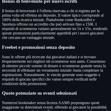
Bonus di benvenuto per nuovi iscritti
Il bonus di benvenuto è l'offerta riservata a chi si registra per la
prima volta ed effettua un deposito. Il valore tipico corrisponde al
100% della ricarica iniziale. Piattaforme come BankonBet e
Sportaza offrono un accredito che può arrivare fino a 150€. I
requisiti di scommessa variano generalmente tra 5x e 15x, rendendo
queste promozioni particolarmente appetibili per i nuovi giocatori
che cercano un vantaggio iniziale.
Freebet e promozioni senza deposito
Sono le offerte più ricercate dai giocatori italiani e si trovano
frequentemente nei migliori siti scommesse non aams. Consentono
di ottenere piccole somme di denaro o scommesse gratuite senza la
necessità di effettuare un versamento iniziale: basta completare la
registrazione. Naturalmente, le vincite generate sono soggette a
requisiti di giocata specifici che vanno sempre verificati nelle
condizioni della promozione.
Quote potenziate su eventi selezionati
Numerosi bookmaker senza licenza AAMS propongono quote
maggiorate su determinati eventi, offrendo ai giocatori la possibilità