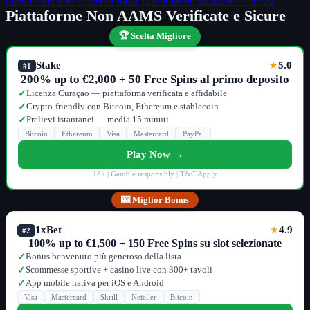
piattaforme non ADM in Italia
12
Domande frequenti — FAQ
Piattaforme Non AAMS Verificate e Sicure
🏆 Scelta Migliore
Stake
5.0
★
#1
200% up to €2,000 + 50 Free Spins al primo deposito
Licenza Curaçao — piattaforma verificata e affidabile
✓
Crypto-friendly con Bitcoin, Ethereum e stablecoin
✓
Prelievi istantanei — media 15 minuti
✓
Bitcoin
Ethereum
Visa
Mastercard
PayPal
Play Now →
18+ | Gamble responsibly | T&C Apply
🎰 Miglior Bonus
1xBet
4.9
★
#2
100% up to €1,500 + 150 Free Spins su slot selezionate
Bonus benvenuto più generoso della lista
✓
Scommesse sportive + casino live con 300+ tavoli
✓
App mobile nativa per iOS e Android
✓
Visa
Mastercard
Skrill
Neteller
Bitcoin