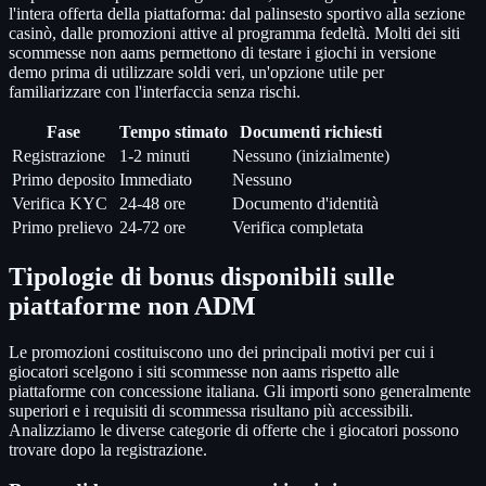
l'intera offerta della piattaforma: dal palinsesto sportivo alla sezione
casinò, dalle promozioni attive al programma fedeltà. Molti dei siti
scommesse non aams permettono di testare i giochi in versione
demo prima di utilizzare soldi veri, un'opzione utile per
familiarizzare con l'interfaccia senza rischi.
Fase
Tempo stimato
Documenti richiesti
Registrazione
1-2 minuti
Nessuno (inizialmente)
Primo deposito
Immediato
Nessuno
Verifica KYC
24-48 ore
Documento d'identità
Primo prelievo
24-72 ore
Verifica completata
Tipologie di bonus disponibili sulle
piattaforme non ADM
Le promozioni costituiscono uno dei principali motivi per cui i
giocatori scelgono i siti scommesse non aams rispetto alle
piattaforme con concessione italiana. Gli importi sono generalmente
superiori e i requisiti di scommessa risultano più accessibili.
Analizziamo le diverse categorie di offerte che i giocatori possono
trovare dopo la registrazione.