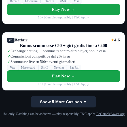
Bitcoin
Ethereum
Litecoin
USDT
Visa
Play Now →
18+ | Gamble responsibly | T&C Apply
Betfair
4.6
★
#5
Bonus scommesse €50 + giri gratis fino a €200
Exchange betting — scommetti contro altri player, non la casa
✓
Commissioni competitive dal 2% in su
✓
Scommesse live su 500+ eventi giornalieri
✓
Visa
Mastercard
Skrill
Neteller
PayPal
Play Now →
18+ | Gamble responsibly | T&C Apply
Show 5 More Casinos ▼
18+ only. Gambling can be addictive — play responsibly. T&C apply.
BeGambleAware.org