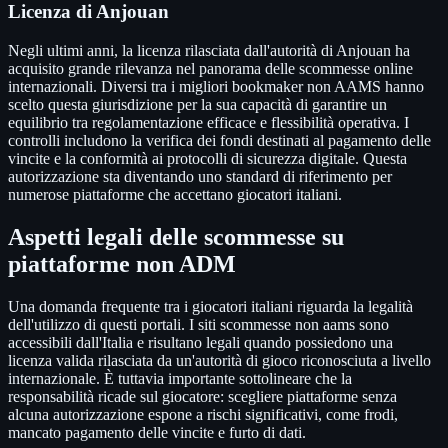
Licenza di Anjouan
Negli ultimi anni, la licenza rilasciata dall'autorità di Anjouan ha
acquisito grande rilevanza nel panorama delle scommesse online
internazionali. Diversi tra i migliori bookmaker non AAMS hanno
scelto questa giurisdizione per la sua capacità di garantire un
equilibrio tra regolamentazione efficace e flessibilità operativa. I
controlli includono la verifica dei fondi destinati al pagamento delle
vincite e la conformità ai protocolli di sicurezza digitale. Questa
autorizzazione sta diventando uno standard di riferimento per
numerose piattaforme che accettano giocatori italiani.
Aspetti legali delle scommesse su
piattaforme non ADM
Una domanda frequente tra i giocatori italiani riguarda la legalità
dell'utilizzo di questi portali. I siti scommesse non aams sono
accessibili dall'Italia e risultano legali quando possiedono una
licenza valida rilasciata da un'autorità di gioco riconosciuta a livello
internazionale. È tuttavia importante sottolineare che la
responsabilità ricade sul giocatore: scegliere piattaforme senza
alcuna autorizzazione espone a rischi significativi, come frodi,
mancato pagamento delle vincite e furto di dati.