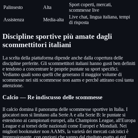
Sport coperti, mercati,
Palinsesto
Alta
scommesse live
Live chat, lingua italiana, tempi
Assistenza
Media-alta
di risposta
Discipline sportive più amate dagli
scommettitori italiani
La scelta della piattaforma dipende anche dalla copertura delle
discipline preferite. Gli scommettitori italiani hanno gusti ben definiti
e tendono a concentrare le proprie puntate su sport specifici.
Vediamo quali sono quelli che generano il maggior volume di
scommesse nei siti scommesse non aams e perché attirano così tanta
attenzione.
Calcio — Re indiscusso delle scommesse
Il calcio domina il panorama delle scommesse sportive in Italia. I
giocatori non si limitano alla Serie A e alla Serie B: le puntate si
estendono ai campionati europei, alla Champions League, all'Europa
League e ai tornei delle nazionali come Europei e Mondiali. Nei
migliori bookmaker non AAMS, la varietà dei mercati calcistici è
impressionante, con opzioni che vanno dal risultato esatto ai gol