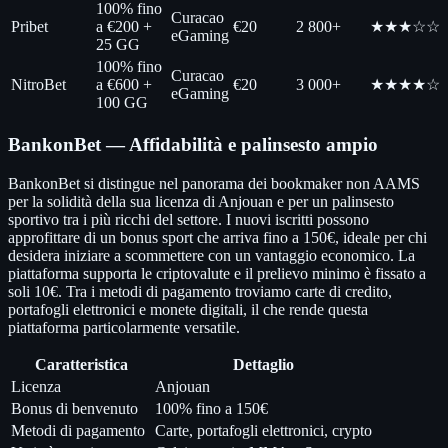
100% fino
Curacao
Pribet
a €200 +
€20
2 800+
★★★☆☆
eGaming
25 GG
100% fino
Curacao
NitroBet
a €600 +
€20
3 000+
★★★★☆
eGaming
100 GG
BankonBet — Affidabilità e palinsesto ampio
BankonBet si distingue nel panorama dei bookmaker non AAMS
per la solidità della sua licenza di Anjouan e per un palinsesto
sportivo tra i più ricchi del settore. I nuovi iscritti possono
approfittare di un bonus sport che arriva fino a 150€, ideale per chi
desidera iniziare a scommettere con un vantaggio economico. La
piattaforma supporta le criptovalute e il prelievo minimo è fissato a
soli 10€. Tra i metodi di pagamento troviamo carte di credito,
portafogli elettronici e monete digitali, il che rende questa
piattaforma particolarmente versatile.
Caratteristica
Dettaglio
Licenza
Anjouan
Bonus di benvenuto
100% fino a 150€
Metodi di pagamento
Carte, portafogli elettronici, crypto