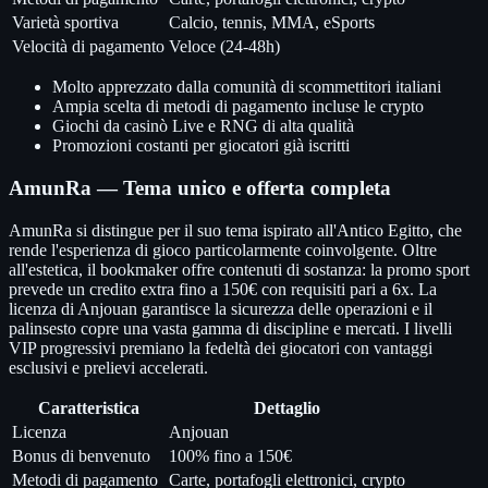
Varietà sportiva
Calcio, tennis, MMA, eSports
Velocità di pagamento
Veloce (24-48h)
Molto apprezzato dalla comunità di scommettitori italiani
Ampia scelta di metodi di pagamento incluse le crypto
Giochi da casinò Live e RNG di alta qualità
Promozioni costanti per giocatori già iscritti
AmunRa — Tema unico e offerta completa
AmunRa si distingue per il suo tema ispirato all'Antico Egitto, che
rende l'esperienza di gioco particolarmente coinvolgente. Oltre
all'estetica, il bookmaker offre contenuti di sostanza: la promo sport
prevede un credito extra fino a 150€ con requisiti pari a 6x. La
licenza di Anjouan garantisce la sicurezza delle operazioni e il
palinsesto copre una vasta gamma di discipline e mercati. I livelli
VIP progressivi premiano la fedeltà dei giocatori con vantaggi
esclusivi e prelievi accelerati.
Caratteristica
Dettaglio
Licenza
Anjouan
Bonus di benvenuto
100% fino a 150€
Metodi di pagamento
Carte, portafogli elettronici, crypto