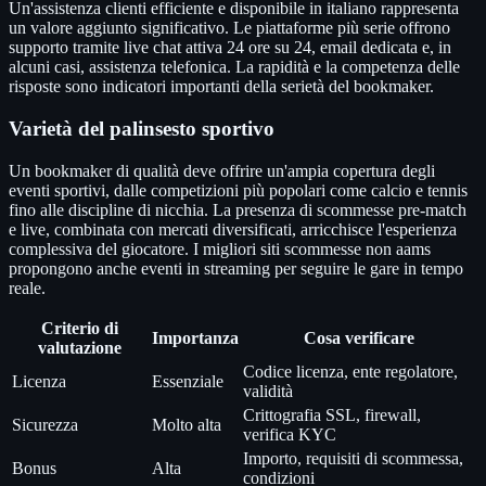
Un'assistenza clienti efficiente e disponibile in italiano rappresenta
un valore aggiunto significativo. Le piattaforme più serie offrono
supporto tramite live chat attiva 24 ore su 24, email dedicata e, in
alcuni casi, assistenza telefonica. La rapidità e la competenza delle
risposte sono indicatori importanti della serietà del bookmaker.
Varietà del palinsesto sportivo
Un bookmaker di qualità deve offrire un'ampia copertura degli
eventi sportivi, dalle competizioni più popolari come calcio e tennis
fino alle discipline di nicchia. La presenza di scommesse pre-match
e live, combinata con mercati diversificati, arricchisce l'esperienza
complessiva del giocatore. I migliori siti scommesse non aams
propongono anche eventi in streaming per seguire le gare in tempo
reale.
Criterio di
Importanza
Cosa verificare
valutazione
Codice licenza, ente regolatore,
Licenza
Essenziale
validità
Crittografia SSL, firewall,
Sicurezza
Molto alta
verifica KYC
Importo, requisiti di scommessa,
Bonus
Alta
condizioni