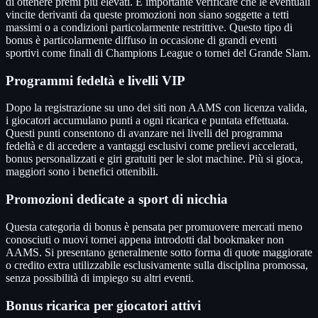
di ottenere premi più elevati. È importante verificare che le eventuali
vincite derivanti da queste promozioni non siano soggette a tetti
massimi o a condizioni particolarmente restrittive. Questo tipo di
bonus è particolarmente diffuso in occasione di grandi eventi
sportivi come finali di Champions League o tornei del Grande Slam.
Programmi fedeltà e livelli VIP
Dopo la registrazione su uno dei siti non AAMS con licenza valida,
i giocatori accumulano punti a ogni ricarica e puntata effettuata.
Questi punti consentono di avanzare nei livelli del programma
fedeltà e di accedere a vantaggi esclusivi come prelievi accelerati,
bonus personalizzati e giri gratuiti per le slot machine. Più si gioca,
maggiori sono i benefici ottenibili.
Promozioni dedicate a sport di nicchia
Questa categoria di bonus è pensata per promuovere mercati meno
conosciuti o nuovi tornei appena introdotti dal bookmaker non
AAMS. Si presentano generalmente sotto forma di quote maggiorate
o credito extra utilizzabile esclusivamente sulla disciplina promossa,
senza possibilità di impiego su altri eventi.
Bonus ricarica per giocatori attivi