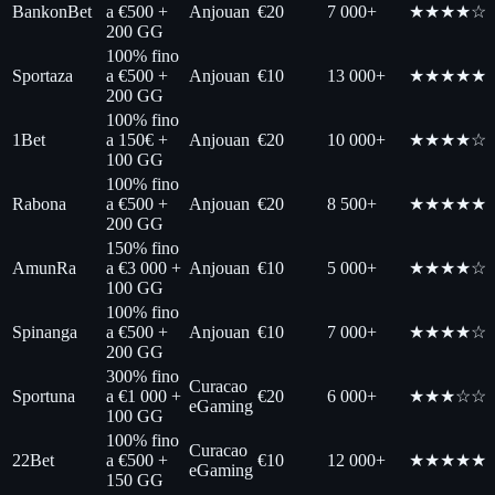
BankonBet
a €500 +
Anjouan
€20
7 000+
★★★★☆
200 GG
100% fino
Sportaza
a €500 +
Anjouan
€10
13 000+
★★★★★
200 GG
100% fino
1Bet
a 150€ +
Anjouan
€20
10 000+
★★★★☆
100 GG
100% fino
Rabona
a €500 +
Anjouan
€20
8 500+
★★★★★
200 GG
150% fino
AmunRa
a €3 000 +
Anjouan
€10
5 000+
★★★★☆
100 GG
100% fino
Spinanga
a €500 +
Anjouan
€10
7 000+
★★★★☆
200 GG
300% fino
Curacao
Sportuna
a €1 000 +
€20
6 000+
★★★☆☆
eGaming
100 GG
100% fino
Curacao
22Bet
a €500 +
€10
12 000+
★★★★★
eGaming
150 GG