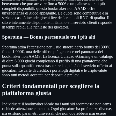
benvenuto che può arrivare fino a 500€ e un palinsesto tra i più
completi disponibili, questo bookmaker non AAMS offre
un'esperienza di gioco appagante. Le quote sono competitive e la
sezione casinò include giochi live dealer e titoli RNG di qualità. Il
sito è interamente disponibile in italiano e il servizio clienti risponde
in tempi rapidi alle richieste dei giocatori.
Sportuna — Bonus percentuale tra i più alti
Sportuna attira l'attenzione per il suo straordinario bonus del 300%
fino a 1.000€, una delle offerte più generose nel panorama dei
bookmaker non AAMS. La licenza Curacao eGaming e un catalogo
di oltre 6.000 giochi completano il profilo di una piattaforma che
punta sulla quantità senza trascurare la qualità del servizio offerto ai
giocatori. Le carte di credito, i portafogli digitali e le criptovalute
sono tutti metodi accettati per depositi e prelievi.
Criteri fondamentali per scegliere la
piattaforma giusta
Individuare il bookmaker ideale tra i tanti siti scommesse non aams
richiede attenzione e metodo. Ogni giocatore ha preferenze diverse,
ma esistono parametri universali che non dovrebbero mai essere