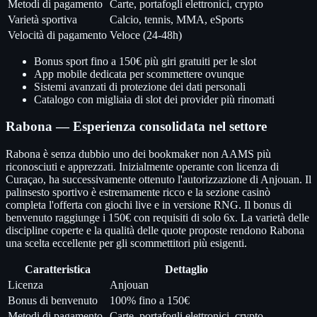
Metodi di pagamento
Carte, portafogli elettronici, crypto
Varietà sportiva
Calcio, tennis, MMA, eSports
Velocità di pagamento
Veloce (24-48h)
Bonus sport fino a 150€ più giri gratuiti per le slot
App mobile dedicata per scommettere ovunque
Sistemi avanzati di protezione dei dati personali
Catalogo con migliaia di slot dei provider più rinomati
Rabona — Esperienza consolidata nel settore
Rabona è senza dubbio uno dei bookmaker non AAMS più
riconosciuti e apprezzati. Inizialmente operante con licenza di
Curaçao, ha successivamente ottenuto l'autorizzazione di Anjouan. Il
palinsesto sportivo è estremamente ricco e la sezione casinò
completa l'offerta con giochi live e in versione RNG. Il bonus di
benvenuto raggiunge i 150€ con requisiti di solo 6x. La varietà delle
discipline coperte e la qualità delle quote proposte rendono Rabona
una scelta eccellente per gli scommettitori più esigenti.
Caratteristica
Dettaglio
Licenza
Anjouan
Bonus di benvenuto
100% fino a 150€
Metodi di pagamento
Carte, portafogli elettronici, crypto