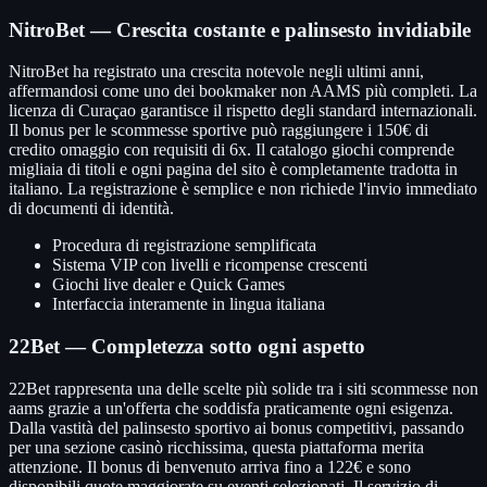
NitroBet — Crescita costante e palinsesto invidiabile
NitroBet ha registrato una crescita notevole negli ultimi anni,
affermandosi come uno dei bookmaker non AAMS più completi. La
licenza di Curaçao garantisce il rispetto degli standard internazionali.
Il bonus per le scommesse sportive può raggiungere i 150€ di
credito omaggio con requisiti di 6x. Il catalogo giochi comprende
migliaia di titoli e ogni pagina del sito è completamente tradotta in
italiano. La registrazione è semplice e non richiede l'invio immediato
di documenti di identità.
Procedura di registrazione semplificata
Sistema VIP con livelli e ricompense crescenti
Giochi live dealer e Quick Games
Interfaccia interamente in lingua italiana
22Bet — Completezza sotto ogni aspetto
22Bet rappresenta una delle scelte più solide tra i siti scommesse non
aams grazie a un'offerta che soddisfa praticamente ogni esigenza.
Dalla vastità del palinsesto sportivo ai bonus competitivi, passando
per una sezione casinò ricchissima, questa piattaforma merita
attenzione. Il bonus di benvenuto arriva fino a 122€ e sono
disponibili quote maggiorate su eventi selezionati. Il servizio di