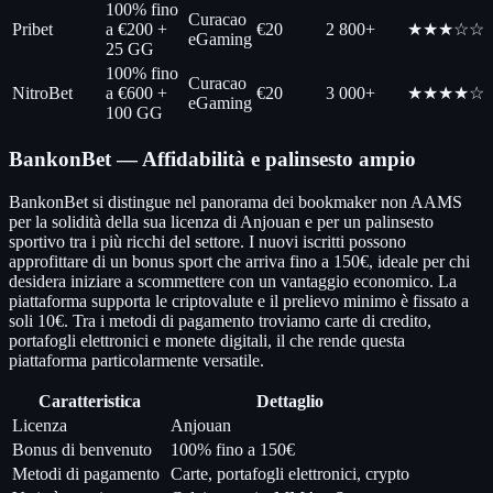
100% fino
Curacao
Pribet
a €200 +
€20
2 800+
★★★☆☆
eGaming
25 GG
100% fino
Curacao
NitroBet
a €600 +
€20
3 000+
★★★★☆
eGaming
100 GG
BankonBet — Affidabilità e palinsesto ampio
BankonBet si distingue nel panorama dei bookmaker non AAMS
per la solidità della sua licenza di Anjouan e per un palinsesto
sportivo tra i più ricchi del settore. I nuovi iscritti possono
approfittare di un bonus sport che arriva fino a 150€, ideale per chi
desidera iniziare a scommettere con un vantaggio economico. La
piattaforma supporta le criptovalute e il prelievo minimo è fissato a
soli 10€. Tra i metodi di pagamento troviamo carte di credito,
portafogli elettronici e monete digitali, il che rende questa
piattaforma particolarmente versatile.
Caratteristica
Dettaglio
Licenza
Anjouan
Bonus di benvenuto
100% fino a 150€
Metodi di pagamento
Carte, portafogli elettronici, crypto