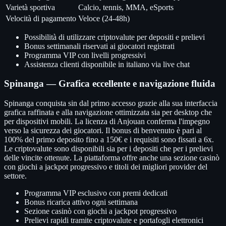
Varietà sportiva
Calcio, tennis, MMA, eSports
Velocità di pagamento
Veloce (24-48h)
Possibilità di utilizzare criptovalute per depositi e prelievi
Bonus settimanali riservati ai giocatori registrati
Programma VIP con livelli progressivi
Assistenza clienti disponibile in italiano via live chat
Spinanga — Grafica eccellente e navigazione fluida
Spinanga conquista sin dal primo accesso grazie alla sua interfaccia
grafica raffinata e alla navigazione ottimizzata sia per desktop che
per dispositivi mobili. La licenza di Anjouan conferma l'impegno
verso la sicurezza dei giocatori. Il bonus di benvenuto è pari al
100% del primo deposito fino a 150€ e i requisiti sono fissati a 6x.
Le criptovalute sono disponibili sia per i depositi che per i prelievi
delle vincite ottenute. La piattaforma offre anche una sezione casinò
con giochi a jackpot progressivo e titoli dei migliori provider del
settore.
Programma VIP esclusivo con premi dedicati
Bonus ricarica attivo ogni settimana
Sezione casinò con giochi a jackpot progressivo
Prelievi rapidi tramite criptovalute e portafogli elettronici