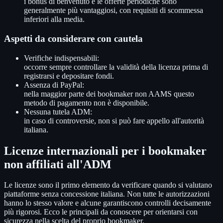
i bonus di benvenuto e le offerte periodiche sono
generalmente più vantaggiosi, con requisiti di scommessa
inferiori alla media.
Aspetti da considerare con cautela
Verifiche indispensabili:
occorre sempre controllare la validità della licenza prima di
registrarsi e depositare fondi.
Assenza di PayPal:
nella maggior parte dei bookmaker non AAMS questo
metodo di pagamento non è disponibile.
Nessuna tutela ADM:
in caso di controversie, non si può fare appello all'autorità
italiana.
Licenze internazionali per i bookmaker
non affiliati all'ADM
Le licenze sono il primo elemento da verificare quando si valutano
piattaforme senza concessione italiana. Non tutte le autorizzazioni
hanno lo stesso valore e alcune garantiscono controlli decisamente
più rigorosi. Ecco le principali da conoscere per orientarsi con
sicurezza nella scelta del proprio bookmaker.