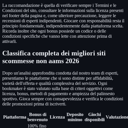
La raccomandazione è quella di verificare sempre i Termini e le
Condizioni del sito, consultare le informazioni sulla licenza presenti
nel footer della pagina e, come ulteriore precauzione, leggere le
recensioni di esperti indipendenti. Giocare con responsabilità resta il
principio fondamentale, indipendentemente dalla piattaforma scelta.
Ricorda inoltre che ogni bonus possiede un codice o delle
condizioni specifiche che vanno lette con attenzione prima di
attivarli.
Classifica completa dei migliori siti
scommesse non aams 2026
Dopo un'analisi approfondita condotta dal nostro team di esperti,
presentiamo le piattaforme che si sono distinte per affidabilità,
varietà dell'offerta e qualità complessiva del servizio. Ogni
bookmaker è stato valutato sulla base di criteri oggettivi come
licenza, bonus, metodi di pagamento e ampiezza del palinsesto
sportivo. Gioca sempre con consapevolezza e verifica le condizioni
delle promozioni prima di iscriverti.
Bonus di
Deposito
Giochi
Piattaforma
Licenza
Valutazion
benvenuto
minimo
disponibili
100% fino