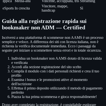
Ippica
Media-alta
Vincente, accoppiata, tris
Streaming
Vincitore, mappe,
eSports
In crescita
Sì
handicap
Guida alla registrazione rapida sui
bookmaker non ADM — Certified
Iscriversi a una piattaforma di scommesse non AAMS è un processo
semplice e veloce. A differenza dei siti con licenza italiana, non è
richiesta la verifica documentale immediata. Ecco i passaggi da
seguire per iniziare a scommettere senza errori e in totale sicurezza.
Individua un bookmaker non AAMS dotato di licenza valida
e verificata
Accedi alla sezione registrazione del sito scelto
Compila il modulo con i dati personali richiesti e crea il tuo
profilo
Esamina i bonus e le promozioni attive al momento
dell'iscrizione
Effettua il primo deposito utilizzando il metodo di pagamento
preferito
Piazza la tua prima scommessa e gioca responsabilmente!
Dopo aver completato la registrazione, è consigliabile esplorare