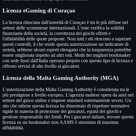
Licenza eGaming di Curaçao
La licenza rilasciata dall'autorità di Curaçao è tra le più diffuse nel
settore delle scommesse internazionali. L'ente verifica la solidità
finanziaria della società, la correttezza dei giochi offerti e
l'affidabilità delle quote proposte. Non tutti i siti riescono a superare
questi controlli, il che rende questa autorizzazione un indicatore di
serietà, sebbene alcuni esperti ritengano che la trasparenza potrebbe
essere migliorata rispetto ad altri enti. Molti dei migliori bookmaker
con sede fuori dall'Italia operano proprio con questo tipo di licenza e
offrono servizi di alto livello ai giocatori.
Licenza della Malta Gaming Authority (MGA)
L'autorizzazione della Malta Gaming Authority è considerata tra le
più prestigiose a livello europeo. L'agenzia maltese opera da anni nel
settore del gioco online e impone standard estremamente severi. Un
sito che ottiene questa licenza ha dimostrato di rispettare normative
rigide in materia di protezione dei giocatori, equità dei giochi e
gestione responsabile dei fondi. Per i giocatori italiani, trovare questa
licenza su un bookmaker non AAMS è sinonimo di massima
affidabilità.