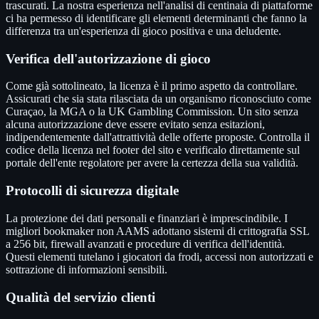
trascurati. La nostra esperienza nell'analisi di centinaia di piattaforme
ci ha permesso di identificare gli elementi determinanti che fanno la
differenza tra un'esperienza di gioco positiva e una deludente.
Verifica dell'autorizzazione di gioco
Come già sottolineato, la licenza è il primo aspetto da controllare.
Assicurati che sia stata rilasciata da un organismo riconosciuto come
Curaçao, la MGA o la UK Gambling Commission. Un sito senza
alcuna autorizzazione deve essere evitato senza esitazioni,
indipendentemente dall'attrattività delle offerte proposte. Controlla il
codice della licenza nel footer del sito e verificalo direttamente sul
portale dell'ente regolatore per avere la certezza della sua validità.
Protocolli di sicurezza digitale
La protezione dei dati personali e finanziari è imprescindibile. I
migliori bookmaker non AAMS adottano sistemi di crittografia SSL
a 256 bit, firewall avanzati e procedure di verifica dell'identità.
Questi elementi tutelano i giocatori da frodi, accessi non autorizzati e
sottrazione di informazioni sensibili.
Qualità del servizio clienti