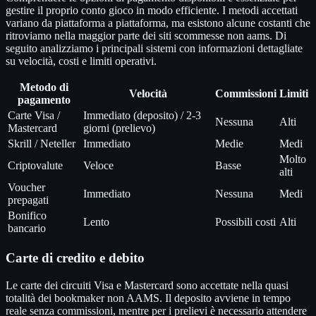
gestire il proprio conto gioco in modo efficiente. I metodi accettati
variano da piattaforma a piattaforma, ma esistono alcune costanti che
ritroviamo nella maggior parte dei siti scommesse non aams. Di
seguito analizziamo i principali sistemi con informazioni dettagliate
su velocità, costi e limiti operativi.
Metodo di
Velocità
Commissioni
Limiti
pagamento
Carte Visa /
Immediato (deposito) / 2-3
Nessuna
Alti
Mastercard
giorni (prelievo)
Skrill / Neteller
Immediato
Medie
Medi
Molto
Criptovalute
Veloce
Basse
alti
Voucher
Immediato
Nessuna
Medi
prepagati
Bonifico
Lento
Possibili costi
Alti
bancario
Carte di credito e debito
Le carte dei circuiti Visa e Mastercard sono accettate nella quasi
totalità dei bookmaker non AAMS. Il deposito avviene in tempo
reale senza commissioni, mentre per i prelievi è necessario attendere