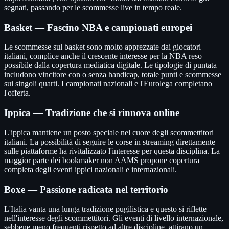
segnati, passando per le scommesse live in tempo reale.
Basket — Fascino NBA e campionati europei
Le scommesse sul basket sono molto apprezzate dai giocatori
italiani, complice anche il crescente interesse per la NBA reso
possibile dalla copertura mediatica digitale. Le tipologie di puntata
includono vincitore con o senza handicap, totale punti e scommesse
sui singoli quarti. I campionati nazionali e l'Eurolega completano
l'offerta.
Ippica — Tradizione che si rinnova online
L'ippica mantiene un posto speciale nel cuore degli scommettitori
italiani. La possibilità di seguire le corse in streaming direttamente
sulle piattaforme ha rivitalizzato l'interesse per questa disciplina. La
maggior parte dei bookmaker non AAMS propone copertura
completa degli eventi ippici nazionali e internazionali.
Boxe — Passione radicata nel territorio
L'Italia vanta una lunga tradizione pugilistica e questo si riflette
nell'interesse degli scommettitori. Gli eventi di livello internazionale,
sebbene meno frequenti rispetto ad altre discipline, attirano un