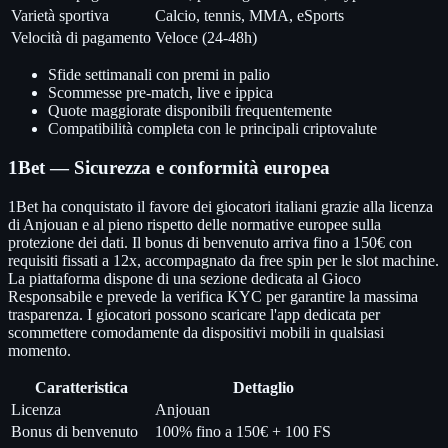
Varietà sportiva
Calcio, tennis, MMA, eSports
Velocità di pagamento
Veloce (24-48h)
Sfide settimanali con premi in palio
Scommesse pre-match, live e ippica
Quote maggiorate disponibili frequentemente
Compatibilità completa con le principali criptovalute
1Bet — Sicurezza e conformità europea
1Bet ha conquistato il favore dei giocatori italiani grazie alla licenza
di Anjouan e al pieno rispetto delle normative europee sulla
protezione dei dati. Il bonus di benvenuto arriva fino a 150€ con
requisiti fissati a 12x, accompagnato da free spin per le slot machine.
La piattaforma dispone di una sezione dedicata al Gioco
Responsabile e prevede la verifica KYC per garantire la massima
trasparenza. I giocatori possono scaricare l'app dedicata per
scommettere comodamente da dispositivi mobili in qualsiasi
momento.
Caratteristica
Dettaglio
Licenza
Anjouan
Bonus di benvenuto
100% fino a 150€ + 100 FS