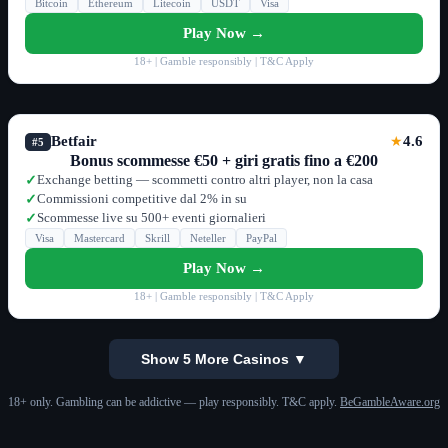
Bitcoin
Ethereum
Litecoin
USDT
Visa
Play Now →
18+ | Gamble responsibly | T&C Apply
Betfair
4.6
★
#5
Bonus scommesse €50 + giri gratis fino a €200
Exchange betting — scommetti contro altri player, non la casa
✓
Commissioni competitive dal 2% in su
✓
Scommesse live su 500+ eventi giornalieri
✓
Visa
Mastercard
Skrill
Neteller
PayPal
Play Now →
18+ | Gamble responsibly | T&C Apply
Show 5 More Casinos ▼
18+ only. Gambling can be addictive — play responsibly. T&C apply.
BeGambleAware.org