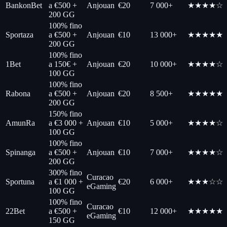
BankonBet
a €500 +
Anjouan
€20
7 000+
★★★★☆
200 GG
100% fino
Sportaza
a €500 +
Anjouan
€10
13 000+
★★★★★
200 GG
100% fino
1Bet
a 150€ +
Anjouan
€20
10 000+
★★★★☆
100 GG
100% fino
Rabona
a €500 +
Anjouan
€20
8 500+
★★★★★
200 GG
150% fino
AmunRa
a €3 000 +
Anjouan
€10
5 000+
★★★★☆
100 GG
100% fino
Spinanga
a €500 +
Anjouan
€10
7 000+
★★★★☆
200 GG
300% fino
Curacao
Sportuna
a €1 000 +
€20
6 000+
★★★☆☆
eGaming
100 GG
100% fino
Curacao
22Bet
a €500 +
€10
12 000+
★★★★★
eGaming
150 GG