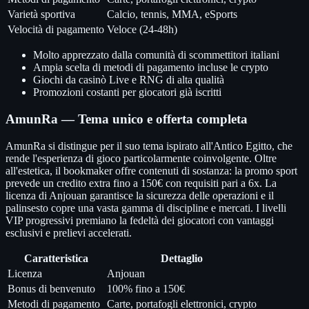
Varietà sportiva
Calcio, tennis, MMA, eSports
Velocità di pagamento
Veloce (24-48h)
Molto apprezzato dalla comunità di scommettitori italiani
Ampia scelta di metodi di pagamento incluse le crypto
Giochi da casinò Live e RNG di alta qualità
Promozioni costanti per giocatori già iscritti
AmunRa — Tema unico e offerta completa
AmunRa si distingue per il suo tema ispirato all'Antico Egitto, che
rende l'esperienza di gioco particolarmente coinvolgente. Oltre
all'estetica, il bookmaker offre contenuti di sostanza: la promo sport
prevede un credito extra fino a 150€ con requisiti pari a 6x. La
licenza di Anjouan garantisce la sicurezza delle operazioni e il
palinsesto copre una vasta gamma di discipline e mercati. I livelli
VIP progressivi premiano la fedeltà dei giocatori con vantaggi
esclusivi e prelievi accelerati.
Caratteristica
Dettaglio
Licenza
Anjouan
Bonus di benvenuto
100% fino a 150€
Metodi di pagamento
Carte, portafogli elettronici, crypto