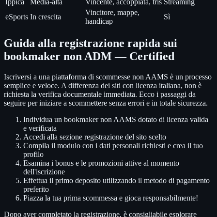
Ippica
Media-alta
Vincente, accoppiata, tris
Streaming
Vincitore, mappe,
eSports
In crescita
Sì
handicap
Guida alla registrazione rapida sui
bookmaker non ADM — Certified
Iscriversi a una piattaforma di scommesse non AAMS è un processo
semplice e veloce. A differenza dei siti con licenza italiana, non è
richiesta la verifica documentale immediata. Ecco i passaggi da
seguire per iniziare a scommettere senza errori e in totale sicurezza.
Individua un bookmaker non AAMS dotato di licenza valida
e verificata
Accedi alla sezione registrazione del sito scelto
Compila il modulo con i dati personali richiesti e crea il tuo
profilo
Esamina i bonus e le promozioni attive al momento
dell'iscrizione
Effettua il primo deposito utilizzando il metodo di pagamento
preferito
Piazza la tua prima scommessa e gioca responsabilmente!
Dopo aver completato la registrazione, è consigliabile esplorare