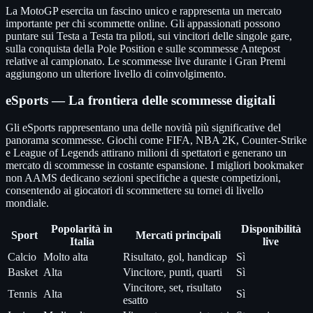
La MotoGP esercita un fascino unico e rappresenta un mercato
importante per chi scommette online. Gli appassionati possono
puntare sui Testa a Testa tra piloti, sui vincitori delle singole gare,
sulla conquista della Pole Position e sulle scommesse Antepost
relative al campionato. Le scommesse live durante i Gran Premi
aggiungono un ulteriore livello di coinvolgimento.
eSports — La frontiera delle scommesse digitali
Gli eSports rappresentano una delle novità più significative del
panorama scommesse. Giochi come FIFA, NBA 2K, Counter-Strike
e League of Legends attirano milioni di spettatori e generano un
mercato di scommesse in costante espansione. I migliori bookmaker
non AAMS dedicano sezioni specifiche a queste competizioni,
consentendo ai giocatori di scommettere su tornei di livello
mondiale.
Popolarità in
Disponibilità
Sport
Mercati principali
Italia
live
Calcio
Molto alta
Risultato, gol, handicap
Sì
Basket
Alta
Vincitore, punti, quarti
Sì
Vincitore, set, risultato
Tennis
Alta
Sì
esatto