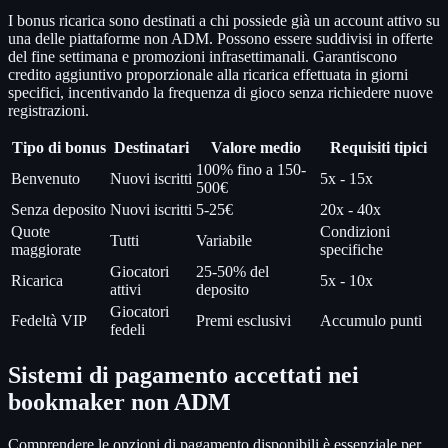
I bonus ricarica sono destinati a chi possiede già un account attivo su
una delle piattaforme non ADM. Possono essere suddivisi in offerte
del fine settimana e promozioni infrasettimanali. Garantiscono
credito aggiuntivo proporzionale alla ricarica effettuata in giorni
specifici, incentivando la frequenza di gioco senza richiedere nuove
registrazioni.
Tipo di bonus
Destinatari
Valore medio
Requisiti tipici
100% fino a 150-
Benvenuto
Nuovi iscritti
5x - 15x
500€
Senza deposito
Nuovi iscritti
5-25€
20x - 40x
Quote
Condizioni
Tutti
Variabile
maggiorate
specifiche
Giocatori
25-50% del
Ricarica
5x - 10x
attivi
deposito
Giocatori
Fedeltà VIP
Premi esclusivi
Accumulo punti
fedeli
Sistemi di pagamento accettati nei
bookmaker non ADM
Comprendere le opzioni di pagamento disponibili è essenziale per