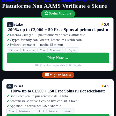
piattaforme non ADM in Italia
12
Domande frequenti — FAQ
Piattaforme Non AAMS Verificate e Sicure
🏆 Scelta Migliore
Stake
5.0
★
#1
200% up to €2,000 + 50 Free Spins al primo deposito
Licenza Curaçao — piattaforma verificata e affidabile
✓
Crypto-friendly con Bitcoin, Ethereum e stablecoin
✓
Prelievi istantanei — media 15 minuti
✓
Bitcoin
Ethereum
Visa
Mastercard
PayPal
Play Now →
18+ | Gamble responsibly | T&C Apply
🎰 Miglior Bonus
1xBet
4.9
★
#2
100% up to €1,500 + 150 Free Spins su slot selezionate
Bonus benvenuto più generoso della lista
✓
Scommesse sportive + casino live con 300+ tavoli
✓
App mobile nativa per iOS e Android
✓
Visa
Mastercard
Skrill
Neteller
Bitcoin