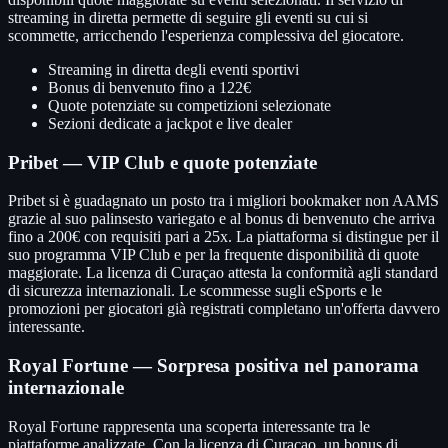
streaming in diretta permette di seguire gli eventi su cui si
scommette, arricchendo l'esperienza complessiva del giocatore.
Streaming in diretta degli eventi sportivi
Bonus di benvenuto fino a 122€
Quote potenziate su competizioni selezionate
Sezioni dedicate a jackpot e live dealer
Pribet — VIP Club e quote potenziate
Pribet si è guadagnato un posto tra i migliori bookmaker non AAMS
grazie al suo palinsesto variegato e al bonus di benvenuto che arriva
fino a 200€ con requisiti pari a 25x. La piattaforma si distingue per il
suo programma VIP Club e per la frequente disponibilità di quote
maggiorate. La licenza di Curaçao attesta la conformità agli standard
di sicurezza internazionali. Le scommesse sugli eSports e le
promozioni per giocatori già registrati completano un'offerta davvero
interessante.
Royal Fortune — Sorpresa positiva nel panorama
internazionale
Royal Fortune rappresenta una scoperta interessante tra le
piattaforme analizzate. Con la licenza di Curaçao, un bonus di