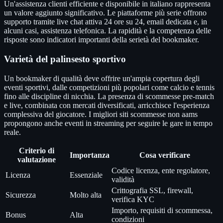
Un'assistenza clienti efficiente e disponibile in italiano rappresenta
un valore aggiunto significativo. Le piattaforme più serie offrono
supporto tramite live chat attiva 24 ore su 24, email dedicata e, in
alcuni casi, assistenza telefonica. La rapidità e la competenza delle
risposte sono indicatori importanti della serietà del bookmaker.
Varietà del palinsesto sportivo
Un bookmaker di qualità deve offrire un'ampia copertura degli
eventi sportivi, dalle competizioni più popolari come calcio e tennis
fino alle discipline di nicchia. La presenza di scommesse pre-match
e live, combinata con mercati diversificati, arricchisce l'esperienza
complessiva del giocatore. I migliori siti scommesse non aams
propongono anche eventi in streaming per seguire le gare in tempo
reale.
Criterio di
Importanza
Cosa verificare
valutazione
Codice licenza, ente regolatore,
Licenza
Essenziale
validità
Crittografia SSL, firewall,
Sicurezza
Molto alta
verifica KYC
Importo, requisiti di scommessa,
Bonus
Alta
condizioni