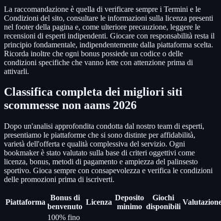
La raccomandazione è quella di verificare sempre i Termini e le
Condizioni del sito, consultare le informazioni sulla licenza presenti
nel footer della pagina e, come ulteriore precauzione, leggere le
recensioni di esperti indipendenti. Giocare con responsabilità resta il
principio fondamentale, indipendentemente dalla piattaforma scelta.
Ricorda inoltre che ogni bonus possiede un codice o delle
condizioni specifiche che vanno lette con attenzione prima di
attivarli.
Classifica completa dei migliori siti
scommesse non aams 2026
Dopo un'analisi approfondita condotta dal nostro team di esperti,
presentiamo le piattaforme che si sono distinte per affidabilità,
varietà dell'offerta e qualità complessiva del servizio. Ogni
bookmaker è stato valutato sulla base di criteri oggettivi come
licenza, bonus, metodi di pagamento e ampiezza del palinsesto
sportivo. Gioca sempre con consapevolezza e verifica le condizioni
delle promozioni prima di iscriverti.
Bonus di
Deposito
Giochi
Piattaforma
Licenza
Valutazion
benvenuto
minimo
disponibili
100% fino