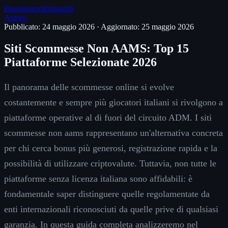
Buongiorno
Immagini
Autore
Pubblicato: 24 maggio 2026
·
Aggiornato: 25 maggio 2026
Siti Scommesse Non AAMS: Top 15
Piattaforme Selezionate 2026
Il panorama delle scommesse online si evolve
costantemente e sempre più giocatori italiani si rivolgono a
piattaforme operative al di fuori del circuito ADM. I siti
scommesse non aams rappresentano un'alternativa concreta
per chi cerca bonus più generosi, registrazione rapida e la
possibilità di utilizzare criptovalute. Tuttavia, non tutte le
piattaforme senza licenza italiana sono affidabili: è
fondamentale saper distinguere quelle regolamentate da
enti internazionali riconosciuti da quelle prive di qualsiasi
garanzia. In questa guida completa analizzeremo nel