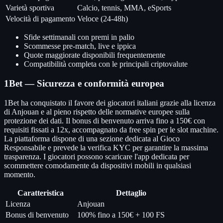
Varietà sportiva
Calcio, tennis, MMA, eSports
Velocità di pagamento
Veloce (24-48h)
Sfide settimanali con premi in palio
Scommesse pre-match, live e ippica
Quote maggiorate disponibili frequentemente
Compatibilità completa con le principali criptovalute
1Bet — Sicurezza e conformità europea
1Bet ha conquistato il favore dei giocatori italiani grazie alla licenza
di Anjouan e al pieno rispetto delle normative europee sulla
protezione dei dati. Il bonus di benvenuto arriva fino a 150€ con
requisiti fissati a 12x, accompagnato da free spin per le slot machine.
La piattaforma dispone di una sezione dedicata al Gioco
Responsabile e prevede la verifica KYC per garantire la massima
trasparenza. I giocatori possono scaricare l'app dedicata per
scommettere comodamente da dispositivi mobili in qualsiasi
momento.
Caratteristica
Dettaglio
Licenza
Anjouan
Bonus di benvenuto
100% fino a 150€ + 100 FS