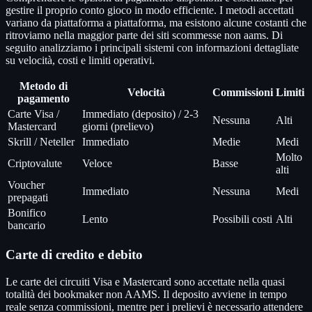
gestire il proprio conto gioco in modo efficiente. I metodi accettati
variano da piattaforma a piattaforma, ma esistono alcune costanti che
ritroviamo nella maggior parte dei siti scommesse non aams. Di
seguito analizziamo i principali sistemi con informazioni dettagliate
su velocità, costi e limiti operativi.
Metodo di
Velocità
Commissioni
Limiti
pagamento
Carte Visa /
Immediato (deposito) / 2-3
Nessuna
Alti
Mastercard
giorni (prelievo)
Skrill / Neteller
Immediato
Medie
Medi
Molto
Criptovalute
Veloce
Basse
alti
Voucher
Immediato
Nessuna
Medi
prepagati
Bonifico
Lento
Possibili costi
Alti
bancario
Carte di credito e debito
Le carte dei circuiti Visa e Mastercard sono accettate nella quasi
totalità dei bookmaker non AAMS. Il deposito avviene in tempo
reale senza commissioni, mentre per i prelievi è necessario attendere