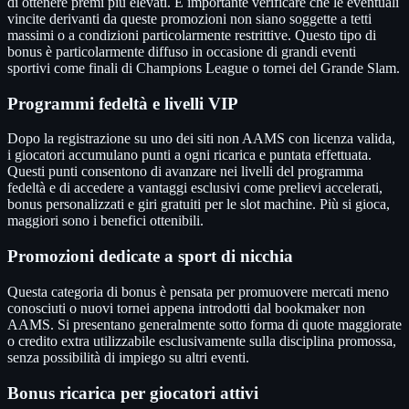
di ottenere premi più elevati. È importante verificare che le eventuali
vincite derivanti da queste promozioni non siano soggette a tetti
massimi o a condizioni particolarmente restrittive. Questo tipo di
bonus è particolarmente diffuso in occasione di grandi eventi
sportivi come finali di Champions League o tornei del Grande Slam.
Programmi fedeltà e livelli VIP
Dopo la registrazione su uno dei siti non AAMS con licenza valida,
i giocatori accumulano punti a ogni ricarica e puntata effettuata.
Questi punti consentono di avanzare nei livelli del programma
fedeltà e di accedere a vantaggi esclusivi come prelievi accelerati,
bonus personalizzati e giri gratuiti per le slot machine. Più si gioca,
maggiori sono i benefici ottenibili.
Promozioni dedicate a sport di nicchia
Questa categoria di bonus è pensata per promuovere mercati meno
conosciuti o nuovi tornei appena introdotti dal bookmaker non
AAMS. Si presentano generalmente sotto forma di quote maggiorate
o credito extra utilizzabile esclusivamente sulla disciplina promossa,
senza possibilità di impiego su altri eventi.
Bonus ricarica per giocatori attivi