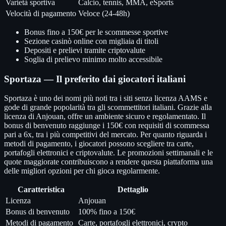
Varietà sportiva
Calcio, tennis, MMA, eSports
Velocità di pagamento
Veloce (24-48h)
Bonus fino a 150€ per le scommesse sportive
Sezione casinò online con migliaia di titoli
Depositi e prelievi tramite criptovalute
Soglia di prelievo minimo molto accessibile
Sportaza — Il preferito dai giocatori italiani
Sportaza è uno dei nomi più noti tra i siti senza licenza AAMS e
gode di grande popolarità tra gli scommettitori italiani. Grazie alla
licenza di Anjouan, offre un ambiente sicuro e regolamentato. Il
bonus di benvenuto raggiunge i 150€ con requisiti di scommessa
pari a 6x, tra i più competitivi del mercato. Per quanto riguarda i
metodi di pagamento, i giocatori possono scegliere tra carte,
portafogli elettronici e criptovalute. Le promozioni settimanali e le
quote maggiorate contribuiscono a rendere questa piattaforma una
delle migliori opzioni per chi gioca regolarmente.
Caratteristica
Dettaglio
Licenza
Anjouan
Bonus di benvenuto
100% fino a 150€
Metodi di pagamento
Carte, portafogli elettronici, crypto