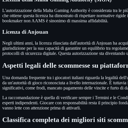
L'autorizzazione della Malta Gaming Authority è considerata tra le più
che ottiene questa licenza ha dimostrato di rispettare normative rigide i
bookmaker non AAMS è sinonimo di massima affidabilità.
Licenza di Anjouan
Negli ultimi anni, la licenza rilasciata dall'autorità di Anjouan ha 
giurisdizione per la sua capacità di garantire un equilibrio tra regolame
protocolli di sicurezza digitale. Questa autorizzazione sta diventando 
Aspetti legali delle scommesse su piatta
Una domanda frequente tra i giocatori italiani riguarda la legalità dell'
da un'autorità di gioco riconosciuta a livello internazionale. È tuttavi
significativi, come frodi, mancato pagamento delle vincite e furto di da
La raccomandazione è quella di verificare sempre i Termini e le Condizi
esperti indipendenti. Giocare con responsabilità resta il principio fo
vanno lette con attenzione prima di attivarli.
Classifica completa dei migliori siti scom