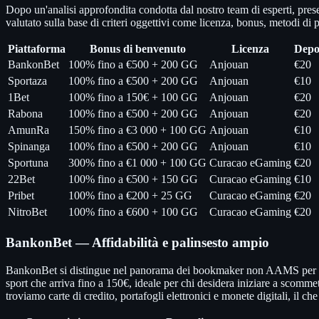
Dopo un'analisi approfondita condotta dal nostro team di esperti, presen
valutato sulla base di criteri oggettivi come licenza, bonus, metodi d
Piattaforma
Bonus di benvenuto
Licenza
Depo
BankonBet
100% fino a €500 + 200 GG
Anjouan
€20
Sportaza
100% fino a €500 + 200 GG
Anjouan
€10
1Bet
100% fino a 150€ + 100 GG
Anjouan
€20
Rabona
100% fino a €500 + 200 GG
Anjouan
€20
AmunRa
150% fino a €3 000 + 100 GG
Anjouan
€10
Spinanga
100% fino a €500 + 200 GG
Anjouan
€10
Sportuna
300% fino a €1 000 + 100 GG
Curacao eGaming
€20
22Bet
100% fino a €500 + 150 GG
Curacao eGaming
€10
Pribet
100% fino a €200 + 25 GG
Curacao eGaming
€20
NitroBet
100% fino a €600 + 100 GG
Curacao eGaming
€20
BankonBet — Affidabilità e palinsesto ampio
BankonBet si distingue nel panorama dei bookmaker non AAMS per la soli
sport che arriva fino a 150€, ideale per chi desidera iniziare a scomm
troviamo carte di credito, portafogli elettronici e monete digitali, il c