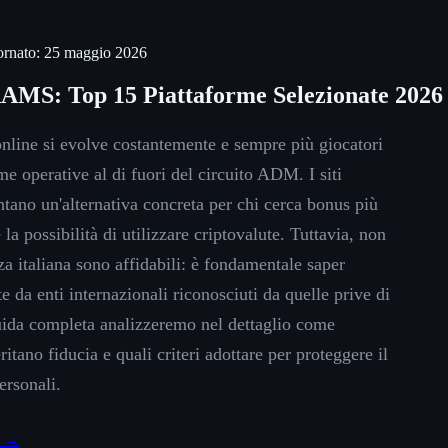
rnato: 25 maggio 2026
AMS: Top 15 Piattaforme Selezionate 2026
line si evolve costantemente e sempre più giocatori
rme operative al di fuori del circuito ADM. I siti
ano un'alternativa concreta per chi cerca bonus più
 la possibilità di utilizzare criptovalute. Tuttavia, non
za italiana sono affidabili: è fondamentale saper
e da enti internazionali riconosciuti da quelle prive di
guida completa analizzeremo nel dettaglio come
tano fiducia e quali criteri adottare per proteggere il
ersonali.
ms →