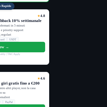
o Rapido
4.8
★
shback 10% settimanale
nfermati in 5 minuti
e priority support
 regolari
card
USDT
Now →
sibly | T&C Apply
4.6
★
iri gratis fino a €200
ro altri player, non la casa
n su
rnalieri
r
PayPal