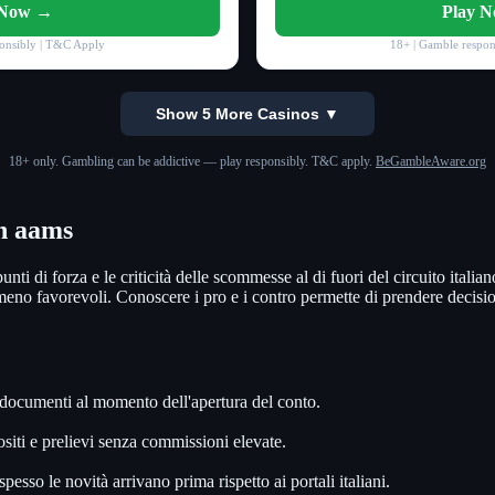
 Now →
Play 
onsibly | T&C Apply
18+ | Gamble respon
Show 5 More Casinos ▼
18+ only. Gambling can be addictive — play responsibly. T&C apply.
BeGambleAware.org
on aams
ti di forza e le criticità delle scommesse al di fuori del circuito italian
eno favorevoli. Conoscere i pro e i contro permette di prendere decisioni
re documenti al momento dell'apertura del conto.
ositi e prelievi senza commissioni elevate.
so le novità arrivano prima rispetto ai portali italiani.