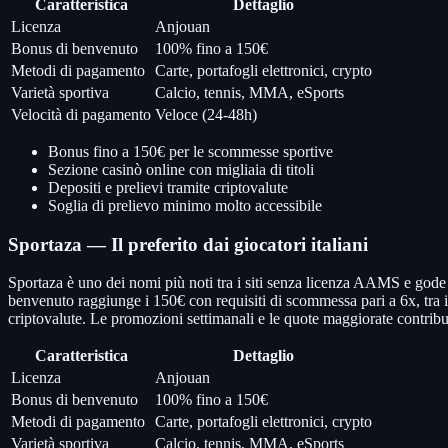
Caratteristica
Dettaglio
Licenza
Anjouan
Bonus di benvenuto
100% fino a 150€
Metodi di pagamento
Carte, portafogli elettronici, crypto
Varietà sportiva
Calcio, tennis, MMA, eSports
Velocità di pagamento
Veloce (24-48h)
Bonus fino a 150€ per le scommesse sportive
Sezione casinò online con migliaia di titoli
Depositi e prelievi tramite criptovalute
Soglia di prelievo minimo molto accessibile
Sportaza — Il preferito dai giocatori italiani
Sportaza è uno dei nomi più noti tra i siti senza licenza AAMS e gode d
benvenuto raggiunge i 150€ con requisiti di scommessa pari a 6x, tra i 
criptovalute. Le promozioni settimanali e le quote maggiorate contribu
Caratteristica
Dettaglio
Licenza
Anjouan
Bonus di benvenuto
100% fino a 150€
Metodi di pagamento
Carte, portafogli elettronici, crypto
Varietà sportiva
Calcio, tennis, MMA, eSports