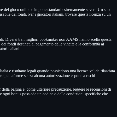
tore del gioco online e impone standard estremamente severi. Un sito
abile dei fondi. Per i giocatori italiani, trovare questa licenza su un
onali. Diversi tra i migliori bookmaker non AAMS hanno scelto questa
a dei fondi destinati al pagamento delle vincite e la conformità ai
ori italiani.
'Italia e risultano legali quando possiedono una licenza valida rilasciata
liere piattaforme senza alcuna autorizzazione espone a rischi
r della pagina e, come ulteriore precauzione, leggere le recensioni di
che ogni bonus possiede un codice o delle condizioni specifiche che