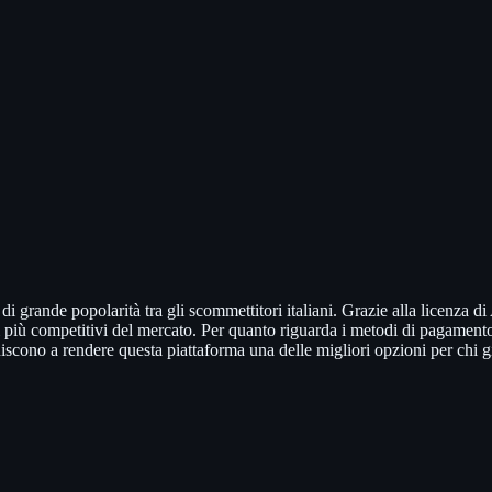
i grande popolarità tra gli scommettitori italiani. Grazie alla licenza d
più competitivi del mercato. Per quanto riguarda i metodi di pagamento, i
iscono a rendere questa piattaforma una delle migliori opzioni per chi 