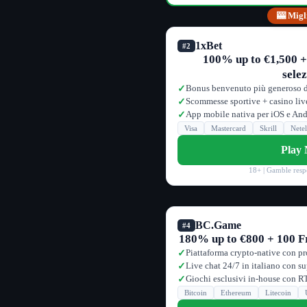
🎰 Migl
1xBet
#2
100% up to €1,500 + 
sele
Bonus benvenuto più generoso de
✓
Scommesse sportive + casino liv
✓
App mobile nativa per iOS e An
✓
Visa
Mastercard
Skrill
Netel
Play
18+ | Gamble resp
BC.Game
#4
180% up to €800 + 100 Fr
Piattaforma crypto-native con p
✓
Live chat 24/7 in italiano con s
✓
Giochi esclusivi in-house con R
✓
Bitcoin
Ethereum
Litecoin