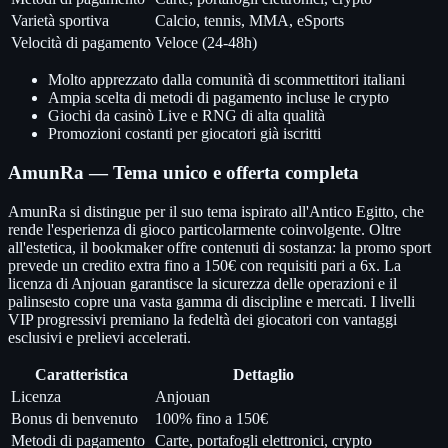
Varietà sportiva
Calcio, tennis, MMA, eSports
Velocità di pagamento
Veloce (24-48h)
Molto apprezzato dalla comunità di scommettitori italiani
Ampia scelta di metodi di pagamento incluse le crypto
Giochi da casinò Live e RNG di alta qualità
Promozioni costanti per giocatori già iscritti
AmunRa — Tema unico e offerta completa
AmunRa si distingue per il suo tema ispirato all'Antico Egitto, che
rende l'esperienza di gioco particolarmente coinvolgente. Oltre
all'estetica, il bookmaker offre contenuti di sostanza: la promo sport
prevede un credito extra fino a 150€ con requisiti pari a 6x. La
licenza di Anjouan garantisce la sicurezza delle operazioni e il
palinsesto copre una vasta gamma di discipline e mercati. I livelli
VIP progressivi premiano la fedeltà dei giocatori con vantaggi
esclusivi e prelievi accelerati.
Caratteristica
Dettaglio
Licenza
Anjouan
Bonus di benvenuto
100% fino a 150€
Metodi di pagamento
Carte, portafogli elettronici, crypto