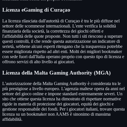
Licenza eGaming di Curaçao
La licenza rilasciata dall'autorità di Curaçao è tra le più diffuse nel
settore delle scommesse internazionali. L'ente verifica la solidità
finanziaria della società, la correttezza dei giochi offerti e
l'affidabilità delle quote proposte. Non tutti i siti riescono a superare
questi controlli, il che rende questa autorizzazione un indicatore di
serietà, sebbene alcuni esperti ritengano che la trasparenza potrebbe
essere migliorata rispetto ad altri enti. Molti dei migliori bookmaker
con sede fuori dall'Italia operano proprio con questo tipo di licenza e
offrono servizi di alto livello ai giocatori.
Licenza della Malta Gaming Authority (MGA)
L'autorizzazione della Malta Gaming Authority è considerata tra le
più prestigiose a livello europeo. L'agenzia maltese opera da anni nel
settore del gioco online e impone standard estremamente severi. Un
sito che ottiene questa licenza ha dimostrato di rispettare normative
rigide in materia di protezione dei giocatori, equità dei giochi e
gestione responsabile dei fondi. Per i giocatori italiani, trovare questa
licenza su un bookmaker non AAMS è sinonimo di massima
affidabilità.