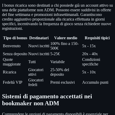
I bonus ricarica sono destinati a chi possiede già un account attivo su
una delle piattaforme non ADM. Possono essere suddivisi in offerte
del fine settimana e promozioni infrasettimanali. Garantiscono
credito aggiuntivo proporzionale alla ricarica effettuata in giorni
specifici, incentivando la frequenza di gioco senza richiedere nuove
registrazioni.
Tipo di bonus
Destinatari
Valore medio
Requisiti tipici
100% fino a 150-
Benvenuto
Nuovi iscritti
5x - 15x
500€
Senza deposito
Nuovi iscritti
5-25€
20x - 40x
Quote
Condizioni
Tutti
Variabile
maggiorate
specifiche
Giocatori
25-50% del
Ricarica
5x - 10x
attivi
deposito
Giocatori
Fedeltà VIP
Premi esclusivi
Accumulo punti
fedeli
Sistemi di pagamento accettati nei
bookmaker non ADM
Comprendere le opzioni di pagamento disponibili è essenziale per