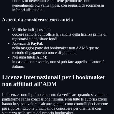
i bonus di benvenuto e le offerte periodiche sono
generalmente più vantaggiosi, con requisiti di scommessa
inferiori alla media.
Aspetti da considerare con cautela
Verifiche indispensabili:
occorre sempre controllare la validità della licenza prima di
registrarsi e depositare fondi.
Assenza di PayPal:
nella maggior parte dei bookmaker non AAMS questo
metodo di pagamento non è disponibile.
Nessuna tutela ADM:
in caso di controversie, non si può fare appello all'autorità
italiana.
Licenze internazionali per i bookmaker
non affiliati all'ADM
Le licenze sono il primo elemento da verificare quando si valutano
piattaforme senza concessione italiana. Non tutte le autorizzazioni
hanno lo stesso valore e alcune garantiscono controlli decisamente
più rigorosi. Ecco le principali da conoscere per orientarsi con
sicurezza nella scelta del proprio bookmaker.