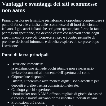
Vantaggi e svantaggi dei siti scommesse
non aams
Prima di esplorare le singole piattaforme, è opportuno comprendere i
punti di forza e le criticità delle scommesse al di fuori del circuito
italiano. I giocatori italiani che scelgono queste piattaforme lo fanno
per ragioni specifiche, ma devono essere consapevoli anche degli
aspetti meno favorevoli. Conoscere i pro e i contro permette di
prendere decisioni informate e di evitare spiacevoli sorprese dopo
l'iscrizione.
Punti di forza principali
Iscrizione immediata:
la registrazione richiede pochi istanti e non è necessario
inviare documenti al momento dell'apertura del conto.
Criptovalute disponibili:
Bitcoin, Ethereum e altre monete digitali sono accettate per
depositi e prelievi senza commissioni elevate.
Catalogo giochi superiore:
i bookmaker non AAMS offrono migliaia di giochi da casinò
e spesso le novità arrivano prima rispetto ai portali italiani.
Promozioni più ricche: