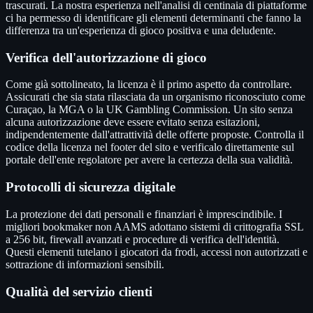
trascurati. La nostra esperienza nell'analisi di centinaia di piattaforme
ci ha permesso di identificare gli elementi determinanti che fanno la
differenza tra un'esperienza di gioco positiva e una deludente.
Verifica dell'autorizzazione di gioco
Come già sottolineato, la licenza è il primo aspetto da controllare.
Assicurati che sia stata rilasciata da un organismo riconosciuto come
Curaçao, la MGA o la UK Gambling Commission. Un sito senza
alcuna autorizzazione deve essere evitato senza esitazioni,
indipendentemente dall'attrattività delle offerte proposte. Controlla il
codice della licenza nel footer del sito e verificalo direttamente sul
portale dell'ente regolatore per avere la certezza della sua validità.
Protocolli di sicurezza digitale
La protezione dei dati personali e finanziari è imprescindibile. I
migliori bookmaker non AAMS adottano sistemi di crittografia SSL
a 256 bit, firewall avanzati e procedure di verifica dell'identità.
Questi elementi tutelano i giocatori da frodi, accessi non autorizzati e
sottrazione di informazioni sensibili.
Qualità del servizio clienti