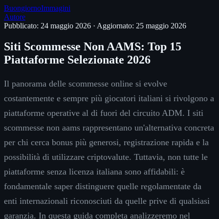
Buongiorno
Immagini
Autore
Pubblicato: 24 maggio 2026
·
Aggiornato: 25 maggio 2026
Siti Scommesse Non AAMS: Top 15
Piattaforme Selezionate 2026
Il panorama delle scommesse online si evolve
costantemente e sempre più giocatori italiani si rivolgono a
piattaforme operative al di fuori del circuito ADM. I siti
scommesse non aams rappresentano un'alternativa concreta
per chi cerca bonus più generosi, registrazione rapida e la
possibilità di utilizzare criptovalute. Tuttavia, non tutte le
piattaforme senza licenza italiana sono affidabili: è
fondamentale saper distinguere quelle regolamentate da
enti internazionali riconosciuti da quelle prive di qualsiasi
garanzia. In questa guida completa analizzeremo nel