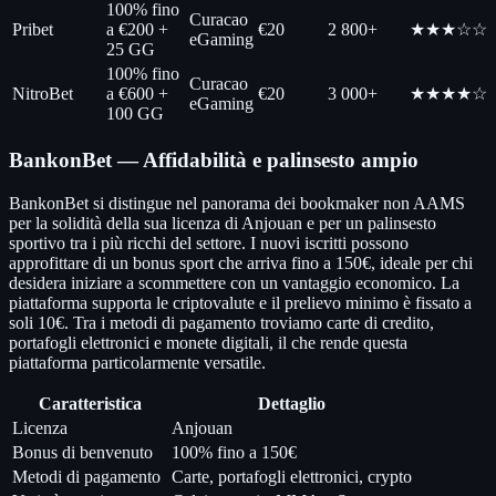
100% fino
Curacao
Pribet
a €200 +
€20
2 800+
★★★☆☆
eGaming
25 GG
100% fino
Curacao
NitroBet
a €600 +
€20
3 000+
★★★★☆
eGaming
100 GG
BankonBet — Affidabilità e palinsesto ampio
BankonBet si distingue nel panorama dei bookmaker non AAMS
per la solidità della sua licenza di Anjouan e per un palinsesto
sportivo tra i più ricchi del settore. I nuovi iscritti possono
approfittare di un bonus sport che arriva fino a 150€, ideale per chi
desidera iniziare a scommettere con un vantaggio economico. La
piattaforma supporta le criptovalute e il prelievo minimo è fissato a
soli 10€. Tra i metodi di pagamento troviamo carte di credito,
portafogli elettronici e monete digitali, il che rende questa
piattaforma particolarmente versatile.
Caratteristica
Dettaglio
Licenza
Anjouan
Bonus di benvenuto
100% fino a 150€
Metodi di pagamento
Carte, portafogli elettronici, crypto