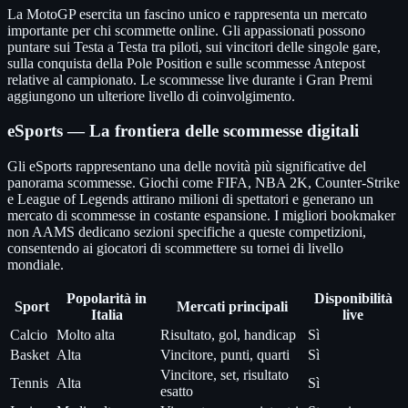
La MotoGP esercita un fascino unico e rappresenta un mercato
importante per chi scommette online. Gli appassionati possono
puntare sui Testa a Testa tra piloti, sui vincitori delle singole gare,
sulla conquista della Pole Position e sulle scommesse Antepost
relative al campionato. Le scommesse live durante i Gran Premi
aggiungono un ulteriore livello di coinvolgimento.
eSports — La frontiera delle scommesse digitali
Gli eSports rappresentano una delle novità più significative del
panorama scommesse. Giochi come FIFA, NBA 2K, Counter-Strike
e League of Legends attirano milioni di spettatori e generano un
mercato di scommesse in costante espansione. I migliori bookmaker
non AAMS dedicano sezioni specifiche a queste competizioni,
consentendo ai giocatori di scommettere su tornei di livello
mondiale.
Popolarità in
Disponibilità
Sport
Mercati principali
Italia
live
Calcio
Molto alta
Risultato, gol, handicap
Sì
Basket
Alta
Vincitore, punti, quarti
Sì
Vincitore, set, risultato
Tennis
Alta
Sì
esatto