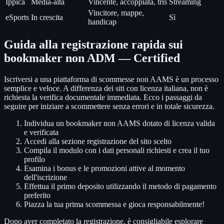
Ippica
Media-alta
Vincente, accoppiata, tris
Streaming
Vincitore, mappe,
eSports
In crescita
Sì
handicap
Guida alla registrazione rapida sui
bookmaker non ADM — Certified
Iscriversi a una piattaforma di scommesse non AAMS è un processo
semplice e veloce. A differenza dei siti con licenza italiana, non è
richiesta la verifica documentale immediata. Ecco i passaggi da
seguire per iniziare a scommettere senza errori e in totale sicurezza.
Individua un bookmaker non AAMS dotato di licenza valida
e verificata
Accedi alla sezione registrazione del sito scelto
Compila il modulo con i dati personali richiesti e crea il tuo
profilo
Esamina i bonus e le promozioni attive al momento
dell'iscrizione
Effettua il primo deposito utilizzando il metodo di pagamento
preferito
Piazza la tua prima scommessa e gioca responsabilmente!
Dopo aver completato la registrazione, è consigliabile esplorare