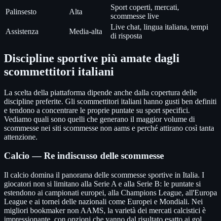
Sport coperti, mercati,
Palinsesto
Alta
scommesse live
Live chat, lingua italiana, tempi
Assistenza
Media-alta
di risposta
Discipline sportive più amate dagli
scommettitori italiani
La scelta della piattaforma dipende anche dalla copertura delle
discipline preferite. Gli scommettitori italiani hanno gusti ben definiti
e tendono a concentrare le proprie puntate su sport specifici.
Vediamo quali sono quelli che generano il maggior volume di
scommesse nei siti scommesse non aams e perché attirano così tanta
attenzione.
Calcio — Re indiscusso delle scommesse
Il calcio domina il panorama delle scommesse sportive in Italia. I
giocatori non si limitano alla Serie A e alla Serie B: le puntate si
estendono ai campionati europei, alla Champions League, all'Europa
League e ai tornei delle nazionali come Europei e Mondiali. Nei
migliori bookmaker non AAMS, la varietà dei mercati calcistici è
impressionante, con opzioni che vanno dal risultato esatto ai gol