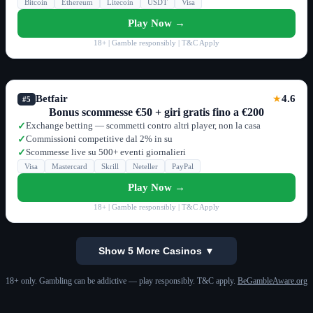
Bitcoin
Ethereum
Litecoin
USDT
Visa
Play Now →
18+ | Gamble responsibly | T&C Apply
Betfair
4.6
★
#5
Bonus scommesse €50 + giri gratis fino a €200
Exchange betting — scommetti contro altri player, non la casa
✓
Commissioni competitive dal 2% in su
✓
Scommesse live su 500+ eventi giornalieri
✓
Visa
Mastercard
Skrill
Neteller
PayPal
Play Now →
18+ | Gamble responsibly | T&C Apply
Show 5 More Casinos ▼
18+ only. Gambling can be addictive — play responsibly. T&C apply.
BeGambleAware.org