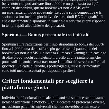
benvenuto che può arrivare fino a 500€ e un palinsesto tra i più
completi disponibili, questo bookmaker non AAMS offre
un'esperienza di gioco appagante. Le quote sono competitive e la
sezione casinò include giochi live dealer e titoli RNG di qualità. Il
sito è interamente disponibile in italiano e il servizio clienti risponde
in tempi rapidi alle richieste dei giocatori.
Sportuna — Bonus percentuale tra i più alti
Sportuna attira l'attenzione per il suo straordinario bonus del 300%
fino a 1.000€, una delle offerte più generose nel panorama dei
bookmaker non AAMS. La licenza Curacao eGaming e un catalogo
di oltre 6.000 giochi completano il profilo di una piattaforma che
punta sulla quantità senza trascurare la qualità del servizio offerto ai
giocatori. Le carte di credito, i portafogli digitali e le criptovalute
sono tutti metodi accettati per depositi e prelievi.
Criteri fondamentali per scegliere la
piattaforma giusta
Individuare il bookmaker ideale tra i tanti siti scommesse non aams
richiede attenzione e metodo. Ogni giocatore ha preferenze diverse,
ma esistono parametri universali che non dovrebbero mai essere