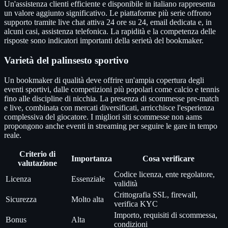
Un'assistenza clienti efficiente e disponibile in italiano rappresenta
un valore aggiunto significativo. Le piattaforme più serie offrono
supporto tramite live chat attiva 24 ore su 24, email dedicata e, in
alcuni casi, assistenza telefonica. La rapidità e la competenza delle
risposte sono indicatori importanti della serietà del bookmaker.
Varietà del palinsesto sportivo
Un bookmaker di qualità deve offrire un'ampia copertura degli
eventi sportivi, dalle competizioni più popolari come calcio e tennis
fino alle discipline di nicchia. La presenza di scommesse pre-match
e live, combinata con mercati diversificati, arricchisce l'esperienza
complessiva del giocatore. I migliori siti scommesse non aams
propongono anche eventi in streaming per seguire le gare in tempo
reale.
Criterio di
Importanza
Cosa verificare
valutazione
Codice licenza, ente regolatore,
Licenza
Essenziale
validità
Crittografia SSL, firewall,
Sicurezza
Molto alta
verifica KYC
Importo, requisiti di scommessa,
Bonus
Alta
condizioni