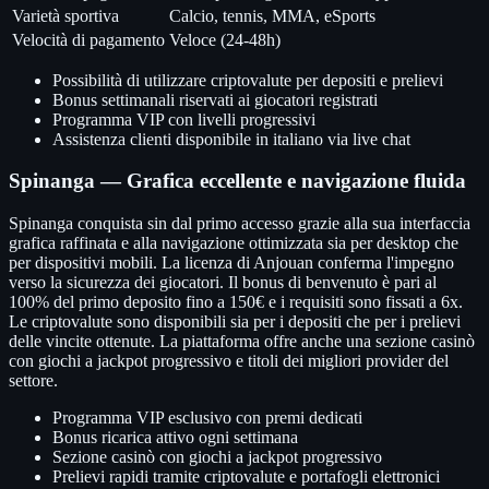
Varietà sportiva
Calcio, tennis, MMA, eSports
Velocità di pagamento
Veloce (24-48h)
Possibilità di utilizzare criptovalute per depositi e prelievi
Bonus settimanali riservati ai giocatori registrati
Programma VIP con livelli progressivi
Assistenza clienti disponibile in italiano via live chat
Spinanga — Grafica eccellente e navigazione fluida
Spinanga conquista sin dal primo accesso grazie alla sua interfaccia
grafica raffinata e alla navigazione ottimizzata sia per desktop che
per dispositivi mobili. La licenza di Anjouan conferma l'impegno
verso la sicurezza dei giocatori. Il bonus di benvenuto è pari al
100% del primo deposito fino a 150€ e i requisiti sono fissati a 6x.
Le criptovalute sono disponibili sia per i depositi che per i prelievi
delle vincite ottenute. La piattaforma offre anche una sezione casinò
con giochi a jackpot progressivo e titoli dei migliori provider del
settore.
Programma VIP esclusivo con premi dedicati
Bonus ricarica attivo ogni settimana
Sezione casinò con giochi a jackpot progressivo
Prelievi rapidi tramite criptovalute e portafogli elettronici