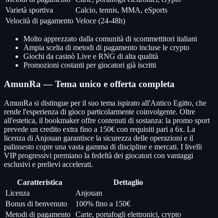
Varietà sportiva
Calcio, tennis, MMA, eSports
Velocità di pagamento
Veloce (24-48h)
Molto apprezzato dalla comunità di scommettitori italiani
Ampia scelta di metodi di pagamento incluse le crypto
Giochi da casinò Live e RNG di alta qualità
Promozioni costanti per giocatori già iscritti
AmunRa — Tema unico e offerta completa
AmunRa si distingue per il suo tema ispirato all'Antico Egitto, che
rende l'esperienza di gioco particolarmente coinvolgente. Oltre
all'estetica, il bookmaker offre contenuti di sostanza: la promo sport
prevede un credito extra fino a 150€ con requisiti pari a 6x. La
licenza di Anjouan garantisce la sicurezza delle operazioni e il
palinsesto copre una vasta gamma di discipline e mercati. I livelli
VIP progressivi premiano la fedeltà dei giocatori con vantaggi
esclusivi e prelievi accelerati.
Caratteristica
Dettaglio
Licenza
Anjouan
Bonus di benvenuto
100% fino a 150€
Metodi di pagamento
Carte, portafogli elettronici, crypto