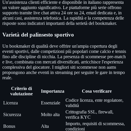
Un'assistenza clienti efficiente e disponibile in italiano rappresenta
un valore aggiunto significativo. Le piattaforme più serie offrono
supporto tramite live chat attiva 24 ore su 24, email dedicata e, in
alcuni casi, assistenza telefonica. La rapidità e la competenza delle
risposte sono indicatori importanti della serietà del bookmaker.
Varietà del palinsesto sportivo
Un bookmaker di qualità deve offrire un'ampia copertura degli
eventi sportivi, dalle competizioni più popolari come calcio e tennis
fino alle discipline di nicchia. La presenza di scommesse pre-match
e live, combinata con mercati diversificati, arricchisce l'esperienza
complessiva del giocatore. I migliori siti scommesse non aams
propongono anche eventi in streaming per seguire le gare in tempo
reale.
Criterio di
Importanza
Cosa verificare
valutazione
Codice licenza, ente regolatore,
Licenza
Essenziale
validità
Crittografia SSL, firewall,
Sicurezza
Molto alta
verifica KYC
Importo, requisiti di scommessa,
Bonus
Alta
condizioni