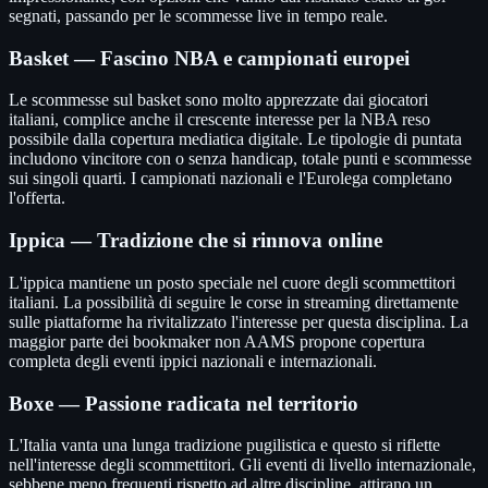
segnati, passando per le scommesse live in tempo reale.
Basket — Fascino NBA e campionati europei
Le scommesse sul basket sono molto apprezzate dai giocatori
italiani, complice anche il crescente interesse per la NBA reso
possibile dalla copertura mediatica digitale. Le tipologie di puntata
includono vincitore con o senza handicap, totale punti e scommesse
sui singoli quarti. I campionati nazionali e l'Eurolega completano
l'offerta.
Ippica — Tradizione che si rinnova online
L'ippica mantiene un posto speciale nel cuore degli scommettitori
italiani. La possibilità di seguire le corse in streaming direttamente
sulle piattaforme ha rivitalizzato l'interesse per questa disciplina. La
maggior parte dei bookmaker non AAMS propone copertura
completa degli eventi ippici nazionali e internazionali.
Boxe — Passione radicata nel territorio
L'Italia vanta una lunga tradizione pugilistica e questo si riflette
nell'interesse degli scommettitori. Gli eventi di livello internazionale,
sebbene meno frequenti rispetto ad altre discipline, attirano un