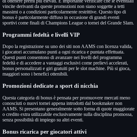
di ottenere premi più elevati. È importante verificare che le eventuali
vincite derivanti da queste promozioni non siano soggette a tetti
massimi o a condizioni particolarmente restrittive. Questo tipo di
bonus è particolarmente diffuso in occasione di grandi eventi
sportivi come finali di Champions League o tornei del Grande Slam.
Programmi fedeltà e livelli VIP
Dopo la registrazione su uno dei siti non AAMS con licenza valida,
i giocatori accumulano punti a ogni ricarica e puntata effettuata.
Questi punti consentono di avanzare nei livelli del programma
fedeltà e di accedere a vantaggi esclusivi come prelievi accelerati,
bonus personalizzati e giri gratuiti per le slot machine. Più si gioca,
maggiori sono i benefici ottenibili.
Promozioni dedicate a sport di nicchia
Questa categoria di bonus è pensata per promuovere mercati meno
conosciuti o nuovi tornei appena introdotti dal bookmaker non
AAMS. Si presentano generalmente sotto forma di quote maggiorate
o credito extra utilizzabile esclusivamente sulla disciplina promossa,
senza possibilità di impiego su altri eventi.
Bonus ricarica per giocatori attivi