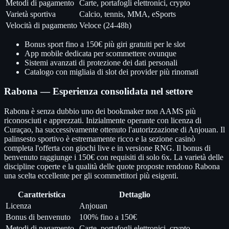
Metodi di pagamento
Carte, portafogli elettronici, crypto
Varietà sportiva
Calcio, tennis, MMA, eSports
Velocità di pagamento
Veloce (24-48h)
Bonus sport fino a 150€ più giri gratuiti per le slot
App mobile dedicata per scommettere ovunque
Sistemi avanzati di protezione dei dati personali
Catalogo con migliaia di slot dei provider più rinomati
Rabona — Esperienza consolidata nel settore
Rabona è senza dubbio uno dei bookmaker non AAMS più
riconosciuti e apprezzati. Inizialmente operante con licenza di
Curaçao, ha successivamente ottenuto l'autorizzazione di Anjouan. Il
palinsesto sportivo è estremamente ricco e la sezione casinò
completa l'offerta con giochi live e in versione RNG. Il bonus di
benvenuto raggiunge i 150€ con requisiti di solo 6x. La varietà delle
discipline coperte e la qualità delle quote proposte rendono Rabona
una scelta eccellente per gli scommettitori più esigenti.
Caratteristica
Dettaglio
Licenza
Anjouan
Bonus di benvenuto
100% fino a 150€
Metodi di pagamento
Carte, portafogli elettronici, crypto