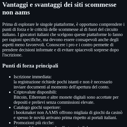
Vantaggi e svantaggi dei siti scommesse
non aams
Prima di esplorare le singole piattaforme, è opportuno comprendere i
punti di forza e le criticità delle scommesse al di fuori del circuito
italiano. I giocatori italiani che scelgono queste piattaforme lo fanno
per ragioni specifiche, ma devono essere consapevoli anche degli
aspetti meno favorevoli. Conoscere i pro e i contro permette di
prendere decisioni informate e di evitare spiacevoli sorprese dopo
l'iscrizione.
Punti di forza principali
Iscrizione immediata:
la registrazione richiede pochi istanti e non è necessario
inviare documenti al momento dell'apertura del conto.
Criptovalute disponibili:
Bitcoin, Ethereum e altre monete digitali sono accettate per
depositi e prelievi senza commissioni elevate.
Catalogo giochi superiore:
i bookmaker non AAMS offrono migliaia di giochi da casinò
e spesso le novità arrivano prima rispetto ai portali italiani.
Promozioni più ricche: