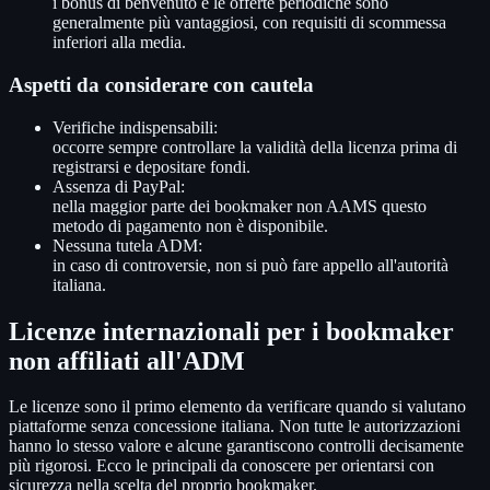
i bonus di benvenuto e le offerte periodiche sono
generalmente più vantaggiosi, con requisiti di scommessa
inferiori alla media.
Aspetti da considerare con cautela
Verifiche indispensabili:
occorre sempre controllare la validità della licenza prima di
registrarsi e depositare fondi.
Assenza di PayPal:
nella maggior parte dei bookmaker non AAMS questo
metodo di pagamento non è disponibile.
Nessuna tutela ADM:
in caso di controversie, non si può fare appello all'autorità
italiana.
Licenze internazionali per i bookmaker
non affiliati all'ADM
Le licenze sono il primo elemento da verificare quando si valutano
piattaforme senza concessione italiana. Non tutte le autorizzazioni
hanno lo stesso valore e alcune garantiscono controlli decisamente
più rigorosi. Ecco le principali da conoscere per orientarsi con
sicurezza nella scelta del proprio bookmaker.