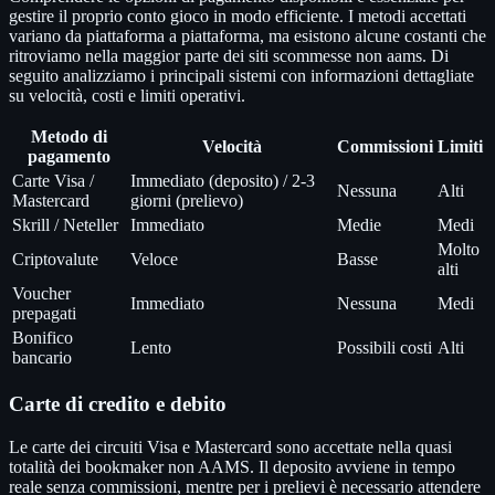
gestire il proprio conto gioco in modo efficiente. I metodi accettati
variano da piattaforma a piattaforma, ma esistono alcune costanti che
ritroviamo nella maggior parte dei siti scommesse non aams. Di
seguito analizziamo i principali sistemi con informazioni dettagliate
su velocità, costi e limiti operativi.
Metodo di
Velocità
Commissioni
Limiti
pagamento
Carte Visa /
Immediato (deposito) / 2-3
Nessuna
Alti
Mastercard
giorni (prelievo)
Skrill / Neteller
Immediato
Medie
Medi
Molto
Criptovalute
Veloce
Basse
alti
Voucher
Immediato
Nessuna
Medi
prepagati
Bonifico
Lento
Possibili costi
Alti
bancario
Carte di credito e debito
Le carte dei circuiti Visa e Mastercard sono accettate nella quasi
totalità dei bookmaker non AAMS. Il deposito avviene in tempo
reale senza commissioni, mentre per i prelievi è necessario attendere