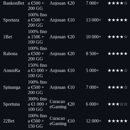
BankonBet
a €500 +
Anjouan
€20
7 000+
★★★★☆
200 GG
100% fino
Sportaza
a €500 +
Anjouan
€10
13 000+
★★★★★
200 GG
100% fino
1Bet
a 150€ +
Anjouan
€20
10 000+
★★★★☆
100 GG
100% fino
Rabona
a €500 +
Anjouan
€20
8 500+
★★★★★
200 GG
150% fino
AmunRa
a €3 000 +
Anjouan
€10
5 000+
★★★★☆
100 GG
100% fino
Spinanga
a €500 +
Anjouan
€10
7 000+
★★★★☆
200 GG
300% fino
Curacao
Sportuna
a €1 000 +
€20
6 000+
★★★☆☆
eGaming
100 GG
100% fino
Curacao
22Bet
a €500 +
€10
12 000+
★★★★★
eGaming
150 GG