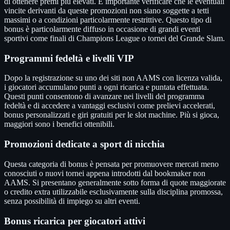
di ottenere premi più elevati. È importante verificare che le eventuali
vincite derivanti da queste promozioni non siano soggette a tetti
massimi o a condizioni particolarmente restrittive. Questo tipo di
bonus è particolarmente diffuso in occasione di grandi eventi
sportivi come finali di Champions League o tornei del Grande Slam.
Programmi fedeltà e livelli VIP
Dopo la registrazione su uno dei siti non AAMS con licenza valida,
i giocatori accumulano punti a ogni ricarica e puntata effettuata.
Questi punti consentono di avanzare nei livelli del programma
fedeltà e di accedere a vantaggi esclusivi come prelievi accelerati,
bonus personalizzati e giri gratuiti per le slot machine. Più si gioca,
maggiori sono i benefici ottenibili.
Promozioni dedicate a sport di nicchia
Questa categoria di bonus è pensata per promuovere mercati meno
conosciuti o nuovi tornei appena introdotti dal bookmaker non
AAMS. Si presentano generalmente sotto forma di quote maggiorate
o credito extra utilizzabile esclusivamente sulla disciplina promossa,
senza possibilità di impiego su altri eventi.
Bonus ricarica per giocatori attivi