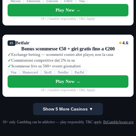
Bitcoin
Ethereum
Litecoin
USDT
Visa
Play Now →
18+ | Gamble responsibly | T&C Apply
Betfair
4.6
★
#5
Bonus scommesse €50 + giri gratis fino a €200
Exchange betting — scommetti contro altri player, non la casa
✓
Commissioni competitive dal 2% in su
✓
Scommesse live su 500+ eventi giornalieri
✓
Visa
Mastercard
Skrill
Neteller
PayPal
Play Now →
18+ | Gamble responsibly | T&C Apply
Show 5 More Casinos ▼
18+ only. Gambling can be addictive — play responsibly. T&C apply.
BeGambleAware.org