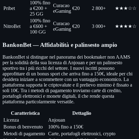
100% fino
Curacao
Pribet
a €200 +
€20
2 800+
★★★☆☆
eGaming
25 GG
100% fino
Curacao
NitroBet
a €600 +
€20
3 000+
★★★★☆
eGaming
100 GG
BankonBet — Affidabilità e palinsesto ampio
BankonBet si distingue nel panorama dei bookmaker non AAMS
per la solidità della sua licenza di Anjouan e per un palinsesto
sportivo tra i più ricchi del settore. I nuovi iscritti possono
approfittare di un bonus sport che arriva fino a 150€, ideale per chi
desidera iniziare a scommettere con un vantaggio economico. La
piattaforma supporta le criptovalute e il prelievo minimo è fissato a
soli 10€. Tra i metodi di pagamento troviamo carte di credito,
portafogli elettronici e monete digitali, il che rende questa
piattaforma particolarmente versatile.
Caratteristica
Dettaglio
Licenza
Anjouan
Bonus di benvenuto
100% fino a 150€
Metodi di pagamento
Carte, portafogli elettronici, crypto