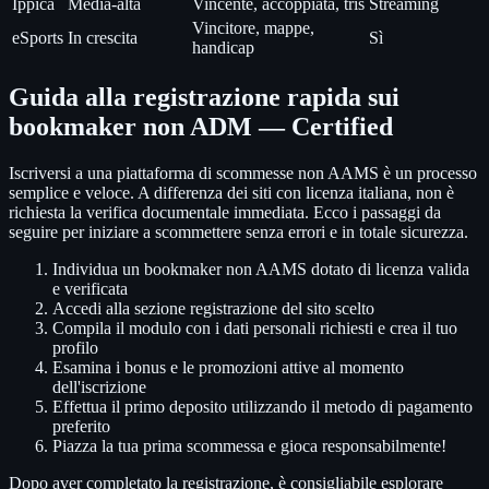
Ippica
Media-alta
Vincente, accoppiata, tris
Streaming
Vincitore, mappe,
eSports
In crescita
Sì
handicap
Guida alla registrazione rapida sui
bookmaker non ADM — Certified
Iscriversi a una piattaforma di scommesse non AAMS è un processo
semplice e veloce. A differenza dei siti con licenza italiana, non è
richiesta la verifica documentale immediata. Ecco i passaggi da
seguire per iniziare a scommettere senza errori e in totale sicurezza.
Individua un bookmaker non AAMS dotato di licenza valida
e verificata
Accedi alla sezione registrazione del sito scelto
Compila il modulo con i dati personali richiesti e crea il tuo
profilo
Esamina i bonus e le promozioni attive al momento
dell'iscrizione
Effettua il primo deposito utilizzando il metodo di pagamento
preferito
Piazza la tua prima scommessa e gioca responsabilmente!
Dopo aver completato la registrazione, è consigliabile esplorare