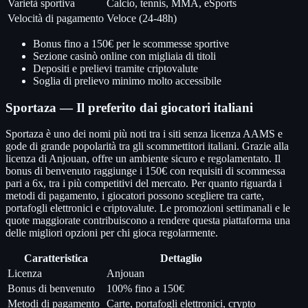
Varietà sportiva
Calcio, tennis, MMA, eSports
Velocità di pagamento
Veloce (24-48h)
Bonus fino a 150€ per le scommesse sportive
Sezione casinò online con migliaia di titoli
Depositi e prelievi tramite criptovalute
Soglia di prelievo minimo molto accessibile
Sportaza — Il preferito dai giocatori italiani
Sportaza è uno dei nomi più noti tra i siti senza licenza AAMS e
gode di grande popolarità tra gli scommettitori italiani. Grazie alla
licenza di Anjouan, offre un ambiente sicuro e regolamentato. Il
bonus di benvenuto raggiunge i 150€ con requisiti di scommessa
pari a 6x, tra i più competitivi del mercato. Per quanto riguarda i
metodi di pagamento, i giocatori possono scegliere tra carte,
portafogli elettronici e criptovalute. Le promozioni settimanali e le
quote maggiorate contribuiscono a rendere questa piattaforma una
delle migliori opzioni per chi gioca regolarmente.
Caratteristica
Dettaglio
Licenza
Anjouan
Bonus di benvenuto
100% fino a 150€
Metodi di pagamento
Carte, portafogli elettronici, crypto