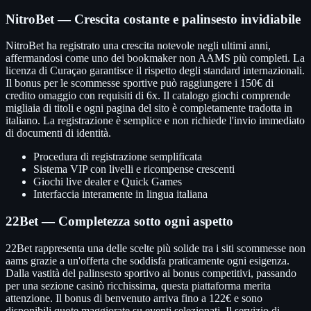
NitroBet — Crescita costante e palinsesto invidiabile
NitroBet ha registrato una crescita notevole negli ultimi anni,
affermandosi come uno dei bookmaker non AAMS più completi. La
licenza di Curaçao garantisce il rispetto degli standard internazionali.
Il bonus per le scommesse sportive può raggiungere i 150€ di
credito omaggio con requisiti di 6x. Il catalogo giochi comprende
migliaia di titoli e ogni pagina del sito è completamente tradotta in
italiano. La registrazione è semplice e non richiede l'invio immediato
di documenti di identità.
Procedura di registrazione semplificata
Sistema VIP con livelli e ricompense crescenti
Giochi live dealer e Quick Games
Interfaccia interamente in lingua italiana
22Bet — Completezza sotto ogni aspetto
22Bet rappresenta una delle scelte più solide tra i siti scommesse non
aams grazie a un'offerta che soddisfa praticamente ogni esigenza.
Dalla vastità del palinsesto sportivo ai bonus competitivi, passando
per una sezione casinò ricchissima, questa piattaforma merita
attenzione. Il bonus di benvenuto arriva fino a 122€ e sono
disponibili quote maggiorate su eventi selezionati. Il servizio di