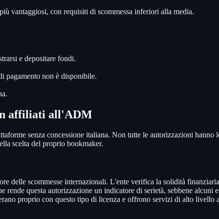
iù vantaggiosi, con requisiti di scommessa inferiori alla media.
trarsi e depositare fondi.
i pagamento non è disponibile.
na.
n affiliati all'ADM
ttaforme senza concessione italiana. Non tutte le autorizzazioni hanno l
nella scelta del proprio bookmaker.
tore delle scommesse internazionali. L'ente verifica la solidità finanziaria d
 che rende questa autorizzazione un indicatore di serietà, sebbene alcuni 
rano proprio con questo tipo di licenza e offrono servizi di alto livello a