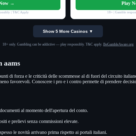
 Now →
Play 
onsibly | T&C Apply
18+ | Gamble respon
Show 5 More Casinos ▼
18+ only. Gambling can be addictive — play responsibly. T&C apply.
BeGambleAware.org
on aams
ti di forza e le criticità delle scommesse al di fuori del circuito italian
eno favorevoli. Conoscere i pro e i contro permette di prendere decisioni
re documenti al momento dell'apertura del conto.
ositi e prelievi senza commissioni elevate.
so le novità arrivano prima rispetto ai portali italiani.