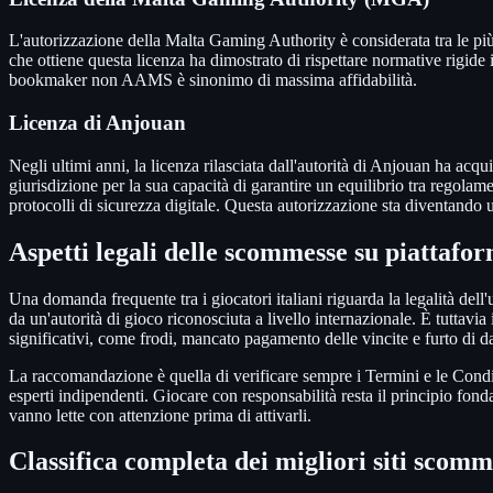
L'autorizzazione della Malta Gaming Authority è considerata tra le più
che ottiene questa licenza ha dimostrato di rispettare normative rigide i
bookmaker non AAMS è sinonimo di massima affidabilità.
Licenza di Anjouan
Negli ultimi anni, la licenza rilasciata dall'autorità di Anjouan ha 
giurisdizione per la sua capacità di garantire un equilibrio tra regolame
protocolli di sicurezza digitale. Questa autorizzazione sta diventando 
Aspetti legali delle scommesse su piatta
Una domanda frequente tra i giocatori italiani riguarda la legalità dell'
da un'autorità di gioco riconosciuta a livello internazionale. È tuttavi
significativi, come frodi, mancato pagamento delle vincite e furto di da
La raccomandazione è quella di verificare sempre i Termini e le Condizi
esperti indipendenti. Giocare con responsabilità resta il principio fo
vanno lette con attenzione prima di attivarli.
Classifica completa dei migliori siti scom