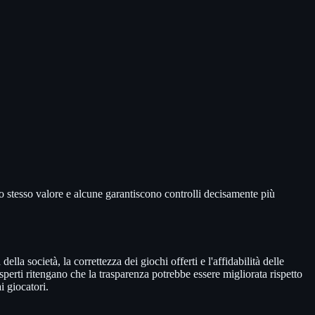
o stesso valore e alcune garantiscono controlli decisamente più
ella società, la correttezza dei giochi offerti e l'affidabilità delle
esperti ritengano che la trasparenza potrebbe essere migliorata rispetto
i giocatori.