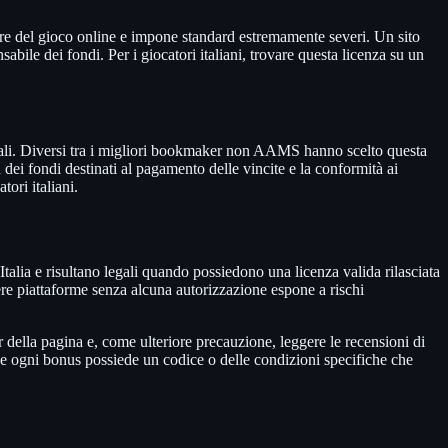
tore del gioco online e impone standard estremamente severi. Un sito
abile dei fondi. Per i giocatori italiani, trovare questa licenza su un
onali. Diversi tra i migliori bookmaker non AAMS hanno scelto questa
a dei fondi destinati al pagamento delle vincite e la conformità ai
ori italiani.
'Italia e risultano legali quando possiedono una licenza valida rilasciata
liere piattaforme senza alcuna autorizzazione espone a rischi
r della pagina e, come ulteriore precauzione, leggere le recensioni di
che ogni bonus possiede un codice o delle condizioni specifiche che