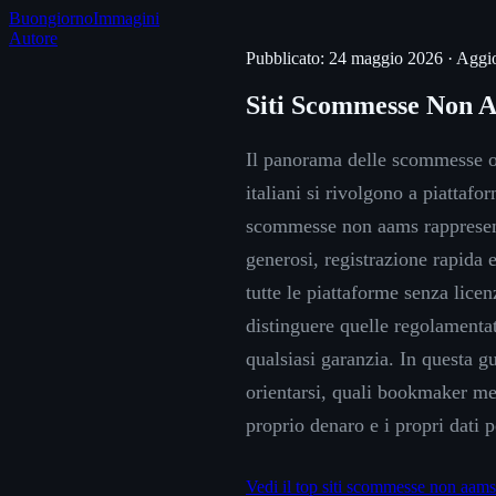
Buongiorno
Immagini
Autore
Pubblicato: 24 maggio 2026
·
Aggio
Siti Scommesse Non A
Il panorama delle scommesse on
italiani si rivolgono a piattafo
scommesse non aams rappresent
generosi, registrazione rapida e
tutte le piattaforme senza licen
distinguere quelle regolamentat
qualsiasi garanzia. In questa 
orientarsi, quali bookmaker meri
proprio denaro e i propri dati p
Vedi il top siti scommesse non aa