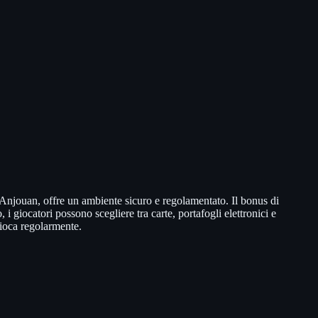
i Anjouan, offre un ambiente sicuro e regolamentato. Il bonus di
 giocatori possono scegliere tra carte, portafogli elettronici e
gioca regolarmente.