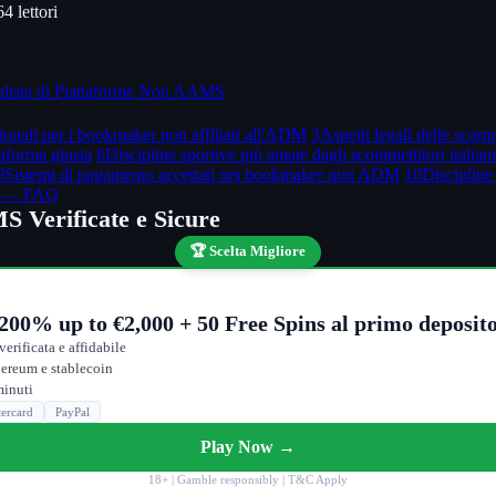
4 lettori
alista di Piattaforme Non AAMS
ionali per i bookmaker non affiliati all'ADM
3
Aspetti legali delle sc
taforma giusta
6
Discipline sportive più amate dagli scommettitori italiani
9
Sistemi di pagamento accettati nei bookmaker non ADM
10
Discipline
i — FAQ
 Verificate e Sicure
🏆 Scelta Migliore
200% up to €2,000 + 50 Free Spins al primo deposit
rificata e affidabile
hereum e stablecoin
minuti
ercard
PayPal
Play Now →
18+ | Gamble responsibly | T&C Apply