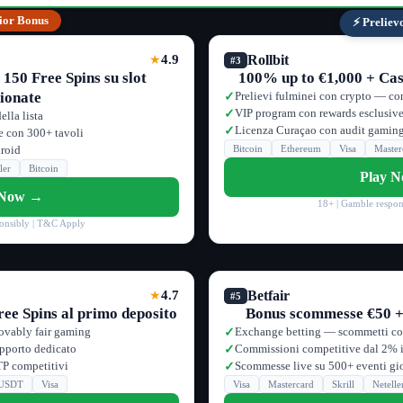
ior Bonus
⚡ Preliev
Rollbit
4.9
★
#3
150 Free Spins su slot
100% up to €1,000 + Ca
zionate
Prelievi fulminei con crypto — co
✓
VIP program con rewards esclusive 
✓
lla lista
Licenza Curaçao con audit gaming
✓
e con 300+ tavoli
droid
Bitcoin
Ethereum
Visa
Master
ler
Bitcoin
Play 
 Now →
18+ | Gamble respon
onsibly | T&C Apply
Betfair
4.7
★
#5
ee Spins al primo deposito
Bonus scommesse €50 + g
rovably fair gaming
Exchange betting — scommetti cont
✓
upporto dedicato
Commissioni competitive dal 2% i
✓
TP competitivi
Scommesse live su 500+ eventi gio
✓
USDT
Visa
Visa
Mastercard
Skrill
Netelle