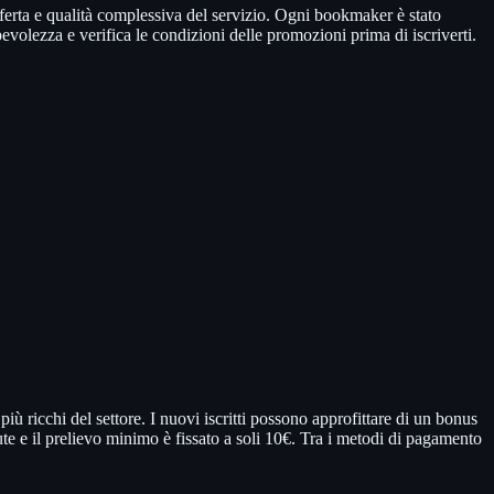
offerta e qualità complessiva del servizio. Ogni bookmaker è stato
volezza e verifica le condizioni delle promozioni prima di iscriverti.
 ricchi del settore. I nuovi iscritti possono approfittare di un bonus
te e il prelievo minimo è fissato a soli 10€. Tra i metodi di pagamento