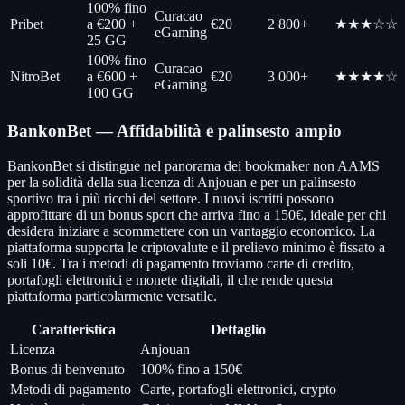
100% fino
Curacao
Pribet
a €200 +
€20
2 800+
★★★☆☆
eGaming
25 GG
100% fino
Curacao
NitroBet
a €600 +
€20
3 000+
★★★★☆
eGaming
100 GG
BankonBet — Affidabilità e palinsesto ampio
BankonBet si distingue nel panorama dei bookmaker non AAMS
per la solidità della sua licenza di Anjouan e per un palinsesto
sportivo tra i più ricchi del settore. I nuovi iscritti possono
approfittare di un bonus sport che arriva fino a 150€, ideale per chi
desidera iniziare a scommettere con un vantaggio economico. La
piattaforma supporta le criptovalute e il prelievo minimo è fissato a
soli 10€. Tra i metodi di pagamento troviamo carte di credito,
portafogli elettronici e monete digitali, il che rende questa
piattaforma particolarmente versatile.
Caratteristica
Dettaglio
Licenza
Anjouan
Bonus di benvenuto
100% fino a 150€
Metodi di pagamento
Carte, portafogli elettronici, crypto