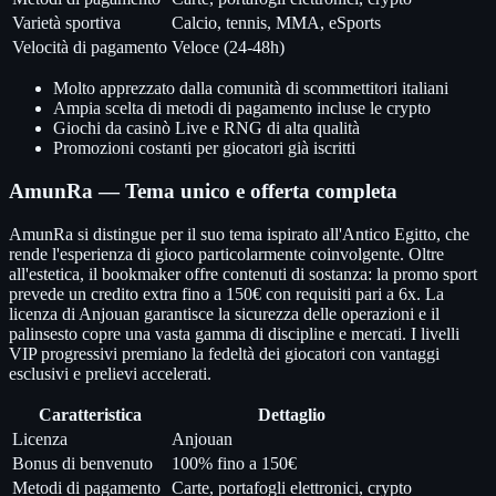
Varietà sportiva
Calcio, tennis, MMA, eSports
Velocità di pagamento
Veloce (24-48h)
Molto apprezzato dalla comunità di scommettitori italiani
Ampia scelta di metodi di pagamento incluse le crypto
Giochi da casinò Live e RNG di alta qualità
Promozioni costanti per giocatori già iscritti
AmunRa — Tema unico e offerta completa
AmunRa si distingue per il suo tema ispirato all'Antico Egitto, che
rende l'esperienza di gioco particolarmente coinvolgente. Oltre
all'estetica, il bookmaker offre contenuti di sostanza: la promo sport
prevede un credito extra fino a 150€ con requisiti pari a 6x. La
licenza di Anjouan garantisce la sicurezza delle operazioni e il
palinsesto copre una vasta gamma di discipline e mercati. I livelli
VIP progressivi premiano la fedeltà dei giocatori con vantaggi
esclusivi e prelievi accelerati.
Caratteristica
Dettaglio
Licenza
Anjouan
Bonus di benvenuto
100% fino a 150€
Metodi di pagamento
Carte, portafogli elettronici, crypto