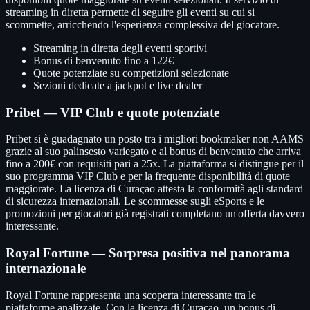
streaming in diretta permette di seguire gli eventi su cui si
scommette, arricchendo l'esperienza complessiva del giocatore.
Streaming in diretta degli eventi sportivi
Bonus di benvenuto fino a 122€
Quote potenziate su competizioni selezionate
Sezioni dedicate a jackpot e live dealer
Pribet — VIP Club e quote potenziate
Pribet si è guadagnato un posto tra i migliori bookmaker non AAMS
grazie al suo palinsesto variegato e al bonus di benvenuto che arriva
fino a 200€ con requisiti pari a 25x. La piattaforma si distingue per il
suo programma VIP Club e per la frequente disponibilità di quote
maggiorate. La licenza di Curaçao attesta la conformità agli standard
di sicurezza internazionali. Le scommesse sugli eSports e le
promozioni per giocatori già registrati completano un'offerta davvero
interessante.
Royal Fortune — Sorpresa positiva nel panorama
internazionale
Royal Fortune rappresenta una scoperta interessante tra le
piattaforme analizzate. Con la licenza di Curaçao, un bonus di