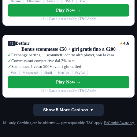
Bitcoin
Ethereum
Litecoin
USDT
Visa
Play Now →
18+ | Gamble responsibly | T&C Apply
Betfair
4.6
★
#5
Bonus scommesse €50 + giri gratis fino a €200
Exchange betting — scommetti contro altri player, non la casa
✓
Commissioni competitive dal 2% in su
✓
Scommesse live su 500+ eventi giornalieri
✓
Visa
Mastercard
Skrill
Neteller
PayPal
Play Now →
18+ | Gamble responsibly | T&C Apply
Show 5 More Casinos ▼
18+ only. Gambling can be addictive — play responsibly. T&C apply.
BeGambleAware.org