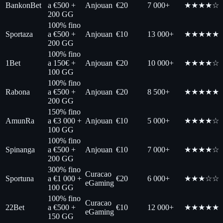
BankonBet
a €500 +
Anjouan
€20
7 000+
★★★★☆
200 GG
100% fino
Sportaza
a €500 +
Anjouan
€10
13 000+
★★★★★
200 GG
100% fino
1Bet
a 150€ +
Anjouan
€20
10 000+
★★★★☆
100 GG
100% fino
Rabona
a €500 +
Anjouan
€20
8 500+
★★★★★
200 GG
150% fino
AmunRa
a €3 000 +
Anjouan
€10
5 000+
★★★★☆
100 GG
100% fino
Spinanga
a €500 +
Anjouan
€10
7 000+
★★★★☆
200 GG
300% fino
Curacao
Sportuna
a €1 000 +
€20
6 000+
★★★☆☆
eGaming
100 GG
100% fino
Curacao
22Bet
a €500 +
€10
12 000+
★★★★★
eGaming
150 GG