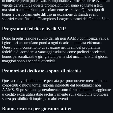
di ottenere premi più elevati. È importante verificare che le eventuali
vincite derivanti da queste promozioni non siano soggette a tetti
massimi o a condizioni particolarmente restrittive. Questo tipo di
bonus è particolarmente diffuso in occasione di grandi eventi
sportivi come finali di Champions League o tornei del Grande Slam.
Programmi fedeltà e livelli VIP
Dopo la registrazione su uno dei siti non AAMS con licenza valida,
i giocatori accumulano punti a ogni ricarica e puntata effettuata.
Questi punti consentono di avanzare nei livelli del programma
fedeltà e di accedere a vantaggi esclusivi come prelievi accelerati,
bonus personalizzati e giri gratuiti per le slot machine. Più si gioca,
maggiori sono i benefici ottenibili.
Promozioni dedicate a sport di nicchia
Questa categoria di bonus è pensata per promuovere mercati meno
conosciuti o nuovi tornei appena introdotti dal bookmaker non
AAMS. Si presentano generalmente sotto forma di quote maggiorate
o credito extra utilizzabile esclusivamente sulla disciplina promossa,
senza possibilità di impiego su altri eventi.
Bonus ricarica per giocatori attivi