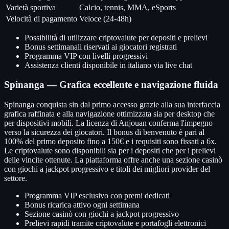
Varietà sportiva
Calcio, tennis, MMA, eSports
Velocità di pagamento
Veloce (24-48h)
Possibilità di utilizzare criptovalute per depositi e prelievi
Bonus settimanali riservati ai giocatori registrati
Programma VIP con livelli progressivi
Assistenza clienti disponibile in italiano via live chat
Spinanga — Grafica eccellente e navigazione fluida
Spinanga conquista sin dal primo accesso grazie alla sua interfaccia
grafica raffinata e alla navigazione ottimizzata sia per desktop che
per dispositivi mobili. La licenza di Anjouan conferma l'impegno
verso la sicurezza dei giocatori. Il bonus di benvenuto è pari al
100% del primo deposito fino a 150€ e i requisiti sono fissati a 6x.
Le criptovalute sono disponibili sia per i depositi che per i prelievi
delle vincite ottenute. La piattaforma offre anche una sezione casinò
con giochi a jackpot progressivo e titoli dei migliori provider del
settore.
Programma VIP esclusivo con premi dedicati
Bonus ricarica attivo ogni settimana
Sezione casinò con giochi a jackpot progressivo
Prelievi rapidi tramite criptovalute e portafogli elettronici