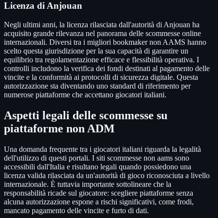
Licenza di Anjouan
Negli ultimi anni, la licenza rilasciata dall'autorità di Anjouan ha
acquisito grande rilevanza nel panorama delle scommesse online
internazionali. Diversi tra i migliori bookmaker non AAMS hanno
scelto questa giurisdizione per la sua capacità di garantire un
equilibrio tra regolamentazione efficace e flessibilità operativa. I
controlli includono la verifica dei fondi destinati al pagamento delle
vincite e la conformità ai protocolli di sicurezza digitale. Questa
autorizzazione sta diventando uno standard di riferimento per
numerose piattaforme che accettano giocatori italiani.
Aspetti legali delle scommesse su
piattaforme non ADM
Una domanda frequente tra i giocatori italiani riguarda la legalità
dell'utilizzo di questi portali. I siti scommesse non aams sono
accessibili dall'Italia e risultano legali quando possiedono una
licenza valida rilasciata da un'autorità di gioco riconosciuta a livello
internazionale. È tuttavia importante sottolineare che la
responsabilità ricade sul giocatore: scegliere piattaforme senza
alcuna autorizzazione espone a rischi significativi, come frodi,
mancato pagamento delle vincite e furto di dati.