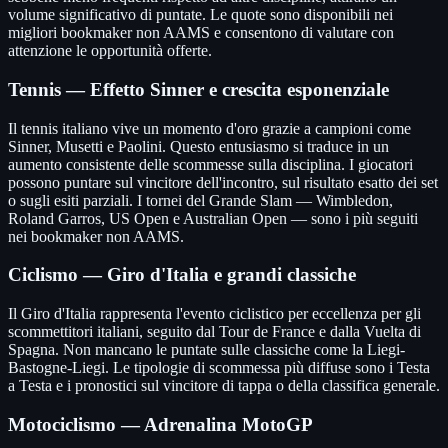
volume significativo di puntate. Le quote sono disponibili nei
migliori bookmaker non AAMS e consentono di valutare con
attenzione le opportunità offerte.
Tennis — Effetto Sinner e crescita esponenziale
Il tennis italiano vive un momento d'oro grazie a campioni come
Sinner, Musetti e Paolini. Questo entusiasmo si traduce in un
aumento consistente delle scommesse sulla disciplina. I giocatori
possono puntare sul vincitore dell'incontro, sul risultato esatto dei set
o sugli esiti parziali. I tornei del Grande Slam — Wimbledon,
Roland Garros, US Open e Australian Open — sono i più seguiti
nei bookmaker non AAMS.
Ciclismo — Giro d'Italia e grandi classiche
Il Giro d'Italia rappresenta l'evento ciclistico per eccellenza per gli
scommettitori italiani, seguito dal Tour de France e dalla Vuelta di
Spagna. Non mancano le puntate sulle classiche come la Liegi-
Bastogne-Liegi. Le tipologie di scommessa più diffuse sono i Testa
a Testa e i pronostici sul vincitore di tappa o della classifica generale.
Motociclismo — Adrenalina MotoGP