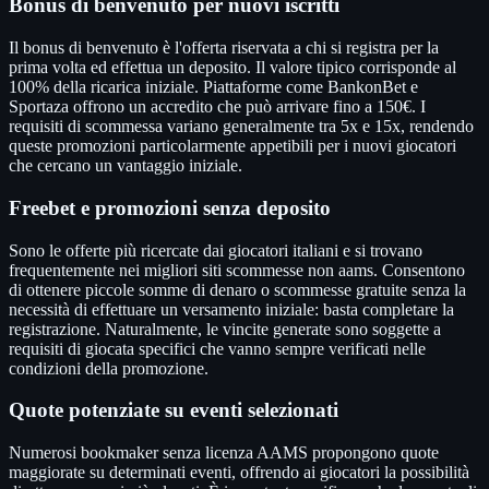
Bonus di benvenuto per nuovi iscritti
Il bonus di benvenuto è l'offerta riservata a chi si registra per la
prima volta ed effettua un deposito. Il valore tipico corrisponde al
100% della ricarica iniziale. Piattaforme come BankonBet e
Sportaza offrono un accredito che può arrivare fino a 150€. I
requisiti di scommessa variano generalmente tra 5x e 15x, rendendo
queste promozioni particolarmente appetibili per i nuovi giocatori
che cercano un vantaggio iniziale.
Freebet e promozioni senza deposito
Sono le offerte più ricercate dai giocatori italiani e si trovano
frequentemente nei migliori siti scommesse non aams. Consentono
di ottenere piccole somme di denaro o scommesse gratuite senza la
necessità di effettuare un versamento iniziale: basta completare la
registrazione. Naturalmente, le vincite generate sono soggette a
requisiti di giocata specifici che vanno sempre verificati nelle
condizioni della promozione.
Quote potenziate su eventi selezionati
Numerosi bookmaker senza licenza AAMS propongono quote
maggiorate su determinati eventi, offrendo ai giocatori la possibilità