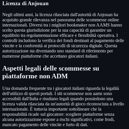
Licenza di Anjouan
Negli ultimi anni, la licenza rilasciata dall'autorità di Anjouan ha
acquisito grande rilevanza nel panorama delle scommesse online
internazionali. Diversi tra i migliori bookmaker non AAMS hanno
scelto questa giurisdizione per la sua capacità di garantire un
equilibrio tra regolamentazione efficace e flessibilità operativa. I
controlli includono la verifica dei fondi destinati al pagamento delle
vincite e la conformità ai protocolli di sicurezza digitale. Questa
autorizzazione sta diventando uno standard di riferimento per
numerose piattaforme che accettano giocatori italiani.
Aspetti legali delle scommesse su
piattaforme non ADM
Una domanda frequente tra i giocatori italiani riguarda la legalità
dell'utilizzo di questi portali. I siti scommesse non aams sono
accessibili dall'Italia e risultano legali quando possiedono una
licenza valida rilasciata da un'autorità di gioco riconosciuta a livello
internazionale. È tuttavia importante sottolineare che la
responsabilità ricade sul giocatore: scegliere piattaforme senza
alcuna autorizzazione espone a rischi significativi, come frodi,
mancato pagamento delle vincite e furto di dati.