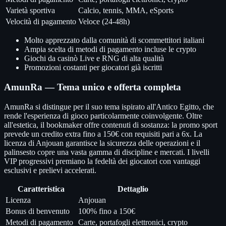
Varietà sportiva
Calcio, tennis, MMA, eSports
Velocità di pagamento
Veloce (24-48h)
Molto apprezzato dalla comunità di scommettitori italiani
Ampia scelta di metodi di pagamento incluse le crypto
Giochi da casinò Live e RNG di alta qualità
Promozioni costanti per giocatori già iscritti
AmunRa — Tema unico e offerta completa
AmunRa si distingue per il suo tema ispirato all'Antico Egitto, che
rende l'esperienza di gioco particolarmente coinvolgente. Oltre
all'estetica, il bookmaker offre contenuti di sostanza: la promo sport
prevede un credito extra fino a 150€ con requisiti pari a 6x. La
licenza di Anjouan garantisce la sicurezza delle operazioni e il
palinsesto copre una vasta gamma di discipline e mercati. I livelli
VIP progressivi premiano la fedeltà dei giocatori con vantaggi
esclusivi e prelievi accelerati.
Caratteristica
Dettaglio
Licenza
Anjouan
Bonus di benvenuto
100% fino a 150€
Metodi di pagamento
Carte, portafogli elettronici, crypto