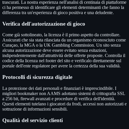
trascurati. La nostra esperienza nell'analisi di centinaia di piattaforme
ci ha permesso di identificare gli elementi determinanti che fanno la
differenza tra un'esperienza di gioco positiva e una deludente.
Verifica dell'autorizzazione di gioco
Come già sottolineato, la licenza è il primo aspetto da controllare.
Assicurati che sia stata rilasciata da un organismo riconosciuto come
Curaçao, la MGA o la UK Gambling Commission. Un sito senza
alcuna autorizzazione deve essere evitato senza esitazioni,
indipendentemente dall'attrattività delle offerte proposte. Controlla il
codice della licenza nel footer del sito e verificalo direttamente sul
portale dell'ente regolatore per avere la certezza della sua validità.
Protocolli di sicurezza digitale
La protezione dei dati personali e finanziari è imprescindibile. I
migliori bookmaker non AAMS adottano sistemi di crittografia SSL
a 256 bit, firewall avanzati e procedure di verifica dell'identità.
Questi elementi tutelano i giocatori da frodi, accessi non autorizzati e
sottrazione di informazioni sensibili.
Qualità del servizio clienti