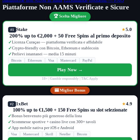
piattaforme non ADM in Italia
12
Domande frequenti — FAQ
Piattaforme Non AAMS Verificate e Sicure
🏆 Scelta Migliore
Stake
5.0
★
#1
200% up to €2,000 + 50 Free Spins al primo deposito
Licenza Curaçao — piattaforma verificata e affidabile
✓
Crypto-friendly con Bitcoin, Ethereum e stablecoin
✓
Prelievi istantanei — media 15 minuti
✓
Bitcoin
Ethereum
Visa
Mastercard
PayPal
Play Now →
18+ | Gamble responsibly | T&C Apply
🎰 Miglior Bonus
1xBet
4.9
★
#2
100% up to €1,500 + 150 Free Spins su slot selezionate
Bonus benvenuto più generoso della lista
✓
Scommesse sportive + casino live con 300+ tavoli
✓
App mobile nativa per iOS e Android
✓
Visa
Mastercard
Skrill
Neteller
Bitcoin