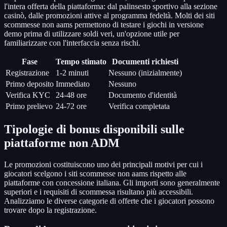
l'intera offerta della piattaforma: dal palinsesto sportivo alla sezione
casinò, dalle promozioni attive al programma fedeltà. Molti dei siti
scommesse non aams permettono di testare i giochi in versione
demo prima di utilizzare soldi veri, un'opzione utile per
familiarizzare con l'interfaccia senza rischi.
Fase
Tempo stimato
Documenti richiesti
Registrazione
1-2 minuti
Nessuno (inizialmente)
Primo deposito
Immediato
Nessuno
Verifica KYC
24-48 ore
Documento d'identità
Primo prelievo
24-72 ore
Verifica completata
Tipologie di bonus disponibili sulle
piattaforme non ADM
Le promozioni costituiscono uno dei principali motivi per cui i
giocatori scelgono i siti scommesse non aams rispetto alle
piattaforme con concessione italiana. Gli importi sono generalmente
superiori e i requisiti di scommessa risultano più accessibili.
Analizziamo le diverse categorie di offerte che i giocatori possono
trovare dopo la registrazione.