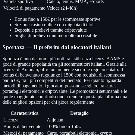
Varietà sportiva
Calcio, tennis, MMA, eSports
Velocità di pagamento
Veloce (24-48h)
Bonus fino a 150€ per le scommesse sportive
Sezione casinò online con migliaia di titoli
Depositi e prelievi tramite criptovalute
Soglia di prelievo minimo molto accessibile
Sportaza — Il preferito dai giocatori italiani
Sportaza è uno dei nomi più noti tra i siti senza licenza AAMS e
gode di grande popolarità tra gli scommettitori italiani. Grazie alla
licenza di Anjouan, offre un ambiente sicuro e regolamentato. Il
bonus di benvenuto raggiunge i 150€ con requisiti di scommessa
pari a 6x, tra i più competitivi del mercato. Per quanto riguarda i
metodi di pagamento, i giocatori possono scegliere tra carte,
portafogli elettronici e criptovalute. Le promozioni settimanali e le
quote maggiorate contribuiscono a rendere questa piattaforma una
delle migliori opzioni per chi gioca regolarmente.
Caratteristica
Dettaglio
Licenza
Anjouan
Bonus di benvenuto
100% fino a 150€
Metodi di pagamento
Carte, portafogli elettronici, crypto