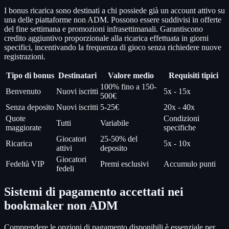
I bonus ricarica sono destinati a chi possiede già un account attivo su
una delle piattaforme non ADM. Possono essere suddivisi in offerte
del fine settimana e promozioni infrasettimanali. Garantiscono
credito aggiuntivo proporzionale alla ricarica effettuata in giorni
specifici, incentivando la frequenza di gioco senza richiedere nuove
registrazioni.
Tipo di bonus
Destinatari
Valore medio
Requisiti tipici
100% fino a 150-
Benvenuto
Nuovi iscritti
5x - 15x
500€
Senza deposito
Nuovi iscritti
5-25€
20x - 40x
Quote
Condizioni
Tutti
Variabile
maggiorate
specifiche
Giocatori
25-50% del
Ricarica
5x - 10x
attivi
deposito
Giocatori
Fedeltà VIP
Premi esclusivi
Accumulo punti
fedeli
Sistemi di pagamento accettati nei
bookmaker non ADM
Comprendere le opzioni di pagamento disponibili è essenziale per