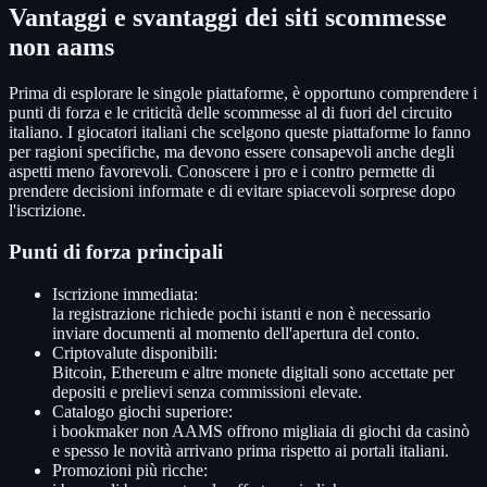
Vantaggi e svantaggi dei siti scommesse
non aams
Prima di esplorare le singole piattaforme, è opportuno comprendere i
punti di forza e le criticità delle scommesse al di fuori del circuito
italiano. I giocatori italiani che scelgono queste piattaforme lo fanno
per ragioni specifiche, ma devono essere consapevoli anche degli
aspetti meno favorevoli. Conoscere i pro e i contro permette di
prendere decisioni informate e di evitare spiacevoli sorprese dopo
l'iscrizione.
Punti di forza principali
Iscrizione immediata:
la registrazione richiede pochi istanti e non è necessario
inviare documenti al momento dell'apertura del conto.
Criptovalute disponibili:
Bitcoin, Ethereum e altre monete digitali sono accettate per
depositi e prelievi senza commissioni elevate.
Catalogo giochi superiore:
i bookmaker non AAMS offrono migliaia di giochi da casinò
e spesso le novità arrivano prima rispetto ai portali italiani.
Promozioni più ricche: