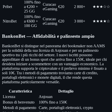
100% fino
Curacao
Pribet
a €200 +
€20
2 800+
★★★☆☆
eGaming
25 GG
100% fino
Curacao
NitroBet
a €600 +
€20
3 000+
★★★★☆
eGaming
100 GG
BankonBet — Affidabilità e palinsesto ampio
BankonBet si distingue nel panorama dei bookmaker non AAMS
per la solidità della sua licenza di Anjouan e per un palinsesto
sportivo tra i più ricchi del settore. I nuovi iscritti possono
approfittare di un bonus sport che arriva fino a 150€, ideale per chi
desidera iniziare a scommettere con un vantaggio economico. La
piattaforma supporta le criptovalute e il prelievo minimo è fissato a
soli 10€. Tra i metodi di pagamento troviamo carte di credito,
portafogli elettronici e monete digitali, il che rende questa
piattaforma particolarmente versatile.
Caratteristica
Dettaglio
Licenza
Anjouan
Bonus di benvenuto
100% fino a 150€
Metodi di pagamento
Carte, portafogli elettronici, crypto