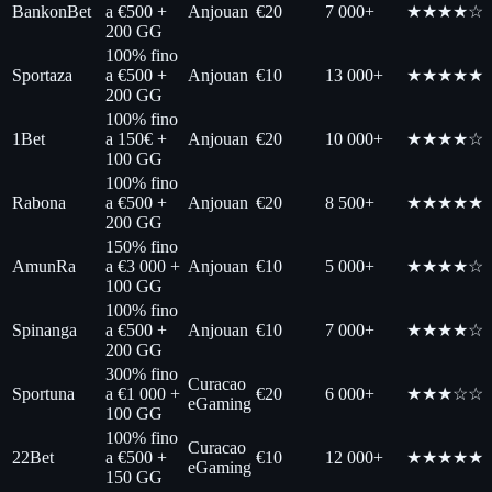
BankonBet
a €500 +
Anjouan
€20
7 000+
★★★★☆
200 GG
100% fino
Sportaza
a €500 +
Anjouan
€10
13 000+
★★★★★
200 GG
100% fino
1Bet
a 150€ +
Anjouan
€20
10 000+
★★★★☆
100 GG
100% fino
Rabona
a €500 +
Anjouan
€20
8 500+
★★★★★
200 GG
150% fino
AmunRa
a €3 000 +
Anjouan
€10
5 000+
★★★★☆
100 GG
100% fino
Spinanga
a €500 +
Anjouan
€10
7 000+
★★★★☆
200 GG
300% fino
Curacao
Sportuna
a €1 000 +
€20
6 000+
★★★☆☆
eGaming
100 GG
100% fino
Curacao
22Bet
a €500 +
€10
12 000+
★★★★★
eGaming
150 GG