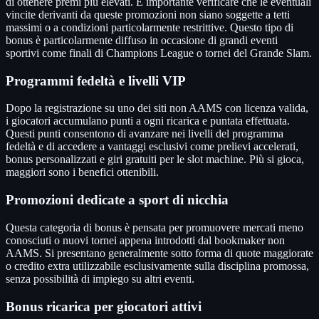
di ottenere premi più elevati. È importante verificare che le eventuali
vincite derivanti da queste promozioni non siano soggette a tetti
massimi o a condizioni particolarmente restrittive. Questo tipo di
bonus è particolarmente diffuso in occasione di grandi eventi
sportivi come finali di Champions League o tornei del Grande Slam.
Programmi fedeltà e livelli VIP
Dopo la registrazione su uno dei siti non AAMS con licenza valida,
i giocatori accumulano punti a ogni ricarica e puntata effettuata.
Questi punti consentono di avanzare nei livelli del programma
fedeltà e di accedere a vantaggi esclusivi come prelievi accelerati,
bonus personalizzati e giri gratuiti per le slot machine. Più si gioca,
maggiori sono i benefici ottenibili.
Promozioni dedicate a sport di nicchia
Questa categoria di bonus è pensata per promuovere mercati meno
conosciuti o nuovi tornei appena introdotti dal bookmaker non
AAMS. Si presentano generalmente sotto forma di quote maggiorate
o credito extra utilizzabile esclusivamente sulla disciplina promossa,
senza possibilità di impiego su altri eventi.
Bonus ricarica per giocatori attivi