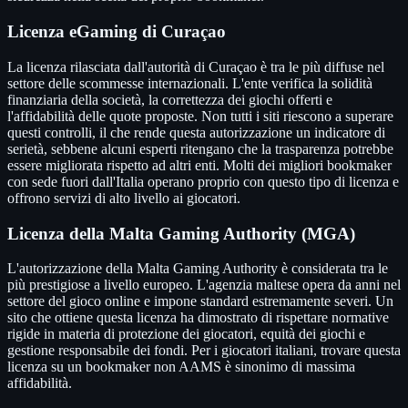
Licenza eGaming di Curaçao
La licenza rilasciata dall'autorità di Curaçao è tra le più diffuse nel
settore delle scommesse internazionali. L'ente verifica la solidità
finanziaria della società, la correttezza dei giochi offerti e
l'affidabilità delle quote proposte. Non tutti i siti riescono a superare
questi controlli, il che rende questa autorizzazione un indicatore di
serietà, sebbene alcuni esperti ritengano che la trasparenza potrebbe
essere migliorata rispetto ad altri enti. Molti dei migliori bookmaker
con sede fuori dall'Italia operano proprio con questo tipo di licenza e
offrono servizi di alto livello ai giocatori.
Licenza della Malta Gaming Authority (MGA)
L'autorizzazione della Malta Gaming Authority è considerata tra le
più prestigiose a livello europeo. L'agenzia maltese opera da anni nel
settore del gioco online e impone standard estremamente severi. Un
sito che ottiene questa licenza ha dimostrato di rispettare normative
rigide in materia di protezione dei giocatori, equità dei giochi e
gestione responsabile dei fondi. Per i giocatori italiani, trovare questa
licenza su un bookmaker non AAMS è sinonimo di massima
affidabilità.