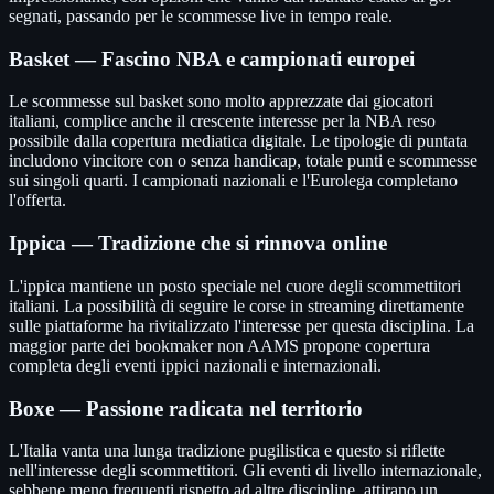
segnati, passando per le scommesse live in tempo reale.
Basket — Fascino NBA e campionati europei
Le scommesse sul basket sono molto apprezzate dai giocatori
italiani, complice anche il crescente interesse per la NBA reso
possibile dalla copertura mediatica digitale. Le tipologie di puntata
includono vincitore con o senza handicap, totale punti e scommesse
sui singoli quarti. I campionati nazionali e l'Eurolega completano
l'offerta.
Ippica — Tradizione che si rinnova online
L'ippica mantiene un posto speciale nel cuore degli scommettitori
italiani. La possibilità di seguire le corse in streaming direttamente
sulle piattaforme ha rivitalizzato l'interesse per questa disciplina. La
maggior parte dei bookmaker non AAMS propone copertura
completa degli eventi ippici nazionali e internazionali.
Boxe — Passione radicata nel territorio
L'Italia vanta una lunga tradizione pugilistica e questo si riflette
nell'interesse degli scommettitori. Gli eventi di livello internazionale,
sebbene meno frequenti rispetto ad altre discipline, attirano un