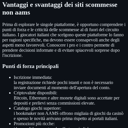
Vantaggi e svantaggi dei siti scommesse
non aams
Prima di esplorare le singole piattaforme, è opportuno comprendere i
punti di forza e le criticità delle scommesse al di fuori del circuito
italiano. I giocatori italiani che scelgono queste piattaforme lo fanno
per ragioni specifiche, ma devono essere consapevoli anche degli
aspetti meno favorevoli. Conoscere i pro e i contro permette di
prendere decisioni informate e di evitare spiacevoli sorprese dopo
l'iscrizione.
Punti di forza principali
Iscrizione immediata:
la registrazione richiede pochi istanti e non è necessario
inviare documenti al momento dell'apertura del conto.
Criptovalute disponibili:
Bitcoin, Ethereum e altre monete digitali sono accettate per
depositi e prelievi senza commissioni elevate.
Catalogo giochi superiore:
i bookmaker non AAMS offrono migliaia di giochi da casinò
e spesso le novità arrivano prima rispetto ai portali italiani.
Promozioni più ricche: