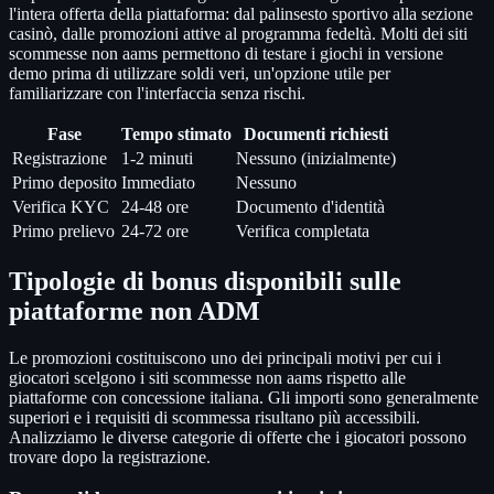
l'intera offerta della piattaforma: dal palinsesto sportivo alla sezione
casinò, dalle promozioni attive al programma fedeltà. Molti dei siti
scommesse non aams permettono di testare i giochi in versione
demo prima di utilizzare soldi veri, un'opzione utile per
familiarizzare con l'interfaccia senza rischi.
Fase
Tempo stimato
Documenti richiesti
Registrazione
1-2 minuti
Nessuno (inizialmente)
Primo deposito
Immediato
Nessuno
Verifica KYC
24-48 ore
Documento d'identità
Primo prelievo
24-72 ore
Verifica completata
Tipologie di bonus disponibili sulle
piattaforme non ADM
Le promozioni costituiscono uno dei principali motivi per cui i
giocatori scelgono i siti scommesse non aams rispetto alle
piattaforme con concessione italiana. Gli importi sono generalmente
superiori e i requisiti di scommessa risultano più accessibili.
Analizziamo le diverse categorie di offerte che i giocatori possono
trovare dopo la registrazione.