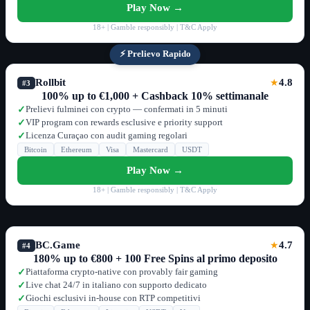
Play Now →
18+ | Gamble responsibly | T&C Apply
⚡ Prelievo Rapido
Rollbit
4.8
★
#3
100% up to €1,000 + Cashback 10% settimanale
Prelievi fulminei con crypto — confermati in 5 minuti
✓
VIP program con rewards esclusive e priority support
✓
Licenza Curaçao con audit gaming regolari
✓
Bitcoin
Ethereum
Visa
Mastercard
USDT
Play Now →
18+ | Gamble responsibly | T&C Apply
BC.Game
4.7
★
#4
180% up to €800 + 100 Free Spins al primo deposito
Piattaforma crypto-native con provably fair gaming
✓
Live chat 24/7 in italiano con supporto dedicato
✓
Giochi esclusivi in-house con RTP competitivi
✓