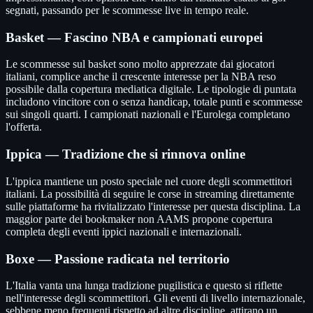
segnati, passando per le scommesse live in tempo reale.
Basket — Fascino NBA e campionati europei
Le scommesse sul basket sono molto apprezzate dai giocatori
italiani, complice anche il crescente interesse per la NBA reso
possibile dalla copertura mediatica digitale. Le tipologie di puntata
includono vincitore con o senza handicap, totale punti e scommesse
sui singoli quarti. I campionati nazionali e l'Eurolega completano
l'offerta.
Ippica — Tradizione che si rinnova online
L'ippica mantiene un posto speciale nel cuore degli scommettitori
italiani. La possibilità di seguire le corse in streaming direttamente
sulle piattaforme ha rivitalizzato l'interesse per questa disciplina. La
maggior parte dei bookmaker non AAMS propone copertura
completa degli eventi ippici nazionali e internazionali.
Boxe — Passione radicata nel territorio
L'Italia vanta una lunga tradizione pugilistica e questo si riflette
nell'interesse degli scommettitori. Gli eventi di livello internazionale,
sebbene meno frequenti rispetto ad altre discipline, attirano un