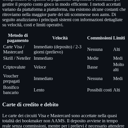
gestire il proprio conto gioco in modo efficiente. I metodi accettati
variano da piattaforma a piattaforma, ma esistono alcune costanti che
ritroviamo nella maggior parte dei siti scommesse non aams. Di
seguito analizziamo i principali sistemi con informazioni dettagliate
su velocità, costi e limiti operativi.
Metodo di
Velocità
Commissioni
Limiti
pagamento
Carte Visa /
Immediato (deposito) / 2-3
Nessuna
Alti
Mastercard
giorni (prelievo)
Skrill / Neteller
Immediato
Medie
Medi
Molto
Criptovalute
Veloce
Basse
alti
Voucher
Immediato
Nessuna
Medi
prepagati
Bonifico
Lento
Possibili costi
Alti
bancario
Carte di credito e debito
Le carte dei circuiti Visa e Mastercard sono accettate nella quasi
totalità dei bookmaker non AAMS. Il deposito avviene in tempo
reale senza commissioni, mentre per i prelievi è necessario attendere