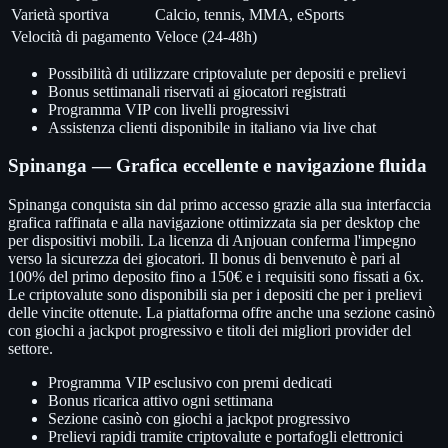
Varietà sportiva
Calcio, tennis, MMA, eSports
Velocità di pagamento
Veloce (24-48h)
Possibilità di utilizzare criptovalute per depositi e prelievi
Bonus settimanali riservati ai giocatori registrati
Programma VIP con livelli progressivi
Assistenza clienti disponibile in italiano via live chat
Spinanga — Grafica eccellente e navigazione fluida
Spinanga conquista sin dal primo accesso grazie alla sua interfaccia
grafica raffinata e alla navigazione ottimizzata sia per desktop che
per dispositivi mobili. La licenza di Anjouan conferma l'impegno
verso la sicurezza dei giocatori. Il bonus di benvenuto è pari al
100% del primo deposito fino a 150€ e i requisiti sono fissati a 6x.
Le criptovalute sono disponibili sia per i depositi che per i prelievi
delle vincite ottenute. La piattaforma offre anche una sezione casinò
con giochi a jackpot progressivo e titoli dei migliori provider del
settore.
Programma VIP esclusivo con premi dedicati
Bonus ricarica attivo ogni settimana
Sezione casinò con giochi a jackpot progressivo
Prelievi rapidi tramite criptovalute e portafogli elettronici