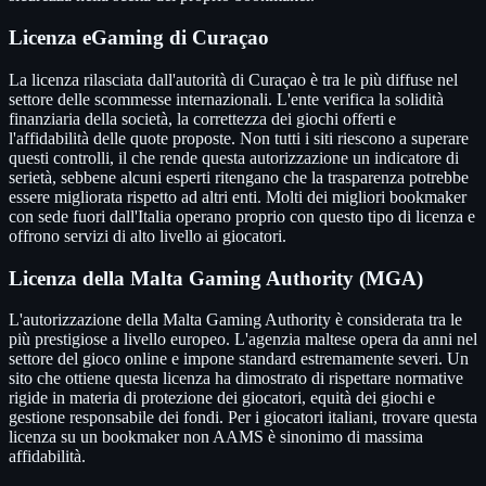
Licenza eGaming di Curaçao
La licenza rilasciata dall'autorità di Curaçao è tra le più diffuse nel
settore delle scommesse internazionali. L'ente verifica la solidità
finanziaria della società, la correttezza dei giochi offerti e
l'affidabilità delle quote proposte. Non tutti i siti riescono a superare
questi controlli, il che rende questa autorizzazione un indicatore di
serietà, sebbene alcuni esperti ritengano che la trasparenza potrebbe
essere migliorata rispetto ad altri enti. Molti dei migliori bookmaker
con sede fuori dall'Italia operano proprio con questo tipo di licenza e
offrono servizi di alto livello ai giocatori.
Licenza della Malta Gaming Authority (MGA)
L'autorizzazione della Malta Gaming Authority è considerata tra le
più prestigiose a livello europeo. L'agenzia maltese opera da anni nel
settore del gioco online e impone standard estremamente severi. Un
sito che ottiene questa licenza ha dimostrato di rispettare normative
rigide in materia di protezione dei giocatori, equità dei giochi e
gestione responsabile dei fondi. Per i giocatori italiani, trovare questa
licenza su un bookmaker non AAMS è sinonimo di massima
affidabilità.