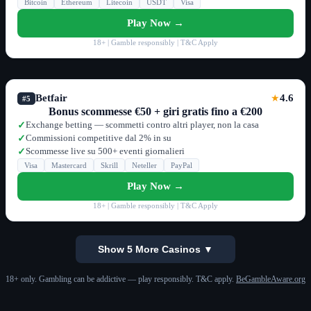
Bitcoin
Ethereum
Litecoin
USDT
Visa
Play Now →
18+ | Gamble responsibly | T&C Apply
Betfair
4.6
★
#5
Bonus scommesse €50 + giri gratis fino a €200
Exchange betting — scommetti contro altri player, non la casa
✓
Commissioni competitive dal 2% in su
✓
Scommesse live su 500+ eventi giornalieri
✓
Visa
Mastercard
Skrill
Neteller
PayPal
Play Now →
18+ | Gamble responsibly | T&C Apply
Show 5 More Casinos ▼
18+ only. Gambling can be addictive — play responsibly. T&C apply.
BeGambleAware.org