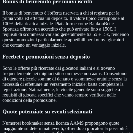
Bonus di benvenuto per nuovi iscritti
Il bonus di benvenuto è l'offerta riservata a chi si registra per la
prima volta ed effettua un deposito. Il valore tipico corrisponde al
100% della ricarica iniziale. Piattaforme come BankonBet e
Sportaza offrono un accredito che può arrivare fino a 150€. I
requisiti di scommessa variano generalmente tra 5x e 15x, rendendo
queste promozioni particolarmente appetibili per i nuovi giocatori
che cercano un vantaggio iniziale.
Freebet e promozioni senza deposito
Sono le offerte più ricercate dai giocatori italiani e si trovano
frequentemente nei migliori siti scommesse non aams. Consentono
di ottenere piccole somme di denaro o scommesse gratuite senza la
necessità di effettuare un versamento iniziale: basta completare la
registrazione. Naturalmente, le vincite generate sono soggette a
requisiti di giocata specifici che vanno sempre verificati nelle
condizioni della promozione.
Quote potenziate su eventi selezionati
Numerosi bookmaker senza licenza AAMS propongono quote
maggiorate su determinati eventi, offrendo ai giocatori la possibilità