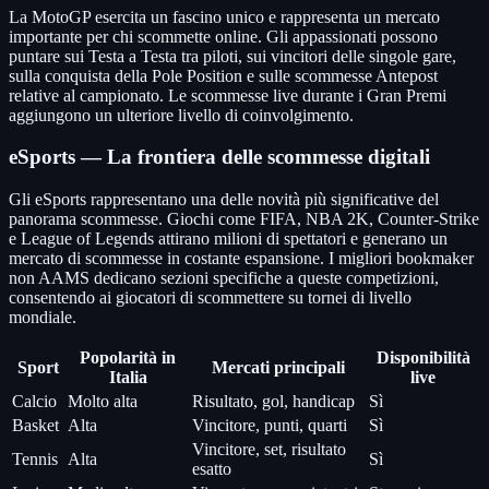
La MotoGP esercita un fascino unico e rappresenta un mercato
importante per chi scommette online. Gli appassionati possono
puntare sui Testa a Testa tra piloti, sui vincitori delle singole gare,
sulla conquista della Pole Position e sulle scommesse Antepost
relative al campionato. Le scommesse live durante i Gran Premi
aggiungono un ulteriore livello di coinvolgimento.
eSports — La frontiera delle scommesse digitali
Gli eSports rappresentano una delle novità più significative del
panorama scommesse. Giochi come FIFA, NBA 2K, Counter-Strike
e League of Legends attirano milioni di spettatori e generano un
mercato di scommesse in costante espansione. I migliori bookmaker
non AAMS dedicano sezioni specifiche a queste competizioni,
consentendo ai giocatori di scommettere su tornei di livello
mondiale.
Popolarità in
Disponibilità
Sport
Mercati principali
Italia
live
Calcio
Molto alta
Risultato, gol, handicap
Sì
Basket
Alta
Vincitore, punti, quarti
Sì
Vincitore, set, risultato
Tennis
Alta
Sì
esatto