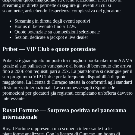
streaming in diretta permette di seguire gli eventi su cui si
scommette, arricchendo l'esperienza complessiva del giocatore.
Streaming in diretta degli eventi sportivi
Bonus di benvenuto fino a 122€
Quote potenziate su competizioni selezionate
Sezioni dedicate a jackpot e live dealer
Pribet — VIP Club e quote potenziate
Pribet si è guadagnato un posto tra i migliori bookmaker non AAMS
grazie al suo palinsesto variegato e al bonus di benvenuto che arriva
fino a 200€ con requisiti pari a 25x. La piattaforma si distingue per il
suo programma VIP Club e per la frequente disponibilità di quote
maggiorate. La licenza di Curaçao attesta la conformità agli standard
di sicurezza internazionali. Le scommesse sugli eSports e le
promozioni per giocatori già registrati completano un'offerta davvero
interessante.
Royal Fortune — Sorpresa positiva nel panorama
internazionale
Royal Fortune rappresenta una scoperta interessante tra le
piattaforme analizzate. Con la licenza di Curaçao, un bonus di