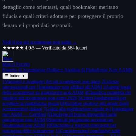
dettaglio come orientarsi, quali bookmaker meritano
fiducia e quali criteri adottare per proteggere il proprio
denaro e i propri dati personali.
Vedi il top siti scommesse non aams →
★★★★★
4.9/5 — Verificato da 564 lettori
Marco Ferretti
Esperto di Scommesse Online e Analista di Piattaforme Non AAMS
☰
Indice
▼
1
Vantaggi e svantaggi dei siti scommesse non aams
2
Licenze
internazionali per i bookmaker non affiliati all'ADM
3
Aspetti legali
delle scommesse su piattaforme non ADM
4
Classifica completa dei
migliori siti scommesse non aams 2026
5
Criteri fondamentali per
scegliere la piattaforma giusta
6
Discipline sportive più amate dagli
scommettitori italiani
7
Guida alla registrazione rapida sui bookmaker
non ADM — Certified
8
Tipologie di bonus disponibili sulle
piattaforme non ADM
9
Sistemi di pagamento accettati nei
bookmaker non ADM
10
Discipline e mercati emergenti nel
panorama delle scommesse
11
Considerazioni conclusive sulle