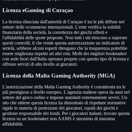
Licenza eGaming di Curaçao
La licenza rilasciata dall'autorità di Curaçao è tra le più diffuse nel
settore delle scommesse internazionali. L'ente verifica la solidità
finanziaria della società, la correttezza dei giochi offerti e
l'affidabilità delle quote proposte. Non tutti i siti riescono a superare
questi controlli, il che rende questa autorizzazione un indicatore di
serietà, sebbene alcuni esperti ritengano che la trasparenza potrebbe
essere migliorata rispetto ad altri enti. Molti dei migliori bookmaker
con sede fuori dall'Italia operano proprio con questo tipo di licenza e
offrono servizi di alto livello ai giocatori.
Licenza della Malta Gaming Authority (MGA)
L'autorizzazione della Malta Gaming Authority è considerata tra le
più prestigiose a livello europeo. L'agenzia maltese opera da anni nel
settore del gioco online e impone standard estremamente severi. Un
sito che ottiene questa licenza ha dimostrato di rispettare normative
rigide in materia di protezione dei giocatori, equità dei giochi e
gestione responsabile dei fondi. Per i giocatori italiani, trovare questa
licenza su un bookmaker non AAMS è sinonimo di massima
affidabilità.