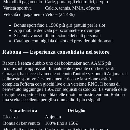
Metodi di pagamento
Carte, portafogli elettronici, crypto
Varietà sportiva
Calcio, tennis, MMA, eSports
Velocità di pagamento
Veloce (24-48h)
Bonus sport fino a 150€ più giri gratuiti per le slot
App mobile dedicata per scommettere ovunque
Sistemi avanzati di protezione dei dati personali
Catalogo con migliaia di slot dei provider più rinomati
Rabona — Esperienza consolidata nel settore
Rabona è senza dubbio uno dei bookmaker non AAMS più
riconosciuti e apprezzati. Inizialmente operante con licenza di
Curaçao, ha successivamente ottenuto l'autorizzazione di Anjouan. Il
palinsesto sportivo è estremamente ricco e la sezione casinò
completa l'offerta con giochi live e in versione RNG. Il bonus di
benvenuto raggiunge i 150€ con requisiti di solo 6x. La varietà delle
discipline coperte e la qualità delle quote proposte rendono Rabona
una scelta eccellente per gli scommettitori più esigenti.
Caratteristica
Dettaglio
Licenza
Anjouan
Bonus di benvenuto
100% fino a 150€
Metodi di pagamento
Carte, portafogli elettronici, crypto