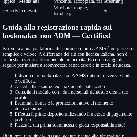
Ippica
Media-alta
Vincente, accoppiata, tris
Streaming
Vincitore, mappe,
eSports
In crescita
Sì
handicap
Guida alla registrazione rapida sui
bookmaker non ADM — Certified
Iscriversi a una piattaforma di scommesse non AAMS è un processo
semplice e veloce. A differenza dei siti con licenza italiana, non è
richiesta la verifica documentale immediata. Ecco i passaggi da
seguire per iniziare a scommettere senza errori e in totale sicurezza.
Individua un bookmaker non AAMS dotato di licenza valida
e verificata
Accedi alla sezione registrazione del sito scelto
Compila il modulo con i dati personali richiesti e crea il tuo
profilo
Esamina i bonus e le promozioni attive al momento
dell'iscrizione
Effettua il primo deposito utilizzando il metodo di pagamento
preferito
Piazza la tua prima scommessa e gioca responsabilmente!
Dopo aver completato la registrazione, è consigliabile esplorare