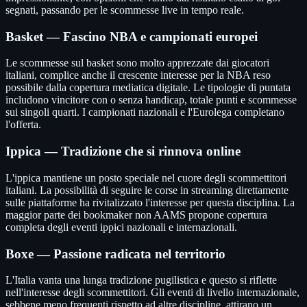
segnati, passando per le scommesse live in tempo reale.
Basket — Fascino NBA e campionati europei
Le scommesse sul basket sono molto apprezzate dai giocatori
italiani, complice anche il crescente interesse per la NBA reso
possibile dalla copertura mediatica digitale. Le tipologie di puntata
includono vincitore con o senza handicap, totale punti e scommesse
sui singoli quarti. I campionati nazionali e l'Eurolega completano
l'offerta.
Ippica — Tradizione che si rinnova online
L'ippica mantiene un posto speciale nel cuore degli scommettitori
italiani. La possibilità di seguire le corse in streaming direttamente
sulle piattaforme ha rivitalizzato l'interesse per questa disciplina. La
maggior parte dei bookmaker non AAMS propone copertura
completa degli eventi ippici nazionali e internazionali.
Boxe — Passione radicata nel territorio
L'Italia vanta una lunga tradizione pugilistica e questo si riflette
nell'interesse degli scommettitori. Gli eventi di livello internazionale,
sebbene meno frequenti rispetto ad altre discipline, attirano un