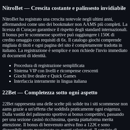
NitroBet — Crescita costante e palinsesto invidiabile
NitroBet ha registrato una crescita notevole negli ultimi anni,
affermandosi come uno dei bookmaker non AAMS più completi. La
licenza di Curaçao garantisce il rispetto degli standard internazionali.
Il bonus per le scommesse sportive può raggiungere i 150€ di
credito omaggio con requisiti di 6x. Il catalogo giochi comprende
migliaia di titoli e ogni pagina del sito è completamente tradotta in
italiano. La registrazione è semplice e non richiede l'invio immediato
di documenti di identità.
Procedura di registrazione semplificata
Sistema VIP con livelli e ricompense crescenti
Giochi live dealer e Quick Games
Interfaccia interamente in lingua italiana
22Bet — Completezza sotto ogni aspetto
22Bet rappresenta una delle scelte più solide tra i siti scommesse non
aams grazie a un'offerta che soddisfa praticamente ogni esigenza.
Dalla vastità del palinsesto sportivo ai bonus competitivi, passando
per una sezione casinò ricchissima, questa piattaforma merita
attenzione. Il bonus di benvenuto arriva fino a 122€ e sono
disponibili quote maggiorate su eventi selezionati. Il servizio di