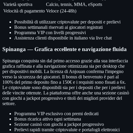
Varietà sportiva
Calcio, tennis, MMA, eSports
Velocità di pagamento
Veloce (24-48h)
Possibilità di utilizzare criptovalute per depositi e prelievi
Bonus settimanali riservati ai giocatori registrati
Programma VIP con livelli progressivi
Assistenza clienti disponibile in italiano via live chat
Spinanga — Grafica eccellente e navigazione fluida
Spinanga conquista sin dal primo accesso grazie alla sua interfaccia
grafica raffinata e alla navigazione ottimizzata sia per desktop che
per dispositivi mobili. La licenza di Anjouan conferma l'impegno
verso la sicurezza dei giocatori. Il bonus di benvenuto è pari al
100% del primo deposito fino a 150€ e i requisiti sono fissati a 6x.
Le criptovalute sono disponibili sia per i depositi che per i prelievi
delle vincite ottenute. La piattaforma offre anche una sezione casinò
con giochi a jackpot progressivo e titoli dei migliori provider del
settore.
Programma VIP esclusivo con premi dedicati
Bonus ricarica attivo ogni settimana
Sezione casinò con giochi a jackpot progressivo
Prelievi rapidi tramite criptovalute e portafogli elettronici