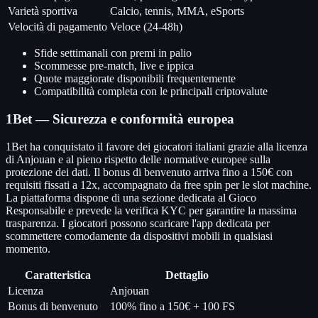
Varietà sportiva
Calcio, tennis, MMA, eSports
Velocità di pagamento
Veloce (24-48h)
Sfide settimanali con premi in palio
Scommesse pre-match, live e ippica
Quote maggiorate disponibili frequentemente
Compatibilità completa con le principali criptovalute
1Bet — Sicurezza e conformità europea
1Bet ha conquistato il favore dei giocatori italiani grazie alla licenza
di Anjouan e al pieno rispetto delle normative europee sulla
protezione dei dati. Il bonus di benvenuto arriva fino a 150€ con
requisiti fissati a 12x, accompagnato da free spin per le slot machine.
La piattaforma dispone di una sezione dedicata al Gioco
Responsabile e prevede la verifica KYC per garantire la massima
trasparenza. I giocatori possono scaricare l'app dedicata per
scommettere comodamente da dispositivi mobili in qualsiasi
momento.
Caratteristica
Dettaglio
Licenza
Anjouan
Bonus di benvenuto
100% fino a 150€ + 100 FS