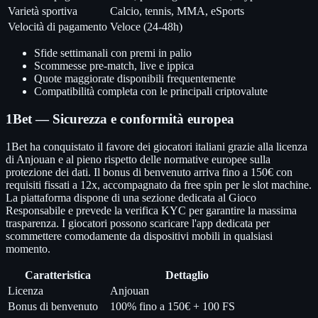
Varietà sportiva
Calcio, tennis, MMA, eSports
Velocità di pagamento
Veloce (24-48h)
Sfide settimanali con premi in palio
Scommesse pre-match, live e ippica
Quote maggiorate disponibili frequentemente
Compatibilità completa con le principali criptovalute
1Bet — Sicurezza e conformità europea
1Bet ha conquistato il favore dei giocatori italiani grazie alla licenza
di Anjouan e al pieno rispetto delle normative europee sulla
protezione dei dati. Il bonus di benvenuto arriva fino a 150€ con
requisiti fissati a 12x, accompagnato da free spin per le slot machine.
La piattaforma dispone di una sezione dedicata al Gioco
Responsabile e prevede la verifica KYC per garantire la massima
trasparenza. I giocatori possono scaricare l'app dedicata per
scommettere comodamente da dispositivi mobili in qualsiasi
momento.
Caratteristica
Dettaglio
Licenza
Anjouan
Bonus di benvenuto
100% fino a 150€ + 100 FS