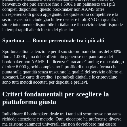
benvenuto che può arrivare fino a 500€ e un palinsesto tra i più
completi disponibili, questo bookmaker non AAMS offre
un'esperienza di gioco appagante. Le quote sono competitive e la
sezione casinò include giochi live dealer e titoli RNG di qualità. Il
sito è interamente disponibile in italiano e il servizio clienti risponde
in tempi rapidi alle richieste dei giocatori.
Sportuna — Bonus percentuale tra i più alti
Sportuna attira l'attenzione per il suo straordinario bonus del 300%
fino a 1.000€, una delle offerte più generose nel panorama dei
bookmaker non AAMS. La licenza Curacao eGaming e un catalogo
di oltre 6.000 giochi completano il profilo di una piattaforma che
punta sulla quantità senza trascurare la qualità del servizio offerto ai
giocatori. Le carte di credito, i portafogli digitali e le criptovalute
sono tutti metodi accettati per depositi e prelievi.
Criteri fondamentali per scegliere la
piattaforma giusta
Individuare il bookmaker ideale tra i tanti siti scommesse non aams
richiede attenzione e metodo. Ogni giocatore ha preferenze diverse,
ma esistono parametri universali che non dovrebbero mai essere