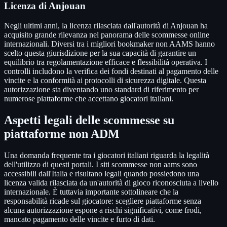
Licenza di Anjouan
Negli ultimi anni, la licenza rilasciata dall'autorità di Anjouan ha
acquisito grande rilevanza nel panorama delle scommesse online
internazionali. Diversi tra i migliori bookmaker non AAMS hanno
scelto questa giurisdizione per la sua capacità di garantire un
equilibrio tra regolamentazione efficace e flessibilità operativa. I
controlli includono la verifica dei fondi destinati al pagamento delle
vincite e la conformità ai protocolli di sicurezza digitale. Questa
autorizzazione sta diventando uno standard di riferimento per
numerose piattaforme che accettano giocatori italiani.
Aspetti legali delle scommesse su
piattaforme non ADM
Una domanda frequente tra i giocatori italiani riguarda la legalità
dell'utilizzo di questi portali. I siti scommesse non aams sono
accessibili dall'Italia e risultano legali quando possiedono una
licenza valida rilasciata da un'autorità di gioco riconosciuta a livello
internazionale. È tuttavia importante sottolineare che la
responsabilità ricade sul giocatore: scegliere piattaforme senza
alcuna autorizzazione espone a rischi significativi, come frodi,
mancato pagamento delle vincite e furto di dati.