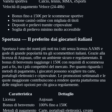
Varietà sportiva
Calcio, tennis, MMA, eSports
Velocità di pagamento
Veloce (24-48h)
Bonus fino a 150€ per le scommesse sportive
Sezione casinò online con migliaia di titoli
Depositi e prelievi tramite criptovalute
Soglia di prelievo minimo molto accessibile
Sportaza — Il preferito dai giocatori italiani
Sportaza è uno dei nomi più noti tra i siti senza licenza AAMS e
gode di grande popolarità tra gli scommettitori italiani. Grazie alla
licenza di Anjouan, offre un ambiente sicuro e regolamentato. Il
bonus di benvenuto raggiunge i 150€ con requisiti di scommessa
pari a 6x, tra i più competitivi del mercato. Per quanto riguarda i
metodi di pagamento, i giocatori possono scegliere tra carte,
portafogli elettronici e criptovalute. Le promozioni settimanali e le
quote maggiorate contribuiscono a rendere questa piattaforma una
delle migliori opzioni per chi gioca regolarmente.
Caratteristica
Dettaglio
Licenza
Anjouan
Bonus di benvenuto
100% fino a 150€
Metodi di pagamento
Carte, portafogli elettronici, crypto