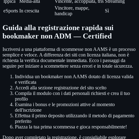
Ippica
Media-alta
Vincente, accoppiata, tris
Streaming
Vincitore, mappe,
eSports
In crescita
Sì
handicap
Guida alla registrazione rapida sui
bookmaker non ADM — Certified
Iscriversi a una piattaforma di scommesse non AAMS è un processo
semplice e veloce. A differenza dei siti con licenza italiana, non è
richiesta la verifica documentale immediata. Ecco i passaggi da
seguire per iniziare a scommettere senza errori e in totale sicurezza.
Individua un bookmaker non AAMS dotato di licenza valida
e verificata
Accedi alla sezione registrazione del sito scelto
Compila il modulo con i dati personali richiesti e crea il tuo
profilo
Esamina i bonus e le promozioni attive al momento
dell'iscrizione
Effettua il primo deposito utilizzando il metodo di pagamento
preferito
Piazza la tua prima scommessa e gioca responsabilmente!
Dopo aver completato la registrazione, è consigliabile esplorare