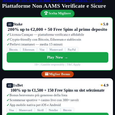
piattaforme non ADM in Italia
12
Domande frequenti — FAQ
Piattaforme Non AAMS Verificate e Sicure
🏆 Scelta Migliore
Stake
5.0
★
#1
200% up to €2,000 + 50 Free Spins al primo deposito
Licenza Curaçao — piattaforma verificata e affidabile
✓
Crypto-friendly con Bitcoin, Ethereum e stablecoin
✓
Prelievi istantanei — media 15 minuti
✓
Bitcoin
Ethereum
Visa
Mastercard
PayPal
Play Now →
18+ | Gamble responsibly | T&C Apply
🎰 Miglior Bonus
1xBet
4.9
★
#2
100% up to €1,500 + 150 Free Spins su slot selezionate
Bonus benvenuto più generoso della lista
✓
Scommesse sportive + casino live con 300+ tavoli
✓
App mobile nativa per iOS e Android
✓
Visa
Mastercard
Skrill
Neteller
Bitcoin