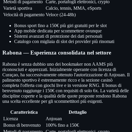
Metodi di pagamento
Carte, portafogli elettronici, crypto
Varietà sportiva
Calcio, tennis, MMA, eSports
Velocità di pagamento
Veloce (24-48h)
Bonus sport fino a 150€ più giri gratuiti per le slot
App mobile dedicata per scommettere ovunque
Sistemi avanzati di protezione dei dati personali
Catalogo con migliaia di slot dei provider più rinomati
Rabona — Esperienza consolidata nel settore
Rabona è senza dubbio uno dei bookmaker non AAMS più
riconosciuti e apprezzati. Inizialmente operante con licenza di
Curaçao, ha successivamente ottenuto l'autorizzazione di Anjouan. Il
palinsesto sportivo è estremamente ricco e la sezione casinò
completa l'offerta con giochi live e in versione RNG. Il bonus di
benvenuto raggiunge i 150€ con requisiti di solo 6x. La varietà delle
discipline coperte e la qualità delle quote proposte rendono Rabona
una scelta eccellente per gli scommettitori più esigenti.
Caratteristica
Dettaglio
Licenza
Anjouan
Bonus di benvenuto
100% fino a 150€
Metodi di pagamento
Carte, portafogli elettronici, crypto