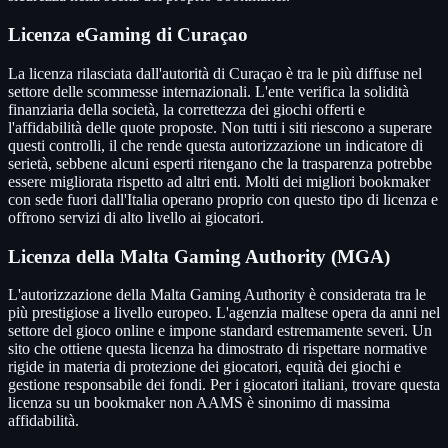
Licenza eGaming di Curaçao
La licenza rilasciata dall'autorità di Curaçao è tra le più diffuse nel
settore delle scommesse internazionali. L'ente verifica la solidità
finanziaria della società, la correttezza dei giochi offerti e
l'affidabilità delle quote proposte. Non tutti i siti riescono a superare
questi controlli, il che rende questa autorizzazione un indicatore di
serietà, sebbene alcuni esperti ritengano che la trasparenza potrebbe
essere migliorata rispetto ad altri enti. Molti dei migliori bookmaker
con sede fuori dall'Italia operano proprio con questo tipo di licenza e
offrono servizi di alto livello ai giocatori.
Licenza della Malta Gaming Authority (MGA)
L'autorizzazione della Malta Gaming Authority è considerata tra le
più prestigiose a livello europeo. L'agenzia maltese opera da anni nel
settore del gioco online e impone standard estremamente severi. Un
sito che ottiene questa licenza ha dimostrato di rispettare normative
rigide in materia di protezione dei giocatori, equità dei giochi e
gestione responsabile dei fondi. Per i giocatori italiani, trovare questa
licenza su un bookmaker non AAMS è sinonimo di massima
affidabilità.