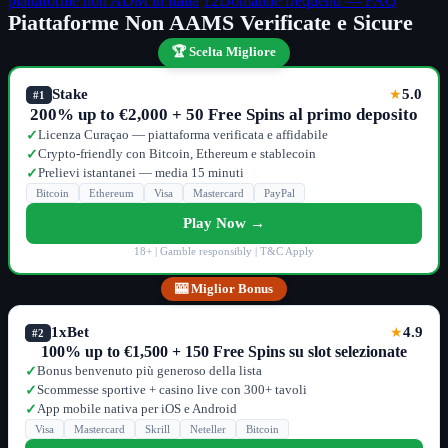
piattaforme non ADM in Italia
12
Domande frequenti — FAQ
Piattaforme Non AAMS Verificate e Sicure
🏆 Scelta Migliore
Stake
5.0
★
#1
200% up to €2,000 + 50 Free Spins al primo deposito
Licenza Curaçao — piattaforma verificata e affidabile
✓
Crypto-friendly con Bitcoin, Ethereum e stablecoin
✓
Prelievi istantanei — media 15 minuti
✓
Bitcoin
Ethereum
Visa
Mastercard
PayPal
Play Now →
18+ | Gamble responsibly | T&C Apply
🎰 Miglior Bonus
1xBet
4.9
★
#2
100% up to €1,500 + 150 Free Spins su slot selezionate
Bonus benvenuto più generoso della lista
✓
Scommesse sportive + casino live con 300+ tavoli
✓
App mobile nativa per iOS e Android
✓
Visa
Mastercard
Skrill
Neteller
Bitcoin