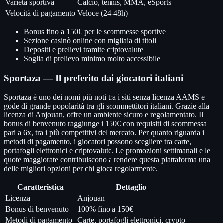
Varietà sportiva
Calcio, tennis, MMA, eSports
Velocità di pagamento
Veloce (24-48h)
Bonus fino a 150€ per le scommesse sportive
Sezione casinò online con migliaia di titoli
Depositi e prelievi tramite criptovalute
Soglia di prelievo minimo molto accessibile
Sportaza — Il preferito dai giocatori italiani
Sportaza è uno dei nomi più noti tra i siti senza licenza AAMS e
gode di grande popolarità tra gli scommettitori italiani. Grazie alla
licenza di Anjouan, offre un ambiente sicuro e regolamentato. Il
bonus di benvenuto raggiunge i 150€ con requisiti di scommessa
pari a 6x, tra i più competitivi del mercato. Per quanto riguarda i
metodi di pagamento, i giocatori possono scegliere tra carte,
portafogli elettronici e criptovalute. Le promozioni settimanali e le
quote maggiorate contribuiscono a rendere questa piattaforma una
delle migliori opzioni per chi gioca regolarmente.
Caratteristica
Dettaglio
Licenza
Anjouan
Bonus di benvenuto
100% fino a 150€
Metodi di pagamento
Carte, portafogli elettronici, crypto