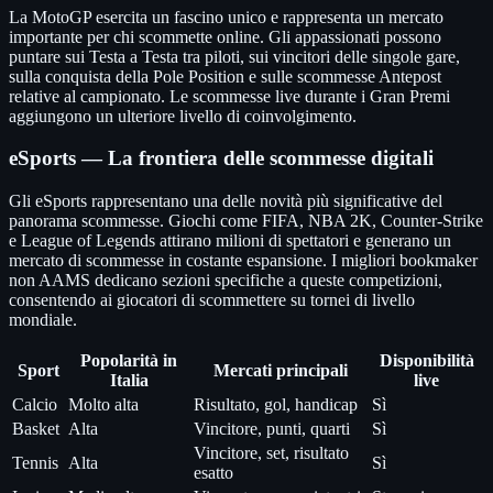
La MotoGP esercita un fascino unico e rappresenta un mercato
importante per chi scommette online. Gli appassionati possono
puntare sui Testa a Testa tra piloti, sui vincitori delle singole gare,
sulla conquista della Pole Position e sulle scommesse Antepost
relative al campionato. Le scommesse live durante i Gran Premi
aggiungono un ulteriore livello di coinvolgimento.
eSports — La frontiera delle scommesse digitali
Gli eSports rappresentano una delle novità più significative del
panorama scommesse. Giochi come FIFA, NBA 2K, Counter-Strike
e League of Legends attirano milioni di spettatori e generano un
mercato di scommesse in costante espansione. I migliori bookmaker
non AAMS dedicano sezioni specifiche a queste competizioni,
consentendo ai giocatori di scommettere su tornei di livello
mondiale.
Popolarità in
Disponibilità
Sport
Mercati principali
Italia
live
Calcio
Molto alta
Risultato, gol, handicap
Sì
Basket
Alta
Vincitore, punti, quarti
Sì
Vincitore, set, risultato
Tennis
Alta
Sì
esatto