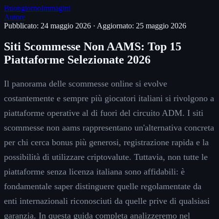
Buongiorno
Immagini
Autore
Pubblicato: 24 maggio 2026
·
Aggiornato: 25 maggio 2026
Siti Scommesse Non AAMS: Top 15
Piattaforme Selezionate 2026
Il panorama delle scommesse online si evolve
costantemente e sempre più giocatori italiani si rivolgono a
piattaforme operative al di fuori del circuito ADM. I siti
scommesse non aams rappresentano un'alternativa concreta
per chi cerca bonus più generosi, registrazione rapida e la
possibilità di utilizzare criptovalute. Tuttavia, non tutte le
piattaforme senza licenza italiana sono affidabili: è
fondamentale saper distinguere quelle regolamentate da
enti internazionali riconosciuti da quelle prive di qualsiasi
garanzia. In questa guida completa analizzeremo nel