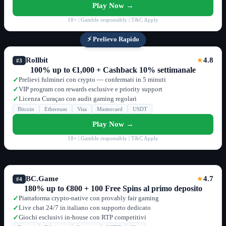
Play Now →
18+ | Gamble responsibly | T&C Apply
⚡ Prelievo Rapido
Rollbit
4.8
★
#3
100% up to €1,000 + Cashback 10% settimanale
Prelievi fulminei con crypto — confermati in 5 minuti
✓
VIP program con rewards esclusive e priority support
✓
Licenza Curaçao con audit gaming regolari
✓
Bitcoin
Ethereum
Visa
Mastercard
USDT
Play Now →
18+ | Gamble responsibly | T&C Apply
BC.Game
4.7
★
#4
180% up to €800 + 100 Free Spins al primo deposito
Piattaforma crypto-native con provably fair gaming
✓
Live chat 24/7 in italiano con supporto dedicato
✓
Giochi esclusivi in-house con RTP competitivi
✓