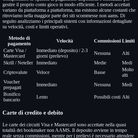
gestire il proprio conto gioco in modo efficiente. I metodi accettati
variano da piattaforma a piattaforma, ma esistono alcune costanti che
ritroviamo nella maggior parte dei siti scommesse non aams. Di
seguito analizziamo i principali sistemi con informazioni dettagliate
su velocità, costi e limiti operativi.
Metodo di
Velocità
Commissioni
Limiti
pagamento
Carte Visa /
Immediato (deposito) / 2-3
Nessuna
Alti
Mastercard
giorni (prelievo)
Skrill / Neteller
Immediato
Medie
Medi
Molto
Criptovalute
Veloce
Basse
alti
Voucher
Immediato
Nessuna
Medi
prepagati
Bonifico
Lento
Possibili costi
Alti
bancario
Carte di credito e debito
Le carte dei circuiti Visa e Mastercard sono accettate nella quasi
totalità dei bookmaker non AAMS. Il deposito avviene in tempo
reale senza commissioni, mentre per i prelievi è necessario attendere