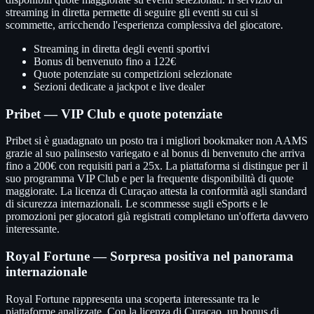
streaming in diretta permette di seguire gli eventi su cui si
scommette, arricchendo l'esperienza complessiva del giocatore.
Streaming in diretta degli eventi sportivi
Bonus di benvenuto fino a 122€
Quote potenziate su competizioni selezionate
Sezioni dedicate a jackpot e live dealer
Pribet — VIP Club e quote potenziate
Pribet si è guadagnato un posto tra i migliori bookmaker non AAMS
grazie al suo palinsesto variegato e al bonus di benvenuto che arriva
fino a 200€ con requisiti pari a 25x. La piattaforma si distingue per il
suo programma VIP Club e per la frequente disponibilità di quote
maggiorate. La licenza di Curaçao attesta la conformità agli standard
di sicurezza internazionali. Le scommesse sugli eSports e le
promozioni per giocatori già registrati completano un'offerta davvero
interessante.
Royal Fortune — Sorpresa positiva nel panorama
internazionale
Royal Fortune rappresenta una scoperta interessante tra le
piattaforme analizzate. Con la licenza di Curaçao, un bonus di