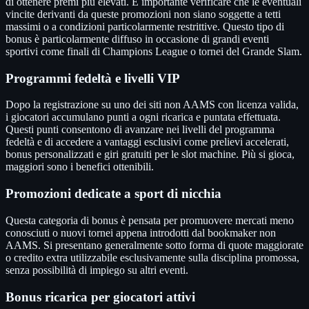
di ottenere premi più elevati. È importante verificare che le eventuali
vincite derivanti da queste promozioni non siano soggette a tetti
massimi o a condizioni particolarmente restrittive. Questo tipo di
bonus è particolarmente diffuso in occasione di grandi eventi
sportivi come finali di Champions League o tornei del Grande Slam.
Programmi fedeltà e livelli VIP
Dopo la registrazione su uno dei siti non AAMS con licenza valida,
i giocatori accumulano punti a ogni ricarica e puntata effettuata.
Questi punti consentono di avanzare nei livelli del programma
fedeltà e di accedere a vantaggi esclusivi come prelievi accelerati,
bonus personalizzati e giri gratuiti per le slot machine. Più si gioca,
maggiori sono i benefici ottenibili.
Promozioni dedicate a sport di nicchia
Questa categoria di bonus è pensata per promuovere mercati meno
conosciuti o nuovi tornei appena introdotti dal bookmaker non
AAMS. Si presentano generalmente sotto forma di quote maggiorate
o credito extra utilizzabile esclusivamente sulla disciplina promossa,
senza possibilità di impiego su altri eventi.
Bonus ricarica per giocatori attivi