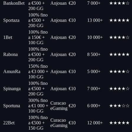
BankonBet
a €500 +
Anjouan
€20
7 000+
★★★★☆
200 GG
100% fino
Sportaza
a €500 +
Anjouan
€10
13 000+
★★★★★
200 GG
100% fino
1Bet
a 150€ +
Anjouan
€20
10 000+
★★★★☆
100 GG
100% fino
Rabona
a €500 +
Anjouan
€20
8 500+
★★★★★
200 GG
150% fino
AmunRa
a €3 000 +
Anjouan
€10
5 000+
★★★★☆
100 GG
100% fino
Spinanga
a €500 +
Anjouan
€10
7 000+
★★★★☆
200 GG
300% fino
Curacao
Sportuna
a €1 000 +
€20
6 000+
★★★☆☆
eGaming
100 GG
100% fino
Curacao
22Bet
a €500 +
€10
12 000+
★★★★★
eGaming
150 GG