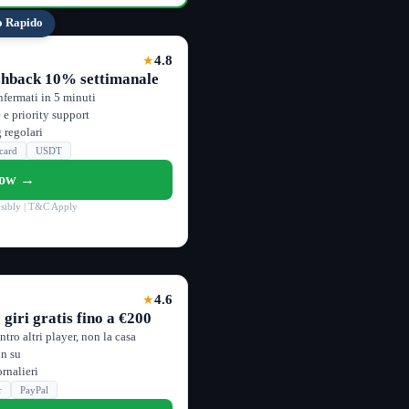
o Rapido
4.8
★
shback 10% settimanale
nfermati in 5 minuti
e priority support
 regolari
card
USDT
Now →
sibly | T&C Apply
4.6
★
iri gratis fino a €200
ro altri player, non la casa
n su
rnalieri
r
PayPal