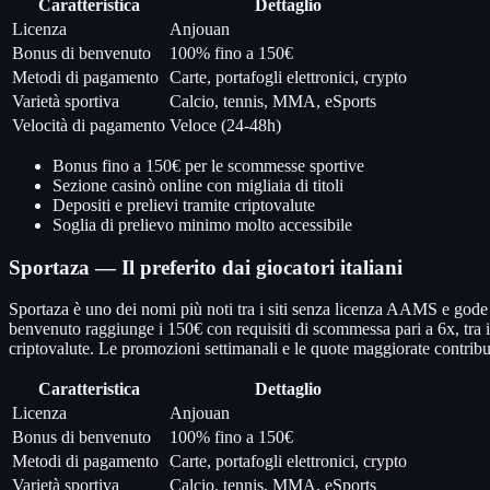
Caratteristica
Dettaglio
Licenza
Anjouan
Bonus di benvenuto
100% fino a 150€
Metodi di pagamento
Carte, portafogli elettronici, crypto
Varietà sportiva
Calcio, tennis, MMA, eSports
Velocità di pagamento
Veloce (24-48h)
Bonus fino a 150€ per le scommesse sportive
Sezione casinò online con migliaia di titoli
Depositi e prelievi tramite criptovalute
Soglia di prelievo minimo molto accessibile
Sportaza — Il preferito dai giocatori italiani
Sportaza è uno dei nomi più noti tra i siti senza licenza AAMS e gode d
benvenuto raggiunge i 150€ con requisiti di scommessa pari a 6x, tra i 
criptovalute. Le promozioni settimanali e le quote maggiorate contribu
Caratteristica
Dettaglio
Licenza
Anjouan
Bonus di benvenuto
100% fino a 150€
Metodi di pagamento
Carte, portafogli elettronici, crypto
Varietà sportiva
Calcio, tennis, MMA, eSports