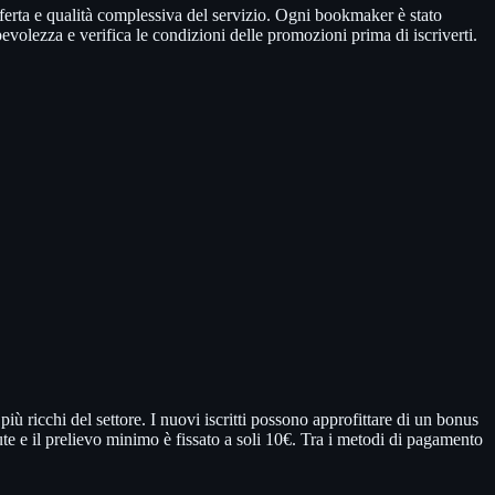
offerta e qualità complessiva del servizio. Ogni bookmaker è stato
volezza e verifica le condizioni delle promozioni prima di iscriverti.
 ricchi del settore. I nuovi iscritti possono approfittare di un bonus
te e il prelievo minimo è fissato a soli 10€. Tra i metodi di pagamento