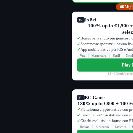
🎰 Migl
1xBet
#2
100% up to €1,500 + 
sele
Bonus benvenuto più generoso de
✓
Scommesse sportive + casino liv
✓
App mobile nativa per iOS e An
✓
Visa
Mastercard
Skrill
Netel
Play
18+ | Gamble resp
BC.Game
#4
180% up to €800 + 100 Fr
Piattaforma crypto-native con p
✓
Live chat 24/7 in italiano con s
✓
Giochi esclusivi in-house con R
✓
Bitcoin
Ethereum
Litecoin