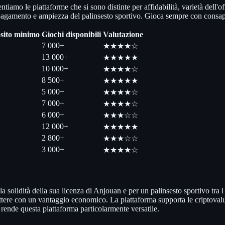
tiamo le piattaforme che si sono distinte per affidabilità, varietà dell'
i pagamento e ampiezza del palinsesto sportivo. Gioca sempre con consape
sito minimo
Giochi disponibili
Valutazione
7 000+
★★★★☆
13 000+
★★★★★
10 000+
★★★★☆
8 500+
★★★★★
5 000+
★★★★☆
7 000+
★★★★☆
6 000+
★★★☆☆
12 000+
★★★★★
2 800+
★★★☆☆
3 000+
★★★★☆
dità della sua licenza di Anjouan e per un palinsesto sportivo tra i più
ettere con un vantaggio economico. La piattaforma supporta le criptovalu
he rende questa piattaforma particolarmente versatile.