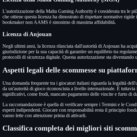
L'autorizzazione della Malta Gaming Authority è considerata tra le più
che ottiene questa licenza ha dimostrato di rispettare normative rigide i
bookmaker non AAMS è sinonimo di massima affidabilità.
Licenza di Anjouan
Negli ultimi anni, la licenza rilasciata dall'autorità di Anjouan ha 
giurisdizione per la sua capacità di garantire un equilibrio tra regolame
protocolli di sicurezza digitale. Questa autorizzazione sta diventando 
Aspetti legali delle scommesse su piatta
Una domanda frequente tra i giocatori italiani riguarda la legalità dell'
da un'autorità di gioco riconosciuta a livello internazionale. È tuttavi
significativi, come frodi, mancato pagamento delle vincite e furto di da
La raccomandazione è quella di verificare sempre i Termini e le Condizi
esperti indipendenti. Giocare con responsabilità resta il principio fo
vanno lette con attenzione prima di attivarli.
Classifica completa dei migliori siti scom