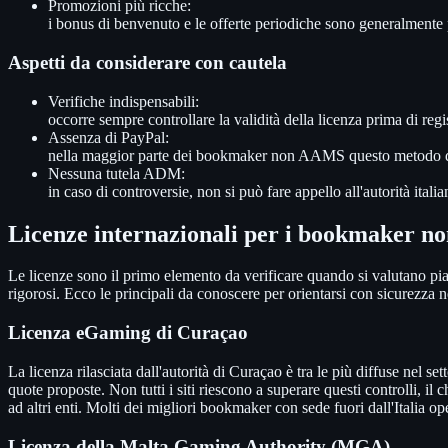
Promozioni più ricche:
i bonus di benvenuto e le offerte periodiche sono generalmente p
Aspetti da considerare con cautela
Verifiche indispensabili:
occorre sempre controllare la validità della licenza prima di regis
Assenza di PayPal:
nella maggior parte dei bookmaker non AAMS questo metodo d
Nessuna tutela ADM:
in caso di controversie, non si può fare appello all'autorità italia
Licenze internazionali per i bookmaker no
Le licenze sono il primo elemento da verificare quando si valutano pia
rigorosi. Ecco le principali da conoscere per orientarsi con sicurezza 
Licenza eGaming di Curaçao
La licenza rilasciata dall'autorità di Curaçao è tra le più diffuse nel set
quote proposte. Non tutti i siti riescono a superare questi controlli, il
ad altri enti. Molti dei migliori bookmaker con sede fuori dall'Italia ope
Licenza della Malta Gaming Authority (MGA)