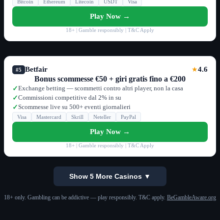
Bitcoin
Ethereum
Litecoin
USDT
Visa
Play Now →
18+ | Gamble responsibly | T&C Apply
Betfair
4.6
★
#5
Bonus scommesse €50 + giri gratis fino a €200
Exchange betting — scommetti contro altri player, non la casa
✓
Commissioni competitive dal 2% in su
✓
Scommesse live su 500+ eventi giornalieri
✓
Visa
Mastercard
Skrill
Neteller
PayPal
Play Now →
18+ | Gamble responsibly | T&C Apply
Show 5 More Casinos ▼
18+ only. Gambling can be addictive — play responsibly. T&C apply.
BeGambleAware.org