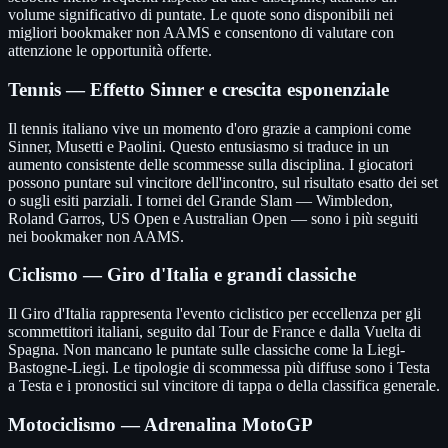
volume significativo di puntate. Le quote sono disponibili nei
migliori bookmaker non AAMS e consentono di valutare con
attenzione le opportunità offerte.
Tennis — Effetto Sinner e crescita esponenziale
Il tennis italiano vive un momento d'oro grazie a campioni come
Sinner, Musetti e Paolini. Questo entusiasmo si traduce in un
aumento consistente delle scommesse sulla disciplina. I giocatori
possono puntare sul vincitore dell'incontro, sul risultato esatto dei set
o sugli esiti parziali. I tornei del Grande Slam — Wimbledon,
Roland Garros, US Open e Australian Open — sono i più seguiti
nei bookmaker non AAMS.
Ciclismo — Giro d'Italia e grandi classiche
Il Giro d'Italia rappresenta l'evento ciclistico per eccellenza per gli
scommettitori italiani, seguito dal Tour de France e dalla Vuelta di
Spagna. Non mancano le puntate sulle classiche come la Liegi-
Bastogne-Liegi. Le tipologie di scommessa più diffuse sono i Testa
a Testa e i pronostici sul vincitore di tappa o della classifica generale.
Motociclismo — Adrenalina MotoGP