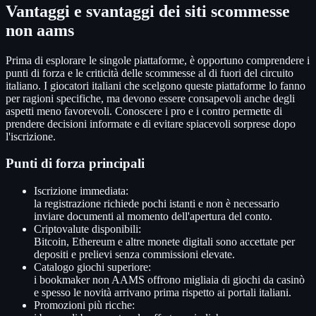
Vantaggi e svantaggi dei siti scommesse
non aams
Prima di esplorare le singole piattaforme, è opportuno comprendere i
punti di forza e le criticità delle scommesse al di fuori del circuito
italiano. I giocatori italiani che scelgono queste piattaforme lo fanno
per ragioni specifiche, ma devono essere consapevoli anche degli
aspetti meno favorevoli. Conoscere i pro e i contro permette di
prendere decisioni informate e di evitare spiacevoli sorprese dopo
l'iscrizione.
Punti di forza principali
Iscrizione immediata:
la registrazione richiede pochi istanti e non è necessario
inviare documenti al momento dell'apertura del conto.
Criptovalute disponibili:
Bitcoin, Ethereum e altre monete digitali sono accettate per
depositi e prelievi senza commissioni elevate.
Catalogo giochi superiore:
i bookmaker non AAMS offrono migliaia di giochi da casinò
e spesso le novità arrivano prima rispetto ai portali italiani.
Promozioni più ricche: