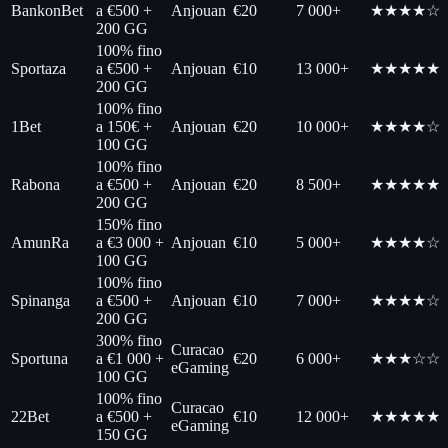
BankonBet
a €500 +
Anjouan
€20
7 000+
★★★★☆
200 GG
100% fino
Sportaza
a €500 +
Anjouan
€10
13 000+
★★★★★
200 GG
100% fino
1Bet
a 150€ +
Anjouan
€20
10 000+
★★★★☆
100 GG
100% fino
Rabona
a €500 +
Anjouan
€20
8 500+
★★★★★
200 GG
150% fino
AmunRa
a €3 000 +
Anjouan
€10
5 000+
★★★★☆
100 GG
100% fino
Spinanga
a €500 +
Anjouan
€10
7 000+
★★★★☆
200 GG
300% fino
Curacao
Sportuna
a €1 000 +
€20
6 000+
★★★☆☆
eGaming
100 GG
100% fino
Curacao
22Bet
a €500 +
€10
12 000+
★★★★★
eGaming
150 GG