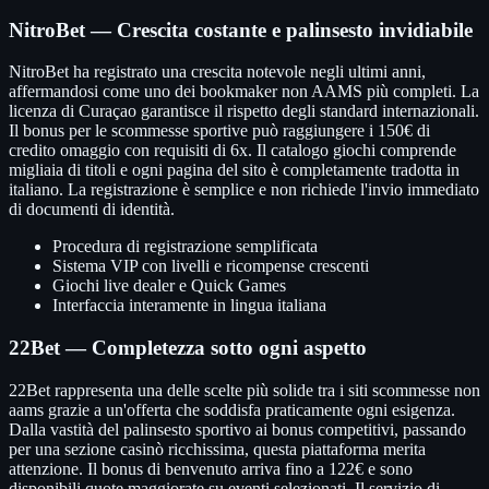
NitroBet — Crescita costante e palinsesto invidiabile
NitroBet ha registrato una crescita notevole negli ultimi anni,
affermandosi come uno dei bookmaker non AAMS più completi. La
licenza di Curaçao garantisce il rispetto degli standard internazionali.
Il bonus per le scommesse sportive può raggiungere i 150€ di
credito omaggio con requisiti di 6x. Il catalogo giochi comprende
migliaia di titoli e ogni pagina del sito è completamente tradotta in
italiano. La registrazione è semplice e non richiede l'invio immediato
di documenti di identità.
Procedura di registrazione semplificata
Sistema VIP con livelli e ricompense crescenti
Giochi live dealer e Quick Games
Interfaccia interamente in lingua italiana
22Bet — Completezza sotto ogni aspetto
22Bet rappresenta una delle scelte più solide tra i siti scommesse non
aams grazie a un'offerta che soddisfa praticamente ogni esigenza.
Dalla vastità del palinsesto sportivo ai bonus competitivi, passando
per una sezione casinò ricchissima, questa piattaforma merita
attenzione. Il bonus di benvenuto arriva fino a 122€ e sono
disponibili quote maggiorate su eventi selezionati. Il servizio di