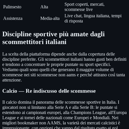
Sport coperti, mercati,
Palinsesto
Alta
scommesse live
Live chat, lingua italiana, tempi
Assistenza
Media-alta
di risposta
Discipline sportive più amate dagli
scommettitori italiani
La scelta della piattaforma dipende anche dalla copertura delle
discipline preferite. Gli scommettitori italiani hanno gusti ben definiti
e tendono a concentrare le proprie puntate su sport specifici.
Vediamo quali sono quelli che generano il maggior volume di
scommesse nei siti scommesse non aams e perché attirano così tanta
attenzione.
Calcio — Re indiscusso delle scommesse
Il calcio domina il panorama delle scommesse sportive in Italia. I
giocatori non si limitano alla Serie A e alla Serie B: le puntate si
estendono ai campionati europei, alla Champions League, all'Europa
League e ai tornei delle nazionali come Europei e Mondiali. Nei
migliori bookmaker non AAMS, la varietà dei mercati calcistici è
impressionante, con opzioni che vanno dal risultato esatto ai gol