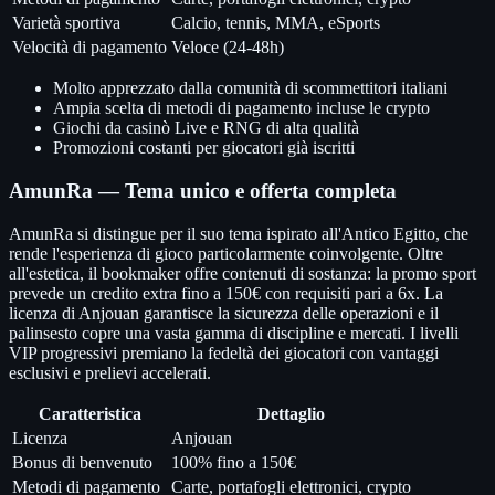
Varietà sportiva
Calcio, tennis, MMA, eSports
Velocità di pagamento
Veloce (24-48h)
Molto apprezzato dalla comunità di scommettitori italiani
Ampia scelta di metodi di pagamento incluse le crypto
Giochi da casinò Live e RNG di alta qualità
Promozioni costanti per giocatori già iscritti
AmunRa — Tema unico e offerta completa
AmunRa si distingue per il suo tema ispirato all'Antico Egitto, che
rende l'esperienza di gioco particolarmente coinvolgente. Oltre
all'estetica, il bookmaker offre contenuti di sostanza: la promo sport
prevede un credito extra fino a 150€ con requisiti pari a 6x. La
licenza di Anjouan garantisce la sicurezza delle operazioni e il
palinsesto copre una vasta gamma di discipline e mercati. I livelli
VIP progressivi premiano la fedeltà dei giocatori con vantaggi
esclusivi e prelievi accelerati.
Caratteristica
Dettaglio
Licenza
Anjouan
Bonus di benvenuto
100% fino a 150€
Metodi di pagamento
Carte, portafogli elettronici, crypto