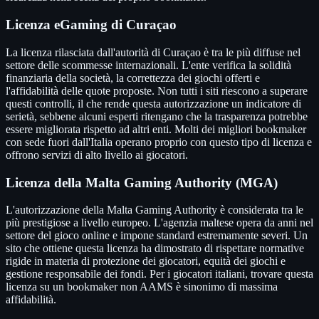
Licenza eGaming di Curaçao
La licenza rilasciata dall'autorità di Curaçao è tra le più diffuse nel
settore delle scommesse internazionali. L'ente verifica la solidità
finanziaria della società, la correttezza dei giochi offerti e
l'affidabilità delle quote proposte. Non tutti i siti riescono a superare
questi controlli, il che rende questa autorizzazione un indicatore di
serietà, sebbene alcuni esperti ritengano che la trasparenza potrebbe
essere migliorata rispetto ad altri enti. Molti dei migliori bookmaker
con sede fuori dall'Italia operano proprio con questo tipo di licenza e
offrono servizi di alto livello ai giocatori.
Licenza della Malta Gaming Authority (MGA)
L'autorizzazione della Malta Gaming Authority è considerata tra le
più prestigiose a livello europeo. L'agenzia maltese opera da anni nel
settore del gioco online e impone standard estremamente severi. Un
sito che ottiene questa licenza ha dimostrato di rispettare normative
rigide in materia di protezione dei giocatori, equità dei giochi e
gestione responsabile dei fondi. Per i giocatori italiani, trovare questa
licenza su un bookmaker non AAMS è sinonimo di massima
affidabilità.