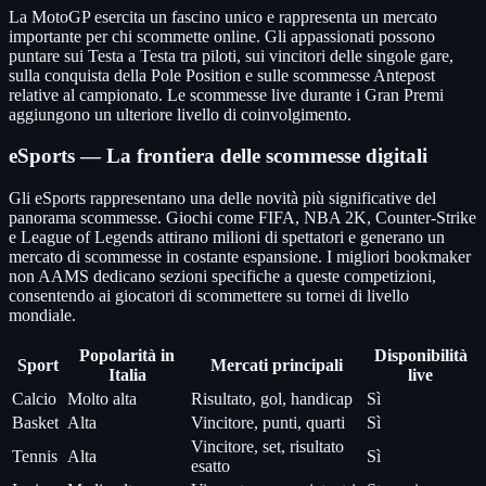
La MotoGP esercita un fascino unico e rappresenta un mercato
importante per chi scommette online. Gli appassionati possono
puntare sui Testa a Testa tra piloti, sui vincitori delle singole gare,
sulla conquista della Pole Position e sulle scommesse Antepost
relative al campionato. Le scommesse live durante i Gran Premi
aggiungono un ulteriore livello di coinvolgimento.
eSports — La frontiera delle scommesse digitali
Gli eSports rappresentano una delle novità più significative del
panorama scommesse. Giochi come FIFA, NBA 2K, Counter-Strike
e League of Legends attirano milioni di spettatori e generano un
mercato di scommesse in costante espansione. I migliori bookmaker
non AAMS dedicano sezioni specifiche a queste competizioni,
consentendo ai giocatori di scommettere su tornei di livello
mondiale.
Popolarità in
Disponibilità
Sport
Mercati principali
Italia
live
Calcio
Molto alta
Risultato, gol, handicap
Sì
Basket
Alta
Vincitore, punti, quarti
Sì
Vincitore, set, risultato
Tennis
Alta
Sì
esatto