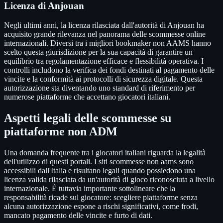
Licenza di Anjouan
Negli ultimi anni, la licenza rilasciata dall'autorità di Anjouan ha
acquisito grande rilevanza nel panorama delle scommesse online
internazionali. Diversi tra i migliori bookmaker non AAMS hanno
scelto questa giurisdizione per la sua capacità di garantire un
equilibrio tra regolamentazione efficace e flessibilità operativa. I
controlli includono la verifica dei fondi destinati al pagamento delle
vincite e la conformità ai protocolli di sicurezza digitale. Questa
autorizzazione sta diventando uno standard di riferimento per
numerose piattaforme che accettano giocatori italiani.
Aspetti legali delle scommesse su
piattaforme non ADM
Una domanda frequente tra i giocatori italiani riguarda la legalità
dell'utilizzo di questi portali. I siti scommesse non aams sono
accessibili dall'Italia e risultano legali quando possiedono una
licenza valida rilasciata da un'autorità di gioco riconosciuta a livello
internazionale. È tuttavia importante sottolineare che la
responsabilità ricade sul giocatore: scegliere piattaforme senza
alcuna autorizzazione espone a rischi significativi, come frodi,
mancato pagamento delle vincite e furto di dati.