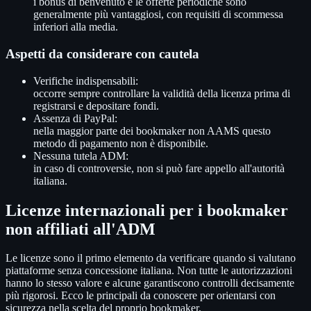
i bonus di benvenuto e le offerte periodiche sono
generalmente più vantaggiosi, con requisiti di scommessa
inferiori alla media.
Aspetti da considerare con cautela
Verifiche indispensabili:
occorre sempre controllare la validità della licenza prima di
registrarsi e depositare fondi.
Assenza di PayPal:
nella maggior parte dei bookmaker non AAMS questo
metodo di pagamento non è disponibile.
Nessuna tutela ADM:
in caso di controversie, non si può fare appello all'autorità
italiana.
Licenze internazionali per i bookmaker
non affiliati all'ADM
Le licenze sono il primo elemento da verificare quando si valutano
piattaforme senza concessione italiana. Non tutte le autorizzazioni
hanno lo stesso valore e alcune garantiscono controlli decisamente
più rigorosi. Ecco le principali da conoscere per orientarsi con
sicurezza nella scelta del proprio bookmaker.