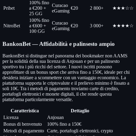
100% fino
Curacao
Pribet
a €200 +
€20
2 800+
★★★☆☆
eGaming
25 GG
100% fino
Curacao
NitroBet
a €600 +
€20
3 000+
★★★★☆
eGaming
100 GG
BankonBet — Affidabilità e palinsesto ampio
BankonBet si distingue nel panorama dei bookmaker non AAMS
per la solidità della sua licenza di Anjouan e per un palinsesto
sportivo tra i più ricchi del settore. I nuovi iscritti possono
approfittare di un bonus sport che arriva fino a 150€, ideale per chi
desidera iniziare a scommettere con un vantaggio economico. La
piattaforma supporta le criptovalute e il prelievo minimo è fissato a
soli 10€. Tra i metodi di pagamento troviamo carte di credito,
portafogli elettronici e monete digitali, il che rende questa
piattaforma particolarmente versatile.
Caratteristica
Dettaglio
Licenza
Anjouan
Bonus di benvenuto
100% fino a 150€
Metodi di pagamento
Carte, portafogli elettronici, crypto