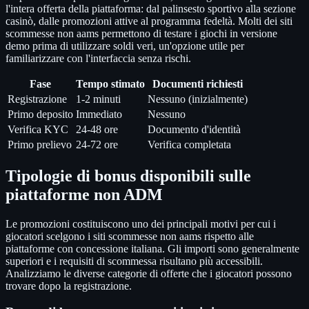
l'intera offerta della piattaforma: dal palinsesto sportivo alla sezione
casinò, dalle promozioni attive al programma fedeltà. Molti dei siti
scommesse non aams permettono di testare i giochi in versione
demo prima di utilizzare soldi veri, un'opzione utile per
familiarizzare con l'interfaccia senza rischi.
Fase
Tempo stimato
Documenti richiesti
Registrazione
1-2 minuti
Nessuno (inizialmente)
Primo deposito
Immediato
Nessuno
Verifica KYC
24-48 ore
Documento d'identità
Primo prelievo
24-72 ore
Verifica completata
Tipologie di bonus disponibili sulle
piattaforme non ADM
Le promozioni costituiscono uno dei principali motivi per cui i
giocatori scelgono i siti scommesse non aams rispetto alle
piattaforme con concessione italiana. Gli importi sono generalmente
superiori e i requisiti di scommessa risultano più accessibili.
Analizziamo le diverse categorie di offerte che i giocatori possono
trovare dopo la registrazione.