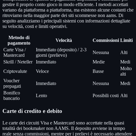
gestire il proprio conto gioco in modo efficiente. I metodi accettati
variano da piattaforma a piattaforma, ma esistono alcune costanti che
ritroviamo nella maggior parte dei siti scommesse non aams. Di
seguito analizziamo i principali sistemi con informazioni dettagliate
su velocità, costi e limiti operativi.
Metodo di
Velocità
Commissioni
Limiti
pagamento
Carte Visa /
Immediato (deposito) / 2-3
Nessuna
Alti
Mastercard
giorni (prelievo)
Skrill / Neteller
Immediato
Medie
Medi
Molto
Criptovalute
Veloce
Basse
alti
Voucher
Immediato
Nessuna
Medi
prepagati
Bonifico
Lento
Possibili costi
Alti
bancario
Carte di credito e debito
Le carte dei circuiti Visa e Mastercard sono accettate nella quasi
totalità dei bookmaker non AAMS. Il deposito avviene in tempo
reale senza commissioni, mentre per i prelievi è necessario attendere