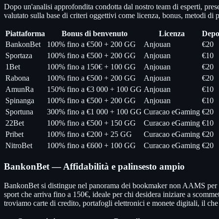
Dopo un'analisi approfondita condotta dal nostro team di esperti, presen
valutato sulla base di criteri oggettivi come licenza, bonus, metodi d
Piattaforma
Bonus di benvenuto
Licenza
Depo
BankonBet
100% fino a €500 + 200 GG
Anjouan
€20
Sportaza
100% fino a €500 + 200 GG
Anjouan
€10
1Bet
100% fino a 150€ + 100 GG
Anjouan
€20
Rabona
100% fino a €500 + 200 GG
Anjouan
€20
AmunRa
150% fino a €3 000 + 100 GG
Anjouan
€10
Spinanga
100% fino a €500 + 200 GG
Anjouan
€10
Sportuna
300% fino a €1 000 + 100 GG
Curacao eGaming
€20
22Bet
100% fino a €500 + 150 GG
Curacao eGaming
€10
Pribet
100% fino a €200 + 25 GG
Curacao eGaming
€20
NitroBet
100% fino a €600 + 100 GG
Curacao eGaming
€20
BankonBet — Affidabilità e palinsesto ampio
BankonBet si distingue nel panorama dei bookmaker non AAMS per la soli
sport che arriva fino a 150€, ideale per chi desidera iniziare a scomm
troviamo carte di credito, portafogli elettronici e monete digitali, il c