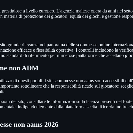
 prestigiose a livello europeo. L'agenzia maltese opera da anni nel set
n materia di protezione dei giocatori, equità dei giochi e gestione respons
acquisito grande rilevanza nel panorama delle scommesse online internazi
ntazione efficace e flessibilità operativa. I controlli includono la verific
uno standard di riferimento per numerose piattaforme che accettano giocat
forme non ADM
utilizzo di questi portali. I siti scommesse non aams sono accessibili dall
a importante sottolineare che la responsabilità ricade sul giocatore: sceg
ti.
oni del sito, consultare le informazioni sulla licenza presenti nel foote
ndamentale, indipendentemente dalla piattaforma scelta. Ricorda inoltre 
messe non aams 2026