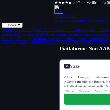
★★★★★
4.9/5 — Verificato da 56
Marco Ferretti
Esperto di Scommesse Online e An
☰
Indice
▼
1
Vantaggi e svantaggi dei siti scommesse non aams
2
Licenze internaz
scommesse non aams 2026
5
Criteri fondamentali per scegliere la piat
Certified
8
Tipologie di bonus disponibili sulle piattaforme non ADM
conclusive sulle piattaforme non ADM in Italia
12
Domande frequent
Piattaforme Non AAMS
Stake
#1
Licenza Curaçao — piattaforma ve
✓
Crypto-friendly con Bitcoin, Et
✓
Prelievi istantanei — media 15 
✓
Bitcoin
Ethereum
Visa
Mast