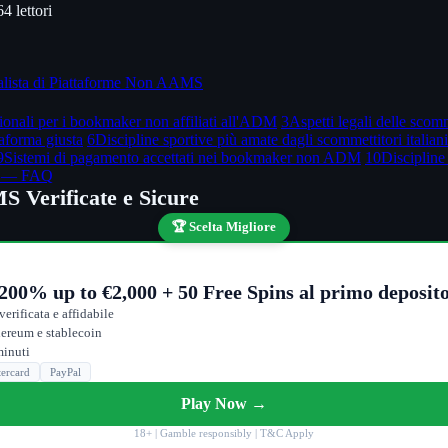
4 lettori
alista di Piattaforme Non AAMS
ionali per i bookmaker non affiliati all'ADM
3
Aspetti legali delle sc
taforma giusta
6
Discipline sportive più amate dagli scommettitori italiani
9
Sistemi di pagamento accettati nei bookmaker non ADM
10
Discipline
i — FAQ
 Verificate e Sicure
🏆 Scelta Migliore
200% up to €2,000 + 50 Free Spins al primo deposit
rificata e affidabile
hereum e stablecoin
minuti
ercard
PayPal
Play Now →
18+ | Gamble responsibly | T&C Apply