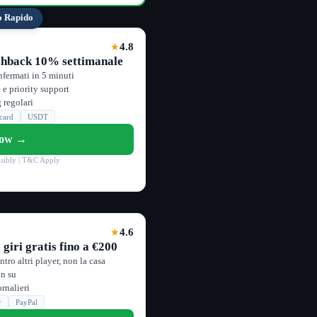
o Rapido
4.8
★
shback 10% settimanale
nfermati in 5 minuti
e priority support
 regolari
card
USDT
Now →
sibly | T&C Apply
4.6
★
iri gratis fino a €200
ro altri player, non la casa
n su
rnalieri
r
PayPal