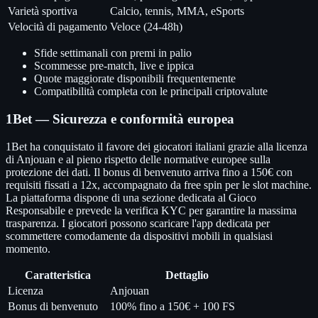
Varietà sportiva
Calcio, tennis, MMA, eSports
Velocità di pagamento
Veloce (24-48h)
Sfide settimanali con premi in palio
Scommesse pre-match, live e ippica
Quote maggiorate disponibili frequentemente
Compatibilità completa con le principali criptovalute
1Bet — Sicurezza e conformità europea
1Bet ha conquistato il favore dei giocatori italiani grazie alla licenza
di Anjouan e al pieno rispetto delle normative europee sulla
protezione dei dati. Il bonus di benvenuto arriva fino a 150€ con
requisiti fissati a 12x, accompagnato da free spin per le slot machine.
La piattaforma dispone di una sezione dedicata al Gioco
Responsabile e prevede la verifica KYC per garantire la massima
trasparenza. I giocatori possono scaricare l'app dedicata per
scommettere comodamente da dispositivi mobili in qualsiasi
momento.
Caratteristica
Dettaglio
Licenza
Anjouan
Bonus di benvenuto
100% fino a 150€ + 100 FS