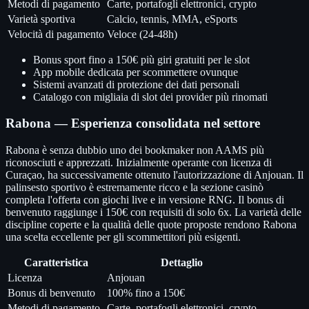
Metodi di pagamento
Carte, portafogli elettronici, crypto
Varietà sportiva
Calcio, tennis, MMA, eSports
Velocità di pagamento
Veloce (24-48h)
Bonus sport fino a 150€ più giri gratuiti per le slot
App mobile dedicata per scommettere ovunque
Sistemi avanzati di protezione dei dati personali
Catalogo con migliaia di slot dei provider più rinomati
Rabona — Esperienza consolidata nel settore
Rabona è senza dubbio uno dei bookmaker non AAMS più
riconosciuti e apprezzati. Inizialmente operante con licenza di
Curaçao, ha successivamente ottenuto l'autorizzazione di Anjouan. Il
palinsesto sportivo è estremamente ricco e la sezione casinò
completa l'offerta con giochi live e in versione RNG. Il bonus di
benvenuto raggiunge i 150€ con requisiti di solo 6x. La varietà delle
discipline coperte e la qualità delle quote proposte rendono Rabona
una scelta eccellente per gli scommettitori più esigenti.
Caratteristica
Dettaglio
Licenza
Anjouan
Bonus di benvenuto
100% fino a 150€
Metodi di pagamento
Carte, portafogli elettronici, crypto