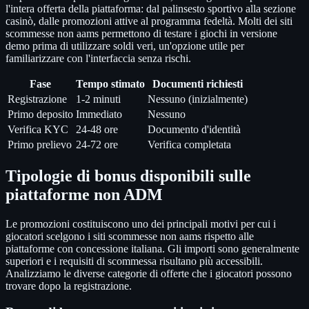
l'intera offerta della piattaforma: dal palinsesto sportivo alla sezione
casinò, dalle promozioni attive al programma fedeltà. Molti dei siti
scommesse non aams permettono di testare i giochi in versione
demo prima di utilizzare soldi veri, un'opzione utile per
familiarizzare con l'interfaccia senza rischi.
Fase
Tempo stimato
Documenti richiesti
Registrazione
1-2 minuti
Nessuno (inizialmente)
Primo deposito
Immediato
Nessuno
Verifica KYC
24-48 ore
Documento d'identità
Primo prelievo
24-72 ore
Verifica completata
Tipologie di bonus disponibili sulle
piattaforme non ADM
Le promozioni costituiscono uno dei principali motivi per cui i
giocatori scelgono i siti scommesse non aams rispetto alle
piattaforme con concessione italiana. Gli importi sono generalmente
superiori e i requisiti di scommessa risultano più accessibili.
Analizziamo le diverse categorie di offerte che i giocatori possono
trovare dopo la registrazione.