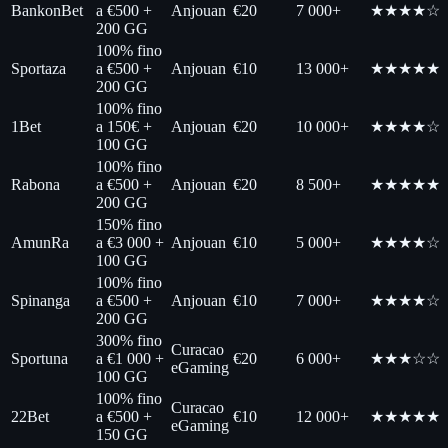
BankonBet
a €500 +
Anjouan
€20
7 000+
★★★★☆
200 GG
100% fino
Sportaza
a €500 +
Anjouan
€10
13 000+
★★★★★
200 GG
100% fino
1Bet
a 150€ +
Anjouan
€20
10 000+
★★★★☆
100 GG
100% fino
Rabona
a €500 +
Anjouan
€20
8 500+
★★★★★
200 GG
150% fino
AmunRa
a €3 000 +
Anjouan
€10
5 000+
★★★★☆
100 GG
100% fino
Spinanga
a €500 +
Anjouan
€10
7 000+
★★★★☆
200 GG
300% fino
Curacao
Sportuna
a €1 000 +
€20
6 000+
★★★☆☆
eGaming
100 GG
100% fino
Curacao
22Bet
a €500 +
€10
12 000+
★★★★★
eGaming
150 GG