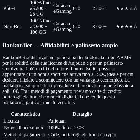
100% fino
Curacao
Pribet
a €200 +
€20
2 800+
★★★☆☆
eGaming
25 GG
100% fino
Curacao
NitroBet
a €600 +
€20
3 000+
★★★★☆
eGaming
100 GG
BankonBet — Affidabilità e palinsesto ampio
BankonBet si distingue nel panorama dei bookmaker non AAMS
per la solidità della sua licenza di Anjouan e per un palinsesto
sportivo tra i più ricchi del settore. I nuovi iscritti possono
approfittare di un bonus sport che arriva fino a 150€, ideale per chi
desidera iniziare a scommettere con un vantaggio economico. La
piattaforma supporta le criptovalute e il prelievo minimo è fissato a
soli 10€. Tra i metodi di pagamento troviamo carte di credito,
portafogli elettronici e monete digitali, il che rende questa
piattaforma particolarmente versatile.
Caratteristica
Dettaglio
Licenza
Anjouan
Bonus di benvenuto
100% fino a 150€
Metodi di pagamento
Carte, portafogli elettronici, crypto