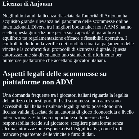
Licenza di Anjouan
Negli ultimi anni, la licenza rilasciata dall'autorità di Anjouan ha
acquisito grande rilevanza nel panorama delle scommesse online
internazionali. Diversi tra i migliori bookmaker non AAMS hanno
scelto questa giurisdizione per la sua capacità di garantire un
equilibrio tra regolamentazione efficace e flessibilità operativa. I
controlli includono la verifica dei fondi destinati al pagamento delle
vincite e la conformità ai protocolli di sicurezza digitale. Questa
autorizzazione sta diventando uno standard di riferimento per
numerose piattaforme che accettano giocatori italiani.
Aspetti legali delle scommesse su
piattaforme non ADM
Una domanda frequente tra i giocatori italiani riguarda la legalità
dell'utilizzo di questi portali. I siti scommesse non aams sono
accessibili dall'Italia e risultano legali quando possiedono una
licenza valida rilasciata da un'autorità di gioco riconosciuta a livello
internazionale. È tuttavia importante sottolineare che la
responsabilità ricade sul giocatore: scegliere piattaforme senza
alcuna autorizzazione espone a rischi significativi, come frodi,
mancato pagamento delle vincite e furto di dati.