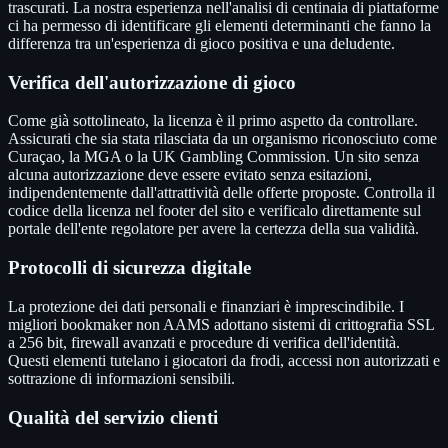
trascurati. La nostra esperienza nell'analisi di centinaia di piattaforme
ci ha permesso di identificare gli elementi determinanti che fanno la
differenza tra un'esperienza di gioco positiva e una deludente.
Verifica dell'autorizzazione di gioco
Come già sottolineato, la licenza è il primo aspetto da controllare.
Assicurati che sia stata rilasciata da un organismo riconosciuto come
Curaçao, la MGA o la UK Gambling Commission. Un sito senza
alcuna autorizzazione deve essere evitato senza esitazioni,
indipendentemente dall'attrattività delle offerte proposte. Controlla il
codice della licenza nel footer del sito e verificalo direttamente sul
portale dell'ente regolatore per avere la certezza della sua validità.
Protocolli di sicurezza digitale
La protezione dei dati personali e finanziari è imprescindibile. I
migliori bookmaker non AAMS adottano sistemi di crittografia SSL
a 256 bit, firewall avanzati e procedure di verifica dell'identità.
Questi elementi tutelano i giocatori da frodi, accessi non autorizzati e
sottrazione di informazioni sensibili.
Qualità del servizio clienti