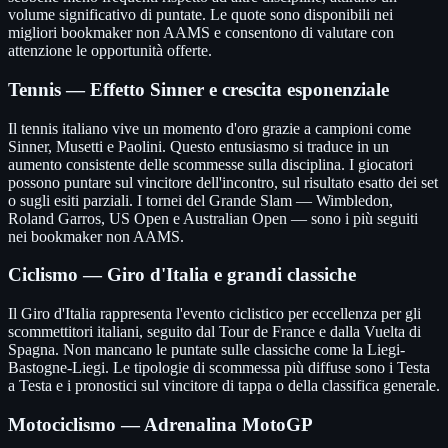
volume significativo di puntate. Le quote sono disponibili nei
migliori bookmaker non AAMS e consentono di valutare con
attenzione le opportunità offerte.
Tennis — Effetto Sinner e crescita esponenziale
Il tennis italiano vive un momento d'oro grazie a campioni come
Sinner, Musetti e Paolini. Questo entusiasmo si traduce in un
aumento consistente delle scommesse sulla disciplina. I giocatori
possono puntare sul vincitore dell'incontro, sul risultato esatto dei set
o sugli esiti parziali. I tornei del Grande Slam — Wimbledon,
Roland Garros, US Open e Australian Open — sono i più seguiti
nei bookmaker non AAMS.
Ciclismo — Giro d'Italia e grandi classiche
Il Giro d'Italia rappresenta l'evento ciclistico per eccellenza per gli
scommettitori italiani, seguito dal Tour de France e dalla Vuelta di
Spagna. Non mancano le puntate sulle classiche come la Liegi-
Bastogne-Liegi. Le tipologie di scommessa più diffuse sono i Testa
a Testa e i pronostici sul vincitore di tappa o della classifica generale.
Motociclismo — Adrenalina MotoGP