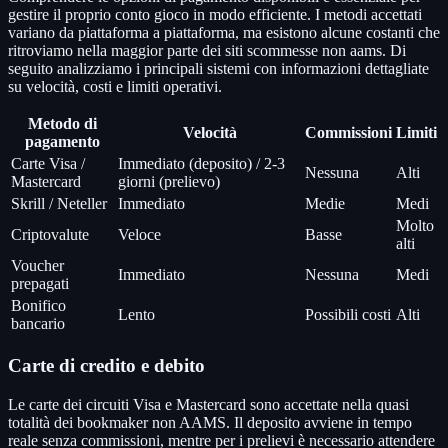
gestire il proprio conto gioco in modo efficiente. I metodi accettati
variano da piattaforma a piattaforma, ma esistono alcune costanti che
ritroviamo nella maggior parte dei siti scommesse non aams. Di
seguito analizziamo i principali sistemi con informazioni dettagliate
su velocità, costi e limiti operativi.
Metodo di
Velocità
Commissioni
Limiti
pagamento
Carte Visa /
Immediato (deposito) / 2-3
Nessuna
Alti
Mastercard
giorni (prelievo)
Skrill / Neteller
Immediato
Medie
Medi
Molto
Criptovalute
Veloce
Basse
alti
Voucher
Immediato
Nessuna
Medi
prepagati
Bonifico
Lento
Possibili costi
Alti
bancario
Carte di credito e debito
Le carte dei circuiti Visa e Mastercard sono accettate nella quasi
totalità dei bookmaker non AAMS. Il deposito avviene in tempo
reale senza commissioni, mentre per i prelievi è necessario attendere