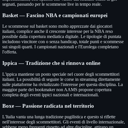
segnati, passando per le scommesse live in tempo reale.
Basket — Fascino NBA e campionati europei
Le scommesse sul basket sono molto apprezzate dai giocatori
italiani, complice anche il crescente interesse per la NBA reso
possibile dalla copertura mediatica digitale. Le tipologie di puntata
includono vincitore con o senza handicap, totale punti e scommesse
sui singoli quarti. I campionati nazionali e l'Eurolega completano
l'offerta.
Ippica — Tradizione che si rinnova online
L'ippica mantiene un posto speciale nel cuore degli scommettitori
italiani. La possibilità di seguire le corse in streaming direttamente
sulle piattaforme ha rivitalizzato l'interesse per questa disciplina. La
maggior parte dei bookmaker non AAMS propone copertura
completa degli eventi ippici nazionali e internazionali.
Boxe — Passione radicata nel territorio
L'Italia vanta una lunga tradizione pugilistica e questo si riflette
nell'interesse degli scommettitori. Gli eventi di livello internazionale,
sebbene meno frequenti rispetto ad altre discipline, attirano un