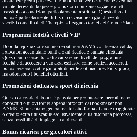
di ottenere premi più elevati. È importante verificare che le eventuali
vincite derivanti da queste promozioni non siano soggette a tetti
massimi o a condizioni particolarmente restrittive. Questo tipo di
bonus è particolarmente diffuso in occasione di grandi eventi
sportivi come finali di Champions League o tornei del Grande Slam.
Programmi fedeltà e livelli VIP
Dopo la registrazione su uno dei siti non AAMS con licenza valida,
i giocatori accumulano punti a ogni ricarica e puntata effettuata.
Questi punti consentono di avanzare nei livelli del programma
fedeltà e di accedere a vantaggi esclusivi come prelievi accelerati,
bonus personalizzati e giri gratuiti per le slot machine. Più si gioca,
maggiori sono i benefici ottenibili.
Promozioni dedicate a sport di nicchia
Questa categoria di bonus è pensata per promuovere mercati meno
conosciuti o nuovi tornei appena introdotti dal bookmaker non
AAMS. Si presentano generalmente sotto forma di quote maggiorate
o credito extra utilizzabile esclusivamente sulla disciplina promossa,
senza possibilità di impiego su altri eventi.
Bonus ricarica per giocatori attivi