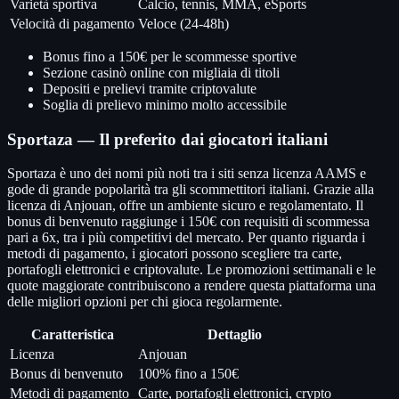
Varietà sportiva
Calcio, tennis, MMA, eSports
Velocità di pagamento
Veloce (24-48h)
Bonus fino a 150€ per le scommesse sportive
Sezione casinò online con migliaia di titoli
Depositi e prelievi tramite criptovalute
Soglia di prelievo minimo molto accessibile
Sportaza — Il preferito dai giocatori italiani
Sportaza è uno dei nomi più noti tra i siti senza licenza AAMS e
gode di grande popolarità tra gli scommettitori italiani. Grazie alla
licenza di Anjouan, offre un ambiente sicuro e regolamentato. Il
bonus di benvenuto raggiunge i 150€ con requisiti di scommessa
pari a 6x, tra i più competitivi del mercato. Per quanto riguarda i
metodi di pagamento, i giocatori possono scegliere tra carte,
portafogli elettronici e criptovalute. Le promozioni settimanali e le
quote maggiorate contribuiscono a rendere questa piattaforma una
delle migliori opzioni per chi gioca regolarmente.
Caratteristica
Dettaglio
Licenza
Anjouan
Bonus di benvenuto
100% fino a 150€
Metodi di pagamento
Carte, portafogli elettronici, crypto