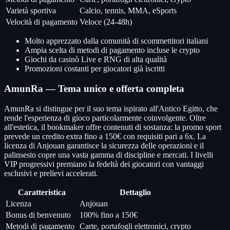
Varietà sportiva
Calcio, tennis, MMA, eSports
Velocità di pagamento
Veloce (24-48h)
Molto apprezzato dalla comunità di scommettitori italiani
Ampia scelta di metodi di pagamento incluse le crypto
Giochi da casinò Live e RNG di alta qualità
Promozioni costanti per giocatori già iscritti
AmunRa — Tema unico e offerta completa
AmunRa si distingue per il suo tema ispirato all'Antico Egitto, che
rende l'esperienza di gioco particolarmente coinvolgente. Oltre
all'estetica, il bookmaker offre contenuti di sostanza: la promo sport
prevede un credito extra fino a 150€ con requisiti pari a 6x. La
licenza di Anjouan garantisce la sicurezza delle operazioni e il
palinsesto copre una vasta gamma di discipline e mercati. I livelli
VIP progressivi premiano la fedeltà dei giocatori con vantaggi
esclusivi e prelievi accelerati.
Caratteristica
Dettaglio
Licenza
Anjouan
Bonus di benvenuto
100% fino a 150€
Metodi di pagamento
Carte, portafogli elettronici, crypto