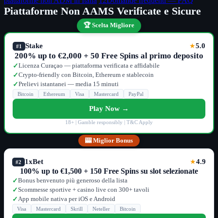
piattaforme non ADM in Italia
12
Domande frequenti — FAQ
Piattaforme Non AAMS Verificate e Sicure
🏆 Scelta Migliore
Stake
5.0
★
#1
200% up to €2,000 + 50 Free Spins al primo deposito
Licenza Curaçao — piattaforma verificata e affidabile
✓
Crypto-friendly con Bitcoin, Ethereum e stablecoin
✓
Prelievi istantanei — media 15 minuti
✓
Bitcoin
Ethereum
Visa
Mastercard
PayPal
Play Now →
18+ | Gamble responsibly | T&C Apply
🎰 Miglior Bonus
1xBet
4.9
★
#2
100% up to €1,500 + 150 Free Spins su slot selezionate
Bonus benvenuto più generoso della lista
✓
Scommesse sportive + casino live con 300+ tavoli
✓
App mobile nativa per iOS e Android
✓
Visa
Mastercard
Skrill
Neteller
Bitcoin