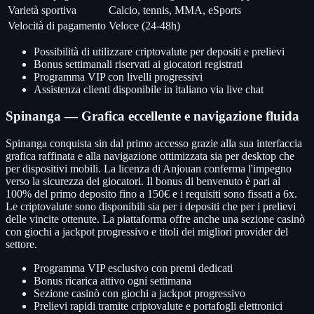
Varietà sportiva
Calcio, tennis, MMA, eSports
Velocità di pagamento
Veloce (24-48h)
Possibilità di utilizzare criptovalute per depositi e prelievi
Bonus settimanali riservati ai giocatori registrati
Programma VIP con livelli progressivi
Assistenza clienti disponibile in italiano via live chat
Spinanga — Grafica eccellente e navigazione fluida
Spinanga conquista sin dal primo accesso grazie alla sua interfaccia
grafica raffinata e alla navigazione ottimizzata sia per desktop che
per dispositivi mobili. La licenza di Anjouan conferma l'impegno
verso la sicurezza dei giocatori. Il bonus di benvenuto è pari al
100% del primo deposito fino a 150€ e i requisiti sono fissati a 6x.
Le criptovalute sono disponibili sia per i depositi che per i prelievi
delle vincite ottenute. La piattaforma offre anche una sezione casinò
con giochi a jackpot progressivo e titoli dei migliori provider del
settore.
Programma VIP esclusivo con premi dedicati
Bonus ricarica attivo ogni settimana
Sezione casinò con giochi a jackpot progressivo
Prelievi rapidi tramite criptovalute e portafogli elettronici