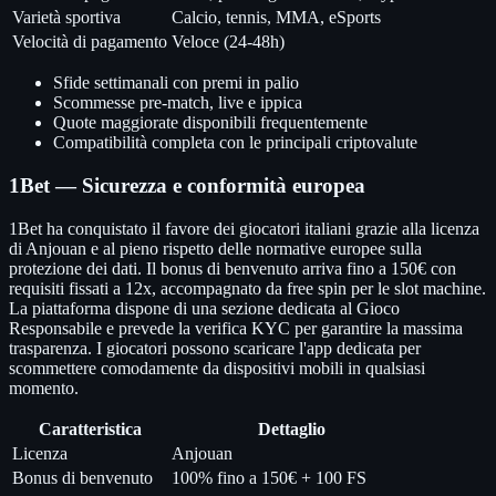
Varietà sportiva
Calcio, tennis, MMA, eSports
Velocità di pagamento
Veloce (24-48h)
Sfide settimanali con premi in palio
Scommesse pre-match, live e ippica
Quote maggiorate disponibili frequentemente
Compatibilità completa con le principali criptovalute
1Bet — Sicurezza e conformità europea
1Bet ha conquistato il favore dei giocatori italiani grazie alla licenza
di Anjouan e al pieno rispetto delle normative europee sulla
protezione dei dati. Il bonus di benvenuto arriva fino a 150€ con
requisiti fissati a 12x, accompagnato da free spin per le slot machine.
La piattaforma dispone di una sezione dedicata al Gioco
Responsabile e prevede la verifica KYC per garantire la massima
trasparenza. I giocatori possono scaricare l'app dedicata per
scommettere comodamente da dispositivi mobili in qualsiasi
momento.
Caratteristica
Dettaglio
Licenza
Anjouan
Bonus di benvenuto
100% fino a 150€ + 100 FS