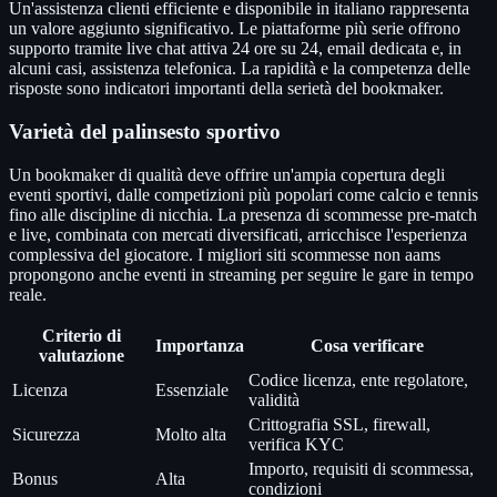
Un'assistenza clienti efficiente e disponibile in italiano rappresenta
un valore aggiunto significativo. Le piattaforme più serie offrono
supporto tramite live chat attiva 24 ore su 24, email dedicata e, in
alcuni casi, assistenza telefonica. La rapidità e la competenza delle
risposte sono indicatori importanti della serietà del bookmaker.
Varietà del palinsesto sportivo
Un bookmaker di qualità deve offrire un'ampia copertura degli
eventi sportivi, dalle competizioni più popolari come calcio e tennis
fino alle discipline di nicchia. La presenza di scommesse pre-match
e live, combinata con mercati diversificati, arricchisce l'esperienza
complessiva del giocatore. I migliori siti scommesse non aams
propongono anche eventi in streaming per seguire le gare in tempo
reale.
Criterio di
Importanza
Cosa verificare
valutazione
Codice licenza, ente regolatore,
Licenza
Essenziale
validità
Crittografia SSL, firewall,
Sicurezza
Molto alta
verifica KYC
Importo, requisiti di scommessa,
Bonus
Alta
condizioni