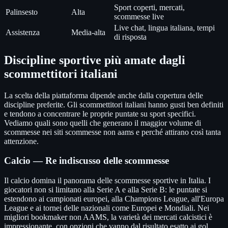
Sport coperti, mercati,
Palinsesto
Alta
scommesse live
Live chat, lingua italiana, tempi
Assistenza
Media-alta
di risposta
Discipline sportive più amate dagli
scommettitori italiani
La scelta della piattaforma dipende anche dalla copertura delle
discipline preferite. Gli scommettitori italiani hanno gusti ben definiti
e tendono a concentrare le proprie puntate su sport specifici.
Vediamo quali sono quelli che generano il maggior volume di
scommesse nei siti scommesse non aams e perché attirano così tanta
attenzione.
Calcio — Re indiscusso delle scommesse
Il calcio domina il panorama delle scommesse sportive in Italia. I
giocatori non si limitano alla Serie A e alla Serie B: le puntate si
estendono ai campionati europei, alla Champions League, all'Europa
League e ai tornei delle nazionali come Europei e Mondiali. Nei
migliori bookmaker non AAMS, la varietà dei mercati calcistici è
impressionante, con opzioni che vanno dal risultato esatto ai gol