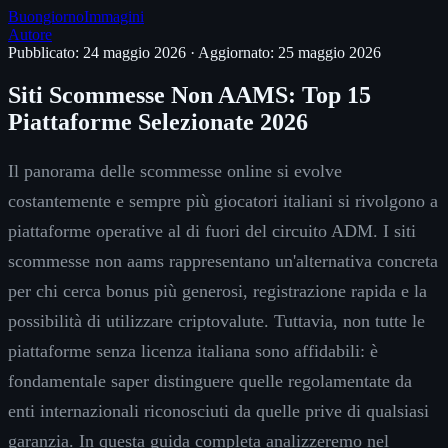
Buongiorno
Immagini
Autore
Pubblicato: 24 maggio 2026
·
Aggiornato: 25 maggio 2026
Siti Scommesse Non AAMS: Top 15
Piattaforme Selezionate 2026
Il panorama delle scommesse online si evolve
costantemente e sempre più giocatori italiani si rivolgono a
piattaforme operative al di fuori del circuito ADM. I siti
scommesse non aams rappresentano un'alternativa concreta
per chi cerca bonus più generosi, registrazione rapida e la
possibilità di utilizzare criptovalute. Tuttavia, non tutte le
piattaforme senza licenza italiana sono affidabili: è
fondamentale saper distinguere quelle regolamentate da
enti internazionali riconosciuti da quelle prive di qualsiasi
garanzia. In questa guida completa analizzeremo nel