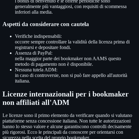
i bonus di benvenuto e le offerte periodiche sono
generalmente più vantaggiosi, con requisiti di scommessa
inferiori alla media.
Aspetti da considerare con cautela
Verifiche indispensabili:
occorre sempre controllare la validità della licenza prima di
registrarsi e depositare fondi.
Assenza di PayPal:
nella maggior parte dei bookmaker non AAMS questo
metodo di pagamento non è disponibile.
Nessuna tutela ADM:
in caso di controversie, non si può fare appello all'autorità
italiana.
Licenze internazionali per i bookmaker
non affiliati all'ADM
Le licenze sono il primo elemento da verificare quando si valutano
piattaforme senza concessione italiana. Non tutte le autorizzazioni
hanno lo stesso valore e alcune garantiscono controlli decisamente
più rigorosi. Ecco le principali da conoscere per orientarsi con
sicurezza nella scelta del proprio bookmaker.