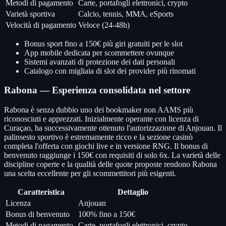
Metodi di pagamento
Carte, portafogli elettronici, crypto
Varietà sportiva
Calcio, tennis, MMA, eSports
Velocità di pagamento
Veloce (24-48h)
Bonus sport fino a 150€ più giri gratuiti per le slot
App mobile dedicata per scommettere ovunque
Sistemi avanzati di protezione dei dati personali
Catalogo con migliaia di slot dei provider più rinomati
Rabona — Esperienza consolidata nel settore
Rabona è senza dubbio uno dei bookmaker non AAMS più
riconosciuti e apprezzati. Inizialmente operante con licenza di
Curaçao, ha successivamente ottenuto l'autorizzazione di Anjouan. Il
palinsesto sportivo è estremamente ricco e la sezione casinò
completa l'offerta con giochi live e in versione RNG. Il bonus di
benvenuto raggiunge i 150€ con requisiti di solo 6x. La varietà delle
discipline coperte e la qualità delle quote proposte rendono Rabona
una scelta eccellente per gli scommettitori più esigenti.
Caratteristica
Dettaglio
Licenza
Anjouan
Bonus di benvenuto
100% fino a 150€
Metodi di pagamento
Carte, portafogli elettronici, crypto