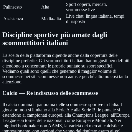
Sport coperti, mercati,
Palinsesto
Alta
scommesse live
Live chat, lingua italiana, tempi
Assistenza
Media-alta
di risposta
Discipline sportive più amate dagli
scommettitori italiani
La scelta della piattaforma dipende anche dalla copertura delle
discipline preferite. Gli scommettitori italiani hanno gusti ben definiti
e tendono a concentrare le proprie puntate su sport specifici.
Vediamo quali sono quelli che generano il maggior volume di
scommesse nei siti scommesse non aams e perché attirano così tanta
attenzione.
Calcio — Re indiscusso delle scommesse
Il calcio domina il panorama delle scommesse sportive in Italia. I
giocatori non si limitano alla Serie A e alla Serie B: le puntate si
estendono ai campionati europei, alla Champions League, all'Europa
League e ai tornei delle nazionali come Europei e Mondiali. Nei
migliori bookmaker non AAMS, la varietà dei mercati calcistici è
impressionante, con opzioni che vanno dal risultato esatto ai gol