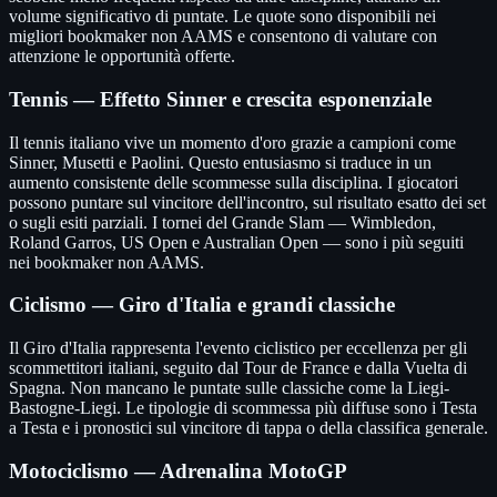
volume significativo di puntate. Le quote sono disponibili nei
migliori bookmaker non AAMS e consentono di valutare con
attenzione le opportunità offerte.
Tennis — Effetto Sinner e crescita esponenziale
Il tennis italiano vive un momento d'oro grazie a campioni come
Sinner, Musetti e Paolini. Questo entusiasmo si traduce in un
aumento consistente delle scommesse sulla disciplina. I giocatori
possono puntare sul vincitore dell'incontro, sul risultato esatto dei set
o sugli esiti parziali. I tornei del Grande Slam — Wimbledon,
Roland Garros, US Open e Australian Open — sono i più seguiti
nei bookmaker non AAMS.
Ciclismo — Giro d'Italia e grandi classiche
Il Giro d'Italia rappresenta l'evento ciclistico per eccellenza per gli
scommettitori italiani, seguito dal Tour de France e dalla Vuelta di
Spagna. Non mancano le puntate sulle classiche come la Liegi-
Bastogne-Liegi. Le tipologie di scommessa più diffuse sono i Testa
a Testa e i pronostici sul vincitore di tappa o della classifica generale.
Motociclismo — Adrenalina MotoGP