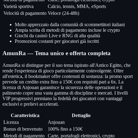
Varietà sportiva
Calcio, tennis, MMA, eSports
Velocità di pagamento
Veloce (24-48h)
Molto apprezzato dalla comunità di scommettitori italiani
Ampia scelta di metodi di pagamento incluse le crypto
Giochi da casinò Live e RNG di alta qualità
Promozioni costanti per giocatori già iscritti
AmunRa — Tema unico e offerta completa
AmunRa si distingue per il suo tema ispirato all'Antico Egitto, che
rende l'esperienza di gioco particolarmente coinvolgente. Oltre
all'estetica, il bookmaker offre contenuti di sostanza: la promo sport
prevede un credito extra fino a 150€ con requisiti pari a 6x. La
licenza di Anjouan garantisce la sicurezza delle operazioni e il
palinsesto copre una vasta gamma di discipline e mercati. I livelli
VIP progressivi premiano la fedeltà dei giocatori con vantaggi
esclusivi e prelievi accelerati.
Caratteristica
Dettaglio
Licenza
Anjouan
Bonus di benvenuto
100% fino a 150€
Metodi di pagamento
Carte, portafogli elettronici, crypto