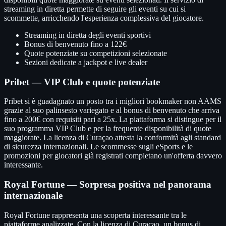
streaming in diretta permette di seguire gli eventi su cui si
scommette, arricchendo l'esperienza complessiva del giocatore.
Streaming in diretta degli eventi sportivi
Bonus di benvenuto fino a 122€
Quote potenziate su competizioni selezionate
Sezioni dedicate a jackpot e live dealer
Pribet — VIP Club e quote potenziate
Pribet si è guadagnato un posto tra i migliori bookmaker non AAMS
grazie al suo palinsesto variegato e al bonus di benvenuto che arriva
fino a 200€ con requisiti pari a 25x. La piattaforma si distingue per il
suo programma VIP Club e per la frequente disponibilità di quote
maggiorate. La licenza di Curaçao attesta la conformità agli standard
di sicurezza internazionali. Le scommesse sugli eSports e le
promozioni per giocatori già registrati completano un'offerta davvero
interessante.
Royal Fortune — Sorpresa positiva nel panorama
internazionale
Royal Fortune rappresenta una scoperta interessante tra le
piattaforme analizzate. Con la licenza di Curaçao, un bonus di