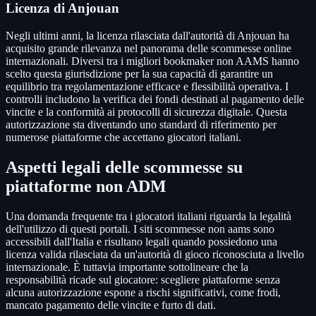
Licenza di Anjouan
Negli ultimi anni, la licenza rilasciata dall'autorità di Anjouan ha
acquisito grande rilevanza nel panorama delle scommesse online
internazionali. Diversi tra i migliori bookmaker non AAMS hanno
scelto questa giurisdizione per la sua capacità di garantire un
equilibrio tra regolamentazione efficace e flessibilità operativa. I
controlli includono la verifica dei fondi destinati al pagamento delle
vincite e la conformità ai protocolli di sicurezza digitale. Questa
autorizzazione sta diventando uno standard di riferimento per
numerose piattaforme che accettano giocatori italiani.
Aspetti legali delle scommesse su
piattaforme non ADM
Una domanda frequente tra i giocatori italiani riguarda la legalità
dell'utilizzo di questi portali. I siti scommesse non aams sono
accessibili dall'Italia e risultano legali quando possiedono una
licenza valida rilasciata da un'autorità di gioco riconosciuta a livello
internazionale. È tuttavia importante sottolineare che la
responsabilità ricade sul giocatore: scegliere piattaforme senza
alcuna autorizzazione espone a rischi significativi, come frodi,
mancato pagamento delle vincite e furto di dati.