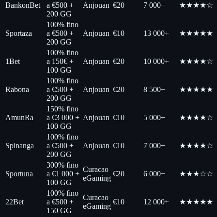
BankonBet
a €500 +
Anjouan
€20
7 000+
★★★★☆
200 GG
100% fino
Sportaza
a €500 +
Anjouan
€10
13 000+
★★★★★
200 GG
100% fino
1Bet
a 150€ +
Anjouan
€20
10 000+
★★★★☆
100 GG
100% fino
Rabona
a €500 +
Anjouan
€20
8 500+
★★★★★
200 GG
150% fino
AmunRa
a €3 000 +
Anjouan
€10
5 000+
★★★★☆
100 GG
100% fino
Spinanga
a €500 +
Anjouan
€10
7 000+
★★★★☆
200 GG
300% fino
Curacao
Sportuna
a €1 000 +
€20
6 000+
★★★☆☆
eGaming
100 GG
100% fino
Curacao
22Bet
a €500 +
€10
12 000+
★★★★★
eGaming
150 GG