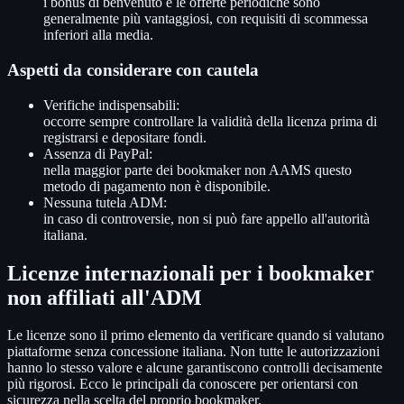
i bonus di benvenuto e le offerte periodiche sono
generalmente più vantaggiosi, con requisiti di scommessa
inferiori alla media.
Aspetti da considerare con cautela
Verifiche indispensabili:
occorre sempre controllare la validità della licenza prima di
registrarsi e depositare fondi.
Assenza di PayPal:
nella maggior parte dei bookmaker non AAMS questo
metodo di pagamento non è disponibile.
Nessuna tutela ADM:
in caso di controversie, non si può fare appello all'autorità
italiana.
Licenze internazionali per i bookmaker
non affiliati all'ADM
Le licenze sono il primo elemento da verificare quando si valutano
piattaforme senza concessione italiana. Non tutte le autorizzazioni
hanno lo stesso valore e alcune garantiscono controlli decisamente
più rigorosi. Ecco le principali da conoscere per orientarsi con
sicurezza nella scelta del proprio bookmaker.