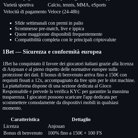
Varietà sportiva
Calcio, tennis, MMA, eSports
Velocità di pagamento
Veloce (24-48h)
Sfide settimanali con premi in palio
Scommesse pre-match, live e ippica
Quote maggiorate disponibili frequentemente
Compatibilità completa con le principali criptovalute
1Bet — Sicurezza e conformità europea
1Bet ha conquistato il favore dei giocatori italiani grazie alla licenza
di Anjouan e al pieno rispetto delle normative europee sulla
protezione dei dati. Il bonus di benvenuto arriva fino a 150€ con
requisiti fissati a 12x, accompagnato da free spin per le slot machine.
La piattaforma dispone di una sezione dedicata al Gioco
Responsabile e prevede la verifica KYC per garantire la massima
trasparenza. I giocatori possono scaricare l'app dedicata per
scommettere comodamente da dispositivi mobili in qualsiasi
momento.
Caratteristica
Dettaglio
Licenza
Anjouan
Bonus di benvenuto
100% fino a 150€ + 100 FS