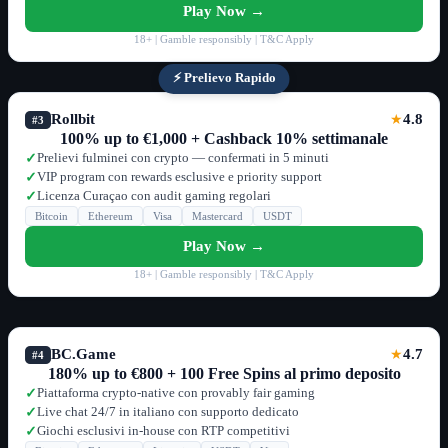
Play Now →
18+ | Gamble responsibly | T&C Apply
⚡ Prelievo Rapido
Rollbit
4.8
★
#3
100% up to €1,000 + Cashback 10% settimanale
Prelievi fulminei con crypto — confermati in 5 minuti
✓
VIP program con rewards esclusive e priority support
✓
Licenza Curaçao con audit gaming regolari
✓
Bitcoin
Ethereum
Visa
Mastercard
USDT
Play Now →
18+ | Gamble responsibly | T&C Apply
BC.Game
4.7
★
#4
180% up to €800 + 100 Free Spins al primo deposito
Piattaforma crypto-native con provably fair gaming
✓
Live chat 24/7 in italiano con supporto dedicato
✓
Giochi esclusivi in-house con RTP competitivi
✓