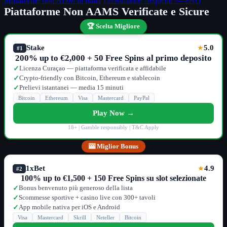
piattaforme non ADM in Italia
12
Domande frequenti — FAQ
Piattaforme Non AAMS Verificate e Sicure
🏆 Scelta Migliore
Stake
5.0
★
#1
200% up to €2,000 + 50 Free Spins al primo deposito
Licenza Curaçao — piattaforma verificata e affidabile
✓
Crypto-friendly con Bitcoin, Ethereum e stablecoin
✓
Prelievi istantanei — media 15 minuti
✓
Bitcoin
Ethereum
Visa
Mastercard
PayPal
Play Now →
18+ | Gamble responsibly | T&C Apply
🎰 Miglior Bonus
1xBet
4.9
★
#2
100% up to €1,500 + 150 Free Spins su slot selezionate
Bonus benvenuto più generoso della lista
✓
Scommesse sportive + casino live con 300+ tavoli
✓
App mobile nativa per iOS e Android
✓
Visa
Mastercard
Skrill
Neteller
Bitcoin