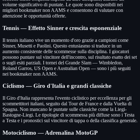
volume significativo di puntate. Le quote sono disponibili nei
migliori bookmaker non AAMS e consentono di valutare con
attenzione le opportunità offerte.
Tennis — Effetto Sinner e crescita esponenziale
Il tennis italiano vive un momento d'oro grazie a campioni come
Sinner, Musetti e Paolini. Questo entusiasmo si traduce in un
aumento consistente delle scommesse sulla disciplina. I giocatori
possono puntare sul vincitore dell'incontro, sul risultato esatto dei set
o sugli esiti parziali. I tornei del Grande Slam — Wimbledon,
Roland Garros, US Open e Australian Open — sono i più seguiti
nei bookmaker non AAMS.
Ciclismo — Giro d'Italia e grandi classiche
Il Giro d'Italia rappresenta l'evento ciclistico per eccellenza per gli
scommettitori italiani, seguito dal Tour de France e dalla Vuelta di
Spagna. Non mancano le puntate sulle classiche come la Liegi-
Bastogne-Liegi. Le tipologie di scommessa più diffuse sono i Testa
a Testa e i pronostici sul vincitore di tappa o della classifica generale.
Motociclismo — Adrenalina MotoGP