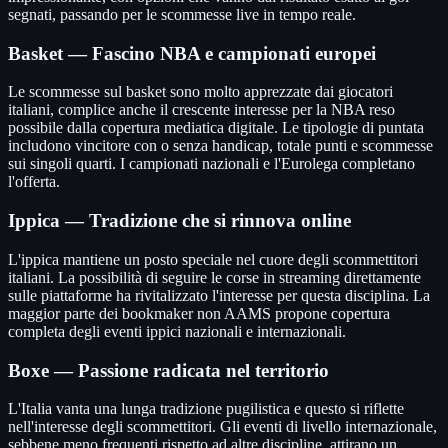
segnati, passando per le scommesse live in tempo reale.
Basket — Fascino NBA e campionati europei
Le scommesse sul basket sono molto apprezzate dai giocatori
italiani, complice anche il crescente interesse per la NBA reso
possibile dalla copertura mediatica digitale. Le tipologie di puntata
includono vincitore con o senza handicap, totale punti e scommesse
sui singoli quarti. I campionati nazionali e l'Eurolega completano
l'offerta.
Ippica — Tradizione che si rinnova online
L'ippica mantiene un posto speciale nel cuore degli scommettitori
italiani. La possibilità di seguire le corse in streaming direttamente
sulle piattaforme ha rivitalizzato l'interesse per questa disciplina. La
maggior parte dei bookmaker non AAMS propone copertura
completa degli eventi ippici nazionali e internazionali.
Boxe — Passione radicata nel territorio
L'Italia vanta una lunga tradizione pugilistica e questo si riflette
nell'interesse degli scommettitori. Gli eventi di livello internazionale,
sebbene meno frequenti rispetto ad altre discipline, attirano un