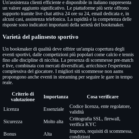
Un'assistenza clienti efficiente e disponibile in italiano rappresenta
un valore aggiunto significativo. Le piattaforme più serie offrono
supporto tramite live chat attiva 24 ore su 24, email dedicata e, in
alcuni casi, assistenza telefonica. La rapidità e la competenza delle
risposte sono indicatori importanti della serietà del bookmaker.
Varietà del palinsesto sportivo
Un bookmaker di qualità deve offrire un'ampia copertura degli
eventi sportivi, dalle competizioni più popolari come calcio e tennis
fino alle discipline di nicchia. La presenza di scommesse pre-match
e live, combinata con mercati diversificati, arricchisce l'esperienza
complessiva del giocatore. I migliori siti scommesse non aams
propongono anche eventi in streaming per seguire le gare in tempo
reale.
Criterio di
Importanza
Cosa verificare
valutazione
Codice licenza, ente regolatore,
Licenza
Essenziale
validità
Crittografia SSL, firewall,
Sicurezza
Molto alta
verifica KYC
Importo, requisiti di scommessa,
Bonus
Alta
condizioni