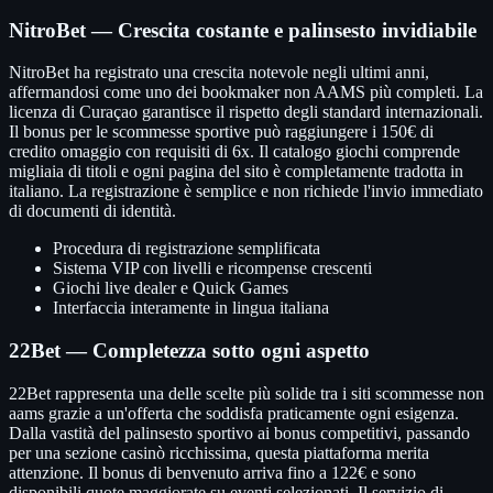
NitroBet — Crescita costante e palinsesto invidiabile
NitroBet ha registrato una crescita notevole negli ultimi anni,
affermandosi come uno dei bookmaker non AAMS più completi. La
licenza di Curaçao garantisce il rispetto degli standard internazionali.
Il bonus per le scommesse sportive può raggiungere i 150€ di
credito omaggio con requisiti di 6x. Il catalogo giochi comprende
migliaia di titoli e ogni pagina del sito è completamente tradotta in
italiano. La registrazione è semplice e non richiede l'invio immediato
di documenti di identità.
Procedura di registrazione semplificata
Sistema VIP con livelli e ricompense crescenti
Giochi live dealer e Quick Games
Interfaccia interamente in lingua italiana
22Bet — Completezza sotto ogni aspetto
22Bet rappresenta una delle scelte più solide tra i siti scommesse non
aams grazie a un'offerta che soddisfa praticamente ogni esigenza.
Dalla vastità del palinsesto sportivo ai bonus competitivi, passando
per una sezione casinò ricchissima, questa piattaforma merita
attenzione. Il bonus di benvenuto arriva fino a 122€ e sono
disponibili quote maggiorate su eventi selezionati. Il servizio di