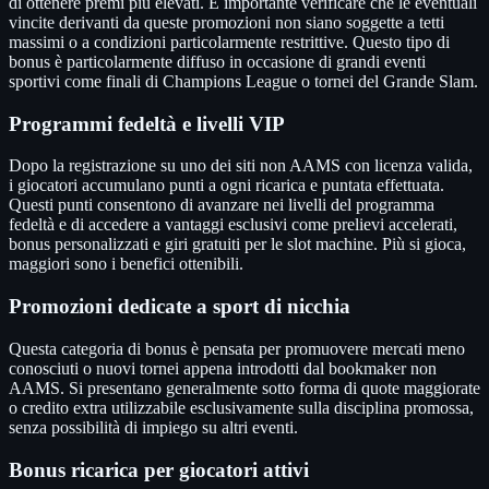
di ottenere premi più elevati. È importante verificare che le eventuali
vincite derivanti da queste promozioni non siano soggette a tetti
massimi o a condizioni particolarmente restrittive. Questo tipo di
bonus è particolarmente diffuso in occasione di grandi eventi
sportivi come finali di Champions League o tornei del Grande Slam.
Programmi fedeltà e livelli VIP
Dopo la registrazione su uno dei siti non AAMS con licenza valida,
i giocatori accumulano punti a ogni ricarica e puntata effettuata.
Questi punti consentono di avanzare nei livelli del programma
fedeltà e di accedere a vantaggi esclusivi come prelievi accelerati,
bonus personalizzati e giri gratuiti per le slot machine. Più si gioca,
maggiori sono i benefici ottenibili.
Promozioni dedicate a sport di nicchia
Questa categoria di bonus è pensata per promuovere mercati meno
conosciuti o nuovi tornei appena introdotti dal bookmaker non
AAMS. Si presentano generalmente sotto forma di quote maggiorate
o credito extra utilizzabile esclusivamente sulla disciplina promossa,
senza possibilità di impiego su altri eventi.
Bonus ricarica per giocatori attivi