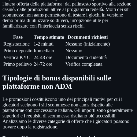
l'intera offerta della piattaforma: dal palinsesto sportivo alla sezione
casinò, dalle promozioni attive al programma fedeltà. Molti dei siti
scommesse non aams permettono di testare i giochi in versione
demo prima di utilizzare soldi veri, un'opzione utile per
familiarizzare con l'interfaccia senza rischi.
Fase
Tempo stimato
Documenti richiesti
Registrazione
1-2 minuti
Nessuno (inizialmente)
Primo deposito
Immediato
Nessuno
Verifica KYC
24-48 ore
Documento d'identità
Primo prelievo
24-72 ore
Verifica completata
Tipologie di bonus disponibili sulle
piattaforme non ADM
Le promozioni costituiscono uno dei principali motivi per cui i
giocatori scelgono i siti scommesse non aams rispetto alle
piattaforme con concessione italiana. Gli importi sono generalmente
superiori e i requisiti di scommessa risultano più accessibili.
Analizziamo le diverse categorie di offerte che i giocatori possono
trovare dopo la registrazione.