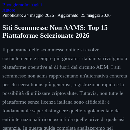
Buongiorno
Immagini
Autore
Pubblicato: 24 maggio 2026
·
Aggiornato: 25 maggio 2026
Siti Scommesse Non AAMS: Top 15
Piattaforme Selezionate 2026
Il panorama delle scommesse online si evolve
costantemente e sempre più giocatori italiani si rivolgono a
piattaforme operative al di fuori del circuito ADM. I siti
scommesse non aams rappresentano un'alternativa concreta
per chi cerca bonus più generosi, registrazione rapida e la
possibilità di utilizzare criptovalute. Tuttavia, non tutte le
piattaforme senza licenza italiana sono affidabili: è
fondamentale saper distinguere quelle regolamentate da
enti internazionali riconosciuti da quelle prive di qualsiasi
garanzia. In questa guida completa analizzeremo nel