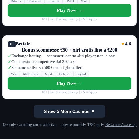
Bitcoin
Ethereum
Litecoin
USDT
Visa
Play Now →
18+ | Gamble responsibly | T&C Apply
Betfair
4.6
★
#5
Bonus scommesse €50 + giri gratis fino a €200
Exchange betting — scommetti contro altri player, non la casa
✓
Commissioni competitive dal 2% in su
✓
Scommesse live su 500+ eventi giornalieri
✓
Visa
Mastercard
Skrill
Neteller
PayPal
Play Now →
18+ | Gamble responsibly | T&C Apply
Show 5 More Casinos ▼
18+ only. Gambling can be addictive — play responsibly. T&C apply.
BeGambleAware.org