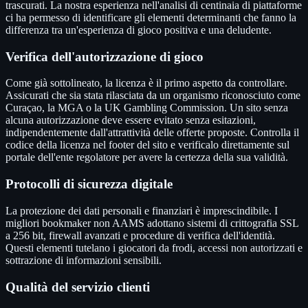
trascurati. La nostra esperienza nell'analisi di centinaia di piattaforme
ci ha permesso di identificare gli elementi determinanti che fanno la
differenza tra un'esperienza di gioco positiva e una deludente.
Verifica dell'autorizzazione di gioco
Come già sottolineato, la licenza è il primo aspetto da controllare.
Assicurati che sia stata rilasciata da un organismo riconosciuto come
Curaçao, la MGA o la UK Gambling Commission. Un sito senza
alcuna autorizzazione deve essere evitato senza esitazioni,
indipendentemente dall'attrattività delle offerte proposte. Controlla il
codice della licenza nel footer del sito e verificalo direttamente sul
portale dell'ente regolatore per avere la certezza della sua validità.
Protocolli di sicurezza digitale
La protezione dei dati personali e finanziari è imprescindibile. I
migliori bookmaker non AAMS adottano sistemi di crittografia SSL
a 256 bit, firewall avanzati e procedure di verifica dell'identità.
Questi elementi tutelano i giocatori da frodi, accessi non autorizzati e
sottrazione di informazioni sensibili.
Qualità del servizio clienti