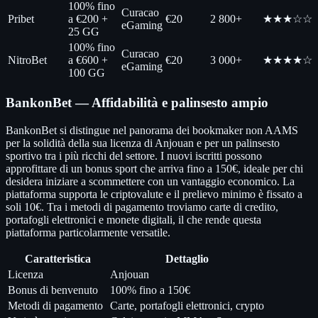
100% fino
Curacao
Pribet
a €200 +
€20
2 800+
★★★☆☆
eGaming
25 GG
100% fino
Curacao
NitroBet
a €600 +
€20
3 000+
★★★★☆
eGaming
100 GG
BankonBet — Affidabilità e palinsesto ampio
BankonBet si distingue nel panorama dei bookmaker non AAMS
per la solidità della sua licenza di Anjouan e per un palinsesto
sportivo tra i più ricchi del settore. I nuovi iscritti possono
approfittare di un bonus sport che arriva fino a 150€, ideale per chi
desidera iniziare a scommettere con un vantaggio economico. La
piattaforma supporta le criptovalute e il prelievo minimo è fissato a
soli 10€. Tra i metodi di pagamento troviamo carte di credito,
portafogli elettronici e monete digitali, il che rende questa
piattaforma particolarmente versatile.
Caratteristica
Dettaglio
Licenza
Anjouan
Bonus di benvenuto
100% fino a 150€
Metodi di pagamento
Carte, portafogli elettronici, crypto