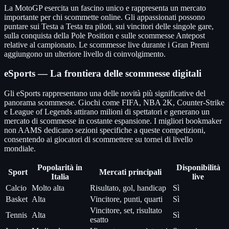
La MotoGP esercita un fascino unico e rappresenta un mercato
importante per chi scommette online. Gli appassionati possono
puntare sui Testa a Testa tra piloti, sui vincitori delle singole gare,
sulla conquista della Pole Position e sulle scommesse Antepost
relative al campionato. Le scommesse live durante i Gran Premi
aggiungono un ulteriore livello di coinvolgimento.
eSports — La frontiera delle scommesse digitali
Gli eSports rappresentano una delle novità più significative del
panorama scommesse. Giochi come FIFA, NBA 2K, Counter-Strike
e League of Legends attirano milioni di spettatori e generano un
mercato di scommesse in costante espansione. I migliori bookmaker
non AAMS dedicano sezioni specifiche a queste competizioni,
consentendo ai giocatori di scommettere su tornei di livello
mondiale.
Popolarità in
Disponibilità
Sport
Mercati principali
Italia
live
Calcio
Molto alta
Risultato, gol, handicap
Sì
Basket
Alta
Vincitore, punti, quarti
Sì
Vincitore, set, risultato
Tennis
Alta
Sì
esatto