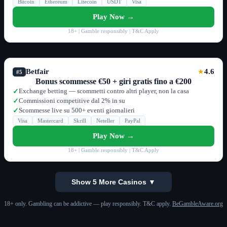
Bitcoin
Ethereum
Litecoin
USDT
Visa
Play Now →
18+ | Gamble responsibly | T&C Apply
Betfair
4.6
★
#5
Bonus scommesse €50 + giri gratis fino a €200
Exchange betting — scommetti contro altri player, non la casa
✓
Commissioni competitive dal 2% in su
✓
Scommesse live su 500+ eventi giornalieri
✓
Visa
Mastercard
Skrill
Neteller
PayPal
Play Now →
18+ | Gamble responsibly | T&C Apply
Show 5 More Casinos ▼
18+ only. Gambling can be addictive — play responsibly. T&C apply.
BeGambleAware.org