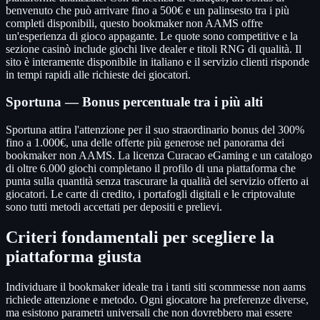
benvenuto che può arrivare fino a 500€ e un palinsesto tra i più
completi disponibili, questo bookmaker non AAMS offre
un'esperienza di gioco appagante. Le quote sono competitive e la
sezione casinò include giochi live dealer e titoli RNG di qualità. Il
sito è interamente disponibile in italiano e il servizio clienti risponde
in tempi rapidi alle richieste dei giocatori.
Sportuna — Bonus percentuale tra i più alti
Sportuna attira l'attenzione per il suo straordinario bonus del 300%
fino a 1.000€, una delle offerte più generose nel panorama dei
bookmaker non AAMS. La licenza Curacao eGaming e un catalogo
di oltre 6.000 giochi completano il profilo di una piattaforma che
punta sulla quantità senza trascurare la qualità del servizio offerto ai
giocatori. Le carte di credito, i portafogli digitali e le criptovalute
sono tutti metodi accettati per depositi e prelievi.
Criteri fondamentali per scegliere la
piattaforma giusta
Individuare il bookmaker ideale tra i tanti siti scommesse non aams
richiede attenzione e metodo. Ogni giocatore ha preferenze diverse,
ma esistono parametri universali che non dovrebbero mai essere