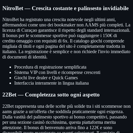
NitroBet — Crescita costante e palinsesto invidiabile
NitroBet ha registrato una crescita notevole negli ultimi anni,
affermandosi come uno dei bookmaker non AAMS più completi. La
licenza di Curaçao garantisce il rispetto degli standard internazionali.
Il bonus per le scommesse sportive può raggiungere i 150€ di
credito omaggio con requisiti di 6x. Il catalogo giochi comprende
migliaia di titoli e ogni pagina del sito è completamente tradotta in
italiano. La registrazione è semplice e non richiede l'invio immediato
di documenti di identità.
Procedura di registrazione semplificata
Sistema VIP con livelli e ricompense crescenti
Giochi live dealer e Quick Games
Interfaccia interamente in lingua italiana
22Bet — Completezza sotto ogni aspetto
22Bet rappresenta una delle scelte più solide tra i siti scommesse non
aams grazie a un'offerta che soddisfa praticamente ogni esigenza.
Dalla vastità del palinsesto sportivo ai bonus competitivi, passando
per una sezione casinò ricchissima, questa piattaforma merita
attenzione. Il bonus di benvenuto arriva fino a 122€ e sono
disponibili quote maggiorate su eventi selezionati. Il servizio di