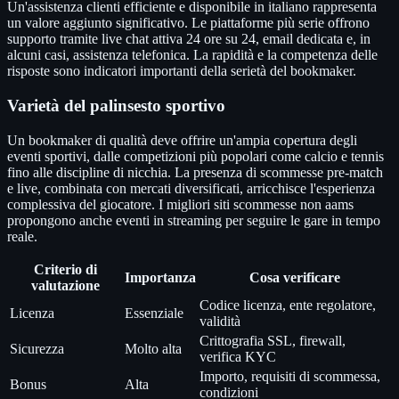
Un'assistenza clienti efficiente e disponibile in italiano rappresenta
un valore aggiunto significativo. Le piattaforme più serie offrono
supporto tramite live chat attiva 24 ore su 24, email dedicata e, in
alcuni casi, assistenza telefonica. La rapidità e la competenza delle
risposte sono indicatori importanti della serietà del bookmaker.
Varietà del palinsesto sportivo
Un bookmaker di qualità deve offrire un'ampia copertura degli
eventi sportivi, dalle competizioni più popolari come calcio e tennis
fino alle discipline di nicchia. La presenza di scommesse pre-match
e live, combinata con mercati diversificati, arricchisce l'esperienza
complessiva del giocatore. I migliori siti scommesse non aams
propongono anche eventi in streaming per seguire le gare in tempo
reale.
Criterio di
Importanza
Cosa verificare
valutazione
Codice licenza, ente regolatore,
Licenza
Essenziale
validità
Crittografia SSL, firewall,
Sicurezza
Molto alta
verifica KYC
Importo, requisiti di scommessa,
Bonus
Alta
condizioni