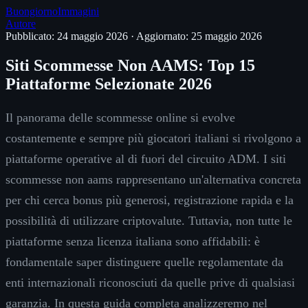
Buongiorno
Immagini
Autore
Pubblicato: 24 maggio 2026
·
Aggiornato: 25 maggio 2026
Siti Scommesse Non AAMS: Top 15
Piattaforme Selezionate 2026
Il panorama delle scommesse online si evolve
costantemente e sempre più giocatori italiani si rivolgono a
piattaforme operative al di fuori del circuito ADM. I siti
scommesse non aams rappresentano un'alternativa concreta
per chi cerca bonus più generosi, registrazione rapida e la
possibilità di utilizzare criptovalute. Tuttavia, non tutte le
piattaforme senza licenza italiana sono affidabili: è
fondamentale saper distinguere quelle regolamentate da
enti internazionali riconosciuti da quelle prive di qualsiasi
garanzia. In questa guida completa analizzeremo nel