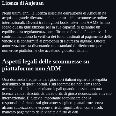
Licenza di Anjouan
Negli ultimi anni, la licenza rilasciata dall'autorità di Anjouan ha
acquisito grande rilevanza nel panorama delle scommesse online
internazionali. Diversi tra i migliori bookmaker non AAMS hanno
scelto questa giurisdizione per la sua capacità di garantire un
equilibrio tra regolamentazione efficace e flessibilità operativa. I
controlli includono la verifica dei fondi destinati al pagamento delle
vincite e la conformità ai protocolli di sicurezza digitale. Questa
autorizzazione sta diventando uno standard di riferimento per
numerose piattaforme che accettano giocatori italiani.
Aspetti legali delle scommesse su
piattaforme non ADM
Una domanda frequente tra i giocatori italiani riguarda la legalità
dell'utilizzo di questi portali. I siti scommesse non aams sono
accessibili dall'Italia e risultano legali quando possiedono una
licenza valida rilasciata da un'autorità di gioco riconosciuta a livello
internazionale. È tuttavia importante sottolineare che la
responsabilità ricade sul giocatore: scegliere piattaforme senza
alcuna autorizzazione espone a rischi significativi, come frodi,
mancato pagamento delle vincite e furto di dati.