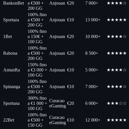
BankonBet
a €500 +
Anjouan
€20
7 000+
★★★★☆
200 GG
100% fino
Sportaza
a €500 +
Anjouan
€10
13 000+
★★★★★
200 GG
100% fino
1Bet
a 150€ +
Anjouan
€20
10 000+
★★★★☆
100 GG
100% fino
Rabona
a €500 +
Anjouan
€20
8 500+
★★★★★
200 GG
150% fino
AmunRa
a €3 000 +
Anjouan
€10
5 000+
★★★★☆
100 GG
100% fino
Spinanga
a €500 +
Anjouan
€10
7 000+
★★★★☆
200 GG
300% fino
Curacao
Sportuna
a €1 000 +
€20
6 000+
★★★☆☆
eGaming
100 GG
100% fino
Curacao
22Bet
a €500 +
€10
12 000+
★★★★★
eGaming
150 GG