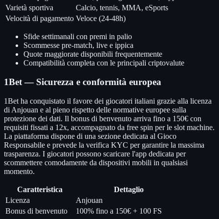
Varietà sportiva
Calcio, tennis, MMA, eSports
Velocità di pagamento
Veloce (24-48h)
Sfide settimanali con premi in palio
Scommesse pre-match, live e ippica
Quote maggiorate disponibili frequentemente
Compatibilità completa con le principali criptovalute
1Bet — Sicurezza e conformità europea
1Bet ha conquistato il favore dei giocatori italiani grazie alla licenza
di Anjouan e al pieno rispetto delle normative europee sulla
protezione dei dati. Il bonus di benvenuto arriva fino a 150€ con
requisiti fissati a 12x, accompagnato da free spin per le slot machine.
La piattaforma dispone di una sezione dedicata al Gioco
Responsabile e prevede la verifica KYC per garantire la massima
trasparenza. I giocatori possono scaricare l'app dedicata per
scommettere comodamente da dispositivi mobili in qualsiasi
momento.
Caratteristica
Dettaglio
Licenza
Anjouan
Bonus di benvenuto
100% fino a 150€ + 100 FS