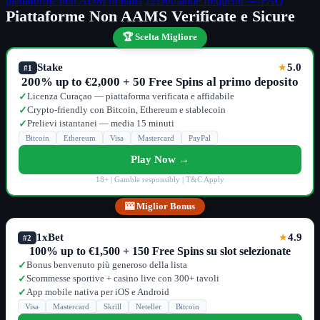
piattaforme non ADM in Italia
12
Domande frequenti — FAQ
Piattaforme Non AAMS Verificate e Sicure
🏆 Scelta Migliore
Stake
5.0
★
#1
200% up to €2,000 + 50 Free Spins al primo deposito
Licenza Curaçao — piattaforma verificata e affidabile
✓
Crypto-friendly con Bitcoin, Ethereum e stablecoin
✓
Prelievi istantanei — media 15 minuti
✓
Bitcoin
Ethereum
Visa
Mastercard
PayPal
Play Now →
18+ | Gamble responsibly | T&C Apply
🎰 Miglior Bonus
1xBet
4.9
★
#2
100% up to €1,500 + 150 Free Spins su slot selezionate
Bonus benvenuto più generoso della lista
✓
Scommesse sportive + casino live con 300+ tavoli
✓
App mobile nativa per iOS e Android
✓
Visa
Mastercard
Skrill
Neteller
Bitcoin