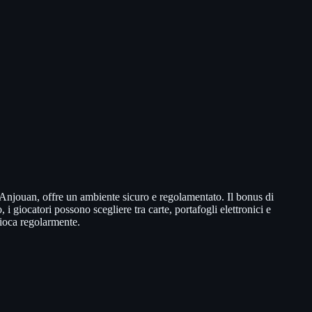
i Anjouan, offre un ambiente sicuro e regolamentato. Il bonus di
 giocatori possono scegliere tra carte, portafogli elettronici e
gioca regolarmente.