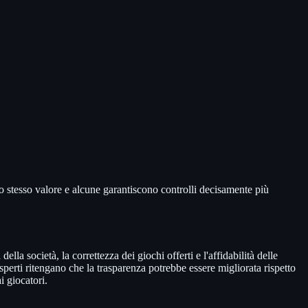
o stesso valore e alcune garantiscono controlli decisamente più
ella società, la correttezza dei giochi offerti e l'affidabilità delle
esperti ritengano che la trasparenza potrebbe essere migliorata rispetto
i giocatori.