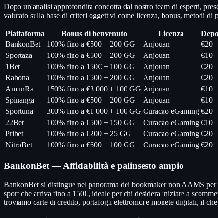
Dopo un'analisi approfondita condotta dal nostro team di esperti, presen
valutato sulla base di criteri oggettivi come licenza, bonus, metodi d
Piattaforma
Bonus di benvenuto
Licenza
Depo
BankonBet
100% fino a €500 + 200 GG
Anjouan
€20
Sportaza
100% fino a €500 + 200 GG
Anjouan
€10
1Bet
100% fino a 150€ + 100 GG
Anjouan
€20
Rabona
100% fino a €500 + 200 GG
Anjouan
€20
AmunRa
150% fino a €3 000 + 100 GG
Anjouan
€10
Spinanga
100% fino a €500 + 200 GG
Anjouan
€10
Sportuna
300% fino a €1 000 + 100 GG
Curacao eGaming
€20
22Bet
100% fino a €500 + 150 GG
Curacao eGaming
€10
Pribet
100% fino a €200 + 25 GG
Curacao eGaming
€20
NitroBet
100% fino a €600 + 100 GG
Curacao eGaming
€20
BankonBet — Affidabilità e palinsesto ampio
BankonBet si distingue nel panorama dei bookmaker non AAMS per la soli
sport che arriva fino a 150€, ideale per chi desidera iniziare a scomm
troviamo carte di credito, portafogli elettronici e monete digitali, il c