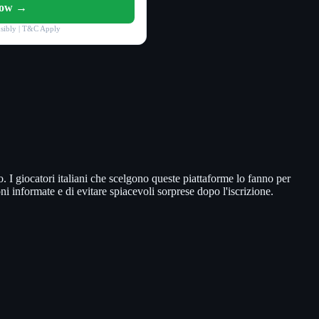
Now →
sibly | T&C Apply
o. I giocatori italiani che scelgono queste piattaforme lo fanno per
 informate e di evitare spiacevoli sorprese dopo l'iscrizione.