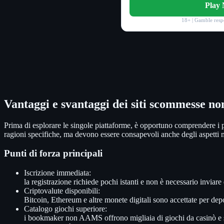
Play
18+ | Gamble resp
Vantaggi e svantaggi dei siti scommesse n
Prima di esplorare le singole piattaforme, è opportuno comprendere i pun
ragioni specifiche, ma devono essere consapevoli anche degli aspetti m
Punti di forza principali
Iscrizione immediata:
la registrazione richiede pochi istanti e non è necessario invia
Criptovalute disponibili:
Bitcoin, Ethereum e altre monete digitali sono accettate per dep
Catalogo giochi superiore:
i bookmaker non AAMS offrono migliaia di giochi da casinò e spes