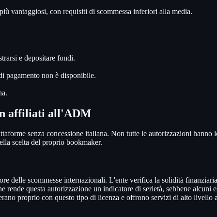
iù vantaggiosi, con requisiti di scommessa inferiori alla media.
trarsi e depositare fondi.
i pagamento non è disponibile.
na.
n affiliati all'ADM
ttaforme senza concessione italiana. Non tutte le autorizzazioni hanno l
nella scelta del proprio bookmaker.
tore delle scommesse internazionali. L'ente verifica la solidità finanziaria d
 che rende questa autorizzazione un indicatore di serietà, sebbene alcuni 
rano proprio con questo tipo di licenza e offrono servizi di alto livello a