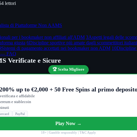
4 lettori
alista di Piattaforme Non AAMS
ionali per i bookmaker non affiliati all'ADM
3
Aspetti legali delle sc
taforma giusta
6
Discipline sportive più amate dagli scommettitori italiani
9
Sistemi di pagamento accettati nei bookmaker non ADM
10
Discipline
i — FAQ
 Verificate e Sicure
🏆 Scelta Migliore
200% up to €2,000 + 50 Free Spins al primo deposit
rificata e affidabile
hereum e stablecoin
minuti
ercard
PayPal
Play Now →
18+ | Gamble responsibly | T&C Apply