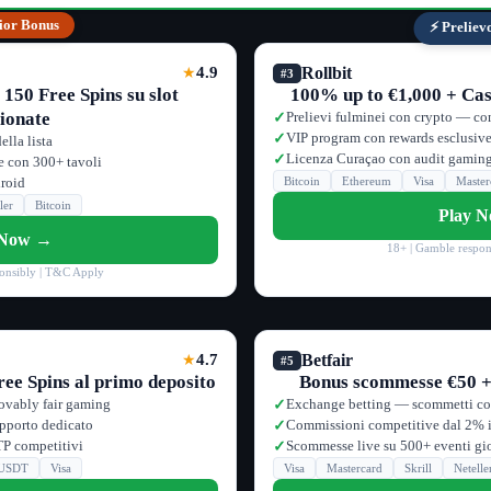
ior Bonus
⚡ Preliev
Rollbit
4.9
★
#3
150 Free Spins su slot
100% up to €1,000 + Ca
zionate
Prelievi fulminei con crypto — co
✓
VIP program con rewards esclusive 
✓
lla lista
Licenza Curaçao con audit gaming
✓
e con 300+ tavoli
droid
Bitcoin
Ethereum
Visa
Master
ler
Bitcoin
Play 
 Now →
18+ | Gamble respon
onsibly | T&C Apply
Betfair
4.7
★
#5
ee Spins al primo deposito
Bonus scommesse €50 + g
rovably fair gaming
Exchange betting — scommetti cont
✓
upporto dedicato
Commissioni competitive dal 2% i
✓
TP competitivi
Scommesse live su 500+ eventi gio
✓
USDT
Visa
Visa
Mastercard
Skrill
Netelle