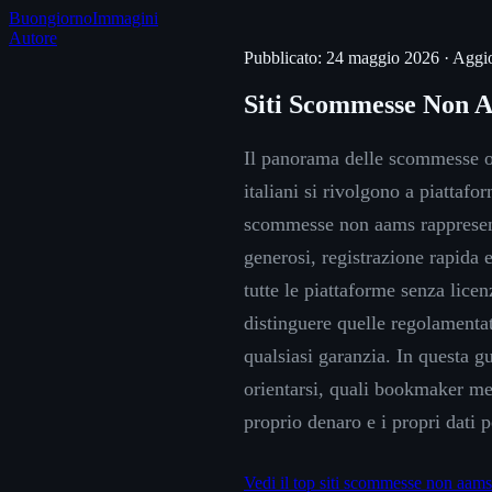
Buongiorno
Immagini
Autore
Pubblicato: 24 maggio 2026
·
Aggio
Siti Scommesse Non A
Il panorama delle scommesse on
italiani si rivolgono a piattafo
scommesse non aams rappresent
generosi, registrazione rapida e
tutte le piattaforme senza licen
distinguere quelle regolamentat
qualsiasi garanzia. In questa 
orientarsi, quali bookmaker meri
proprio denaro e i propri dati p
Vedi il top siti scommesse non aa