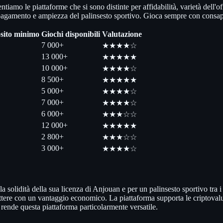
tiamo le piattaforme che si sono distinte per affidabilità, varietà dell'
i pagamento e ampiezza del palinsesto sportivo. Gioca sempre con consape
sito minimo
Giochi disponibili
Valutazione
7 000+
★★★★☆
13 000+
★★★★★
10 000+
★★★★☆
8 500+
★★★★★
5 000+
★★★★☆
7 000+
★★★★☆
6 000+
★★★☆☆
12 000+
★★★★★
2 800+
★★★☆☆
3 000+
★★★★☆
dità della sua licenza di Anjouan e per un palinsesto sportivo tra i più
ettere con un vantaggio economico. La piattaforma supporta le criptovalu
he rende questa piattaforma particolarmente versatile.