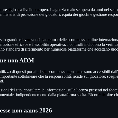
 prestigiose a livello europeo. L'agenzia maltese opera da anni nel set
n materia di protezione dei giocatori, equità dei giochi e gestione respons
acquisito grande rilevanza nel panorama delle scommesse online internazi
ntazione efficace e flessibilità operativa. I controlli includono la verific
uno standard di riferimento per numerose piattaforme che accettano giocat
forme non ADM
utilizzo di questi portali. I siti scommesse non aams sono accessibili dall
a importante sottolineare che la responsabilità ricade sul giocatore: sceg
ti.
oni del sito, consultare le informazioni sulla licenza presenti nel foote
ndamentale, indipendentemente dalla piattaforma scelta. Ricorda inoltre 
messe non aams 2026