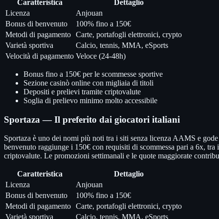
Caratteristica
Dettaglio
Licenza
Anjouan
Bonus di benvenuto
100% fino a 150€
Metodi di pagamento
Carte, portafogli elettronici, crypto
Varietà sportiva
Calcio, tennis, MMA, eSports
Velocità di pagamento
Veloce (24-48h)
Bonus fino a 150€ per le scommesse sportive
Sezione casinò online con migliaia di titoli
Depositi e prelievi tramite criptovalute
Soglia di prelievo minimo molto accessibile
Sportaza — Il preferito dai giocatori italiani
Sportaza è uno dei nomi più noti tra i siti senza licenza AAMS e gode d
benvenuto raggiunge i 150€ con requisiti di scommessa pari a 6x, tra i 
criptovalute. Le promozioni settimanali e le quote maggiorate contribu
Caratteristica
Dettaglio
Licenza
Anjouan
Bonus di benvenuto
100% fino a 150€
Metodi di pagamento
Carte, portafogli elettronici, crypto
Varietà sportiva
Calcio, tennis, MMA, eSports