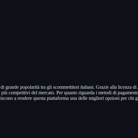
i grande popolarità tra gli scommettitori italiani. Grazie alla licenza d
più competitivi del mercato. Per quanto riguarda i metodi di pagamento, i
iscono a rendere questa piattaforma una delle migliori opzioni per chi 