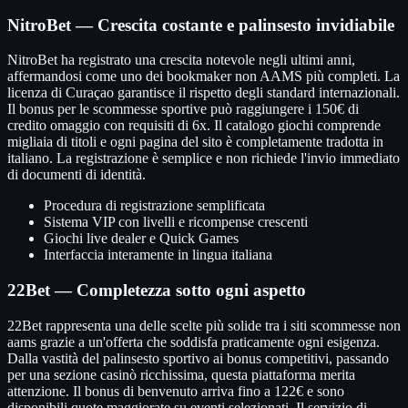
NitroBet — Crescita costante e palinsesto invidiabile
NitroBet ha registrato una crescita notevole negli ultimi anni,
affermandosi come uno dei bookmaker non AAMS più completi. La
licenza di Curaçao garantisce il rispetto degli standard internazionali.
Il bonus per le scommesse sportive può raggiungere i 150€ di
credito omaggio con requisiti di 6x. Il catalogo giochi comprende
migliaia di titoli e ogni pagina del sito è completamente tradotta in
italiano. La registrazione è semplice e non richiede l'invio immediato
di documenti di identità.
Procedura di registrazione semplificata
Sistema VIP con livelli e ricompense crescenti
Giochi live dealer e Quick Games
Interfaccia interamente in lingua italiana
22Bet — Completezza sotto ogni aspetto
22Bet rappresenta una delle scelte più solide tra i siti scommesse non
aams grazie a un'offerta che soddisfa praticamente ogni esigenza.
Dalla vastità del palinsesto sportivo ai bonus competitivi, passando
per una sezione casinò ricchissima, questa piattaforma merita
attenzione. Il bonus di benvenuto arriva fino a 122€ e sono
disponibili quote maggiorate su eventi selezionati. Il servizio di