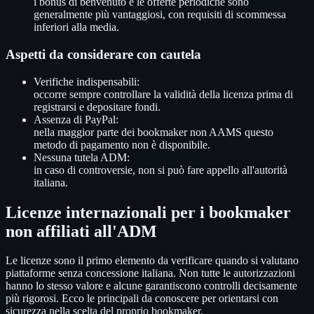
i bonus di benvenuto e le offerte periodiche sono
generalmente più vantaggiosi, con requisiti di scommessa
inferiori alla media.
Aspetti da considerare con cautela
Verifiche indispensabili:
occorre sempre controllare la validità della licenza prima di
registrarsi e depositare fondi.
Assenza di PayPal:
nella maggior parte dei bookmaker non AAMS questo
metodo di pagamento non è disponibile.
Nessuna tutela ADM:
in caso di controversie, non si può fare appello all'autorità
italiana.
Licenze internazionali per i bookmaker
non affiliati all'ADM
Le licenze sono il primo elemento da verificare quando si valutano
piattaforme senza concessione italiana. Non tutte le autorizzazioni
hanno lo stesso valore e alcune garantiscono controlli decisamente
più rigorosi. Ecco le principali da conoscere per orientarsi con
sicurezza nella scelta del proprio bookmaker.