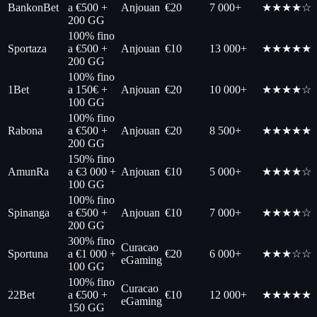
BankonBet
a €500 +
Anjouan
€20
7 000+
★★★★☆
200 GG
100% fino
Sportaza
a €500 +
Anjouan
€10
13 000+
★★★★★
200 GG
100% fino
1Bet
a 150€ +
Anjouan
€20
10 000+
★★★★☆
100 GG
100% fino
Rabona
a €500 +
Anjouan
€20
8 500+
★★★★★
200 GG
150% fino
AmunRa
a €3 000 +
Anjouan
€10
5 000+
★★★★☆
100 GG
100% fino
Spinanga
a €500 +
Anjouan
€10
7 000+
★★★★☆
200 GG
300% fino
Curacao
Sportuna
a €1 000 +
€20
6 000+
★★★☆☆
eGaming
100 GG
100% fino
Curacao
22Bet
a €500 +
€10
12 000+
★★★★★
eGaming
150 GG