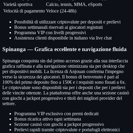
Varietà sportiva
Calcio, tennis, MMA, eSports
Velocità di pagamento
Veloce (24-48h)
Possibilità di utilizzare criptovalute per depositi e prelievi
Bonus settimanali riservati ai giocatori registrati
Programma VIP con livelli progressivi
Assistenza clienti disponibile in italiano via live chat
Spinanga — Grafica eccellente e navigazione fluida
Spinanga conquista sin dal primo accesso grazie alla sua interfaccia
grafica raffinata e alla navigazione ottimizzata sia per desktop che
per dispositivi mobili. La licenza di Anjouan conferma l'impegno
verso la sicurezza dei giocatori. Il bonus di benvenuto è pari al
100% del primo deposito fino a 150€ e i requisiti sono fissati a 6x.
Le criptovalute sono disponibili sia per i depositi che per i prelievi
delle vincite ottenute. La piattaforma offre anche una sezione casinò
con giochi a jackpot progressivo e titoli dei migliori provider del
settore.
Programma VIP esclusivo con premi dedicati
Bonus ricarica attivo ogni settimana
Sezione casinò con giochi a jackpot progressivo
Prelievi rapidi tramite criptovalute e portafogli elettronici