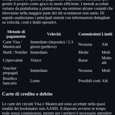
gestire il proprio conto gioco in modo efficiente. I metodi accettati
variano da piattaforma a piattaforma, ma esistono alcune costanti che
ritroviamo nella maggior parte dei siti scommesse non aams. Di
seguito analizziamo i principali sistemi con informazioni dettagliate
su velocità, costi e limiti operativi.
Metodo di
Velocità
Commissioni
Limiti
pagamento
Carte Visa /
Immediato (deposito) / 2-3
Nessuna
Alti
Mastercard
giorni (prelievo)
Skrill / Neteller
Immediato
Medie
Medi
Molto
Criptovalute
Veloce
Basse
alti
Voucher
Immediato
Nessuna
Medi
prepagati
Bonifico
Lento
Possibili costi
Alti
bancario
Carte di credito e debito
Le carte dei circuiti Visa e Mastercard sono accettate nella quasi
totalità dei bookmaker non AAMS. Il deposito avviene in tempo
reale senza commissioni, mentre per i prelievi è necessario attendere