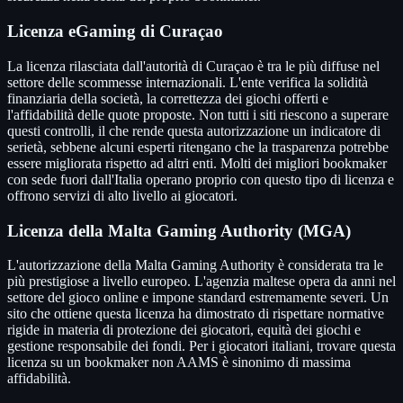
Licenza eGaming di Curaçao
La licenza rilasciata dall'autorità di Curaçao è tra le più diffuse nel
settore delle scommesse internazionali. L'ente verifica la solidità
finanziaria della società, la correttezza dei giochi offerti e
l'affidabilità delle quote proposte. Non tutti i siti riescono a superare
questi controlli, il che rende questa autorizzazione un indicatore di
serietà, sebbene alcuni esperti ritengano che la trasparenza potrebbe
essere migliorata rispetto ad altri enti. Molti dei migliori bookmaker
con sede fuori dall'Italia operano proprio con questo tipo di licenza e
offrono servizi di alto livello ai giocatori.
Licenza della Malta Gaming Authority (MGA)
L'autorizzazione della Malta Gaming Authority è considerata tra le
più prestigiose a livello europeo. L'agenzia maltese opera da anni nel
settore del gioco online e impone standard estremamente severi. Un
sito che ottiene questa licenza ha dimostrato di rispettare normative
rigide in materia di protezione dei giocatori, equità dei giochi e
gestione responsabile dei fondi. Per i giocatori italiani, trovare questa
licenza su un bookmaker non AAMS è sinonimo di massima
affidabilità.