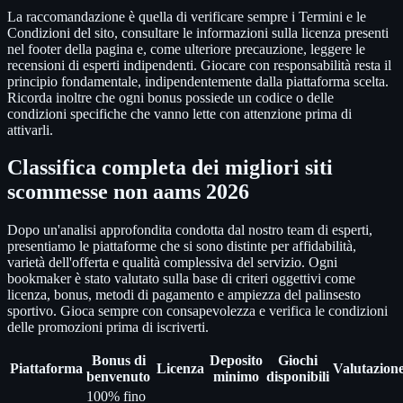
La raccomandazione è quella di verificare sempre i Termini e le
Condizioni del sito, consultare le informazioni sulla licenza presenti
nel footer della pagina e, come ulteriore precauzione, leggere le
recensioni di esperti indipendenti. Giocare con responsabilità resta il
principio fondamentale, indipendentemente dalla piattaforma scelta.
Ricorda inoltre che ogni bonus possiede un codice o delle
condizioni specifiche che vanno lette con attenzione prima di
attivarli.
Classifica completa dei migliori siti
scommesse non aams 2026
Dopo un'analisi approfondita condotta dal nostro team di esperti,
presentiamo le piattaforme che si sono distinte per affidabilità,
varietà dell'offerta e qualità complessiva del servizio. Ogni
bookmaker è stato valutato sulla base di criteri oggettivi come
licenza, bonus, metodi di pagamento e ampiezza del palinsesto
sportivo. Gioca sempre con consapevolezza e verifica le condizioni
delle promozioni prima di iscriverti.
Bonus di
Deposito
Giochi
Piattaforma
Licenza
Valutazion
benvenuto
minimo
disponibili
100% fino