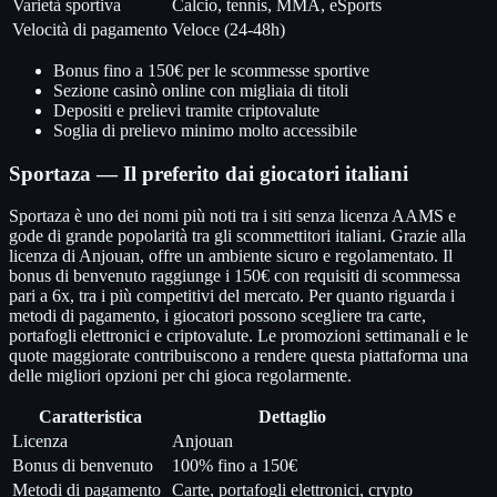
Varietà sportiva
Calcio, tennis, MMA, eSports
Velocità di pagamento
Veloce (24-48h)
Bonus fino a 150€ per le scommesse sportive
Sezione casinò online con migliaia di titoli
Depositi e prelievi tramite criptovalute
Soglia di prelievo minimo molto accessibile
Sportaza — Il preferito dai giocatori italiani
Sportaza è uno dei nomi più noti tra i siti senza licenza AAMS e
gode di grande popolarità tra gli scommettitori italiani. Grazie alla
licenza di Anjouan, offre un ambiente sicuro e regolamentato. Il
bonus di benvenuto raggiunge i 150€ con requisiti di scommessa
pari a 6x, tra i più competitivi del mercato. Per quanto riguarda i
metodi di pagamento, i giocatori possono scegliere tra carte,
portafogli elettronici e criptovalute. Le promozioni settimanali e le
quote maggiorate contribuiscono a rendere questa piattaforma una
delle migliori opzioni per chi gioca regolarmente.
Caratteristica
Dettaglio
Licenza
Anjouan
Bonus di benvenuto
100% fino a 150€
Metodi di pagamento
Carte, portafogli elettronici, crypto