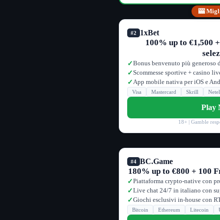
🎰 Migl
1xBet
#2
100% up to €1,500 + 
sele
Bonus benvenuto più generoso de
✓
Scommesse sportive + casino liv
✓
App mobile nativa per iOS e An
✓
Visa
Mastercard
Skrill
Netel
Play
18+ | Gamble resp
BC.Game
#4
180% up to €800 + 100 Fr
Piattaforma crypto-native con p
✓
Live chat 24/7 in italiano con s
✓
Giochi esclusivi in-house con R
✓
Bitcoin
Ethereum
Litecoin