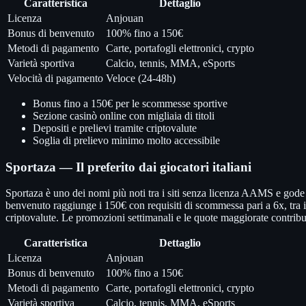
Caratteristica
Dettaglio
Licenza
Anjouan
Bonus di benvenuto
100% fino a 150€
Metodi di pagamento
Carte, portafogli elettronici, crypto
Varietà sportiva
Calcio, tennis, MMA, eSports
Velocità di pagamento
Veloce (24-48h)
Bonus fino a 150€ per le scommesse sportive
Sezione casinò online con migliaia di titoli
Depositi e prelievi tramite criptovalute
Soglia di prelievo minimo molto accessibile
Sportaza — Il preferito dai giocatori italiani
Sportaza è uno dei nomi più noti tra i siti senza licenza AAMS e gode d
benvenuto raggiunge i 150€ con requisiti di scommessa pari a 6x, tra i 
criptovalute. Le promozioni settimanali e le quote maggiorate contribu
Caratteristica
Dettaglio
Licenza
Anjouan
Bonus di benvenuto
100% fino a 150€
Metodi di pagamento
Carte, portafogli elettronici, crypto
Varietà sportiva
Calcio, tennis, MMA, eSports