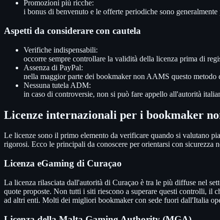
Promozioni più ricche:
i bonus di benvenuto e le offerte periodiche sono generalmente p
Aspetti da considerare con cautela
Verifiche indispensabili:
occorre sempre controllare la validità della licenza prima di regis
Assenza di PayPal:
nella maggior parte dei bookmaker non AAMS questo metodo d
Nessuna tutela ADM:
in caso di controversie, non si può fare appello all'autorità italia
Licenze internazionali per i bookmaker no
Le licenze sono il primo elemento da verificare quando si valutano pia
rigorosi. Ecco le principali da conoscere per orientarsi con sicurezza 
Licenza eGaming di Curaçao
La licenza rilasciata dall'autorità di Curaçao è tra le più diffuse nel set
quote proposte. Non tutti i siti riescono a superare questi controlli, il
ad altri enti. Molti dei migliori bookmaker con sede fuori dall'Italia ope
Licenza della Malta Gaming Authority (MGA)