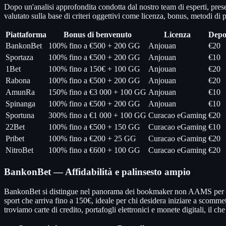
Dopo un'analisi approfondita condotta dal nostro team di esperti, presen
valutato sulla base di criteri oggettivi come licenza, bonus, metodi d
Piattaforma
Bonus di benvenuto
Licenza
Depo
BankonBet
100% fino a €500 + 200 GG
Anjouan
€20
Sportaza
100% fino a €500 + 200 GG
Anjouan
€10
1Bet
100% fino a 150€ + 100 GG
Anjouan
€20
Rabona
100% fino a €500 + 200 GG
Anjouan
€20
AmunRa
150% fino a €3 000 + 100 GG
Anjouan
€10
Spinanga
100% fino a €500 + 200 GG
Anjouan
€10
Sportuna
300% fino a €1 000 + 100 GG
Curacao eGaming
€20
22Bet
100% fino a €500 + 150 GG
Curacao eGaming
€10
Pribet
100% fino a €200 + 25 GG
Curacao eGaming
€20
NitroBet
100% fino a €600 + 100 GG
Curacao eGaming
€20
BankonBet — Affidabilità e palinsesto ampio
BankonBet si distingue nel panorama dei bookmaker non AAMS per la soli
sport che arriva fino a 150€, ideale per chi desidera iniziare a scomm
troviamo carte di credito, portafogli elettronici e monete digitali, il c