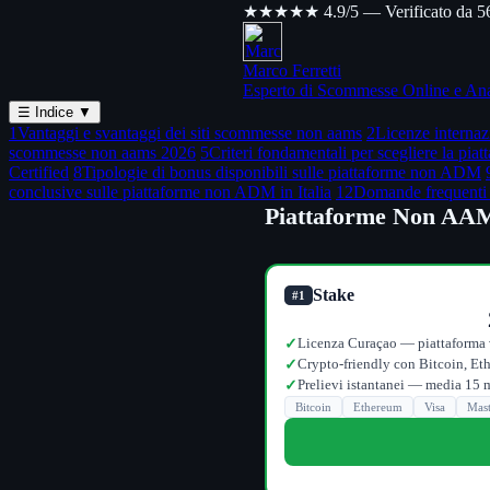
★★★★★
4.9/5 — Verificato da 56
Marco Ferretti
Esperto di Scommesse Online e An
☰
Indice
▼
1
Vantaggi e svantaggi dei siti scommesse non aams
2
Licenze internaz
scommesse non aams 2026
5
Criteri fondamentali per scegliere la piat
Certified
8
Tipologie di bonus disponibili sulle piattaforme non ADM
conclusive sulle piattaforme non ADM in Italia
12
Domande frequent
Piattaforme Non AAMS
Stake
#1
Licenza Curaçao — piattaforma ve
✓
Crypto-friendly con Bitcoin, Et
✓
Prelievi istantanei — media 15 
✓
Bitcoin
Ethereum
Visa
Mast