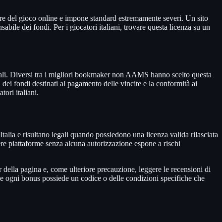
tore del gioco online e impone standard estremamente severi. Un sito
abile dei fondi. Per i giocatori italiani, trovare questa licenza su un
onali. Diversi tra i migliori bookmaker non AAMS hanno scelto questa
a dei fondi destinati al pagamento delle vincite e la conformità ai
ori italiani.
'Italia e risultano legali quando possiedono una licenza valida rilasciata
liere piattaforme senza alcuna autorizzazione espone a rischi
r della pagina e, come ulteriore precauzione, leggere le recensioni di
che ogni bonus possiede un codice o delle condizioni specifiche che