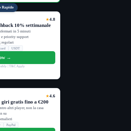
o Rapido
4.8
★
shback 10% settimanale
nfermati in 5 minuti
e priority support
 regolari
card
USDT
Now →
sibly | T&C Apply
4.6
★
iri gratis fino a €200
ro altri player, non la casa
n su
rnalieri
r
PayPal