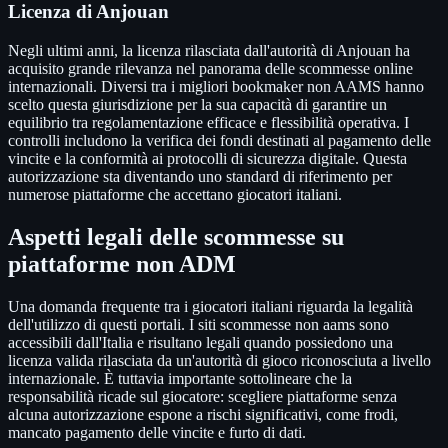
Licenza di Anjouan
Negli ultimi anni, la licenza rilasciata dall'autorità di Anjouan ha
acquisito grande rilevanza nel panorama delle scommesse online
internazionali. Diversi tra i migliori bookmaker non AAMS hanno
scelto questa giurisdizione per la sua capacità di garantire un
equilibrio tra regolamentazione efficace e flessibilità operativa. I
controlli includono la verifica dei fondi destinati al pagamento delle
vincite e la conformità ai protocolli di sicurezza digitale. Questa
autorizzazione sta diventando uno standard di riferimento per
numerose piattaforme che accettano giocatori italiani.
Aspetti legali delle scommesse su
piattaforme non ADM
Una domanda frequente tra i giocatori italiani riguarda la legalità
dell'utilizzo di questi portali. I siti scommesse non aams sono
accessibili dall'Italia e risultano legali quando possiedono una
licenza valida rilasciata da un'autorità di gioco riconosciuta a livello
internazionale. È tuttavia importante sottolineare che la
responsabilità ricade sul giocatore: scegliere piattaforme senza
alcuna autorizzazione espone a rischi significativi, come frodi,
mancato pagamento delle vincite e furto di dati.