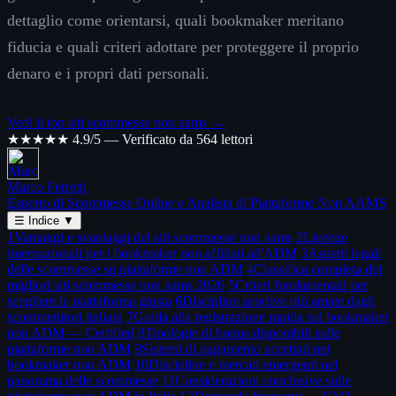
dettaglio come orientarsi, quali bookmaker meritano
fiducia e quali criteri adottare per proteggere il proprio
denaro e i propri dati personali.
Vedi il top siti scommesse non aams →
★★★★★
4.9/5 — Verificato da 564 lettori
Marco Ferretti
Esperto di Scommesse Online e Analista di Piattaforme Non AAMS
☰
Indice
▼
1
Vantaggi e svantaggi dei siti scommesse non aams
2
Licenze
internazionali per i bookmaker non affiliati all'ADM
3
Aspetti legali
delle scommesse su piattaforme non ADM
4
Classifica completa dei
migliori siti scommesse non aams 2026
5
Criteri fondamentali per
scegliere la piattaforma giusta
6
Discipline sportive più amate dagli
scommettitori italiani
7
Guida alla registrazione rapida sui bookmaker
non ADM — Certified
8
Tipologie di bonus disponibili sulle
piattaforme non ADM
9
Sistemi di pagamento accettati nei
bookmaker non ADM
10
Discipline e mercati emergenti nel
panorama delle scommesse
11
Considerazioni conclusive sulle