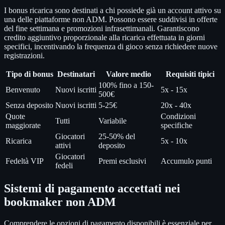
I bonus ricarica sono destinati a chi possiede già un account attivo su
una delle piattaforme non ADM. Possono essere suddivisi in offerte
del fine settimana e promozioni infrasettimanali. Garantiscono
credito aggiuntivo proporzionale alla ricarica effettuata in giorni
specifici, incentivando la frequenza di gioco senza richiedere nuove
registrazioni.
Tipo di bonus
Destinatari
Valore medio
Requisiti tipici
100% fino a 150-
Benvenuto
Nuovi iscritti
5x - 15x
500€
Senza deposito
Nuovi iscritti
5-25€
20x - 40x
Quote
Condizioni
Tutti
Variabile
maggiorate
specifiche
Giocatori
25-50% del
Ricarica
5x - 10x
attivi
deposito
Giocatori
Fedeltà VIP
Premi esclusivi
Accumulo punti
fedeli
Sistemi di pagamento accettati nei
bookmaker non ADM
Comprendere le opzioni di pagamento disponibili è essenziale per