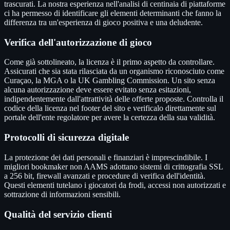
trascurati. La nostra esperienza nell'analisi di centinaia di piattaforme
ci ha permesso di identificare gli elementi determinanti che fanno la
differenza tra un'esperienza di gioco positiva e una deludente.
Verifica dell'autorizzazione di gioco
Come già sottolineato, la licenza è il primo aspetto da controllare.
Assicurati che sia stata rilasciata da un organismo riconosciuto come
Curaçao, la MGA o la UK Gambling Commission. Un sito senza
alcuna autorizzazione deve essere evitato senza esitazioni,
indipendentemente dall'attrattività delle offerte proposte. Controlla il
codice della licenza nel footer del sito e verificalo direttamente sul
portale dell'ente regolatore per avere la certezza della sua validità.
Protocolli di sicurezza digitale
La protezione dei dati personali e finanziari è imprescindibile. I
migliori bookmaker non AAMS adottano sistemi di crittografia SSL
a 256 bit, firewall avanzati e procedure di verifica dell'identità.
Questi elementi tutelano i giocatori da frodi, accessi non autorizzati e
sottrazione di informazioni sensibili.
Qualità del servizio clienti