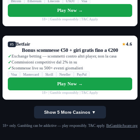
Bitcoin
Ethereum
Litecoin
USDT
Visa
Play Now →
18+ | Gamble responsibly | T&C Apply
Betfair
4.6
★
#5
Bonus scommesse €50 + giri gratis fino a €200
Exchange betting — scommetti contro altri player, non la casa
✓
Commissioni competitive dal 2% in su
✓
Scommesse live su 500+ eventi giornalieri
✓
Visa
Mastercard
Skrill
Neteller
PayPal
Play Now →
18+ | Gamble responsibly | T&C Apply
Show 5 More Casinos ▼
18+ only. Gambling can be addictive — play responsibly. T&C apply.
BeGambleAware.org