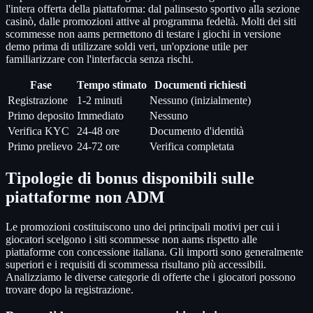
l'intera offerta della piattaforma: dal palinsesto sportivo alla sezione
casinò, dalle promozioni attive al programma fedeltà. Molti dei siti
scommesse non aams permettono di testare i giochi in versione
demo prima di utilizzare soldi veri, un'opzione utile per
familiarizzare con l'interfaccia senza rischi.
Fase
Tempo stimato
Documenti richiesti
Registrazione
1-2 minuti
Nessuno (inizialmente)
Primo deposito
Immediato
Nessuno
Verifica KYC
24-48 ore
Documento d'identità
Primo prelievo
24-72 ore
Verifica completata
Tipologie di bonus disponibili sulle
piattaforme non ADM
Le promozioni costituiscono uno dei principali motivi per cui i
giocatori scelgono i siti scommesse non aams rispetto alle
piattaforme con concessione italiana. Gli importi sono generalmente
superiori e i requisiti di scommessa risultano più accessibili.
Analizziamo le diverse categorie di offerte che i giocatori possono
trovare dopo la registrazione.