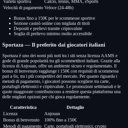
Varietà sportiva
Calcio, tennis, MMA, eSports
Velocità di pagamento
Veloce (24-48h)
Bonus fino a 150€ per le scommesse sportive
Sezione casinò online con migliaia di titoli
Depositi e prelievi tramite criptovalute
Soglia di prelievo minimo molto accessibile
Sportaza — Il preferito dai giocatori italiani
Sportaza è uno dei nomi più noti tra i siti senza licenza AAMS e
gode di grande popolarità tra gli scommettitori italiani. Grazie alla
licenza di Anjouan, offre un ambiente sicuro e regolamentato. Il
bonus di benvenuto raggiunge i 150€ con requisiti di scommessa
pari a 6x, tra i più competitivi del mercato. Per quanto riguarda i
metodi di pagamento, i giocatori possono scegliere tra carte,
portafogli elettronici e criptovalute. Le promozioni settimanali e le
quote maggiorate contribuiscono a rendere questa piattaforma una
delle migliori opzioni per chi gioca regolarmente.
Caratteristica
Dettaglio
Licenza
Anjouan
Bonus di benvenuto
100% fino a 150€
Metodi di pagamento
Carte, portafogli elettronici, crypto