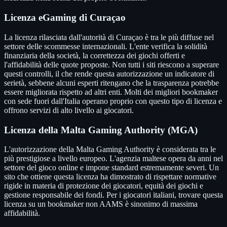
Licenza eGaming di Curaçao
La licenza rilasciata dall'autorità di Curaçao è tra le più diffuse nel
settore delle scommesse internazionali. L'ente verifica la solidità
finanziaria della società, la correttezza dei giochi offerti e
l'affidabilità delle quote proposte. Non tutti i siti riescono a superare
questi controlli, il che rende questa autorizzazione un indicatore di
serietà, sebbene alcuni esperti ritengano che la trasparenza potrebbe
essere migliorata rispetto ad altri enti. Molti dei migliori bookmaker
con sede fuori dall'Italia operano proprio con questo tipo di licenza e
offrono servizi di alto livello ai giocatori.
Licenza della Malta Gaming Authority (MGA)
L'autorizzazione della Malta Gaming Authority è considerata tra le
più prestigiose a livello europeo. L'agenzia maltese opera da anni nel
settore del gioco online e impone standard estremamente severi. Un
sito che ottiene questa licenza ha dimostrato di rispettare normative
rigide in materia di protezione dei giocatori, equità dei giochi e
gestione responsabile dei fondi. Per i giocatori italiani, trovare questa
licenza su un bookmaker non AAMS è sinonimo di massima
affidabilità.