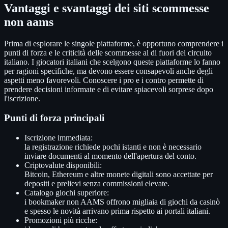
Vantaggi e svantaggi dei siti scommesse
non aams
Prima di esplorare le singole piattaforme, è opportuno comprendere i
punti di forza e le criticità delle scommesse al di fuori del circuito
italiano. I giocatori italiani che scelgono queste piattaforme lo fanno
per ragioni specifiche, ma devono essere consapevoli anche degli
aspetti meno favorevoli. Conoscere i pro e i contro permette di
prendere decisioni informate e di evitare spiacevoli sorprese dopo
l'iscrizione.
Punti di forza principali
Iscrizione immediata:
la registrazione richiede pochi istanti e non è necessario
inviare documenti al momento dell'apertura del conto.
Criptovalute disponibili:
Bitcoin, Ethereum e altre monete digitali sono accettate per
depositi e prelievi senza commissioni elevate.
Catalogo giochi superiore:
i bookmaker non AAMS offrono migliaia di giochi da casinò
e spesso le novità arrivano prima rispetto ai portali italiani.
Promozioni più ricche: