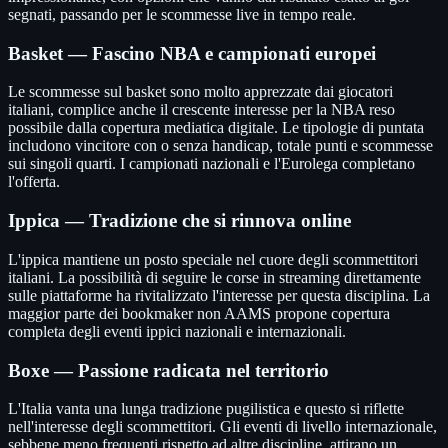
segnati, passando per le scommesse live in tempo reale.
Basket — Fascino NBA e campionati europei
Le scommesse sul basket sono molto apprezzate dai giocatori
italiani, complice anche il crescente interesse per la NBA reso
possibile dalla copertura mediatica digitale. Le tipologie di puntata
includono vincitore con o senza handicap, totale punti e scommesse
sui singoli quarti. I campionati nazionali e l'Eurolega completano
l'offerta.
Ippica — Tradizione che si rinnova online
L'ippica mantiene un posto speciale nel cuore degli scommettitori
italiani. La possibilità di seguire le corse in streaming direttamente
sulle piattaforme ha rivitalizzato l'interesse per questa disciplina. La
maggior parte dei bookmaker non AAMS propone copertura
completa degli eventi ippici nazionali e internazionali.
Boxe — Passione radicata nel territorio
L'Italia vanta una lunga tradizione pugilistica e questo si riflette
nell'interesse degli scommettitori. Gli eventi di livello internazionale,
sebbene meno frequenti rispetto ad altre discipline, attirano un