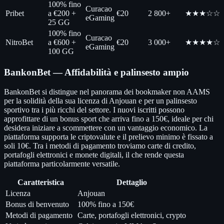
100% fino
Curacao
Pribet
a €200 +
€20
2 800+
★★★☆☆
eGaming
25 GG
100% fino
Curacao
NitroBet
a €600 +
€20
3 000+
★★★★☆
eGaming
100 GG
BankonBet — Affidabilità e palinsesto ampio
BankonBet si distingue nel panorama dei bookmaker non AAMS
per la solidità della sua licenza di Anjouan e per un palinsesto
sportivo tra i più ricchi del settore. I nuovi iscritti possono
approfittare di un bonus sport che arriva fino a 150€, ideale per chi
desidera iniziare a scommettere con un vantaggio economico. La
piattaforma supporta le criptovalute e il prelievo minimo è fissato a
soli 10€. Tra i metodi di pagamento troviamo carte di credito,
portafogli elettronici e monete digitali, il che rende questa
piattaforma particolarmente versatile.
Caratteristica
Dettaglio
Licenza
Anjouan
Bonus di benvenuto
100% fino a 150€
Metodi di pagamento
Carte, portafogli elettronici, crypto