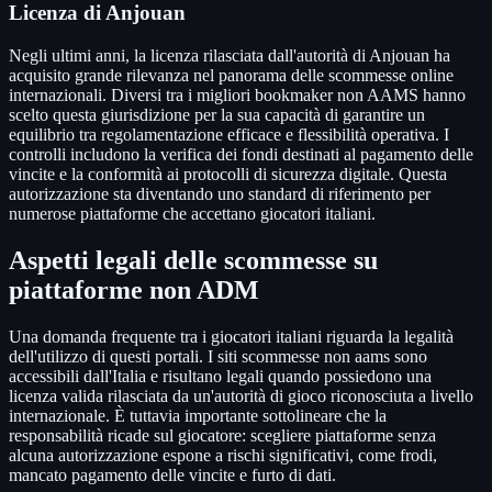
Licenza di Anjouan
Negli ultimi anni, la licenza rilasciata dall'autorità di Anjouan ha
acquisito grande rilevanza nel panorama delle scommesse online
internazionali. Diversi tra i migliori bookmaker non AAMS hanno
scelto questa giurisdizione per la sua capacità di garantire un
equilibrio tra regolamentazione efficace e flessibilità operativa. I
controlli includono la verifica dei fondi destinati al pagamento delle
vincite e la conformità ai protocolli di sicurezza digitale. Questa
autorizzazione sta diventando uno standard di riferimento per
numerose piattaforme che accettano giocatori italiani.
Aspetti legali delle scommesse su
piattaforme non ADM
Una domanda frequente tra i giocatori italiani riguarda la legalità
dell'utilizzo di questi portali. I siti scommesse non aams sono
accessibili dall'Italia e risultano legali quando possiedono una
licenza valida rilasciata da un'autorità di gioco riconosciuta a livello
internazionale. È tuttavia importante sottolineare che la
responsabilità ricade sul giocatore: scegliere piattaforme senza
alcuna autorizzazione espone a rischi significativi, come frodi,
mancato pagamento delle vincite e furto di dati.