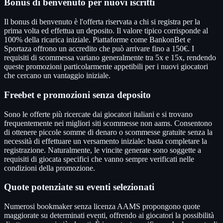
Bonus di benvenuto per nuovi iscritti
Il bonus di benvenuto è l'offerta riservata a chi si registra per la
prima volta ed effettua un deposito. Il valore tipico corrisponde al
100% della ricarica iniziale. Piattaforme come BankonBet e
Sportaza offrono un accredito che può arrivare fino a 150€. I
requisiti di scommessa variano generalmente tra 5x e 15x, rendendo
queste promozioni particolarmente appetibili per i nuovi giocatori
che cercano un vantaggio iniziale.
Freebet e promozioni senza deposito
Sono le offerte più ricercate dai giocatori italiani e si trovano
frequentemente nei migliori siti scommesse non aams. Consentono
di ottenere piccole somme di denaro o scommesse gratuite senza la
necessità di effettuare un versamento iniziale: basta completare la
registrazione. Naturalmente, le vincite generate sono soggette a
requisiti di giocata specifici che vanno sempre verificati nelle
condizioni della promozione.
Quote potenziate su eventi selezionati
Numerosi bookmaker senza licenza AAMS propongono quote
maggiorate su determinati eventi, offrendo ai giocatori la possibilità