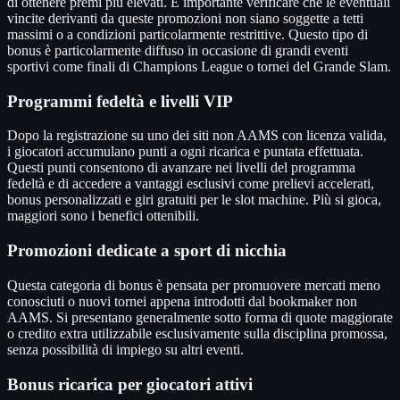
di ottenere premi più elevati. È importante verificare che le eventuali
vincite derivanti da queste promozioni non siano soggette a tetti
massimi o a condizioni particolarmente restrittive. Questo tipo di
bonus è particolarmente diffuso in occasione di grandi eventi
sportivi come finali di Champions League o tornei del Grande Slam.
Programmi fedeltà e livelli VIP
Dopo la registrazione su uno dei siti non AAMS con licenza valida,
i giocatori accumulano punti a ogni ricarica e puntata effettuata.
Questi punti consentono di avanzare nei livelli del programma
fedeltà e di accedere a vantaggi esclusivi come prelievi accelerati,
bonus personalizzati e giri gratuiti per le slot machine. Più si gioca,
maggiori sono i benefici ottenibili.
Promozioni dedicate a sport di nicchia
Questa categoria di bonus è pensata per promuovere mercati meno
conosciuti o nuovi tornei appena introdotti dal bookmaker non
AAMS. Si presentano generalmente sotto forma di quote maggiorate
o credito extra utilizzabile esclusivamente sulla disciplina promossa,
senza possibilità di impiego su altri eventi.
Bonus ricarica per giocatori attivi