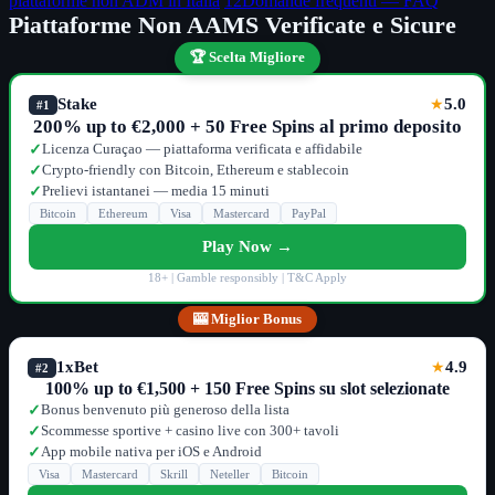
piattaforme non ADM in Italia
12
Domande frequenti — FAQ
Piattaforme Non AAMS Verificate e Sicure
🏆 Scelta Migliore
Stake
5.0
★
#1
200% up to €2,000 + 50 Free Spins al primo deposito
Licenza Curaçao — piattaforma verificata e affidabile
✓
Crypto-friendly con Bitcoin, Ethereum e stablecoin
✓
Prelievi istantanei — media 15 minuti
✓
Bitcoin
Ethereum
Visa
Mastercard
PayPal
Play Now →
18+ | Gamble responsibly | T&C Apply
🎰 Miglior Bonus
1xBet
4.9
★
#2
100% up to €1,500 + 150 Free Spins su slot selezionate
Bonus benvenuto più generoso della lista
✓
Scommesse sportive + casino live con 300+ tavoli
✓
App mobile nativa per iOS e Android
✓
Visa
Mastercard
Skrill
Neteller
Bitcoin