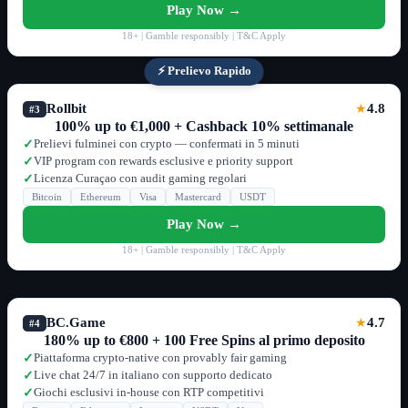
Play Now →
18+ | Gamble responsibly | T&C Apply
⚡ Prelievo Rapido
Rollbit
4.8
★
#3
100% up to €1,000 + Cashback 10% settimanale
Prelievi fulminei con crypto — confermati in 5 minuti
✓
VIP program con rewards esclusive e priority support
✓
Licenza Curaçao con audit gaming regolari
✓
Bitcoin
Ethereum
Visa
Mastercard
USDT
Play Now →
18+ | Gamble responsibly | T&C Apply
BC.Game
4.7
★
#4
180% up to €800 + 100 Free Spins al primo deposito
Piattaforma crypto-native con provably fair gaming
✓
Live chat 24/7 in italiano con supporto dedicato
✓
Giochi esclusivi in-house con RTP competitivi
✓