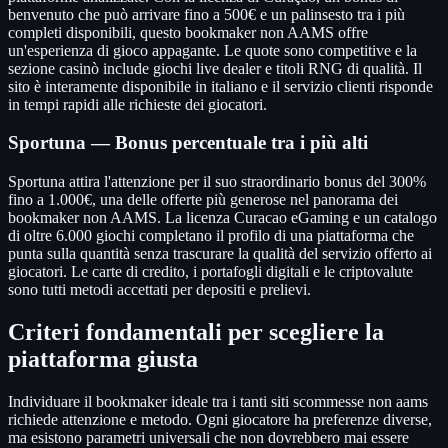
benvenuto che può arrivare fino a 500€ e un palinsesto tra i più
completi disponibili, questo bookmaker non AAMS offre
un'esperienza di gioco appagante. Le quote sono competitive e la
sezione casinò include giochi live dealer e titoli RNG di qualità. Il
sito è interamente disponibile in italiano e il servizio clienti risponde
in tempi rapidi alle richieste dei giocatori.
Sportuna — Bonus percentuale tra i più alti
Sportuna attira l'attenzione per il suo straordinario bonus del 300%
fino a 1.000€, una delle offerte più generose nel panorama dei
bookmaker non AAMS. La licenza Curacao eGaming e un catalogo
di oltre 6.000 giochi completano il profilo di una piattaforma che
punta sulla quantità senza trascurare la qualità del servizio offerto ai
giocatori. Le carte di credito, i portafogli digitali e le criptovalute
sono tutti metodi accettati per depositi e prelievi.
Criteri fondamentali per scegliere la
piattaforma giusta
Individuare il bookmaker ideale tra i tanti siti scommesse non aams
richiede attenzione e metodo. Ogni giocatore ha preferenze diverse,
ma esistono parametri universali che non dovrebbero mai essere