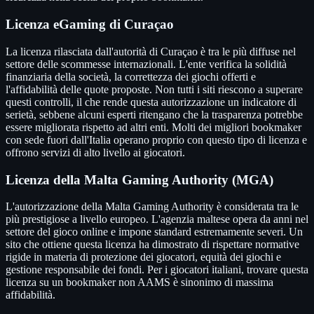
Licenza eGaming di Curaçao
La licenza rilasciata dall'autorità di Curaçao è tra le più diffuse nel
settore delle scommesse internazionali. L'ente verifica la solidità
finanziaria della società, la correttezza dei giochi offerti e
l'affidabilità delle quote proposte. Non tutti i siti riescono a superare
questi controlli, il che rende questa autorizzazione un indicatore di
serietà, sebbene alcuni esperti ritengano che la trasparenza potrebbe
essere migliorata rispetto ad altri enti. Molti dei migliori bookmaker
con sede fuori dall'Italia operano proprio con questo tipo di licenza e
offrono servizi di alto livello ai giocatori.
Licenza della Malta Gaming Authority (MGA)
L'autorizzazione della Malta Gaming Authority è considerata tra le
più prestigiose a livello europeo. L'agenzia maltese opera da anni nel
settore del gioco online e impone standard estremamente severi. Un
sito che ottiene questa licenza ha dimostrato di rispettare normative
rigide in materia di protezione dei giocatori, equità dei giochi e
gestione responsabile dei fondi. Per i giocatori italiani, trovare questa
licenza su un bookmaker non AAMS è sinonimo di massima
affidabilità.