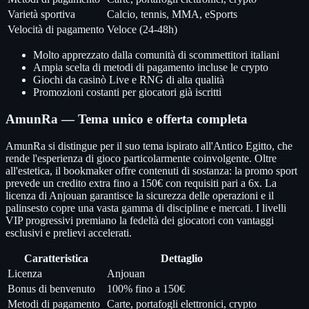
Varietà sportiva
Calcio, tennis, MMA, eSports
Velocità di pagamento
Veloce (24-48h)
Molto apprezzato dalla comunità di scommettitori italiani
Ampia scelta di metodi di pagamento incluse le crypto
Giochi da casinò Live e RNG di alta qualità
Promozioni costanti per giocatori già iscritti
AmunRa — Tema unico e offerta completa
AmunRa si distingue per il suo tema ispirato all'Antico Egitto, che
rende l'esperienza di gioco particolarmente coinvolgente. Oltre
all'estetica, il bookmaker offre contenuti di sostanza: la promo sport
prevede un credito extra fino a 150€ con requisiti pari a 6x. La
licenza di Anjouan garantisce la sicurezza delle operazioni e il
palinsesto copre una vasta gamma di discipline e mercati. I livelli
VIP progressivi premiano la fedeltà dei giocatori con vantaggi
esclusivi e prelievi accelerati.
Caratteristica
Dettaglio
Licenza
Anjouan
Bonus di benvenuto
100% fino a 150€
Metodi di pagamento
Carte, portafogli elettronici, crypto