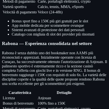
Metodi di pagamento
Carte, portafogli elettronici, crypto
Varietà sportiva
Calcio, tennis, MMA, eSports
Velocità di pagamento
Veloce (24-48h)
Bonus sport fino a 150€ più giri gratuiti per le slot
App mobile dedicata per scommettere ovunque
Sistemi avanzati di protezione dei dati personali
Catalogo con migliaia di slot dei provider più rinomati
Rabona — Esperienza consolidata nel settore
Rabona è senza dubbio uno dei bookmaker non AAMS più
riconosciuti e apprezzati. Inizialmente operante con licenza di
Curaçao, ha successivamente ottenuto l'autorizzazione di Anjouan. Il
palinsesto sportivo è estremamente ricco e la sezione casinò
completa l'offerta con giochi live e in versione RNG. Il bonus di
benvenuto raggiunge i 150€ con requisiti di solo 6x. La varietà delle
discipline coperte e la qualità delle quote proposte rendono Rabona
una scelta eccellente per gli scommettitori più esigenti.
Caratteristica
Dettaglio
Licenza
Anjouan
Bonus di benvenuto
100% fino a 150€
Metodi di pagamento
Carte, portafogli elettronici, crypto