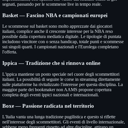
segnati, passando per le scommesse live in tempo reale.
Basket — Fascino NBA e campionati europei
Le scommesse sul basket sono molto apprezzate dai giocatori
italiani, complice anche il crescente interesse per la NBA reso
possibile dalla copertura mediatica digitale. Le tipologie di puntata
includono vincitore con o senza handicap, totale punti e scommesse
sui singoli quarti. I campionati nazionali e l'Eurolega completano
l'offerta.
Ippica — Tradizione che si rinnova online
L'ippica mantiene un posto speciale nel cuore degli scommettitori
italiani. La possibilità di seguire le corse in streaming direttamente
sulle piattaforme ha rivitalizzato l'interesse per questa disciplina. La
maggior parte dei bookmaker non AAMS propone copertura
completa degli eventi ippici nazionali e internazionali.
Boxe — Passione radicata nel territorio
L'Italia vanta una lunga tradizione pugilistica e questo si riflette
nell'interesse degli scommettitori. Gli eventi di livello internazionale,
sebbene meno frequenti rispetto ad altre discipline, attirano un