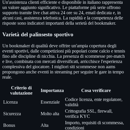
Un'assistenza clienti efficiente e disponibile in italiano rappresenta
un valore aggiunto significativo. Le piattaforme più serie offrono
supporto tramite live chat attiva 24 ore su 24, email dedicata e, in
alcuni casi, assistenza telefonica. La rapidità e la competenza delle
risposte sono indicatori importanti della serietà del bookmaker.
Varietà del palinsesto sportivo
Un bookmaker di qualità deve offrire un'ampia copertura degli
eventi sportivi, dalle competizioni più popolari come calcio e tennis
fino alle discipline di nicchia. La presenza di scommesse pre-match
e live, combinata con mercati diversificati, arricchisce l'esperienza
complessiva del giocatore. I migliori siti scommesse non aams
propongono anche eventi in streaming per seguire le gare in tempo
reale.
Criterio di
Importanza
Cosa verificare
valutazione
Codice licenza, ente regolatore,
Licenza
Essenziale
validità
Crittografia SSL, firewall,
Sicurezza
Molto alta
verifica KYC
Importo, requisiti di scommessa,
Bonus
Alta
condizioni