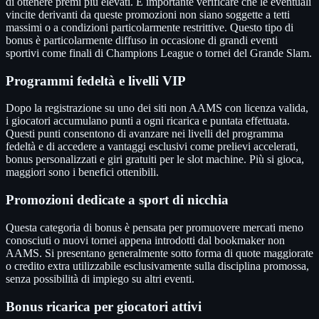
di ottenere premi più elevati. È importante verificare che le eventuali
vincite derivanti da queste promozioni non siano soggette a tetti
massimi o a condizioni particolarmente restrittive. Questo tipo di
bonus è particolarmente diffuso in occasione di grandi eventi
sportivi come finali di Champions League o tornei del Grande Slam.
Programmi fedeltà e livelli VIP
Dopo la registrazione su uno dei siti non AAMS con licenza valida,
i giocatori accumulano punti a ogni ricarica e puntata effettuata.
Questi punti consentono di avanzare nei livelli del programma
fedeltà e di accedere a vantaggi esclusivi come prelievi accelerati,
bonus personalizzati e giri gratuiti per le slot machine. Più si gioca,
maggiori sono i benefici ottenibili.
Promozioni dedicate a sport di nicchia
Questa categoria di bonus è pensata per promuovere mercati meno
conosciuti o nuovi tornei appena introdotti dal bookmaker non
AAMS. Si presentano generalmente sotto forma di quote maggiorate
o credito extra utilizzabile esclusivamente sulla disciplina promossa,
senza possibilità di impiego su altri eventi.
Bonus ricarica per giocatori attivi