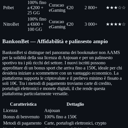
100% fino
Curacao
Pribet
a €200 +
€20
2 800+
★★★☆☆
eGaming
25 GG
100% fino
Curacao
NitroBet
a €600 +
€20
3 000+
★★★★☆
eGaming
100 GG
BankonBet — Affidabilità e palinsesto ampio
BankonBet si distingue nel panorama dei bookmaker non AAMS
per la solidità della sua licenza di Anjouan e per un palinsesto
sportivo tra i più ricchi del settore. I nuovi iscritti possono
approfittare di un bonus sport che arriva fino a 150€, ideale per chi
desidera iniziare a scommettere con un vantaggio economico. La
piattaforma supporta le criptovalute e il prelievo minimo è fissato a
soli 10€. Tra i metodi di pagamento troviamo carte di credito,
portafogli elettronici e monete digitali, il che rende questa
piattaforma particolarmente versatile.
Caratteristica
Dettaglio
Licenza
Anjouan
Bonus di benvenuto
100% fino a 150€
Metodi di pagamento
Carte, portafogli elettronici, crypto