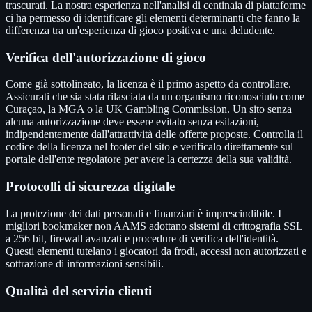
trascurati. La nostra esperienza nell'analisi di centinaia di piattaforme
ci ha permesso di identificare gli elementi determinanti che fanno la
differenza tra un'esperienza di gioco positiva e una deludente.
Verifica dell'autorizzazione di gioco
Come già sottolineato, la licenza è il primo aspetto da controllare.
Assicurati che sia stata rilasciata da un organismo riconosciuto come
Curaçao, la MGA o la UK Gambling Commission. Un sito senza
alcuna autorizzazione deve essere evitato senza esitazioni,
indipendentemente dall'attrattività delle offerte proposte. Controlla il
codice della licenza nel footer del sito e verificalo direttamente sul
portale dell'ente regolatore per avere la certezza della sua validità.
Protocolli di sicurezza digitale
La protezione dei dati personali e finanziari è imprescindibile. I
migliori bookmaker non AAMS adottano sistemi di crittografia SSL
a 256 bit, firewall avanzati e procedure di verifica dell'identità.
Questi elementi tutelano i giocatori da frodi, accessi non autorizzati e
sottrazione di informazioni sensibili.
Qualità del servizio clienti