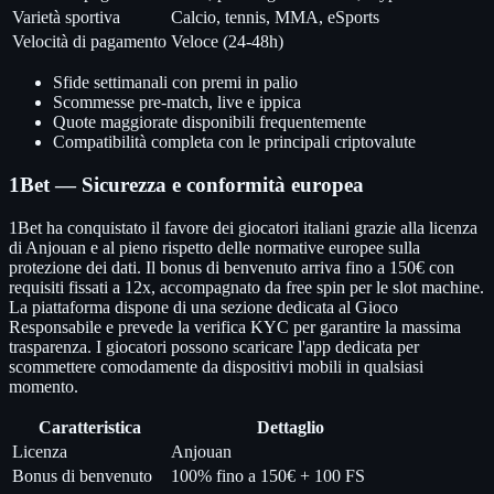
Varietà sportiva
Calcio, tennis, MMA, eSports
Velocità di pagamento
Veloce (24-48h)
Sfide settimanali con premi in palio
Scommesse pre-match, live e ippica
Quote maggiorate disponibili frequentemente
Compatibilità completa con le principali criptovalute
1Bet — Sicurezza e conformità europea
1Bet ha conquistato il favore dei giocatori italiani grazie alla licenza
di Anjouan e al pieno rispetto delle normative europee sulla
protezione dei dati. Il bonus di benvenuto arriva fino a 150€ con
requisiti fissati a 12x, accompagnato da free spin per le slot machine.
La piattaforma dispone di una sezione dedicata al Gioco
Responsabile e prevede la verifica KYC per garantire la massima
trasparenza. I giocatori possono scaricare l'app dedicata per
scommettere comodamente da dispositivi mobili in qualsiasi
momento.
Caratteristica
Dettaglio
Licenza
Anjouan
Bonus di benvenuto
100% fino a 150€ + 100 FS