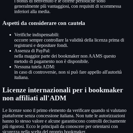
i bonus di benvenuto e le offerte periodiche sono
generalmente più vantaggiosi, con requisiti di scommessa
inferiori alla media.
Aspetti da considerare con cautela
Verifiche indispensabili:
occorre sempre controllare la validità della licenza prima di
registrarsi e depositare fondi.
Assenza di PayPal:
nella maggior parte dei bookmaker non AAMS questo
metodo di pagamento non è disponibile.
Nessuna tutela ADM:
in caso di controversie, non si può fare appello all'autorità
italiana.
Licenze internazionali per i bookmaker
non affiliati all'ADM
Le licenze sono il primo elemento da verificare quando si valutano
piattaforme senza concessione italiana. Non tutte le autorizzazioni
hanno lo stesso valore e alcune garantiscono controlli decisamente
più rigorosi. Ecco le principali da conoscere per orientarsi con
sicurezza nella scelta del proprio bookmaker.