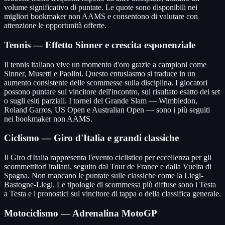
volume significativo di puntate. Le quote sono disponibili nei
migliori bookmaker non AAMS e consentono di valutare con
attenzione le opportunità offerte.
Tennis — Effetto Sinner e crescita esponenziale
Il tennis italiano vive un momento d'oro grazie a campioni come
Sinner, Musetti e Paolini. Questo entusiasmo si traduce in un
aumento consistente delle scommesse sulla disciplina. I giocatori
possono puntare sul vincitore dell'incontro, sul risultato esatto dei set
o sugli esiti parziali. I tornei del Grande Slam — Wimbledon,
Roland Garros, US Open e Australian Open — sono i più seguiti
nei bookmaker non AAMS.
Ciclismo — Giro d'Italia e grandi classiche
Il Giro d'Italia rappresenta l'evento ciclistico per eccellenza per gli
scommettitori italiani, seguito dal Tour de France e dalla Vuelta di
Spagna. Non mancano le puntate sulle classiche come la Liegi-
Bastogne-Liegi. Le tipologie di scommessa più diffuse sono i Testa
a Testa e i pronostici sul vincitore di tappa o della classifica generale.
Motociclismo — Adrenalina MotoGP