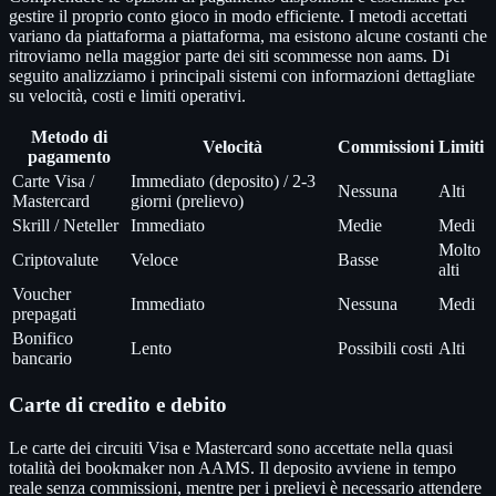
gestire il proprio conto gioco in modo efficiente. I metodi accettati
variano da piattaforma a piattaforma, ma esistono alcune costanti che
ritroviamo nella maggior parte dei siti scommesse non aams. Di
seguito analizziamo i principali sistemi con informazioni dettagliate
su velocità, costi e limiti operativi.
Metodo di
Velocità
Commissioni
Limiti
pagamento
Carte Visa /
Immediato (deposito) / 2-3
Nessuna
Alti
Mastercard
giorni (prelievo)
Skrill / Neteller
Immediato
Medie
Medi
Molto
Criptovalute
Veloce
Basse
alti
Voucher
Immediato
Nessuna
Medi
prepagati
Bonifico
Lento
Possibili costi
Alti
bancario
Carte di credito e debito
Le carte dei circuiti Visa e Mastercard sono accettate nella quasi
totalità dei bookmaker non AAMS. Il deposito avviene in tempo
reale senza commissioni, mentre per i prelievi è necessario attendere