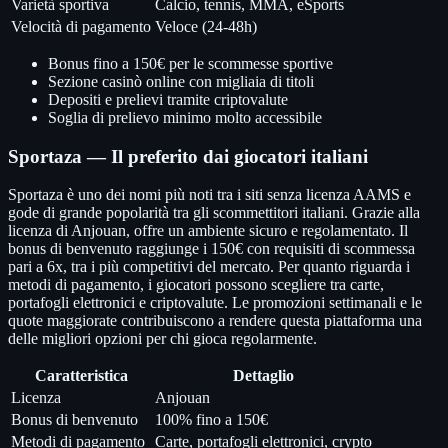
Varietà sportiva
Calcio, tennis, MMA, eSports
Velocità di pagamento
Veloce (24-48h)
Bonus fino a 150€ per le scommesse sportive
Sezione casinò online con migliaia di titoli
Depositi e prelievi tramite criptovalute
Soglia di prelievo minimo molto accessibile
Sportaza — Il preferito dai giocatori italiani
Sportaza è uno dei nomi più noti tra i siti senza licenza AAMS e
gode di grande popolarità tra gli scommettitori italiani. Grazie alla
licenza di Anjouan, offre un ambiente sicuro e regolamentato. Il
bonus di benvenuto raggiunge i 150€ con requisiti di scommessa
pari a 6x, tra i più competitivi del mercato. Per quanto riguarda i
metodi di pagamento, i giocatori possono scegliere tra carte,
portafogli elettronici e criptovalute. Le promozioni settimanali e le
quote maggiorate contribuiscono a rendere questa piattaforma una
delle migliori opzioni per chi gioca regolarmente.
Caratteristica
Dettaglio
Licenza
Anjouan
Bonus di benvenuto
100% fino a 150€
Metodi di pagamento
Carte, portafogli elettronici, crypto