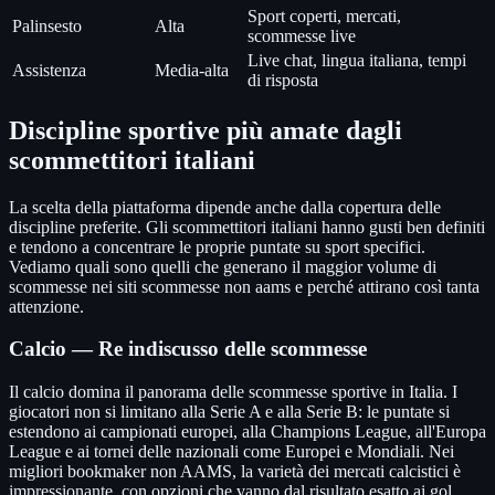
Sport coperti, mercati,
Palinsesto
Alta
scommesse live
Live chat, lingua italiana, tempi
Assistenza
Media-alta
di risposta
Discipline sportive più amate dagli
scommettitori italiani
La scelta della piattaforma dipende anche dalla copertura delle
discipline preferite. Gli scommettitori italiani hanno gusti ben definiti
e tendono a concentrare le proprie puntate su sport specifici.
Vediamo quali sono quelli che generano il maggior volume di
scommesse nei siti scommesse non aams e perché attirano così tanta
attenzione.
Calcio — Re indiscusso delle scommesse
Il calcio domina il panorama delle scommesse sportive in Italia. I
giocatori non si limitano alla Serie A e alla Serie B: le puntate si
estendono ai campionati europei, alla Champions League, all'Europa
League e ai tornei delle nazionali come Europei e Mondiali. Nei
migliori bookmaker non AAMS, la varietà dei mercati calcistici è
impressionante, con opzioni che vanno dal risultato esatto ai gol