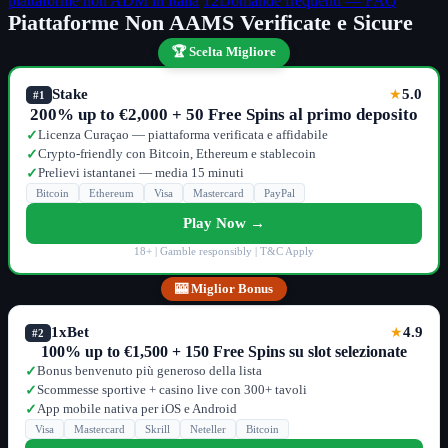
piattaforme non ADM in Italia
12
Domande frequenti — FAQ
Piattaforme Non AAMS Verificate e Sicure
🏆 Scelta Migliore
Stake
5.0
★
#1
200% up to €2,000 + 50 Free Spins al primo deposito
Licenza Curaçao — piattaforma verificata e affidabile
✓
Crypto-friendly con Bitcoin, Ethereum e stablecoin
✓
Prelievi istantanei — media 15 minuti
✓
Bitcoin
Ethereum
Visa
Mastercard
PayPal
Play Now →
18+ | Gamble responsibly | T&C Apply
🎰 Miglior Bonus
1xBet
4.9
★
#2
100% up to €1,500 + 150 Free Spins su slot selezionate
Bonus benvenuto più generoso della lista
✓
Scommesse sportive + casino live con 300+ tavoli
✓
App mobile nativa per iOS e Android
✓
Visa
Mastercard
Skrill
Neteller
Bitcoin