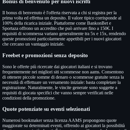
Bonus di benvenuto per nuovi iscritti
Il bonus di benvenuto è l'offerta riservata a chi si registra per la
prima volta ed effettua un deposito. Il valore tipico corrisponde al
100% della ricarica iniziale. Piattaforme come BankonBet e
Sportaza offrono un accredito che può arrivare fino a 150€. I
requisiti di scommessa variano generalmente tra 5x e 15x, rendendo
queste promozioni particolarmente appetibili per i nuovi giocatori
che cercano un vantaggio iniziale.
Freebet e promozioni senza deposito
Sono le offerte più ricercate dai giocatori italiani e si trovano
frequentemente nei migliori siti scommesse non aams. Consentono
di ottenere piccole somme di denaro o scommesse gratuite senza la
necessità di effettuare un versamento iniziale: basta completare la
registrazione. Naturalmente, le vincite generate sono soggette a
requisiti di giocata specifici che vanno sempre verificati nelle
condizioni della promozione.
Quote potenziate su eventi selezionati
Numerosi bookmaker senza licenza AAMS propongono quote
maggiorate su determinati eventi, offrendo ai giocatori la possibilità