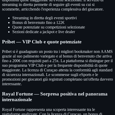
streaming in diretta permette di seguire gli eventi su cui si
scommette, arricchendo l'esperienza complessiva del giocatore.
Streaming in diretta degli eventi sportivi
Bonus di benvenuto fino a 122€
Quote potenziate su competizioni selezionate
Sezioni dedicate a jackpot e live dealer
Pribet — VIP Club e quote potenziate
Pribet si è guadagnato un posto tra i migliori bookmaker non AAMS
grazie al suo palinsesto variegato e al bonus di benvenuto che arriva
fino a 200€ con requisiti pari a 25x. La piattaforma si distingue per il
suo programma VIP Club e per la frequente disponibilità di quote
maggiorate. La licenza di Curaçao attesta la conformità agli standard
di sicurezza internazionali. Le scommesse sugli eSports e le
promozioni per giocatori già registrati completano un'offerta davvero
interessante.
Royal Fortune — Sorpresa positiva nel panorama
internazionale
Royal Fortune rappresenta una scoperta interessante tra le
piattaforme analizzate. Con la licenza di Curaçao, un bonus di