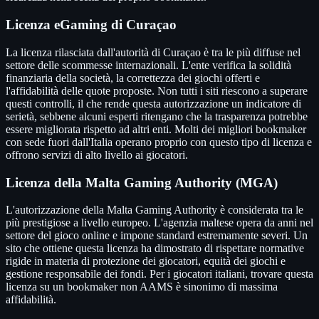
Licenza eGaming di Curaçao
La licenza rilasciata dall'autorità di Curaçao è tra le più diffuse nel
settore delle scommesse internazionali. L'ente verifica la solidità
finanziaria della società, la correttezza dei giochi offerti e
l'affidabilità delle quote proposte. Non tutti i siti riescono a superare
questi controlli, il che rende questa autorizzazione un indicatore di
serietà, sebbene alcuni esperti ritengano che la trasparenza potrebbe
essere migliorata rispetto ad altri enti. Molti dei migliori bookmaker
con sede fuori dall'Italia operano proprio con questo tipo di licenza e
offrono servizi di alto livello ai giocatori.
Licenza della Malta Gaming Authority (MGA)
L'autorizzazione della Malta Gaming Authority è considerata tra le
più prestigiose a livello europeo. L'agenzia maltese opera da anni nel
settore del gioco online e impone standard estremamente severi. Un
sito che ottiene questa licenza ha dimostrato di rispettare normative
rigide in materia di protezione dei giocatori, equità dei giochi e
gestione responsabile dei fondi. Per i giocatori italiani, trovare questa
licenza su un bookmaker non AAMS è sinonimo di massima
affidabilità.