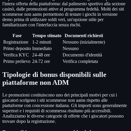
l'intera offerta della piattaforma: dal palinsesto sportivo alla sezione
casinò, dalle promozioni attive al programma fedeltà. Molti dei siti
scommesse non aams permettono di testare i giochi in versione
demo prima di utilizzare soldi veri, un'opzione utile per
familiarizzare con l'interfaccia senza rischi.
Fase
Tempo stimato
Documenti richiesti
Registrazione
1-2 minuti
Nessuno (inizialmente)
Primo deposito
Immediato
Nessuno
Verifica KYC
24-48 ore
Documento d'identità
Primo prelievo
24-72 ore
Verifica completata
Tipologie di bonus disponibili sulle
piattaforme non ADM
Le promozioni costituiscono uno dei principali motivi per cui i
giocatori scelgono i siti scommesse non aams rispetto alle
piattaforme con concessione italiana. Gli importi sono generalmente
superiori e i requisiti di scommessa risultano più accessibili.
Analizziamo le diverse categorie di offerte che i giocatori possono
trovare dopo la registrazione.