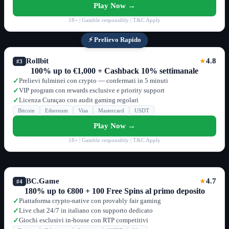
Play Now →
18+ | Gamble responsibly | T&C Apply
⚡ Prelievo Rapido
Rollbit
4.8
★
#3
100% up to €1,000 + Cashback 10% settimanale
Prelievi fulminei con crypto — confermati in 5 minuti
✓
VIP program con rewards esclusive e priority support
✓
Licenza Curaçao con audit gaming regolari
✓
Bitcoin
Ethereum
Visa
Mastercard
USDT
Play Now →
18+ | Gamble responsibly | T&C Apply
BC.Game
4.7
★
#4
180% up to €800 + 100 Free Spins al primo deposito
Piattaforma crypto-native con provably fair gaming
✓
Live chat 24/7 in italiano con supporto dedicato
✓
Giochi esclusivi in-house con RTP competitivi
✓