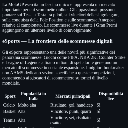
La MotoGP esercita un fascino unico e rappresenta un mercato
importante per chi scommette online. Gli appassionati possono
puntare sui Testa a Testa tra piloti, sui vincitori delle singole gare,
sulla conquista della Pole Position e sulle scommesse Antepost
relative al campionato. Le scommesse live durante i Gran Premi
aggiungono un ulteriore livello di coinvolgimento.
eSports — La frontiera delle scommesse digitali
Gli eSports rappresentano una delle novità più significative del
panorama scommesse. Giochi come FIFA, NBA 2K, Counter-Strike
e League of Legends attirano milioni di spettatori e generano un
mercato di scommesse in costante espansione. I migliori bookmaker
non AAMS dedicano sezioni specifiche a queste competizioni,
consentendo ai giocatori di scommettere su tornei di livello
mondiale.
Popolarità in
Disponibilità
Sport
Mercati principali
Italia
live
Calcio
Molto alta
Risultato, gol, handicap
Sì
Basket
Alta
Vincitore, punti, quarti
Sì
Vincitore, set, risultato
Tennis
Alta
Sì
esatto