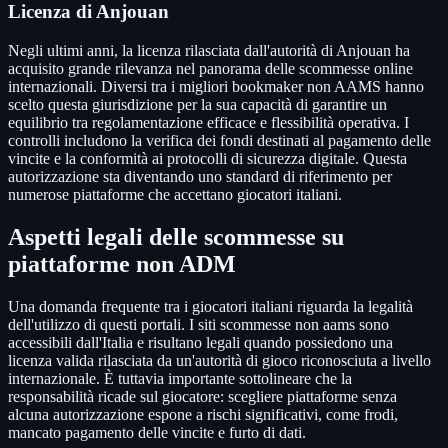
Licenza di Anjouan
Negli ultimi anni, la licenza rilasciata dall'autorità di Anjouan ha
acquisito grande rilevanza nel panorama delle scommesse online
internazionali. Diversi tra i migliori bookmaker non AAMS hanno
scelto questa giurisdizione per la sua capacità di garantire un
equilibrio tra regolamentazione efficace e flessibilità operativa. I
controlli includono la verifica dei fondi destinati al pagamento delle
vincite e la conformità ai protocolli di sicurezza digitale. Questa
autorizzazione sta diventando uno standard di riferimento per
numerose piattaforme che accettano giocatori italiani.
Aspetti legali delle scommesse su
piattaforme non ADM
Una domanda frequente tra i giocatori italiani riguarda la legalità
dell'utilizzo di questi portali. I siti scommesse non aams sono
accessibili dall'Italia e risultano legali quando possiedono una
licenza valida rilasciata da un'autorità di gioco riconosciuta a livello
internazionale. È tuttavia importante sottolineare che la
responsabilità ricade sul giocatore: scegliere piattaforme senza
alcuna autorizzazione espone a rischi significativi, come frodi,
mancato pagamento delle vincite e furto di dati.