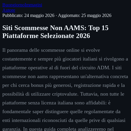
Buongiorno
Immagini
Autore
Pubblicato: 24 maggio 2026
·
Aggiornato: 25 maggio 2026
Siti Scommesse Non AAMS: Top 15
Piattaforme Selezionate 2026
Il panorama delle scommesse online si evolve
costantemente e sempre più giocatori italiani si rivolgono a
piattaforme operative al di fuori del circuito ADM. I siti
scommesse non aams rappresentano un'alternativa concreta
per chi cerca bonus più generosi, registrazione rapida e la
possibilità di utilizzare criptovalute. Tuttavia, non tutte le
piattaforme senza licenza italiana sono affidabili: è
fondamentale saper distinguere quelle regolamentate da
enti internazionali riconosciuti da quelle prive di qualsiasi
garanzia. In questa guida completa analizzeremo nel