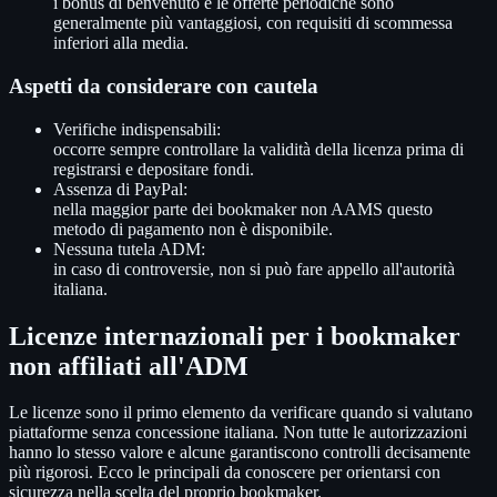
i bonus di benvenuto e le offerte periodiche sono
generalmente più vantaggiosi, con requisiti di scommessa
inferiori alla media.
Aspetti da considerare con cautela
Verifiche indispensabili:
occorre sempre controllare la validità della licenza prima di
registrarsi e depositare fondi.
Assenza di PayPal:
nella maggior parte dei bookmaker non AAMS questo
metodo di pagamento non è disponibile.
Nessuna tutela ADM:
in caso di controversie, non si può fare appello all'autorità
italiana.
Licenze internazionali per i bookmaker
non affiliati all'ADM
Le licenze sono il primo elemento da verificare quando si valutano
piattaforme senza concessione italiana. Non tutte le autorizzazioni
hanno lo stesso valore e alcune garantiscono controlli decisamente
più rigorosi. Ecco le principali da conoscere per orientarsi con
sicurezza nella scelta del proprio bookmaker.