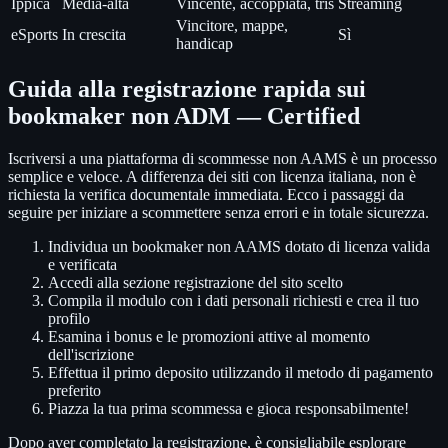
Ippica
Media-alta
Vincente, accoppiata, tris
Streaming
Vincitore, mappe,
eSports
In crescita
Sì
handicap
Guida alla registrazione rapida sui
bookmaker non ADM — Certified
Iscriversi a una piattaforma di scommesse non AAMS è un processo
semplice e veloce. A differenza dei siti con licenza italiana, non è
richiesta la verifica documentale immediata. Ecco i passaggi da
seguire per iniziare a scommettere senza errori e in totale sicurezza.
Individua un bookmaker non AAMS dotato di licenza valida
e verificata
Accedi alla sezione registrazione del sito scelto
Compila il modulo con i dati personali richiesti e crea il tuo
profilo
Esamina i bonus e le promozioni attive al momento
dell'iscrizione
Effettua il primo deposito utilizzando il metodo di pagamento
preferito
Piazza la tua prima scommessa e gioca responsabilmente!
Dopo aver completato la registrazione, è consigliabile esplorare