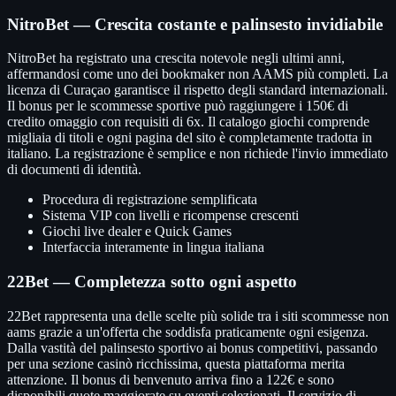
NitroBet — Crescita costante e palinsesto invidiabile
NitroBet ha registrato una crescita notevole negli ultimi anni,
affermandosi come uno dei bookmaker non AAMS più completi. La
licenza di Curaçao garantisce il rispetto degli standard internazionali.
Il bonus per le scommesse sportive può raggiungere i 150€ di
credito omaggio con requisiti di 6x. Il catalogo giochi comprende
migliaia di titoli e ogni pagina del sito è completamente tradotta in
italiano. La registrazione è semplice e non richiede l'invio immediato
di documenti di identità.
Procedura di registrazione semplificata
Sistema VIP con livelli e ricompense crescenti
Giochi live dealer e Quick Games
Interfaccia interamente in lingua italiana
22Bet — Completezza sotto ogni aspetto
22Bet rappresenta una delle scelte più solide tra i siti scommesse non
aams grazie a un'offerta che soddisfa praticamente ogni esigenza.
Dalla vastità del palinsesto sportivo ai bonus competitivi, passando
per una sezione casinò ricchissima, questa piattaforma merita
attenzione. Il bonus di benvenuto arriva fino a 122€ e sono
disponibili quote maggiorate su eventi selezionati. Il servizio di