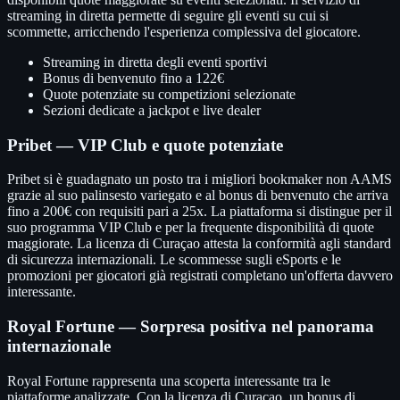
streaming in diretta permette di seguire gli eventi su cui si
scommette, arricchendo l'esperienza complessiva del giocatore.
Streaming in diretta degli eventi sportivi
Bonus di benvenuto fino a 122€
Quote potenziate su competizioni selezionate
Sezioni dedicate a jackpot e live dealer
Pribet — VIP Club e quote potenziate
Pribet si è guadagnato un posto tra i migliori bookmaker non AAMS
grazie al suo palinsesto variegato e al bonus di benvenuto che arriva
fino a 200€ con requisiti pari a 25x. La piattaforma si distingue per il
suo programma VIP Club e per la frequente disponibilità di quote
maggiorate. La licenza di Curaçao attesta la conformità agli standard
di sicurezza internazionali. Le scommesse sugli eSports e le
promozioni per giocatori già registrati completano un'offerta davvero
interessante.
Royal Fortune — Sorpresa positiva nel panorama
internazionale
Royal Fortune rappresenta una scoperta interessante tra le
piattaforme analizzate. Con la licenza di Curaçao, un bonus di