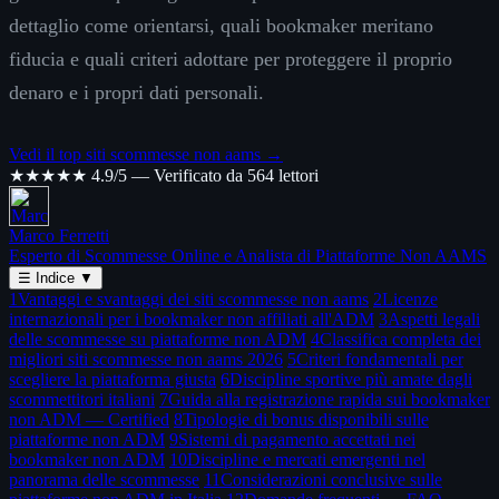
dettaglio come orientarsi, quali bookmaker meritano
fiducia e quali criteri adottare per proteggere il proprio
denaro e i propri dati personali.
Vedi il top siti scommesse non aams →
★★★★★
4.9/5 — Verificato da 564 lettori
Marco Ferretti
Esperto di Scommesse Online e Analista di Piattaforme Non AAMS
☰
Indice
▼
1
Vantaggi e svantaggi dei siti scommesse non aams
2
Licenze
internazionali per i bookmaker non affiliati all'ADM
3
Aspetti legali
delle scommesse su piattaforme non ADM
4
Classifica completa dei
migliori siti scommesse non aams 2026
5
Criteri fondamentali per
scegliere la piattaforma giusta
6
Discipline sportive più amate dagli
scommettitori italiani
7
Guida alla registrazione rapida sui bookmaker
non ADM — Certified
8
Tipologie di bonus disponibili sulle
piattaforme non ADM
9
Sistemi di pagamento accettati nei
bookmaker non ADM
10
Discipline e mercati emergenti nel
panorama delle scommesse
11
Considerazioni conclusive sulle