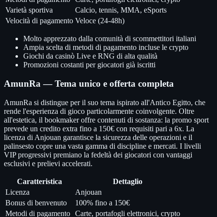
Varietà sportiva
Calcio, tennis, MMA, eSports
Velocità di pagamento
Veloce (24-48h)
Molto apprezzato dalla comunità di scommettitori italiani
Ampia scelta di metodi di pagamento incluse le crypto
Giochi da casinò Live e RNG di alta qualità
Promozioni costanti per giocatori già iscritti
AmunRa — Tema unico e offerta completa
AmunRa si distingue per il suo tema ispirato all'Antico Egitto, che
rende l'esperienza di gioco particolarmente coinvolgente. Oltre
all'estetica, il bookmaker offre contenuti di sostanza: la promo sport
prevede un credito extra fino a 150€ con requisiti pari a 6x. La
licenza di Anjouan garantisce la sicurezza delle operazioni e il
palinsesto copre una vasta gamma di discipline e mercati. I livelli
VIP progressivi premiano la fedeltà dei giocatori con vantaggi
esclusivi e prelievi accelerati.
Caratteristica
Dettaglio
Licenza
Anjouan
Bonus di benvenuto
100% fino a 150€
Metodi di pagamento
Carte, portafogli elettronici, crypto