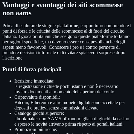
Vantaggi e svantaggi dei siti scommesse
non aams
Prima di esplorare le singole piattaforme, è opportuno comprendere i
punti di forza e le criticità delle scommesse al di fuori del circuito
italiano. I giocatori italiani che scelgono queste piattaforme lo fanno
per ragioni specifiche, ma devono essere consapevoli anche degli
aspetti meno favorevoli. Conoscere i pro e i contro permette di
prendere decisioni informate e di evitare spiacevoli sorprese dopo
l'iscrizione.
Punti di forza principali
Iscrizione immediata:
la registrazione richiede pochi istanti e non è necessario
inviare documenti al momento dell'apertura del conto.
Criptovalute disponibili:
Bitcoin, Ethereum e altre monete digitali sono accettate per
depositi e prelievi senza commissioni elevate.
Catalogo giochi superiore:
i bookmaker non AAMS offrono migliaia di giochi da casinò
e spesso le novità arrivano prima rispetto ai portali italiani.
Promozioni più ricche: