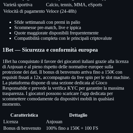
Varietà sportiva
Calcio, tennis, MMA, eSports
Velocità di pagamento
Veloce (24-48h)
Sfide settimanali con premi in palio
Scommesse pre-match, live e ippica
Quote maggiorate disponibili frequentemente
Compatibilità completa con le principali criptovalute
1Bet — Sicurezza e conformità europea
1Bet ha conquistato il favore dei giocatori italiani grazie alla licenza
di Anjouan e al pieno rispetto delle normative europee sulla
protezione dei dati. Il bonus di benvenuto arriva fino a 150€ con
requisiti fissati a 12x, accompagnato da free spin per le slot machine.
La piattaforma dispone di una sezione dedicata al Gioco
Responsabile e prevede la verifica KYC per garantire la massima
trasparenza. I giocatori possono scaricare l'app dedicata per
scommettere comodamente da dispositivi mobili in qualsiasi
momento.
Caratteristica
Dettaglio
Licenza
Anjouan
Bonus di benvenuto
100% fino a 150€ + 100 FS