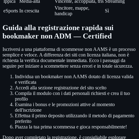
Ippica
Media-alta
Vincente, accoppiata, tris
Streaming
Vincitore, mappe,
eSports
In crescita
Sì
handicap
Guida alla registrazione rapida sui
bookmaker non ADM — Certified
Iscriversi a una piattaforma di scommesse non AAMS è un processo
semplice e veloce. A differenza dei siti con licenza italiana, non è
richiesta la verifica documentale immediata. Ecco i passaggi da
seguire per iniziare a scommettere senza errori e in totale sicurezza.
Individua un bookmaker non AAMS dotato di licenza valida
e verificata
Accedi alla sezione registrazione del sito scelto
Compila il modulo con i dati personali richiesti e crea il tuo
profilo
Esamina i bonus e le promozioni attive al momento
dell'iscrizione
Effettua il primo deposito utilizzando il metodo di pagamento
preferito
Piazza la tua prima scommessa e gioca responsabilmente!
Dopo aver completato la registrazione, è consigliabile esplorare