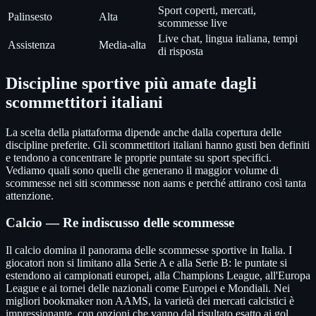
Sport coperti, mercati,
Palinsesto
Alta
scommesse live
Live chat, lingua italiana, tempi
Assistenza
Media-alta
di risposta
Discipline sportive più amate dagli
scommettitori italiani
La scelta della piattaforma dipende anche dalla copertura delle
discipline preferite. Gli scommettitori italiani hanno gusti ben definiti
e tendono a concentrare le proprie puntate su sport specifici.
Vediamo quali sono quelli che generano il maggior volume di
scommesse nei siti scommesse non aams e perché attirano così tanta
attenzione.
Calcio — Re indiscusso delle scommesse
Il calcio domina il panorama delle scommesse sportive in Italia. I
giocatori non si limitano alla Serie A e alla Serie B: le puntate si
estendono ai campionati europei, alla Champions League, all'Europa
League e ai tornei delle nazionali come Europei e Mondiali. Nei
migliori bookmaker non AAMS, la varietà dei mercati calcistici è
impressionante, con opzioni che vanno dal risultato esatto ai gol