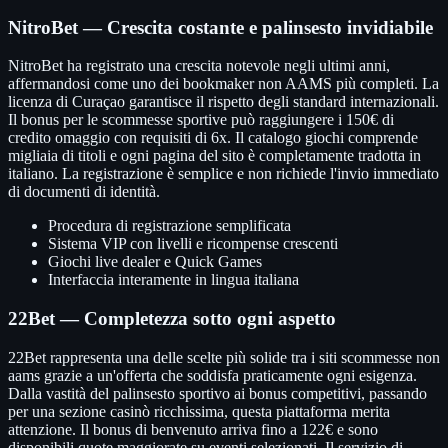
NitroBet — Crescita costante e palinsesto invidiabile
NitroBet ha registrato una crescita notevole negli ultimi anni,
affermandosi come uno dei bookmaker non AAMS più completi. La
licenza di Curaçao garantisce il rispetto degli standard internazionali.
Il bonus per le scommesse sportive può raggiungere i 150€ di
credito omaggio con requisiti di 6x. Il catalogo giochi comprende
migliaia di titoli e ogni pagina del sito è completamente tradotta in
italiano. La registrazione è semplice e non richiede l'invio immediato
di documenti di identità.
Procedura di registrazione semplificata
Sistema VIP con livelli e ricompense crescenti
Giochi live dealer e Quick Games
Interfaccia interamente in lingua italiana
22Bet — Completezza sotto ogni aspetto
22Bet rappresenta una delle scelte più solide tra i siti scommesse non
aams grazie a un'offerta che soddisfa praticamente ogni esigenza.
Dalla vastità del palinsesto sportivo ai bonus competitivi, passando
per una sezione casinò ricchissima, questa piattaforma merita
attenzione. Il bonus di benvenuto arriva fino a 122€ e sono
disponibili quote maggiorate su eventi selezionati. Il servizio di