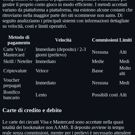
gestire il proprio conto gioco in modo efficiente. I metodi accettati
variano da piattaforma a piattaforma, ma esistono alcune costanti che
ritroviamo nella maggior parte dei siti scommesse non aams. Di
seguito analizziamo i principali sistemi con informazioni dettagliate
su velocità, costi e limiti operativi.
Metodo di
Velocità
Commissioni
Limiti
pagamento
Carte Visa /
Immediato (deposito) / 2-3
Nessuna
Alti
Mastercard
giorni (prelievo)
Skrill / Neteller
Immediato
Medie
Medi
Molto
Criptovalute
Veloce
Basse
alti
Voucher
Immediato
Nessuna
Medi
prepagati
Bonifico
Lento
Possibili costi
Alti
bancario
Carte di credito e debito
Le carte dei circuiti Visa e Mastercard sono accettate nella quasi
totalità dei bookmaker non AAMS. Il deposito avviene in tempo
reale senza commissioni, mentre per i prelievi è necessario attendere