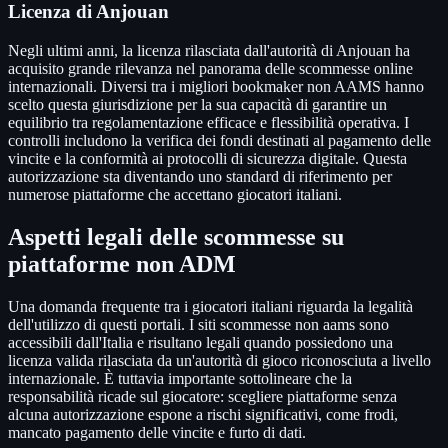
Licenza di Anjouan
Negli ultimi anni, la licenza rilasciata dall'autorità di Anjouan ha
acquisito grande rilevanza nel panorama delle scommesse online
internazionali. Diversi tra i migliori bookmaker non AAMS hanno
scelto questa giurisdizione per la sua capacità di garantire un
equilibrio tra regolamentazione efficace e flessibilità operativa. I
controlli includono la verifica dei fondi destinati al pagamento delle
vincite e la conformità ai protocolli di sicurezza digitale. Questa
autorizzazione sta diventando uno standard di riferimento per
numerose piattaforme che accettano giocatori italiani.
Aspetti legali delle scommesse su
piattaforme non ADM
Una domanda frequente tra i giocatori italiani riguarda la legalità
dell'utilizzo di questi portali. I siti scommesse non aams sono
accessibili dall'Italia e risultano legali quando possiedono una
licenza valida rilasciata da un'autorità di gioco riconosciuta a livello
internazionale. È tuttavia importante sottolineare che la
responsabilità ricade sul giocatore: scegliere piattaforme senza
alcuna autorizzazione espone a rischi significativi, come frodi,
mancato pagamento delle vincite e furto di dati.