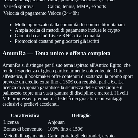
Varietà sportiva
Calcio, tennis, MMA, eSports
Velocità di pagamento
Veloce (24-48h)
Molto apprezzato dalla comunità di scommettitori italiani
Ampia scelta di metodi di pagamento incluse le crypto
Giochi da casinò Live e RNG di alta qualità
Promozioni costanti per giocatori già iscritti
AmunRa — Tema unico e offerta completa
AmunRa si distingue per il suo tema ispirato all'Antico Egitto, che
rende l'esperienza di gioco particolarmente coinvolgente. Oltre
all'estetica, il bookmaker offre contenuti di sostanza: la promo sport
prevede un credito extra fino a 150€ con requisiti pari a 6x. La
licenza di Anjouan garantisce la sicurezza delle operazioni e il
palinsesto copre una vasta gamma di discipline e mercati. I livelli
VIP progressivi premiano la fedeltà dei giocatori con vantaggi
esclusivi e prelievi accelerati.
Caratteristica
Dettaglio
Licenza
Anjouan
Bonus di benvenuto
100% fino a 150€
Metodi di pagamento
Carte, portafogli elettronici, crypto