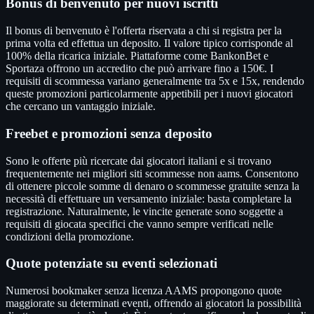
Bonus di benvenuto per nuovi iscritti
Il bonus di benvenuto è l'offerta riservata a chi si registra per la
prima volta ed effettua un deposito. Il valore tipico corrisponde al
100% della ricarica iniziale. Piattaforme come BankonBet e
Sportaza offrono un accredito che può arrivare fino a 150€. I
requisiti di scommessa variano generalmente tra 5x e 15x, rendendo
queste promozioni particolarmente appetibili per i nuovi giocatori
che cercano un vantaggio iniziale.
Freebet e promozioni senza deposito
Sono le offerte più ricercate dai giocatori italiani e si trovano
frequentemente nei migliori siti scommesse non aams. Consentono
di ottenere piccole somme di denaro o scommesse gratuite senza la
necessità di effettuare un versamento iniziale: basta completare la
registrazione. Naturalmente, le vincite generate sono soggette a
requisiti di giocata specifici che vanno sempre verificati nelle
condizioni della promozione.
Quote potenziate su eventi selezionati
Numerosi bookmaker senza licenza AAMS propongono quote
maggiorate su determinati eventi, offrendo ai giocatori la possibilità