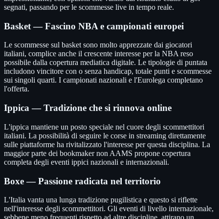
segnati, passando per le scommesse live in tempo reale.
Basket — Fascino NBA e campionati europei
Le scommesse sul basket sono molto apprezzate dai giocatori
italiani, complice anche il crescente interesse per la NBA reso
possibile dalla copertura mediatica digitale. Le tipologie di puntata
includono vincitore con o senza handicap, totale punti e scommesse
sui singoli quarti. I campionati nazionali e l'Eurolega completano
l'offerta.
Ippica — Tradizione che si rinnova online
L'ippica mantiene un posto speciale nel cuore degli scommettitori
italiani. La possibilità di seguire le corse in streaming direttamente
sulle piattaforme ha rivitalizzato l'interesse per questa disciplina. La
maggior parte dei bookmaker non AAMS propone copertura
completa degli eventi ippici nazionali e internazionali.
Boxe — Passione radicata nel territorio
L'Italia vanta una lunga tradizione pugilistica e questo si riflette
nell'interesse degli scommettitori. Gli eventi di livello internazionale,
sebbene meno frequenti rispetto ad altre discipline, attirano un