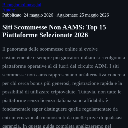
Buongiorno
Immagini
Autore
Pubblicato: 24 maggio 2026
·
Aggiornato: 25 maggio 2026
Siti Scommesse Non AAMS: Top 15
Piattaforme Selezionate 2026
Il panorama delle scommesse online si evolve
costantemente e sempre più giocatori italiani si rivolgono a
piattaforme operative al di fuori del circuito ADM. I siti
scommesse non aams rappresentano un'alternativa concreta
per chi cerca bonus più generosi, registrazione rapida e la
possibilità di utilizzare criptovalute. Tuttavia, non tutte le
piattaforme senza licenza italiana sono affidabili: è
fondamentale saper distinguere quelle regolamentate da
enti internazionali riconosciuti da quelle prive di qualsiasi
garanzia. In questa guida completa analizzeremo nel