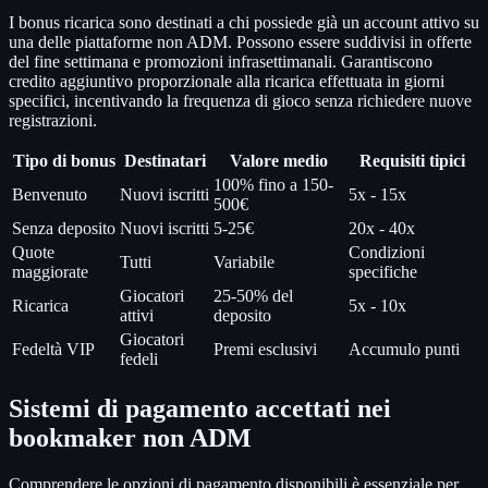
I bonus ricarica sono destinati a chi possiede già un account attivo su
una delle piattaforme non ADM. Possono essere suddivisi in offerte
del fine settimana e promozioni infrasettimanali. Garantiscono
credito aggiuntivo proporzionale alla ricarica effettuata in giorni
specifici, incentivando la frequenza di gioco senza richiedere nuove
registrazioni.
Tipo di bonus
Destinatari
Valore medio
Requisiti tipici
100% fino a 150-
Benvenuto
Nuovi iscritti
5x - 15x
500€
Senza deposito
Nuovi iscritti
5-25€
20x - 40x
Quote
Condizioni
Tutti
Variabile
maggiorate
specifiche
Giocatori
25-50% del
Ricarica
5x - 10x
attivi
deposito
Giocatori
Fedeltà VIP
Premi esclusivi
Accumulo punti
fedeli
Sistemi di pagamento accettati nei
bookmaker non ADM
Comprendere le opzioni di pagamento disponibili è essenziale per