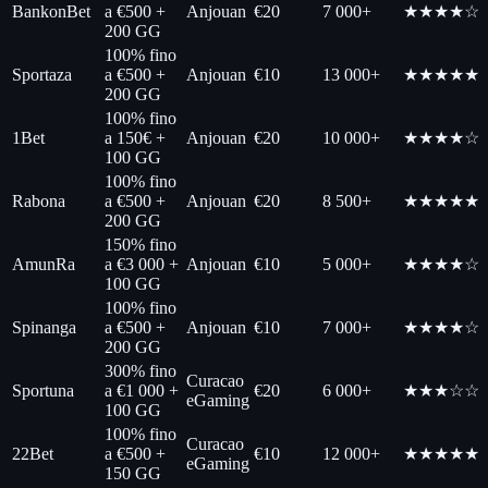
BankonBet
a €500 +
Anjouan
€20
7 000+
★★★★☆
200 GG
100% fino
Sportaza
a €500 +
Anjouan
€10
13 000+
★★★★★
200 GG
100% fino
1Bet
a 150€ +
Anjouan
€20
10 000+
★★★★☆
100 GG
100% fino
Rabona
a €500 +
Anjouan
€20
8 500+
★★★★★
200 GG
150% fino
AmunRa
a €3 000 +
Anjouan
€10
5 000+
★★★★☆
100 GG
100% fino
Spinanga
a €500 +
Anjouan
€10
7 000+
★★★★☆
200 GG
300% fino
Curacao
Sportuna
a €1 000 +
€20
6 000+
★★★☆☆
eGaming
100 GG
100% fino
Curacao
22Bet
a €500 +
€10
12 000+
★★★★★
eGaming
150 GG