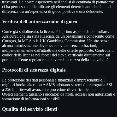
trascurati. La nostra esperienza nell'analisi di centinaia di piattaforme
ci ha permesso di identificare gli elementi determinanti che fanno la
differenza tra un'esperienza di gioco positiva e una deludente.
Verifica dell'autorizzazione di gioco
Come già sottolineato, la licenza è il primo aspetto da controllare.
Assicurati che sia stata rilasciata da un organismo riconosciuto come
Curaçao, la MGA o la UK Gambling Commission. Un sito senza
alcuna autorizzazione deve essere evitato senza esitazioni,
indipendentemente dall'attrattività delle offerte proposte. Controlla il
codice della licenza nel footer del sito e verificalo direttamente sul
portale dell'ente regolatore per avere la certezza della sua validità.
Protocolli di sicurezza digitale
La protezione dei dati personali e finanziari è imprescindibile. I
migliori bookmaker non AAMS adottano sistemi di crittografia SSL
a 256 bit, firewall avanzati e procedure di verifica dell'identità.
Questi elementi tutelano i giocatori da frodi, accessi non autorizzati e
sottrazione di informazioni sensibili.
Qualità del servizio clienti