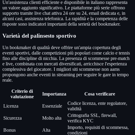
Un'assistenza clienti efficiente e disponibile in italiano rappresenta
un valore aggiunto significativo. Le piattaforme più serie offrono
supporto tramite live chat attiva 24 ore su 24, email dedicata e, in
alcuni casi, assistenza telefonica. La rapidità e la competenza delle
risposte sono indicatori importanti della serietà del bookmaker.
Varietà del palinsesto sportivo
Un bookmaker di qualità deve offrire un'ampia copertura degli
eventi sportivi, dalle competizioni più popolari come calcio e tennis
fino alle discipline di nicchia. La presenza di scommesse pre-match
e live, combinata con mercati diversificati, arricchisce l'esperienza
complessiva del giocatore. I migliori siti scommesse non aams
propongono anche eventi in streaming per seguire le gare in tempo
reale.
Criterio di
Importanza
Cosa verificare
valutazione
Codice licenza, ente regolatore,
Licenza
Essenziale
validità
Crittografia SSL, firewall,
Sicurezza
Molto alta
verifica KYC
Importo, requisiti di scommessa,
Bonus
Alta
condizioni