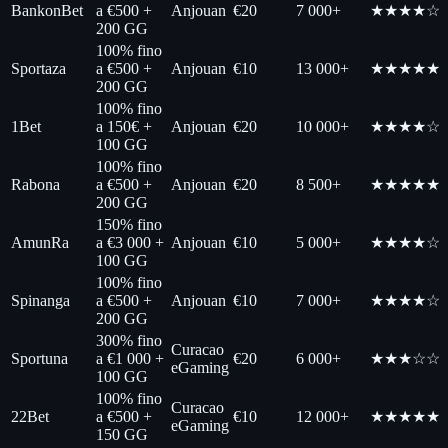
BankonBet
a €500 +
Anjouan
€20
7 000+
★★★★☆
200 GG
100% fino
Sportaza
a €500 +
Anjouan
€10
13 000+
★★★★★
200 GG
100% fino
1Bet
a 150€ +
Anjouan
€20
10 000+
★★★★☆
100 GG
100% fino
Rabona
a €500 +
Anjouan
€20
8 500+
★★★★★
200 GG
150% fino
AmunRa
a €3 000 +
Anjouan
€10
5 000+
★★★★☆
100 GG
100% fino
Spinanga
a €500 +
Anjouan
€10
7 000+
★★★★☆
200 GG
300% fino
Curacao
Sportuna
a €1 000 +
€20
6 000+
★★★☆☆
eGaming
100 GG
100% fino
Curacao
22Bet
a €500 +
€10
12 000+
★★★★★
eGaming
150 GG