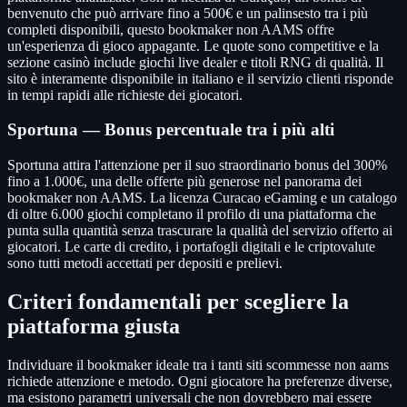
benvenuto che può arrivare fino a 500€ e un palinsesto tra i più
completi disponibili, questo bookmaker non AAMS offre
un'esperienza di gioco appagante. Le quote sono competitive e la
sezione casinò include giochi live dealer e titoli RNG di qualità. Il
sito è interamente disponibile in italiano e il servizio clienti risponde
in tempi rapidi alle richieste dei giocatori.
Sportuna — Bonus percentuale tra i più alti
Sportuna attira l'attenzione per il suo straordinario bonus del 300%
fino a 1.000€, una delle offerte più generose nel panorama dei
bookmaker non AAMS. La licenza Curacao eGaming e un catalogo
di oltre 6.000 giochi completano il profilo di una piattaforma che
punta sulla quantità senza trascurare la qualità del servizio offerto ai
giocatori. Le carte di credito, i portafogli digitali e le criptovalute
sono tutti metodi accettati per depositi e prelievi.
Criteri fondamentali per scegliere la
piattaforma giusta
Individuare il bookmaker ideale tra i tanti siti scommesse non aams
richiede attenzione e metodo. Ogni giocatore ha preferenze diverse,
ma esistono parametri universali che non dovrebbero mai essere