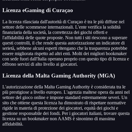
Licenza eGaming di Curaçao
La licenza rilasciata dall'autorità di Curaçao è tra le più diffuse nel
settore delle scommesse internazionali. L'ente verifica la solidità
finanziaria della società, la correttezza dei giochi offerti e
l'affidabilità delle quote proposte. Non tutti i siti riescono a superare
questi controlli, il che rende questa autorizzazione un indicatore di
serietà, sebbene alcuni esperti ritengano che la trasparenza potrebbe
essere migliorata rispetto ad altri enti. Molti dei migliori bookmaker
con sede fuori dall'Italia operano proprio con questo tipo di licenza e
offrono servizi di alto livello ai giocatori.
Licenza della Malta Gaming Authority (MGA)
L'autorizzazione della Malta Gaming Authority è considerata tra le
più prestigiose a livello europeo. L'agenzia maltese opera da anni nel
settore del gioco online e impone standard estremamente severi. Un
sito che ottiene questa licenza ha dimostrato di rispettare normative
rigide in materia di protezione dei giocatori, equità dei giochi e
gestione responsabile dei fondi. Per i giocatori italiani, trovare questa
licenza su un bookmaker non AAMS è sinonimo di massima
affidabilità.