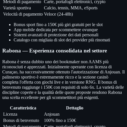
Metodi di pagamento
Carte, portafogli elettronici, crypto
Varietà sportiva
Calcio, tennis, MMA, eSports
Velocità di pagamento
Veloce (24-48h)
Bonus sport fino a 150€ più giri gratuiti per le slot
App mobile dedicata per scommettere ovunque
Sistemi avanzati di protezione dei dati personali
Catalogo con migliaia di slot dei provider più rinomati
Rabona — Esperienza consolidata nel settore
Rabona è senza dubbio uno dei bookmaker non AAMS più
riconosciuti e apprezzati. Inizialmente operante con licenza di
Curaçao, ha successivamente ottenuto l'autorizzazione di Anjouan. Il
palinsesto sportivo è estremamente ricco e la sezione casinò
completa l'offerta con giochi live e in versione RNG. Il bonus di
benvenuto raggiunge i 150€ con requisiti di solo 6x. La varietà delle
discipline coperte e la qualità delle quote proposte rendono Rabona
una scelta eccellente per gli scommettitori più esigenti.
Caratteristica
Dettaglio
Licenza
Anjouan
Bonus di benvenuto
100% fino a 150€
Metodi di pagamento
Carte, portafogli elettronici, crypto