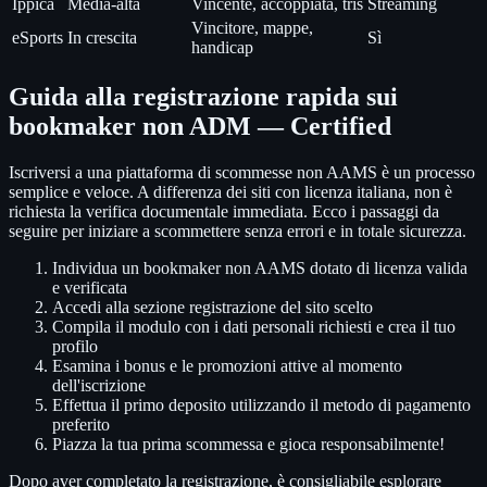
Ippica
Media-alta
Vincente, accoppiata, tris
Streaming
Vincitore, mappe,
eSports
In crescita
Sì
handicap
Guida alla registrazione rapida sui
bookmaker non ADM — Certified
Iscriversi a una piattaforma di scommesse non AAMS è un processo
semplice e veloce. A differenza dei siti con licenza italiana, non è
richiesta la verifica documentale immediata. Ecco i passaggi da
seguire per iniziare a scommettere senza errori e in totale sicurezza.
Individua un bookmaker non AAMS dotato di licenza valida
e verificata
Accedi alla sezione registrazione del sito scelto
Compila il modulo con i dati personali richiesti e crea il tuo
profilo
Esamina i bonus e le promozioni attive al momento
dell'iscrizione
Effettua il primo deposito utilizzando il metodo di pagamento
preferito
Piazza la tua prima scommessa e gioca responsabilmente!
Dopo aver completato la registrazione, è consigliabile esplorare