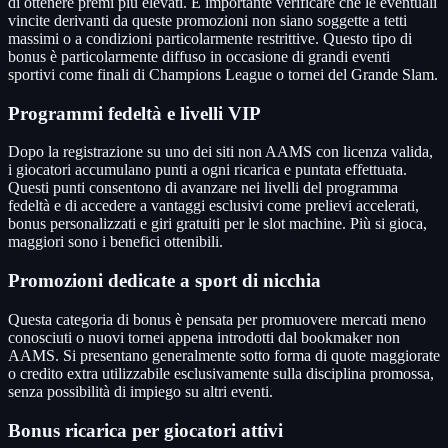
di ottenere premi più elevati. È importante verificare che le eventuali
vincite derivanti da queste promozioni non siano soggette a tetti
massimi o a condizioni particolarmente restrittive. Questo tipo di
bonus è particolarmente diffuso in occasione di grandi eventi
sportivi come finali di Champions League o tornei del Grande Slam.
Programmi fedeltà e livelli VIP
Dopo la registrazione su uno dei siti non AAMS con licenza valida,
i giocatori accumulano punti a ogni ricarica e puntata effettuata.
Questi punti consentono di avanzare nei livelli del programma
fedeltà e di accedere a vantaggi esclusivi come prelievi accelerati,
bonus personalizzati e giri gratuiti per le slot machine. Più si gioca,
maggiori sono i benefici ottenibili.
Promozioni dedicate a sport di nicchia
Questa categoria di bonus è pensata per promuovere mercati meno
conosciuti o nuovi tornei appena introdotti dal bookmaker non
AAMS. Si presentano generalmente sotto forma di quote maggiorate
o credito extra utilizzabile esclusivamente sulla disciplina promossa,
senza possibilità di impiego su altri eventi.
Bonus ricarica per giocatori attivi