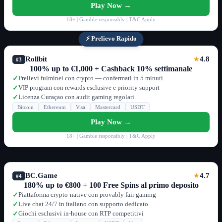
Play Now →
18+ | Gamble responsibly | T&C Apply
⚡ Prelievo Rapido
Rollbit
4.8
★
#3
100% up to €1,000 + Cashback 10% settimanale
Prelievi fulminei con crypto — confermati in 5 minuti
✓
VIP program con rewards esclusive e priority support
✓
Licenza Curaçao con audit gaming regolari
✓
Bitcoin
Ethereum
Visa
Mastercard
USDT
Play Now →
18+ | Gamble responsibly | T&C Apply
BC.Game
4.7
★
#4
180% up to €800 + 100 Free Spins al primo deposito
Piattaforma crypto-native con provably fair gaming
✓
Live chat 24/7 in italiano con supporto dedicato
✓
Giochi esclusivi in-house con RTP competitivi
✓