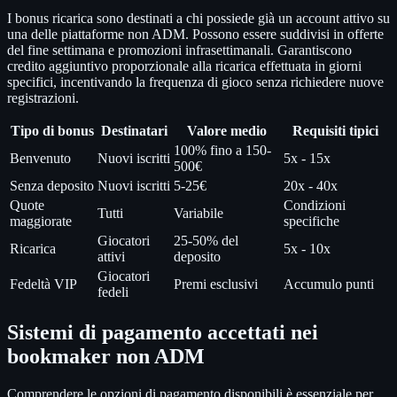
I bonus ricarica sono destinati a chi possiede già un account attivo su
una delle piattaforme non ADM. Possono essere suddivisi in offerte
del fine settimana e promozioni infrasettimanali. Garantiscono
credito aggiuntivo proporzionale alla ricarica effettuata in giorni
specifici, incentivando la frequenza di gioco senza richiedere nuove
registrazioni.
Tipo di bonus
Destinatari
Valore medio
Requisiti tipici
100% fino a 150-
Benvenuto
Nuovi iscritti
5x - 15x
500€
Senza deposito
Nuovi iscritti
5-25€
20x - 40x
Quote
Condizioni
Tutti
Variabile
maggiorate
specifiche
Giocatori
25-50% del
Ricarica
5x - 10x
attivi
deposito
Giocatori
Fedeltà VIP
Premi esclusivi
Accumulo punti
fedeli
Sistemi di pagamento accettati nei
bookmaker non ADM
Comprendere le opzioni di pagamento disponibili è essenziale per