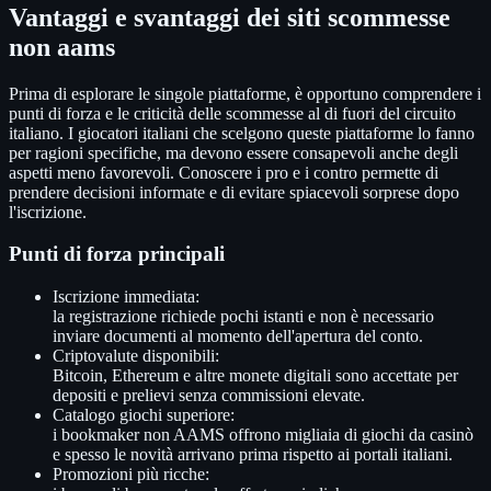
Vantaggi e svantaggi dei siti scommesse
non aams
Prima di esplorare le singole piattaforme, è opportuno comprendere i
punti di forza e le criticità delle scommesse al di fuori del circuito
italiano. I giocatori italiani che scelgono queste piattaforme lo fanno
per ragioni specifiche, ma devono essere consapevoli anche degli
aspetti meno favorevoli. Conoscere i pro e i contro permette di
prendere decisioni informate e di evitare spiacevoli sorprese dopo
l'iscrizione.
Punti di forza principali
Iscrizione immediata:
la registrazione richiede pochi istanti e non è necessario
inviare documenti al momento dell'apertura del conto.
Criptovalute disponibili:
Bitcoin, Ethereum e altre monete digitali sono accettate per
depositi e prelievi senza commissioni elevate.
Catalogo giochi superiore:
i bookmaker non AAMS offrono migliaia di giochi da casinò
e spesso le novità arrivano prima rispetto ai portali italiani.
Promozioni più ricche: