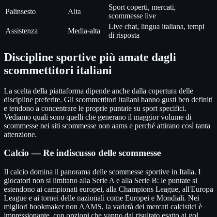
Sport coperti, mercati,
Palinsesto
Alta
scommesse live
Live chat, lingua italiana, tempi
Assistenza
Media-alta
di risposta
Discipline sportive più amate dagli
scommettitori italiani
La scelta della piattaforma dipende anche dalla copertura delle
discipline preferite. Gli scommettitori italiani hanno gusti ben definiti
e tendono a concentrare le proprie puntate su sport specifici.
Vediamo quali sono quelli che generano il maggior volume di
scommesse nei siti scommesse non aams e perché attirano così tanta
attenzione.
Calcio — Re indiscusso delle scommesse
Il calcio domina il panorama delle scommesse sportive in Italia. I
giocatori non si limitano alla Serie A e alla Serie B: le puntate si
estendono ai campionati europei, alla Champions League, all'Europa
League e ai tornei delle nazionali come Europei e Mondiali. Nei
migliori bookmaker non AAMS, la varietà dei mercati calcistici è
impressionante, con opzioni che vanno dal risultato esatto ai gol