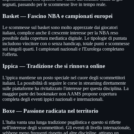
segnati, passando per le scommesse live in tempo reale.
Basket — Fascino NBA e campionati europei
Le scommesse sul basket sono molto apprezzate dai giocatori
italiani, complice anche il crescente interesse per la NBA reso
possibile dalla copertura mediatica digitale. Le tipologie di puntata
includono vincitore con o senza handicap, totale punti e scommesse
sui singoli quarti. I campionati nazionali e l'Eurolega completano
l'offerta.
Ippica — Tradizione che si rinnova online
L'ippica mantiene un posto speciale nel cuore degli scommettitori
italiani. La possibilità di seguire le corse in streaming direttamente
sulle piattaforme ha rivitalizzato l'interesse per questa disciplina. La
maggior parte dei bookmaker non AAMS propone copertura
completa degli eventi ippici nazionali e internazionali.
Boxe — Passione radicata nel territorio
L'Italia vanta una lunga tradizione pugilistica e questo si riflette
nell'interesse degli scommettitori. Gli eventi di livello internazionale,
sebbene meno frequenti rispetto ad altre discipline, attirano un