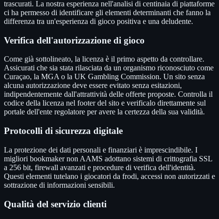
trascurati. La nostra esperienza nell'analisi di centinaia di piattaforme
ci ha permesso di identificare gli elementi determinanti che fanno la
differenza tra un'esperienza di gioco positiva e una deludente.
Verifica dell'autorizzazione di gioco
Come già sottolineato, la licenza è il primo aspetto da controllare.
Assicurati che sia stata rilasciata da un organismo riconosciuto come
Curaçao, la MGA o la UK Gambling Commission. Un sito senza
alcuna autorizzazione deve essere evitato senza esitazioni,
indipendentemente dall'attrattività delle offerte proposte. Controlla il
codice della licenza nel footer del sito e verificalo direttamente sul
portale dell'ente regolatore per avere la certezza della sua validità.
Protocolli di sicurezza digitale
La protezione dei dati personali e finanziari è imprescindibile. I
migliori bookmaker non AAMS adottano sistemi di crittografia SSL
a 256 bit, firewall avanzati e procedure di verifica dell'identità.
Questi elementi tutelano i giocatori da frodi, accessi non autorizzati e
sottrazione di informazioni sensibili.
Qualità del servizio clienti