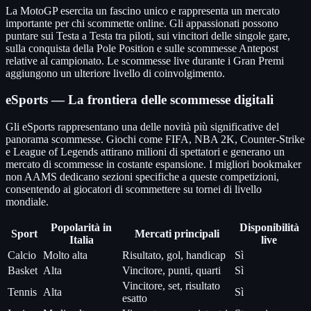
La MotoGP esercita un fascino unico e rappresenta un mercato
importante per chi scommette online. Gli appassionati possono
puntare sui Testa a Testa tra piloti, sui vincitori delle singole gare,
sulla conquista della Pole Position e sulle scommesse Antepost
relative al campionato. Le scommesse live durante i Gran Premi
aggiungono un ulteriore livello di coinvolgimento.
eSports — La frontiera delle scommesse digitali
Gli eSports rappresentano una delle novità più significative del
panorama scommesse. Giochi come FIFA, NBA 2K, Counter-Strike
e League of Legends attirano milioni di spettatori e generano un
mercato di scommesse in costante espansione. I migliori bookmaker
non AAMS dedicano sezioni specifiche a queste competizioni,
consentendo ai giocatori di scommettere su tornei di livello
mondiale.
Popolarità in
Disponibilità
Sport
Mercati principali
Italia
live
Calcio
Molto alta
Risultato, gol, handicap
Sì
Basket
Alta
Vincitore, punti, quarti
Sì
Vincitore, set, risultato
Tennis
Alta
Sì
esatto