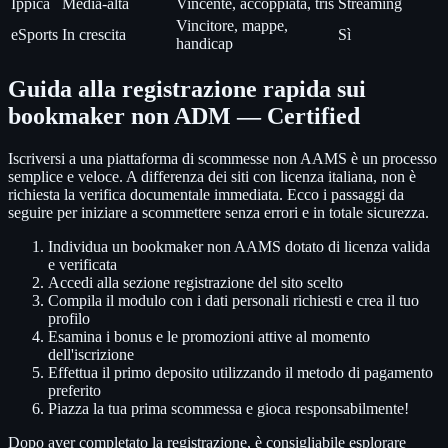
Ippica
Media-alta
Vincente, accoppiata, tris
Streaming
Vincitore, mappe,
eSports
In crescita
Sì
handicap
Guida alla registrazione rapida sui
bookmaker non ADM — Certified
Iscriversi a una piattaforma di scommesse non AAMS è un processo
semplice e veloce. A differenza dei siti con licenza italiana, non è
richiesta la verifica documentale immediata. Ecco i passaggi da
seguire per iniziare a scommettere senza errori e in totale sicurezza.
Individua un bookmaker non AAMS dotato di licenza valida
e verificata
Accedi alla sezione registrazione del sito scelto
Compila il modulo con i dati personali richiesti e crea il tuo
profilo
Esamina i bonus e le promozioni attive al momento
dell'iscrizione
Effettua il primo deposito utilizzando il metodo di pagamento
preferito
Piazza la tua prima scommessa e gioca responsabilmente!
Dopo aver completato la registrazione, è consigliabile esplorare