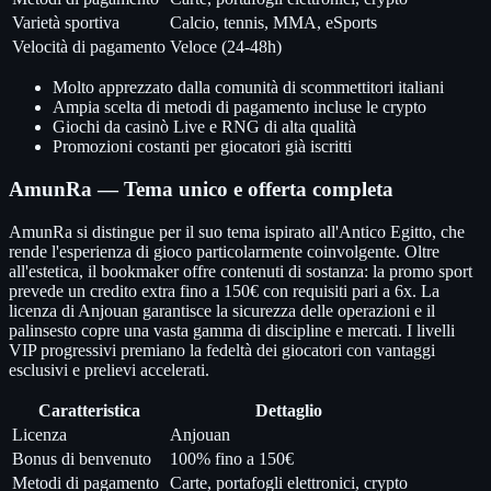
Varietà sportiva
Calcio, tennis, MMA, eSports
Velocità di pagamento
Veloce (24-48h)
Molto apprezzato dalla comunità di scommettitori italiani
Ampia scelta di metodi di pagamento incluse le crypto
Giochi da casinò Live e RNG di alta qualità
Promozioni costanti per giocatori già iscritti
AmunRa — Tema unico e offerta completa
AmunRa si distingue per il suo tema ispirato all'Antico Egitto, che
rende l'esperienza di gioco particolarmente coinvolgente. Oltre
all'estetica, il bookmaker offre contenuti di sostanza: la promo sport
prevede un credito extra fino a 150€ con requisiti pari a 6x. La
licenza di Anjouan garantisce la sicurezza delle operazioni e il
palinsesto copre una vasta gamma di discipline e mercati. I livelli
VIP progressivi premiano la fedeltà dei giocatori con vantaggi
esclusivi e prelievi accelerati.
Caratteristica
Dettaglio
Licenza
Anjouan
Bonus di benvenuto
100% fino a 150€
Metodi di pagamento
Carte, portafogli elettronici, crypto