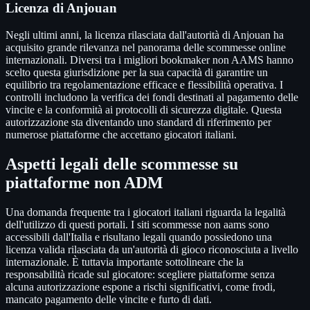
Licenza di Anjouan
Negli ultimi anni, la licenza rilasciata dall'autorità di Anjouan ha
acquisito grande rilevanza nel panorama delle scommesse online
internazionali. Diversi tra i migliori bookmaker non AAMS hanno
scelto questa giurisdizione per la sua capacità di garantire un
equilibrio tra regolamentazione efficace e flessibilità operativa. I
controlli includono la verifica dei fondi destinati al pagamento delle
vincite e la conformità ai protocolli di sicurezza digitale. Questa
autorizzazione sta diventando uno standard di riferimento per
numerose piattaforme che accettano giocatori italiani.
Aspetti legali delle scommesse su
piattaforme non ADM
Una domanda frequente tra i giocatori italiani riguarda la legalità
dell'utilizzo di questi portali. I siti scommesse non aams sono
accessibili dall'Italia e risultano legali quando possiedono una
licenza valida rilasciata da un'autorità di gioco riconosciuta a livello
internazionale. È tuttavia importante sottolineare che la
responsabilità ricade sul giocatore: scegliere piattaforme senza
alcuna autorizzazione espone a rischi significativi, come frodi,
mancato pagamento delle vincite e furto di dati.