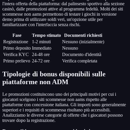
l'intera offerta della piattaforma: dal palinsesto sportivo alla sezione
casinò, dalle promozioni attive al programma fedeltà. Molti dei siti
scommesse non aams permettono di testare i giochi in versione
demo prima di utilizzare soldi veri, un'opzione utile per
familiarizzare con l'interfaccia senza rischi.
Fase
Tempo stimato
Documenti richiesti
Registrazione
1-2 minuti
Nessuno (inizialmente)
Primo deposito
Immediato
Nessuno
Verifica KYC
24-48 ore
Documento d'identità
Primo prelievo
24-72 ore
Verifica completata
Tipologie di bonus disponibili sulle
piattaforme non ADM
Le promozioni costituiscono uno dei principali motivi per cui i
giocatori scelgono i siti scommesse non aams rispetto alle
piattaforme con concessione italiana. Gli importi sono generalmente
superiori e i requisiti di scommessa risultano più accessibili.
Analizziamo le diverse categorie di offerte che i giocatori possono
trovare dopo la registrazione.