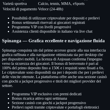
Varietà sportiva
Calcio, tennis, MMA, eSports
Velocità di pagamento
Veloce (24-48h)
Possibilità di utilizzare criptovalute per depositi e prelievi
Bonus settimanali riservati ai giocatori registrati
Programma VIP con livelli progressivi
Assistenza clienti disponibile in italiano via live chat
Spinanga — Grafica eccellente e navigazione fluida
Spinanga conquista sin dal primo accesso grazie alla sua interfaccia
grafica raffinata e alla navigazione ottimizzata sia per desktop che
per dispositivi mobili. La licenza di Anjouan conferma l'impegno
verso la sicurezza dei giocatori. Il bonus di benvenuto è pari al
100% del primo deposito fino a 150€ e i requisiti sono fissati a 6x.
Le criptovalute sono disponibili sia per i depositi che per i prelievi
delle vincite ottenute. La piattaforma offre anche una sezione casinò
con giochi a jackpot progressivo e titoli dei migliori provider del
settore.
Programma VIP esclusivo con premi dedicati
Bonus ricarica attivo ogni settimana
Sezione casinò con giochi a jackpot progressivo
Prelievi rapidi tramite criptovalute e portafogli elettronici