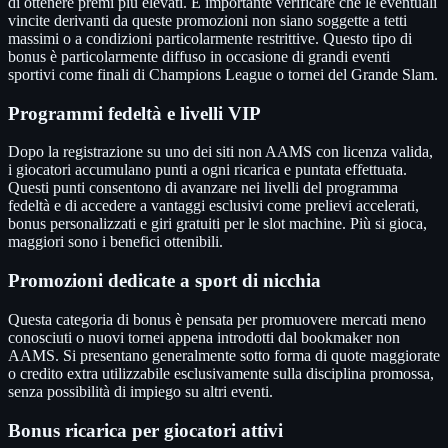
di ottenere premi più elevati. È importante verificare che le eventuali
vincite derivanti da queste promozioni non siano soggette a tetti
massimi o a condizioni particolarmente restrittive. Questo tipo di
bonus è particolarmente diffuso in occasione di grandi eventi
sportivi come finali di Champions League o tornei del Grande Slam.
Programmi fedeltà e livelli VIP
Dopo la registrazione su uno dei siti non AAMS con licenza valida,
i giocatori accumulano punti a ogni ricarica e puntata effettuata.
Questi punti consentono di avanzare nei livelli del programma
fedeltà e di accedere a vantaggi esclusivi come prelievi accelerati,
bonus personalizzati e giri gratuiti per le slot machine. Più si gioca,
maggiori sono i benefici ottenibili.
Promozioni dedicate a sport di nicchia
Questa categoria di bonus è pensata per promuovere mercati meno
conosciuti o nuovi tornei appena introdotti dal bookmaker non
AAMS. Si presentano generalmente sotto forma di quote maggiorate
o credito extra utilizzabile esclusivamente sulla disciplina promossa,
senza possibilità di impiego su altri eventi.
Bonus ricarica per giocatori attivi