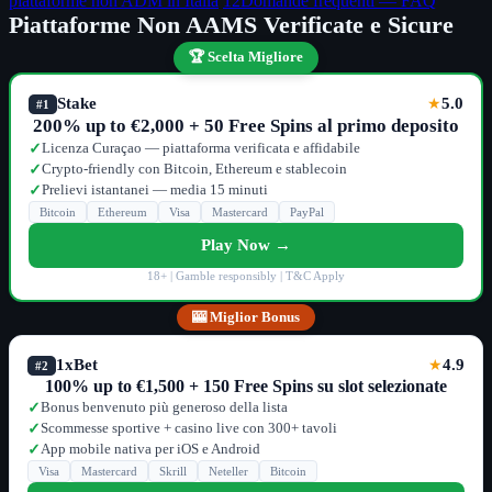
piattaforme non ADM in Italia
12
Domande frequenti — FAQ
Piattaforme Non AAMS Verificate e Sicure
🏆 Scelta Migliore
Stake
5.0
★
#1
200% up to €2,000 + 50 Free Spins al primo deposito
Licenza Curaçao — piattaforma verificata e affidabile
✓
Crypto-friendly con Bitcoin, Ethereum e stablecoin
✓
Prelievi istantanei — media 15 minuti
✓
Bitcoin
Ethereum
Visa
Mastercard
PayPal
Play Now →
18+ | Gamble responsibly | T&C Apply
🎰 Miglior Bonus
1xBet
4.9
★
#2
100% up to €1,500 + 150 Free Spins su slot selezionate
Bonus benvenuto più generoso della lista
✓
Scommesse sportive + casino live con 300+ tavoli
✓
App mobile nativa per iOS e Android
✓
Visa
Mastercard
Skrill
Neteller
Bitcoin