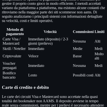
gestire il proprio conto gioco in modo efficiente. I metodi accettati
variano da piattaforma a piattaforma, ma esistono alcune costanti che
ritroviamo nella maggior parte dei siti scommesse non aams. Di
seguito analizziamo i principali sistemi con informazioni dettagliate
su velocità, costi e limiti operativi.
Metodo di
Velocità
Commissioni
Limiti
pagamento
Carte Visa /
Immediato (deposito) / 2-3
Nessuna
Alti
Mastercard
giorni (prelievo)
Skrill / Neteller
Immediato
Medie
Medi
Molto
Criptovalute
Veloce
Basse
alti
Voucher
Immediato
Nessuna
Medi
prepagati
Bonifico
Lento
Possibili costi
Alti
bancario
Carte di credito e debito
Le carte dei circuiti Visa e Mastercard sono accettate nella quasi
totalità dei bookmaker non AAMS. Il deposito avviene in tempo
reale senza commissioni, mentre per i prelievi è necessario attendere