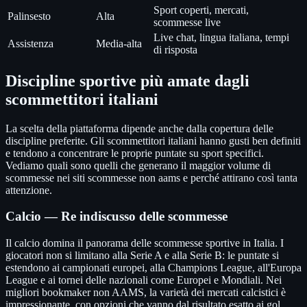
Sport coperti, mercati,
Palinsesto
Alta
scommesse live
Live chat, lingua italiana, tempi
Assistenza
Media-alta
di risposta
Discipline sportive più amate dagli
scommettitori italiani
La scelta della piattaforma dipende anche dalla copertura delle
discipline preferite. Gli scommettitori italiani hanno gusti ben definiti
e tendono a concentrare le proprie puntate su sport specifici.
Vediamo quali sono quelli che generano il maggior volume di
scommesse nei siti scommesse non aams e perché attirano così tanta
attenzione.
Calcio — Re indiscusso delle scommesse
Il calcio domina il panorama delle scommesse sportive in Italia. I
giocatori non si limitano alla Serie A e alla Serie B: le puntate si
estendono ai campionati europei, alla Champions League, all'Europa
League e ai tornei delle nazionali come Europei e Mondiali. Nei
migliori bookmaker non AAMS, la varietà dei mercati calcistici è
impressionante, con opzioni che vanno dal risultato esatto ai gol