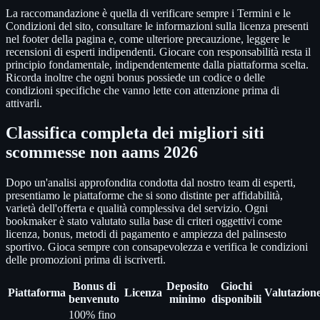
La raccomandazione è quella di verificare sempre i Termini e le
Condizioni del sito, consultare le informazioni sulla licenza presenti
nel footer della pagina e, come ulteriore precauzione, leggere le
recensioni di esperti indipendenti. Giocare con responsabilità resta il
principio fondamentale, indipendentemente dalla piattaforma scelta.
Ricorda inoltre che ogni bonus possiede un codice o delle
condizioni specifiche che vanno lette con attenzione prima di
attivarli.
Classifica completa dei migliori siti
scommesse non aams 2026
Dopo un'analisi approfondita condotta dal nostro team di esperti,
presentiamo le piattaforme che si sono distinte per affidabilità,
varietà dell'offerta e qualità complessiva del servizio. Ogni
bookmaker è stato valutato sulla base di criteri oggettivi come
licenza, bonus, metodi di pagamento e ampiezza del palinsesto
sportivo. Gioca sempre con consapevolezza e verifica le condizioni
delle promozioni prima di iscriverti.
Bonus di
Deposito
Giochi
Piattaforma
Licenza
Valutazion
benvenuto
minimo
disponibili
100% fino