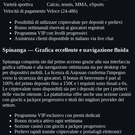
Varietà sportiva
Calcio, tennis, MMA, eSports
Velocità di pagamento
Veloce (24-48h)
Possibilità di utilizzare criptovalute per depositi e prelievi
Bonus settimanali riservati ai giocatori registrati
Programma VIP con livelli progressivi
Assistenza clienti disponibile in italiano via live chat
Spinanga — Grafica eccellente e navigazione fluida
Spinanga conquista sin dal primo accesso grazie alla sua interfaccia
grafica raffinata e alla navigazione ottimizzata sia per desktop che
per dispositivi mobili. La licenza di Anjouan conferma l'impegno
verso la sicurezza dei giocatori. Il bonus di benvenuto è pari al
100% del primo deposito fino a 150€ e i requisiti sono fissati a 6x.
Le criptovalute sono disponibili sia per i depositi che per i prelievi
delle vincite ottenute. La piattaforma offre anche una sezione casinò
con giochi a jackpot progressivo e titoli dei migliori provider del
settore.
Programma VIP esclusivo con premi dedicati
Bonus ricarica attivo ogni settimana
Sezione casinò con giochi a jackpot progressivo
Prelievi rapidi tramite criptovalute e portafogli elettronici