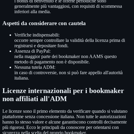
i bonus di benvenuto e le offerte periodiche sono
generalmente più vantaggiosi, con requisiti di scommessa
inferiori alla media.
Aspetti da considerare con cautela
Verifiche indispensabili:
occorre sempre controllare la validità della licenza prima di
registrarsi e depositare fondi.
Assenza di PayPal:
nella maggior parte dei bookmaker non AAMS questo
metodo di pagamento non è disponibile.
Nessuna tutela ADM:
in caso di controversie, non si può fare appello all'autorità
italiana.
Licenze internazionali per i bookmaker
non affiliati all'ADM
Le licenze sono il primo elemento da verificare quando si valutano
piattaforme senza concessione italiana. Non tutte le autorizzazioni
hanno lo stesso valore e alcune garantiscono controlli decisamente
più rigorosi. Ecco le principali da conoscere per orientarsi con
sicurezza nella scelta del proprio bookmaker.