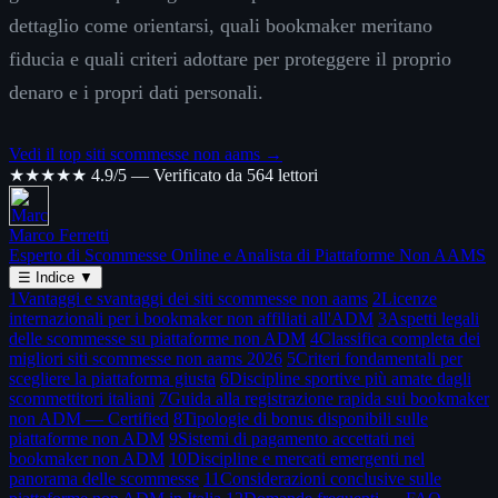
dettaglio come orientarsi, quali bookmaker meritano
fiducia e quali criteri adottare per proteggere il proprio
denaro e i propri dati personali.
Vedi il top siti scommesse non aams →
★★★★★
4.9/5 — Verificato da 564 lettori
Marco Ferretti
Esperto di Scommesse Online e Analista di Piattaforme Non AAMS
☰
Indice
▼
1
Vantaggi e svantaggi dei siti scommesse non aams
2
Licenze
internazionali per i bookmaker non affiliati all'ADM
3
Aspetti legali
delle scommesse su piattaforme non ADM
4
Classifica completa dei
migliori siti scommesse non aams 2026
5
Criteri fondamentali per
scegliere la piattaforma giusta
6
Discipline sportive più amate dagli
scommettitori italiani
7
Guida alla registrazione rapida sui bookmaker
non ADM — Certified
8
Tipologie di bonus disponibili sulle
piattaforme non ADM
9
Sistemi di pagamento accettati nei
bookmaker non ADM
10
Discipline e mercati emergenti nel
panorama delle scommesse
11
Considerazioni conclusive sulle