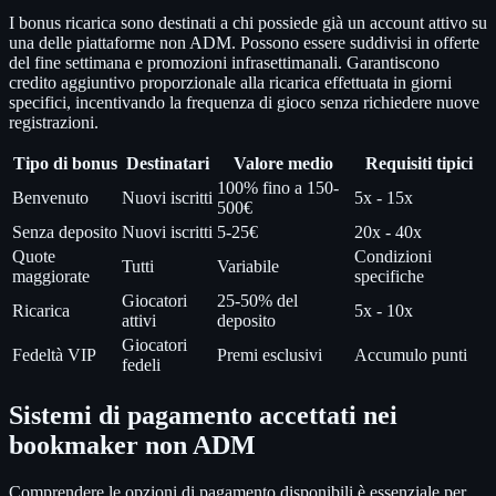
I bonus ricarica sono destinati a chi possiede già un account attivo su
una delle piattaforme non ADM. Possono essere suddivisi in offerte
del fine settimana e promozioni infrasettimanali. Garantiscono
credito aggiuntivo proporzionale alla ricarica effettuata in giorni
specifici, incentivando la frequenza di gioco senza richiedere nuove
registrazioni.
Tipo di bonus
Destinatari
Valore medio
Requisiti tipici
100% fino a 150-
Benvenuto
Nuovi iscritti
5x - 15x
500€
Senza deposito
Nuovi iscritti
5-25€
20x - 40x
Quote
Condizioni
Tutti
Variabile
maggiorate
specifiche
Giocatori
25-50% del
Ricarica
5x - 10x
attivi
deposito
Giocatori
Fedeltà VIP
Premi esclusivi
Accumulo punti
fedeli
Sistemi di pagamento accettati nei
bookmaker non ADM
Comprendere le opzioni di pagamento disponibili è essenziale per