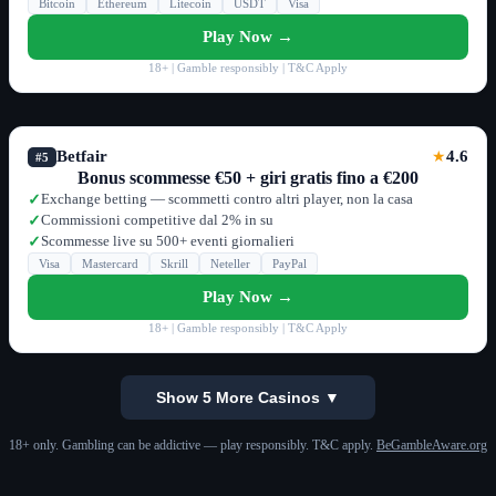
Bitcoin
Ethereum
Litecoin
USDT
Visa
Play Now →
18+ | Gamble responsibly | T&C Apply
Betfair
4.6
★
#5
Bonus scommesse €50 + giri gratis fino a €200
Exchange betting — scommetti contro altri player, non la casa
✓
Commissioni competitive dal 2% in su
✓
Scommesse live su 500+ eventi giornalieri
✓
Visa
Mastercard
Skrill
Neteller
PayPal
Play Now →
18+ | Gamble responsibly | T&C Apply
Show 5 More Casinos ▼
18+ only. Gambling can be addictive — play responsibly. T&C apply.
BeGambleAware.org