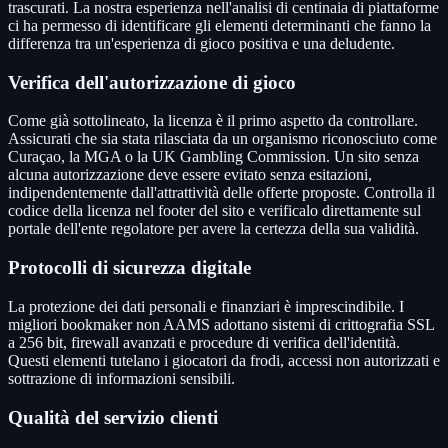
trascurati. La nostra esperienza nell'analisi di centinaia di piattaforme
ci ha permesso di identificare gli elementi determinanti che fanno la
differenza tra un'esperienza di gioco positiva e una deludente.
Verifica dell'autorizzazione di gioco
Come già sottolineato, la licenza è il primo aspetto da controllare.
Assicurati che sia stata rilasciata da un organismo riconosciuto come
Curaçao, la MGA o la UK Gambling Commission. Un sito senza
alcuna autorizzazione deve essere evitato senza esitazioni,
indipendentemente dall'attrattività delle offerte proposte. Controlla il
codice della licenza nel footer del sito e verificalo direttamente sul
portale dell'ente regolatore per avere la certezza della sua validità.
Protocolli di sicurezza digitale
La protezione dei dati personali e finanziari è imprescindibile. I
migliori bookmaker non AAMS adottano sistemi di crittografia SSL
a 256 bit, firewall avanzati e procedure di verifica dell'identità.
Questi elementi tutelano i giocatori da frodi, accessi non autorizzati e
sottrazione di informazioni sensibili.
Qualità del servizio clienti