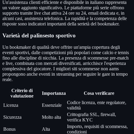
Un'assistenza clienti efficiente e disponibile in italiano rappresenta
un valore aggiunto significativo. Le piattaforme più serie offrono
supporto tramite live chat attiva 24 ore su 24, email dedicata e, in
alcuni casi, assistenza telefonica. La rapidità e la competenza delle
risposte sono indicatori importanti della serietà del bookmaker.
Varietà del palinsesto sportivo
Un bookmaker di qualità deve offrire un'ampia copertura degli
eventi sportivi, dalle competizioni più popolari come calcio e tennis
fino alle discipline di nicchia. La presenza di scommesse pre-match
e live, combinata con mercati diversificati, arricchisce l'esperienza
complessiva del giocatore. I migliori siti scommesse non aams
propongono anche eventi in streaming per seguire le gare in tempo
reale.
Criterio di
Importanza
Cosa verificare
valutazione
Codice licenza, ente regolatore,
Licenza
Essenziale
validità
Crittografia SSL, firewall,
Sicurezza
Molto alta
verifica KYC
Importo, requisiti di scommessa,
Bonus
Alta
condizioni