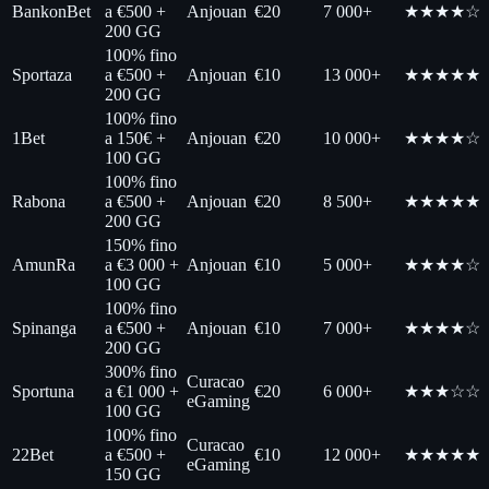
BankonBet
a €500 +
Anjouan
€20
7 000+
★★★★☆
200 GG
100% fino
Sportaza
a €500 +
Anjouan
€10
13 000+
★★★★★
200 GG
100% fino
1Bet
a 150€ +
Anjouan
€20
10 000+
★★★★☆
100 GG
100% fino
Rabona
a €500 +
Anjouan
€20
8 500+
★★★★★
200 GG
150% fino
AmunRa
a €3 000 +
Anjouan
€10
5 000+
★★★★☆
100 GG
100% fino
Spinanga
a €500 +
Anjouan
€10
7 000+
★★★★☆
200 GG
300% fino
Curacao
Sportuna
a €1 000 +
€20
6 000+
★★★☆☆
eGaming
100 GG
100% fino
Curacao
22Bet
a €500 +
€10
12 000+
★★★★★
eGaming
150 GG