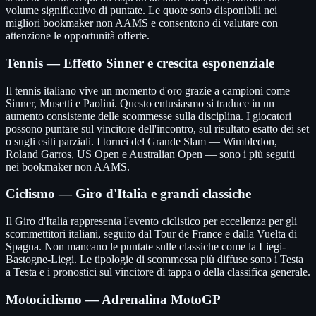
volume significativo di puntate. Le quote sono disponibili nei
migliori bookmaker non AAMS e consentono di valutare con
attenzione le opportunità offerte.
Tennis — Effetto Sinner e crescita esponenziale
Il tennis italiano vive un momento d'oro grazie a campioni come
Sinner, Musetti e Paolini. Questo entusiasmo si traduce in un
aumento consistente delle scommesse sulla disciplina. I giocatori
possono puntare sul vincitore dell'incontro, sul risultato esatto dei set
o sugli esiti parziali. I tornei del Grande Slam — Wimbledon,
Roland Garros, US Open e Australian Open — sono i più seguiti
nei bookmaker non AAMS.
Ciclismo — Giro d'Italia e grandi classiche
Il Giro d'Italia rappresenta l'evento ciclistico per eccellenza per gli
scommettitori italiani, seguito dal Tour de France e dalla Vuelta di
Spagna. Non mancano le puntate sulle classiche come la Liegi-
Bastogne-Liegi. Le tipologie di scommessa più diffuse sono i Testa
a Testa e i pronostici sul vincitore di tappa o della classifica generale.
Motociclismo — Adrenalina MotoGP