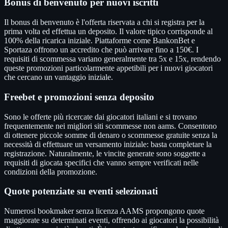
Bonus di benvenuto per nuovi iscritti
Il bonus di benvenuto è l'offerta riservata a chi si registra per la
prima volta ed effettua un deposito. Il valore tipico corrisponde al
100% della ricarica iniziale. Piattaforme come BankonBet e
Sportaza offrono un accredito che può arrivare fino a 150€. I
requisiti di scommessa variano generalmente tra 5x e 15x, rendendo
queste promozioni particolarmente appetibili per i nuovi giocatori
che cercano un vantaggio iniziale.
Freebet e promozioni senza deposito
Sono le offerte più ricercate dai giocatori italiani e si trovano
frequentemente nei migliori siti scommesse non aams. Consentono
di ottenere piccole somme di denaro o scommesse gratuite senza la
necessità di effettuare un versamento iniziale: basta completare la
registrazione. Naturalmente, le vincite generate sono soggette a
requisiti di giocata specifici che vanno sempre verificati nelle
condizioni della promozione.
Quote potenziate su eventi selezionati
Numerosi bookmaker senza licenza AAMS propongono quote
maggiorate su determinati eventi, offrendo ai giocatori la possibilità