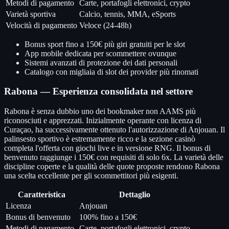
Metodi di pagamento
Carte, portafogli elettronici, crypto
Varietà sportiva
Calcio, tennis, MMA, eSports
Velocità di pagamento
Veloce (24-48h)
Bonus sport fino a 150€ più giri gratuiti per le slot
App mobile dedicata per scommettere ovunque
Sistemi avanzati di protezione dei dati personali
Catalogo con migliaia di slot dei provider più rinomati
Rabona — Esperienza consolidata nel settore
Rabona è senza dubbio uno dei bookmaker non AAMS più
riconosciuti e apprezzati. Inizialmente operante con licenza di
Curaçao, ha successivamente ottenuto l'autorizzazione di Anjouan. Il
palinsesto sportivo è estremamente ricco e la sezione casinò
completa l'offerta con giochi live e in versione RNG. Il bonus di
benvenuto raggiunge i 150€ con requisiti di solo 6x. La varietà delle
discipline coperte e la qualità delle quote proposte rendono Rabona
una scelta eccellente per gli scommettitori più esigenti.
Caratteristica
Dettaglio
Licenza
Anjouan
Bonus di benvenuto
100% fino a 150€
Metodi di pagamento
Carte, portafogli elettronici, crypto