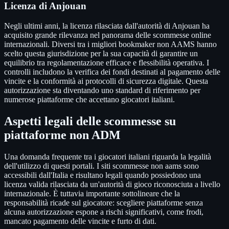
Licenza di Anjouan
Negli ultimi anni, la licenza rilasciata dall'autorità di Anjouan ha
acquisito grande rilevanza nel panorama delle scommesse online
internazionali. Diversi tra i migliori bookmaker non AAMS hanno
scelto questa giurisdizione per la sua capacità di garantire un
equilibrio tra regolamentazione efficace e flessibilità operativa. I
controlli includono la verifica dei fondi destinati al pagamento delle
vincite e la conformità ai protocolli di sicurezza digitale. Questa
autorizzazione sta diventando uno standard di riferimento per
numerose piattaforme che accettano giocatori italiani.
Aspetti legali delle scommesse su
piattaforme non ADM
Una domanda frequente tra i giocatori italiani riguarda la legalità
dell'utilizzo di questi portali. I siti scommesse non aams sono
accessibili dall'Italia e risultano legali quando possiedono una
licenza valida rilasciata da un'autorità di gioco riconosciuta a livello
internazionale. È tuttavia importante sottolineare che la
responsabilità ricade sul giocatore: scegliere piattaforme senza
alcuna autorizzazione espone a rischi significativi, come frodi,
mancato pagamento delle vincite e furto di dati.