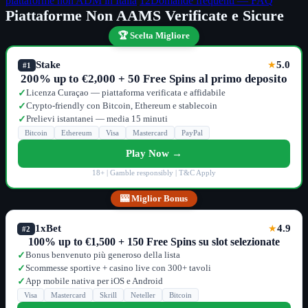
piattaforme non ADM in Italia
12
Domande frequenti — FAQ
Piattaforme Non AAMS Verificate e Sicure
🏆 Scelta Migliore
Stake
5.0
★
#1
200% up to €2,000 + 50 Free Spins al primo deposito
Licenza Curaçao — piattaforma verificata e affidabile
✓
Crypto-friendly con Bitcoin, Ethereum e stablecoin
✓
Prelievi istantanei — media 15 minuti
✓
Bitcoin
Ethereum
Visa
Mastercard
PayPal
Play Now →
18+ | Gamble responsibly | T&C Apply
🎰 Miglior Bonus
1xBet
4.9
★
#2
100% up to €1,500 + 150 Free Spins su slot selezionate
Bonus benvenuto più generoso della lista
✓
Scommesse sportive + casino live con 300+ tavoli
✓
App mobile nativa per iOS e Android
✓
Visa
Mastercard
Skrill
Neteller
Bitcoin