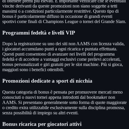
di ottenere premi più elevati. È importante verificare che le eventuali
vincite derivanti da queste promozioni non siano soggette a tetti
massimi o a condizioni particolarmente restrittive. Questo tipo di
bonus è particolarmente diffuso in occasione di grandi eventi
sportivi come finali di Champions League o tornei del Grande Slam.
Programmi fedeltà e livelli VIP
Dopo la registrazione su uno dei siti non AAMS con licenza valida,
i giocatori accumulano punti a ogni ricarica e puntata effettuata.
Questi punti consentono di avanzare nei livelli del programma
fedeltà e di accedere a vantaggi esclusivi come prelievi accelerati,
bonus personalizzati e giri gratuiti per le slot machine. Più si gioca,
maggiori sono i benefici ottenibili.
Promozioni dedicate a sport di nicchia
Questa categoria di bonus è pensata per promuovere mercati meno
conosciuti o nuovi tornei appena introdotti dal bookmaker non
AAMS. Si presentano generalmente sotto forma di quote maggiorate
o credito extra utilizzabile esclusivamente sulla disciplina promossa,
senza possibilità di impiego su altri eventi.
Bonus ricarica per giocatori attivi