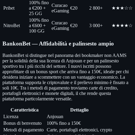
100% fino
Curacao
Pribet
a €200 +
€20
2 800+
★★★☆☆
eGaming
25 GG
100% fino
Curacao
NitroBet
a €600 +
€20
3 000+
★★★★☆
eGaming
100 GG
BankonBet — Affidabilità e palinsesto ampio
BankonBet si distingue nel panorama dei bookmaker non AAMS
per la solidità della sua licenza di Anjouan e per un palinsesto
sportivo tra i più ricchi del settore. I nuovi iscritti possono
approfittare di un bonus sport che arriva fino a 150€, ideale per chi
desidera iniziare a scommettere con un vantaggio economico. La
piattaforma supporta le criptovalute e il prelievo minimo è fissato a
soli 10€. Tra i metodi di pagamento troviamo carte di credito,
portafogli elettronici e monete digitali, il che rende questa
piattaforma particolarmente versatile.
Caratteristica
Dettaglio
Licenza
Anjouan
Bonus di benvenuto
100% fino a 150€
Metodi di pagamento
Carte, portafogli elettronici, crypto