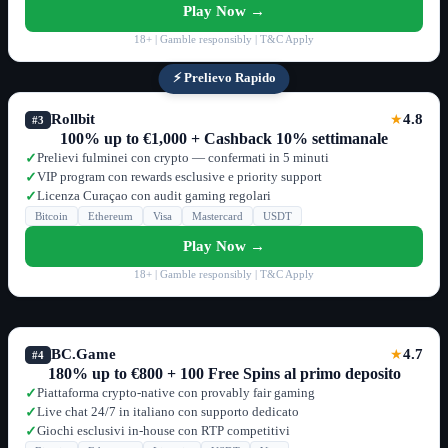
Play Now →
18+ | Gamble responsibly | T&C Apply
⚡ Prelievo Rapido
Rollbit
4.8
★
#3
100% up to €1,000 + Cashback 10% settimanale
Prelievi fulminei con crypto — confermati in 5 minuti
✓
VIP program con rewards esclusive e priority support
✓
Licenza Curaçao con audit gaming regolari
✓
Bitcoin
Ethereum
Visa
Mastercard
USDT
Play Now →
18+ | Gamble responsibly | T&C Apply
BC.Game
4.7
★
#4
180% up to €800 + 100 Free Spins al primo deposito
Piattaforma crypto-native con provably fair gaming
✓
Live chat 24/7 in italiano con supporto dedicato
✓
Giochi esclusivi in-house con RTP competitivi
✓