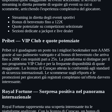
streaming in diretta permette di seguire gli eventi su cui si
scommette, arricchendo l'esperienza complessiva del giocatore.
Streaming in diretta degli eventi sportivi
Bonus di benvenuto fino a 122€
Quote potenziate su competizioni selezionate
Sezioni dedicate a jackpot e live dealer
Pribet — VIP Club e quote potenziate
Pribet si è guadagnato un posto tra i migliori bookmaker non AAMS
grazie al suo palinsesto variegato e al bonus di benvenuto che arriva
fino a 200€ con requisiti pari a 25x. La piattaforma si distingue per il
suo programma VIP Club e per la frequente disponibilità di quote
maggiorate. La licenza di Curaçao attesta la conformità agli standard
di sicurezza internazionali. Le scommesse sugli eSports e le
promozioni per giocatori già registrati completano un'offerta davvero
interessante.
Royal Fortune — Sorpresa positiva nel panorama
internazionale
Royal Fortune rappresenta una scoperta interessante tra le
piattaforme analizzate. Con la licenza di Curaçao, un bonus di