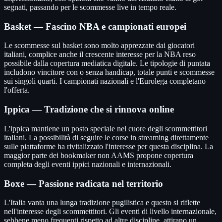
segnati, passando per le scommesse live in tempo reale.
Basket — Fascino NBA e campionati europei
Le scommesse sul basket sono molto apprezzate dai giocatori
italiani, complice anche il crescente interesse per la NBA reso
possibile dalla copertura mediatica digitale. Le tipologie di puntata
includono vincitore con o senza handicap, totale punti e scommesse
sui singoli quarti. I campionati nazionali e l'Eurolega completano
l'offerta.
Ippica — Tradizione che si rinnova online
L'ippica mantiene un posto speciale nel cuore degli scommettitori
italiani. La possibilità di seguire le corse in streaming direttamente
sulle piattaforme ha rivitalizzato l'interesse per questa disciplina. La
maggior parte dei bookmaker non AAMS propone copertura
completa degli eventi ippici nazionali e internazionali.
Boxe — Passione radicata nel territorio
L'Italia vanta una lunga tradizione pugilistica e questo si riflette
nell'interesse degli scommettitori. Gli eventi di livello internazionale,
sebbene meno frequenti rispetto ad altre discipline, attirano un