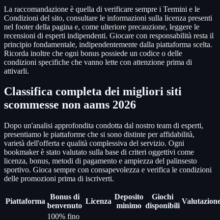
La raccomandazione è quella di verificare sempre i Termini e le
Condizioni del sito, consultare le informazioni sulla licenza presenti
nel footer della pagina e, come ulteriore precauzione, leggere le
recensioni di esperti indipendenti. Giocare con responsabilità resta il
principio fondamentale, indipendentemente dalla piattaforma scelta.
Ricorda inoltre che ogni bonus possiede un codice o delle
condizioni specifiche che vanno lette con attenzione prima di
attivarli.
Classifica completa dei migliori siti
scommesse non aams 2026
Dopo un'analisi approfondita condotta dal nostro team di esperti,
presentiamo le piattaforme che si sono distinte per affidabilità,
varietà dell'offerta e qualità complessiva del servizio. Ogni
bookmaker è stato valutato sulla base di criteri oggettivi come
licenza, bonus, metodi di pagamento e ampiezza del palinsesto
sportivo. Gioca sempre con consapevolezza e verifica le condizioni
delle promozioni prima di iscriverti.
Bonus di
Deposito
Giochi
Piattaforma
Licenza
Valutazion
benvenuto
minimo
disponibili
100% fino