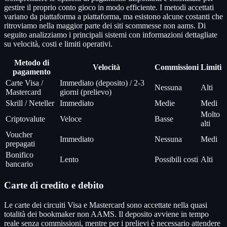
gestire il proprio conto gioco in modo efficiente. I metodi accettati
variano da piattaforma a piattaforma, ma esistono alcune costanti che
ritroviamo nella maggior parte dei siti scommesse non aams. Di
seguito analizziamo i principali sistemi con informazioni dettagliate
su velocità, costi e limiti operativi.
Metodo di
Velocità
Commissioni
Limiti
pagamento
Carte Visa /
Immediato (deposito) / 2-3
Nessuna
Alti
Mastercard
giorni (prelievo)
Skrill / Neteller
Immediato
Medie
Medi
Molto
Criptovalute
Veloce
Basse
alti
Voucher
Immediato
Nessuna
Medi
prepagati
Bonifico
Lento
Possibili costi
Alti
bancario
Carte di credito e debito
Le carte dei circuiti Visa e Mastercard sono accettate nella quasi
totalità dei bookmaker non AAMS. Il deposito avviene in tempo
reale senza commissioni, mentre per i prelievi è necessario attendere