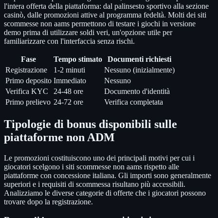
l'intera offerta della piattaforma: dal palinsesto sportivo alla sezione
casinò, dalle promozioni attive al programma fedeltà. Molti dei siti
scommesse non aams permettono di testare i giochi in versione
demo prima di utilizzare soldi veri, un'opzione utile per
familiarizzare con l'interfaccia senza rischi.
Fase
Tempo stimato
Documenti richiesti
Registrazione
1-2 minuti
Nessuno (inizialmente)
Primo deposito
Immediato
Nessuno
Verifica KYC
24-48 ore
Documento d'identità
Primo prelievo
24-72 ore
Verifica completata
Tipologie di bonus disponibili sulle
piattaforme non ADM
Le promozioni costituiscono uno dei principali motivi per cui i
giocatori scelgono i siti scommesse non aams rispetto alle
piattaforme con concessione italiana. Gli importi sono generalmente
superiori e i requisiti di scommessa risultano più accessibili.
Analizziamo le diverse categorie di offerte che i giocatori possono
trovare dopo la registrazione.