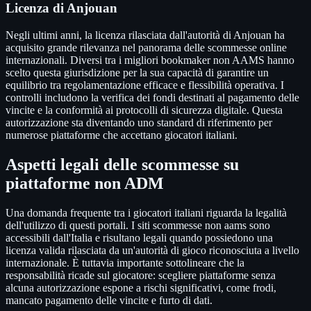
Licenza di Anjouan
Negli ultimi anni, la licenza rilasciata dall'autorità di Anjouan ha
acquisito grande rilevanza nel panorama delle scommesse online
internazionali. Diversi tra i migliori bookmaker non AAMS hanno
scelto questa giurisdizione per la sua capacità di garantire un
equilibrio tra regolamentazione efficace e flessibilità operativa. I
controlli includono la verifica dei fondi destinati al pagamento delle
vincite e la conformità ai protocolli di sicurezza digitale. Questa
autorizzazione sta diventando uno standard di riferimento per
numerose piattaforme che accettano giocatori italiani.
Aspetti legali delle scommesse su
piattaforme non ADM
Una domanda frequente tra i giocatori italiani riguarda la legalità
dell'utilizzo di questi portali. I siti scommesse non aams sono
accessibili dall'Italia e risultano legali quando possiedono una
licenza valida rilasciata da un'autorità di gioco riconosciuta a livello
internazionale. È tuttavia importante sottolineare che la
responsabilità ricade sul giocatore: scegliere piattaforme senza
alcuna autorizzazione espone a rischi significativi, come frodi,
mancato pagamento delle vincite e furto di dati.