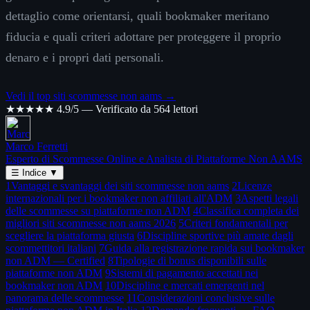
dettaglio come orientarsi, quali bookmaker meritano
fiducia e quali criteri adottare per proteggere il proprio
denaro e i propri dati personali.
Vedi il top siti scommesse non aams →
★★★★★
4.9/5 — Verificato da 564 lettori
Marco Ferretti
Esperto di Scommesse Online e Analista di Piattaforme Non AAMS
☰
Indice
▼
1
Vantaggi e svantaggi dei siti scommesse non aams
2
Licenze
internazionali per i bookmaker non affiliati all'ADM
3
Aspetti legali
delle scommesse su piattaforme non ADM
4
Classifica completa dei
migliori siti scommesse non aams 2026
5
Criteri fondamentali per
scegliere la piattaforma giusta
6
Discipline sportive più amate dagli
scommettitori italiani
7
Guida alla registrazione rapida sui bookmaker
non ADM — Certified
8
Tipologie di bonus disponibili sulle
piattaforme non ADM
9
Sistemi di pagamento accettati nei
bookmaker non ADM
10
Discipline e mercati emergenti nel
panorama delle scommesse
11
Considerazioni conclusive sulle