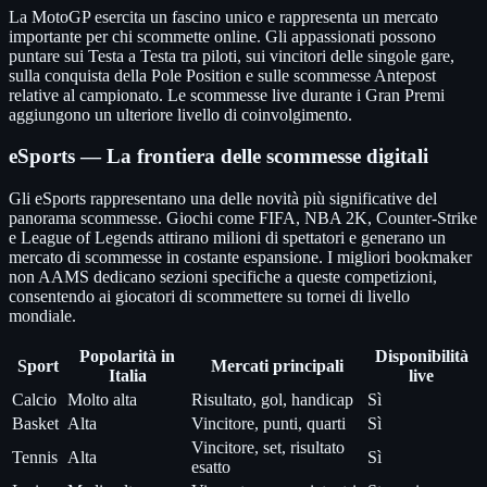
La MotoGP esercita un fascino unico e rappresenta un mercato
importante per chi scommette online. Gli appassionati possono
puntare sui Testa a Testa tra piloti, sui vincitori delle singole gare,
sulla conquista della Pole Position e sulle scommesse Antepost
relative al campionato. Le scommesse live durante i Gran Premi
aggiungono un ulteriore livello di coinvolgimento.
eSports — La frontiera delle scommesse digitali
Gli eSports rappresentano una delle novità più significative del
panorama scommesse. Giochi come FIFA, NBA 2K, Counter-Strike
e League of Legends attirano milioni di spettatori e generano un
mercato di scommesse in costante espansione. I migliori bookmaker
non AAMS dedicano sezioni specifiche a queste competizioni,
consentendo ai giocatori di scommettere su tornei di livello
mondiale.
Popolarità in
Disponibilità
Sport
Mercati principali
Italia
live
Calcio
Molto alta
Risultato, gol, handicap
Sì
Basket
Alta
Vincitore, punti, quarti
Sì
Vincitore, set, risultato
Tennis
Alta
Sì
esatto