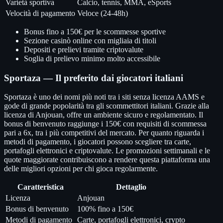
Varietà sportiva
Calcio, tennis, MMA, eSports
Velocità di pagamento
Veloce (24-48h)
Bonus fino a 150€ per le scommesse sportive
Sezione casinò online con migliaia di titoli
Depositi e prelievi tramite criptovalute
Soglia di prelievo minimo molto accessibile
Sportaza — Il preferito dai giocatori italiani
Sportaza è uno dei nomi più noti tra i siti senza licenza AAMS e
gode di grande popolarità tra gli scommettitori italiani. Grazie alla
licenza di Anjouan, offre un ambiente sicuro e regolamentato. Il
bonus di benvenuto raggiunge i 150€ con requisiti di scommessa
pari a 6x, tra i più competitivi del mercato. Per quanto riguarda i
metodi di pagamento, i giocatori possono scegliere tra carte,
portafogli elettronici e criptovalute. Le promozioni settimanali e le
quote maggiorate contribuiscono a rendere questa piattaforma una
delle migliori opzioni per chi gioca regolarmente.
Caratteristica
Dettaglio
Licenza
Anjouan
Bonus di benvenuto
100% fino a 150€
Metodi di pagamento
Carte, portafogli elettronici, crypto