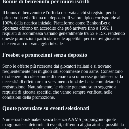
Bonus di benvenuto per nuovi iscritti
Il bonus di benvenuto è l'offerta riservata a chi si registra per la
prima volta ed effettua un deposito. Il valore tipico corrisponde al
100% della ricarica iniziale. Piattaforme come BankonBet e
Sportaza offrono un accredito che può arrivare fino a 150€. I
requisiti di scommessa variano generalmente tra 5x e 15x, rendendo
queste promozioni particolarmente appetibili per i nuovi giocatori
che cercano un vantaggio iniziale.
Freebet e promozioni senza deposito
Sono le offerte più ricercate dai giocatori italiani e si trovano
frequentemente nei migliori siti scommesse non aams. Consentono
di ottenere piccole somme di denaro o scommesse gratuite senza la
necessità di effettuare un versamento iniziale: basta completare la
registrazione. Naturalmente, le vincite generate sono soggette a
requisiti di giocata specifici che vanno sempre verificati nelle
condizioni della promozione.
Quote potenziate su eventi selezionati
Numerosi bookmaker senza licenza AAMS propongono quote
maggiorate su determinati eventi, offrendo ai giocatori la possibilità