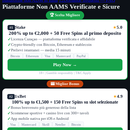
piattaforme non ADM in Italia
12
Domande frequenti — FAQ
Piattaforme Non AAMS Verificate e Sicure
🏆 Scelta Migliore
Stake
5.0
★
#1
200% up to €2,000 + 50 Free Spins al primo deposito
Licenza Curaçao — piattaforma verificata e affidabile
✓
Crypto-friendly con Bitcoin, Ethereum e stablecoin
✓
Prelievi istantanei — media 15 minuti
✓
Bitcoin
Ethereum
Visa
Mastercard
PayPal
Play Now →
18+ | Gamble responsibly | T&C Apply
🎰 Miglior Bonus
1xBet
4.9
★
#2
100% up to €1,500 + 150 Free Spins su slot selezionate
Bonus benvenuto più generoso della lista
✓
Scommesse sportive + casino live con 300+ tavoli
✓
App mobile nativa per iOS e Android
✓
Visa
Mastercard
Skrill
Neteller
Bitcoin