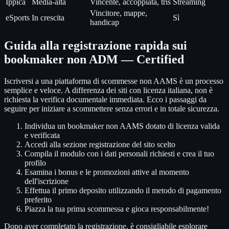
Ippica
Media-alta
Vincente, accoppiata, tris
Streaming
Vincitore, mappe,
eSports
In crescita
Sì
handicap
Guida alla registrazione rapida sui
bookmaker non ADM — Certified
Iscriversi a una piattaforma di scommesse non AAMS è un processo
semplice e veloce. A differenza dei siti con licenza italiana, non è
richiesta la verifica documentale immediata. Ecco i passaggi da
seguire per iniziare a scommettere senza errori e in totale sicurezza.
Individua un bookmaker non AAMS dotato di licenza valida
e verificata
Accedi alla sezione registrazione del sito scelto
Compila il modulo con i dati personali richiesti e crea il tuo
profilo
Esamina i bonus e le promozioni attive al momento
dell'iscrizione
Effettua il primo deposito utilizzando il metodo di pagamento
preferito
Piazza la tua prima scommessa e gioca responsabilmente!
Dopo aver completato la registrazione, è consigliabile esplorare