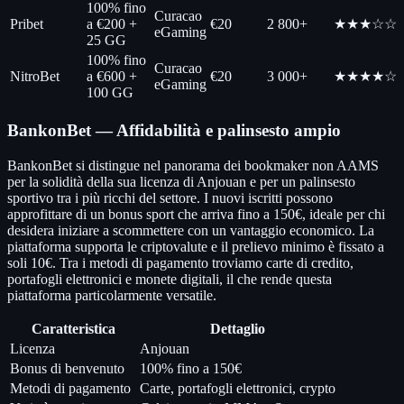
100% fino
Curacao
Pribet
a €200 +
€20
2 800+
★★★☆☆
eGaming
25 GG
100% fino
Curacao
NitroBet
a €600 +
€20
3 000+
★★★★☆
eGaming
100 GG
BankonBet — Affidabilità e palinsesto ampio
BankonBet si distingue nel panorama dei bookmaker non AAMS
per la solidità della sua licenza di Anjouan e per un palinsesto
sportivo tra i più ricchi del settore. I nuovi iscritti possono
approfittare di un bonus sport che arriva fino a 150€, ideale per chi
desidera iniziare a scommettere con un vantaggio economico. La
piattaforma supporta le criptovalute e il prelievo minimo è fissato a
soli 10€. Tra i metodi di pagamento troviamo carte di credito,
portafogli elettronici e monete digitali, il che rende questa
piattaforma particolarmente versatile.
Caratteristica
Dettaglio
Licenza
Anjouan
Bonus di benvenuto
100% fino a 150€
Metodi di pagamento
Carte, portafogli elettronici, crypto