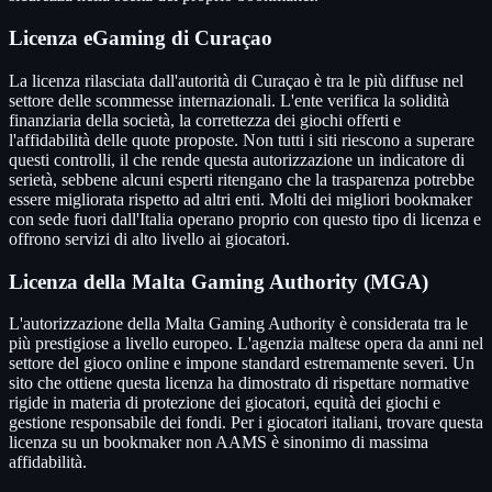
Licenza eGaming di Curaçao
La licenza rilasciata dall'autorità di Curaçao è tra le più diffuse nel
settore delle scommesse internazionali. L'ente verifica la solidità
finanziaria della società, la correttezza dei giochi offerti e
l'affidabilità delle quote proposte. Non tutti i siti riescono a superare
questi controlli, il che rende questa autorizzazione un indicatore di
serietà, sebbene alcuni esperti ritengano che la trasparenza potrebbe
essere migliorata rispetto ad altri enti. Molti dei migliori bookmaker
con sede fuori dall'Italia operano proprio con questo tipo di licenza e
offrono servizi di alto livello ai giocatori.
Licenza della Malta Gaming Authority (MGA)
L'autorizzazione della Malta Gaming Authority è considerata tra le
più prestigiose a livello europeo. L'agenzia maltese opera da anni nel
settore del gioco online e impone standard estremamente severi. Un
sito che ottiene questa licenza ha dimostrato di rispettare normative
rigide in materia di protezione dei giocatori, equità dei giochi e
gestione responsabile dei fondi. Per i giocatori italiani, trovare questa
licenza su un bookmaker non AAMS è sinonimo di massima
affidabilità.