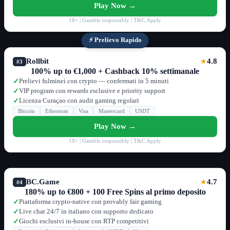
Play Now →
18+ | Gamble responsibly | T&C Apply
⚡ Prelievo Rapido
Rollbit
4.8
★
#3
100% up to €1,000 + Cashback 10% settimanale
Prelievi fulminei con crypto — confermati in 5 minuti
✓
VIP program con rewards esclusive e priority support
✓
Licenza Curaçao con audit gaming regolari
✓
Bitcoin
Ethereum
Visa
Mastercard
USDT
Play Now →
18+ | Gamble responsibly | T&C Apply
BC.Game
4.7
★
#4
180% up to €800 + 100 Free Spins al primo deposito
Piattaforma crypto-native con provably fair gaming
✓
Live chat 24/7 in italiano con supporto dedicato
✓
Giochi esclusivi in-house con RTP competitivi
✓