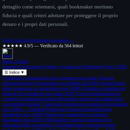
dettaglio come orientarsi, quali bookmaker meritano
fiducia e quali criteri adottare per proteggere il proprio
denaro e i propri dati personali.
Vedi il top siti scommesse non aams →
★★★★★
4.9/5 — Verificato da 564 lettori
Marco Ferretti
Esperto di Scommesse Online e Analista di Piattaforme Non AAMS
☰
Indice
▼
1
Vantaggi e svantaggi dei siti scommesse non aams
2
Licenze
internazionali per i bookmaker non affiliati all'ADM
3
Aspetti legali
delle scommesse su piattaforme non ADM
4
Classifica completa dei
migliori siti scommesse non aams 2026
5
Criteri fondamentali per
scegliere la piattaforma giusta
6
Discipline sportive più amate dagli
scommettitori italiani
7
Guida alla registrazione rapida sui bookmaker
non ADM — Certified
8
Tipologie di bonus disponibili sulle
piattaforme non ADM
9
Sistemi di pagamento accettati nei
bookmaker non ADM
10
Discipline e mercati emergenti nel
panorama delle scommesse
11
Considerazioni conclusive sulle