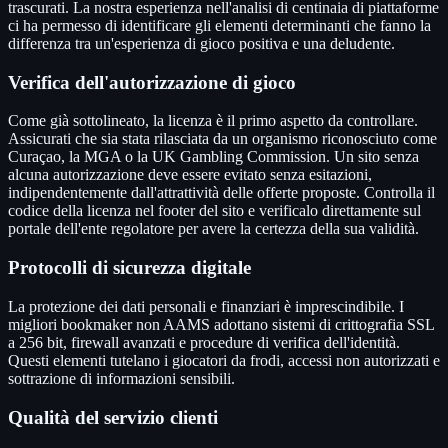
trascurati. La nostra esperienza nell'analisi di centinaia di piattaforme
ci ha permesso di identificare gli elementi determinanti che fanno la
differenza tra un'esperienza di gioco positiva e una deludente.
Verifica dell'autorizzazione di gioco
Come già sottolineato, la licenza è il primo aspetto da controllare.
Assicurati che sia stata rilasciata da un organismo riconosciuto come
Curaçao, la MGA o la UK Gambling Commission. Un sito senza
alcuna autorizzazione deve essere evitato senza esitazioni,
indipendentemente dall'attrattività delle offerte proposte. Controlla il
codice della licenza nel footer del sito e verificalo direttamente sul
portale dell'ente regolatore per avere la certezza della sua validità.
Protocolli di sicurezza digitale
La protezione dei dati personali e finanziari è imprescindibile. I
migliori bookmaker non AAMS adottano sistemi di crittografia SSL
a 256 bit, firewall avanzati e procedure di verifica dell'identità.
Questi elementi tutelano i giocatori da frodi, accessi non autorizzati e
sottrazione di informazioni sensibili.
Qualità del servizio clienti