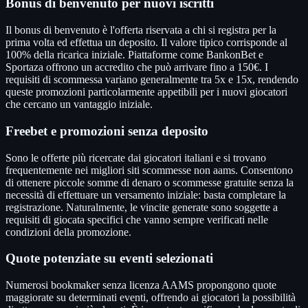
Bonus di benvenuto per nuovi iscritti
Il bonus di benvenuto è l'offerta riservata a chi si registra per la
prima volta ed effettua un deposito. Il valore tipico corrisponde al
100% della ricarica iniziale. Piattaforme come BankonBet e
Sportaza offrono un accredito che può arrivare fino a 150€. I
requisiti di scommessa variano generalmente tra 5x e 15x, rendendo
queste promozioni particolarmente appetibili per i nuovi giocatori
che cercano un vantaggio iniziale.
Freebet e promozioni senza deposito
Sono le offerte più ricercate dai giocatori italiani e si trovano
frequentemente nei migliori siti scommesse non aams. Consentono
di ottenere piccole somme di denaro o scommesse gratuite senza la
necessità di effettuare un versamento iniziale: basta completare la
registrazione. Naturalmente, le vincite generate sono soggette a
requisiti di giocata specifici che vanno sempre verificati nelle
condizioni della promozione.
Quote potenziate su eventi selezionati
Numerosi bookmaker senza licenza AAMS propongono quote
maggiorate su determinati eventi, offrendo ai giocatori la possibilità