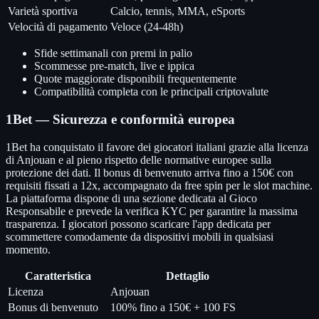
Varietà sportiva
Calcio, tennis, MMA, eSports
Velocità di pagamento
Veloce (24-48h)
Sfide settimanali con premi in palio
Scommesse pre-match, live e ippica
Quote maggiorate disponibili frequentemente
Compatibilità completa con le principali criptovalute
1Bet — Sicurezza e conformità europea
1Bet ha conquistato il favore dei giocatori italiani grazie alla licenza
di Anjouan e al pieno rispetto delle normative europee sulla
protezione dei dati. Il bonus di benvenuto arriva fino a 150€ con
requisiti fissati a 12x, accompagnato da free spin per le slot machine.
La piattaforma dispone di una sezione dedicata al Gioco
Responsabile e prevede la verifica KYC per garantire la massima
trasparenza. I giocatori possono scaricare l'app dedicata per
scommettere comodamente da dispositivi mobili in qualsiasi
momento.
Caratteristica
Dettaglio
Licenza
Anjouan
Bonus di benvenuto
100% fino a 150€ + 100 FS