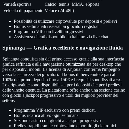
Varietà sportiva
Calcio, tennis, MMA, eSports
Velocità di pagamento
Veloce (24-48h)
Possibilità di utilizzare criptovalute per depositi e prelievi
Bonus settimanali riservati ai giocatori registrati
Programma VIP con livelli progressivi
Assistenza clienti disponibile in italiano via live chat
Spinanga — Grafica eccellente e navigazione fluida
Spinanga conquista sin dal primo accesso grazie alla sua interfaccia
grafica raffinata e alla navigazione ottimizzata sia per desktop che
per dispositivi mobili. La licenza di Anjouan conferma l'impegno
verso la sicurezza dei giocatori. Il bonus di benvenuto è pari al
100% del primo deposito fino a 150€ e i requisiti sono fissati a 6x.
Le criptovalute sono disponibili sia per i depositi che per i prelievi
delle vincite ottenute. La piattaforma offre anche una sezione casinò
con giochi a jackpot progressivo e titoli dei migliori provider del
settore.
Programma VIP esclusivo con premi dedicati
Bonus ricarica attivo ogni settimana
Sezione casinò con giochi a jackpot progressivo
Prelievi rapidi tramite criptovalute e portafogli elettronici