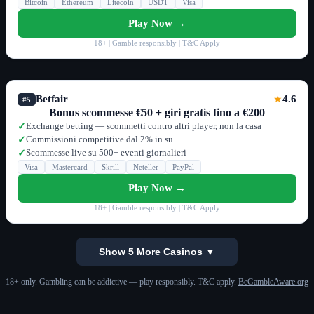
Bitcoin
Ethereum
Litecoin
USDT
Visa
Play Now →
18+ | Gamble responsibly | T&C Apply
Betfair
4.6
★
#5
Bonus scommesse €50 + giri gratis fino a €200
Exchange betting — scommetti contro altri player, non la casa
✓
Commissioni competitive dal 2% in su
✓
Scommesse live su 500+ eventi giornalieri
✓
Visa
Mastercard
Skrill
Neteller
PayPal
Play Now →
18+ | Gamble responsibly | T&C Apply
Show 5 More Casinos ▼
18+ only. Gambling can be addictive — play responsibly. T&C apply.
BeGambleAware.org