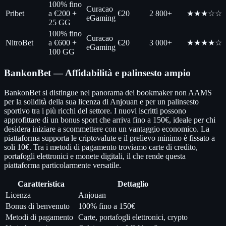
100% fino
Curacao
Pribet
a €200 +
€20
2 800+
★★★☆☆
eGaming
25 GG
100% fino
Curacao
NitroBet
a €600 +
€20
3 000+
★★★★☆
eGaming
100 GG
BankonBet — Affidabilità e palinsesto ampio
BankonBet si distingue nel panorama dei bookmaker non AAMS
per la solidità della sua licenza di Anjouan e per un palinsesto
sportivo tra i più ricchi del settore. I nuovi iscritti possono
approfittare di un bonus sport che arriva fino a 150€, ideale per chi
desidera iniziare a scommettere con un vantaggio economico. La
piattaforma supporta le criptovalute e il prelievo minimo è fissato a
soli 10€. Tra i metodi di pagamento troviamo carte di credito,
portafogli elettronici e monete digitali, il che rende questa
piattaforma particolarmente versatile.
Caratteristica
Dettaglio
Licenza
Anjouan
Bonus di benvenuto
100% fino a 150€
Metodi di pagamento
Carte, portafogli elettronici, crypto