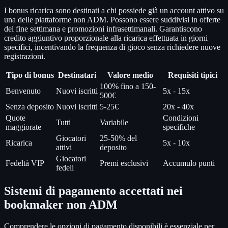
I bonus ricarica sono destinati a chi possiede già un account attivo su
una delle piattaforme non ADM. Possono essere suddivisi in offerte
del fine settimana e promozioni infrasettimanali. Garantiscono
credito aggiuntivo proporzionale alla ricarica effettuata in giorni
specifici, incentivando la frequenza di gioco senza richiedere nuove
registrazioni.
Tipo di bonus
Destinatari
Valore medio
Requisiti tipici
100% fino a 150-
Benvenuto
Nuovi iscritti
5x - 15x
500€
Senza deposito
Nuovi iscritti
5-25€
20x - 40x
Quote
Condizioni
Tutti
Variabile
maggiorate
specifiche
Giocatori
25-50% del
Ricarica
5x - 10x
attivi
deposito
Giocatori
Fedeltà VIP
Premi esclusivi
Accumulo punti
fedeli
Sistemi di pagamento accettati nei
bookmaker non ADM
Comprendere le opzioni di pagamento disponibili è essenziale per