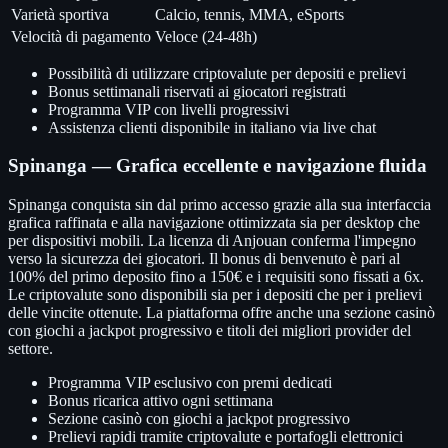
Varietà sportiva
Calcio, tennis, MMA, eSports
Velocità di pagamento
Veloce (24-48h)
Possibilità di utilizzare criptovalute per depositi e prelievi
Bonus settimanali riservati ai giocatori registrati
Programma VIP con livelli progressivi
Assistenza clienti disponibile in italiano via live chat
Spinanga — Grafica eccellente e navigazione fluida
Spinanga conquista sin dal primo accesso grazie alla sua interfaccia
grafica raffinata e alla navigazione ottimizzata sia per desktop che
per dispositivi mobili. La licenza di Anjouan conferma l'impegno
verso la sicurezza dei giocatori. Il bonus di benvenuto è pari al
100% del primo deposito fino a 150€ e i requisiti sono fissati a 6x.
Le criptovalute sono disponibili sia per i depositi che per i prelievi
delle vincite ottenute. La piattaforma offre anche una sezione casinò
con giochi a jackpot progressivo e titoli dei migliori provider del
settore.
Programma VIP esclusivo con premi dedicati
Bonus ricarica attivo ogni settimana
Sezione casinò con giochi a jackpot progressivo
Prelievi rapidi tramite criptovalute e portafogli elettronici