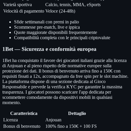
Varietà sportiva
Calcio, tennis, MMA, eSports
Velocità di pagamento
Veloce (24-48h)
Sfide settimanali con premi in palio
Scommesse pre-match, live e ippica
Quote maggiorate disponibili frequentemente
Compatibilità completa con le principali criptovalute
1Bet — Sicurezza e conformità europea
1Bet ha conquistato il favore dei giocatori italiani grazie alla licenza
di Anjouan e al pieno rispetto delle normative europee sulla
protezione dei dati. Il bonus di benvenuto arriva fino a 150€ con
requisiti fissati a 12x, accompagnato da free spin per le slot machine.
La piattaforma dispone di una sezione dedicata al Gioco
Responsabile e prevede la verifica KYC per garantire la massima
trasparenza. I giocatori possono scaricare l'app dedicata per
scommettere comodamente da dispositivi mobili in qualsiasi
momento.
Caratteristica
Dettaglio
Licenza
Anjouan
Bonus di benvenuto
100% fino a 150€ + 100 FS