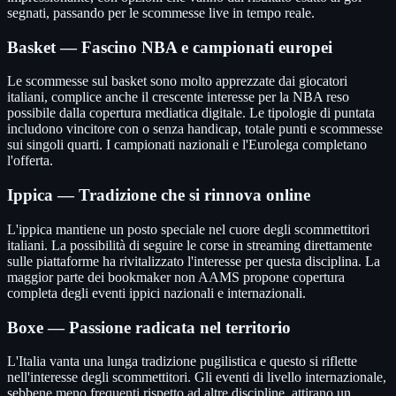
segnati, passando per le scommesse live in tempo reale.
Basket — Fascino NBA e campionati europei
Le scommesse sul basket sono molto apprezzate dai giocatori
italiani, complice anche il crescente interesse per la NBA reso
possibile dalla copertura mediatica digitale. Le tipologie di puntata
includono vincitore con o senza handicap, totale punti e scommesse
sui singoli quarti. I campionati nazionali e l'Eurolega completano
l'offerta.
Ippica — Tradizione che si rinnova online
L'ippica mantiene un posto speciale nel cuore degli scommettitori
italiani. La possibilità di seguire le corse in streaming direttamente
sulle piattaforme ha rivitalizzato l'interesse per questa disciplina. La
maggior parte dei bookmaker non AAMS propone copertura
completa degli eventi ippici nazionali e internazionali.
Boxe — Passione radicata nel territorio
L'Italia vanta una lunga tradizione pugilistica e questo si riflette
nell'interesse degli scommettitori. Gli eventi di livello internazionale,
sebbene meno frequenti rispetto ad altre discipline, attirano un