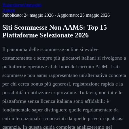
Buongiorno
Immagini
Autore
Pubblicato: 24 maggio 2026
·
Aggiornato: 25 maggio 2026
Siti Scommesse Non AAMS: Top 15
Piattaforme Selezionate 2026
Il panorama delle scommesse online si evolve
costantemente e sempre più giocatori italiani si rivolgono a
piattaforme operative al di fuori del circuito ADM. I siti
scommesse non aams rappresentano un'alternativa concreta
per chi cerca bonus più generosi, registrazione rapida e la
possibilità di utilizzare criptovalute. Tuttavia, non tutte le
piattaforme senza licenza italiana sono affidabili: è
fondamentale saper distinguere quelle regolamentate da
enti internazionali riconosciuti da quelle prive di qualsiasi
garanzia. In questa guida completa analizzeremo nel