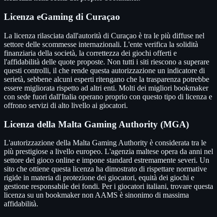
Licenza eGaming di Curaçao
La licenza rilasciata dall'autorità di Curaçao è tra le più diffuse nel
settore delle scommesse internazionali. L'ente verifica la solidità
finanziaria della società, la correttezza dei giochi offerti e
l'affidabilità delle quote proposte. Non tutti i siti riescono a superare
questi controlli, il che rende questa autorizzazione un indicatore di
serietà, sebbene alcuni esperti ritengano che la trasparenza potrebbe
essere migliorata rispetto ad altri enti. Molti dei migliori bookmaker
con sede fuori dall'Italia operano proprio con questo tipo di licenza e
offrono servizi di alto livello ai giocatori.
Licenza della Malta Gaming Authority (MGA)
L'autorizzazione della Malta Gaming Authority è considerata tra le
più prestigiose a livello europeo. L'agenzia maltese opera da anni nel
settore del gioco online e impone standard estremamente severi. Un
sito che ottiene questa licenza ha dimostrato di rispettare normative
rigide in materia di protezione dei giocatori, equità dei giochi e
gestione responsabile dei fondi. Per i giocatori italiani, trovare questa
licenza su un bookmaker non AAMS è sinonimo di massima
affidabilità.