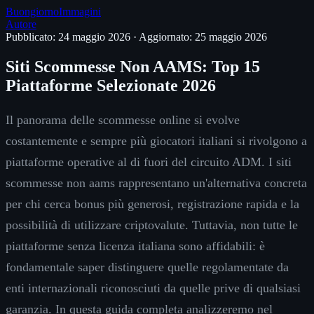
Buongiorno
Immagini
Autore
Pubblicato: 24 maggio 2026
·
Aggiornato: 25 maggio 2026
Siti Scommesse Non AAMS: Top 15
Piattaforme Selezionate 2026
Il panorama delle scommesse online si evolve
costantemente e sempre più giocatori italiani si rivolgono a
piattaforme operative al di fuori del circuito ADM. I siti
scommesse non aams rappresentano un'alternativa concreta
per chi cerca bonus più generosi, registrazione rapida e la
possibilità di utilizzare criptovalute. Tuttavia, non tutte le
piattaforme senza licenza italiana sono affidabili: è
fondamentale saper distinguere quelle regolamentate da
enti internazionali riconosciuti da quelle prive di qualsiasi
garanzia. In questa guida completa analizzeremo nel