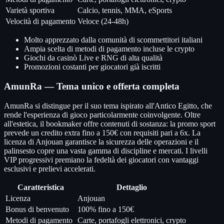
Varietà sportiva
Calcio, tennis, MMA, eSports
Velocità di pagamento
Veloce (24-48h)
Molto apprezzato dalla comunità di scommettitori italiani
Ampia scelta di metodi di pagamento incluse le crypto
Giochi da casinò Live e RNG di alta qualità
Promozioni costanti per giocatori già iscritti
AmunRa — Tema unico e offerta completa
AmunRa si distingue per il suo tema ispirato all'Antico Egitto, che
rende l'esperienza di gioco particolarmente coinvolgente. Oltre
all'estetica, il bookmaker offre contenuti di sostanza: la promo sport
prevede un credito extra fino a 150€ con requisiti pari a 6x. La
licenza di Anjouan garantisce la sicurezza delle operazioni e il
palinsesto copre una vasta gamma di discipline e mercati. I livelli
VIP progressivi premiano la fedeltà dei giocatori con vantaggi
esclusivi e prelievi accelerati.
Caratteristica
Dettaglio
Licenza
Anjouan
Bonus di benvenuto
100% fino a 150€
Metodi di pagamento
Carte, portafogli elettronici, crypto