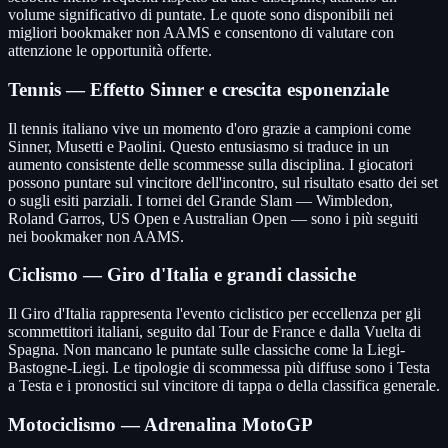
volume significativo di puntate. Le quote sono disponibili nei
migliori bookmaker non AAMS e consentono di valutare con
attenzione le opportunità offerte.
Tennis — Effetto Sinner e crescita esponenziale
Il tennis italiano vive un momento d'oro grazie a campioni come
Sinner, Musetti e Paolini. Questo entusiasmo si traduce in un
aumento consistente delle scommesse sulla disciplina. I giocatori
possono puntare sul vincitore dell'incontro, sul risultato esatto dei set
o sugli esiti parziali. I tornei del Grande Slam — Wimbledon,
Roland Garros, US Open e Australian Open — sono i più seguiti
nei bookmaker non AAMS.
Ciclismo — Giro d'Italia e grandi classiche
Il Giro d'Italia rappresenta l'evento ciclistico per eccellenza per gli
scommettitori italiani, seguito dal Tour de France e dalla Vuelta di
Spagna. Non mancano le puntate sulle classiche come la Liegi-
Bastogne-Liegi. Le tipologie di scommessa più diffuse sono i Testa
a Testa e i pronostici sul vincitore di tappa o della classifica generale.
Motociclismo — Adrenalina MotoGP