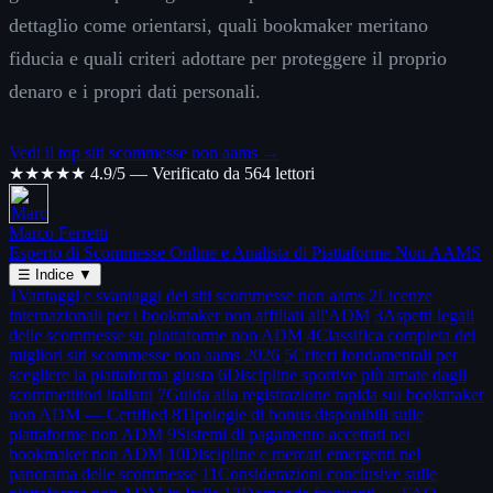
dettaglio come orientarsi, quali bookmaker meritano
fiducia e quali criteri adottare per proteggere il proprio
denaro e i propri dati personali.
Vedi il top siti scommesse non aams →
★★★★★
4.9/5 — Verificato da 564 lettori
Marco Ferretti
Esperto di Scommesse Online e Analista di Piattaforme Non AAMS
☰
Indice
▼
1
Vantaggi e svantaggi dei siti scommesse non aams
2
Licenze
internazionali per i bookmaker non affiliati all'ADM
3
Aspetti legali
delle scommesse su piattaforme non ADM
4
Classifica completa dei
migliori siti scommesse non aams 2026
5
Criteri fondamentali per
scegliere la piattaforma giusta
6
Discipline sportive più amate dagli
scommettitori italiani
7
Guida alla registrazione rapida sui bookmaker
non ADM — Certified
8
Tipologie di bonus disponibili sulle
piattaforme non ADM
9
Sistemi di pagamento accettati nei
bookmaker non ADM
10
Discipline e mercati emergenti nel
panorama delle scommesse
11
Considerazioni conclusive sulle