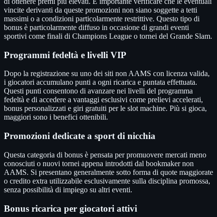
di ottenere premi più elevati. È importante verificare che le eventuali
vincite derivanti da queste promozioni non siano soggette a tetti
massimi o a condizioni particolarmente restrittive. Questo tipo di
bonus è particolarmente diffuso in occasione di grandi eventi
sportivi come finali di Champions League o tornei del Grande Slam.
Programmi fedeltà e livelli VIP
Dopo la registrazione su uno dei siti non AAMS con licenza valida,
i giocatori accumulano punti a ogni ricarica e puntata effettuata.
Questi punti consentono di avanzare nei livelli del programma
fedeltà e di accedere a vantaggi esclusivi come prelievi accelerati,
bonus personalizzati e giri gratuiti per le slot machine. Più si gioca,
maggiori sono i benefici ottenibili.
Promozioni dedicate a sport di nicchia
Questa categoria di bonus è pensata per promuovere mercati meno
conosciuti o nuovi tornei appena introdotti dal bookmaker non
AAMS. Si presentano generalmente sotto forma di quote maggiorate
o credito extra utilizzabile esclusivamente sulla disciplina promossa,
senza possibilità di impiego su altri eventi.
Bonus ricarica per giocatori attivi