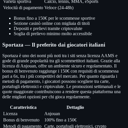
Varietà sportiva
Calcio, tennis, MMA, eSports
Velocità di pagamento
Veloce (24-48h)
Bonus fino a 150€ per le scommesse sportive
Sezione casinò online con migliaia di titoli
Depositi e prelievi tramite criptovalute
Soglia di prelievo minimo molto accessibile
Sportaza — Il preferito dai giocatori italiani
Sportaza è uno dei nomi più noti tra i siti senza licenza AAMS e
gode di grande popolarità tra gli scommettitori italiani. Grazie alla
licenza di Anjouan, offre un ambiente sicuro e regolamentato. Il
bonus di benvenuto raggiunge i 150€ con requisiti di scommessa
pari a 6x, tra i più competitivi del mercato. Per quanto riguarda i
metodi di pagamento, i giocatori possono scegliere tra carte,
portafogli elettronici e criptovalute. Le promozioni settimanali e le
quote maggiorate contribuiscono a rendere questa piattaforma una
delle migliori opzioni per chi gioca regolarmente.
Caratteristica
Dettaglio
Licenza
Anjouan
Bonus di benvenuto
100% fino a 150€
Metodi di pagamento
Carte, portafogli elettronici, crypto