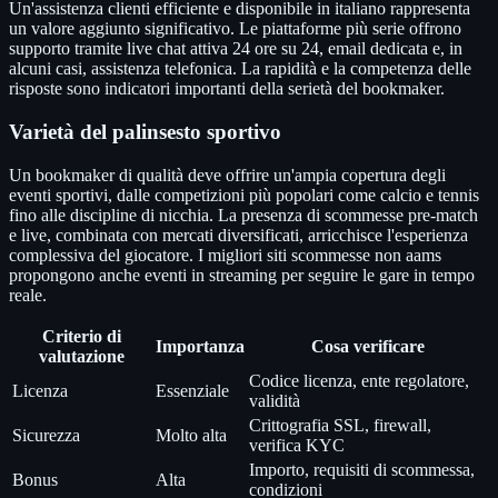
Un'assistenza clienti efficiente e disponibile in italiano rappresenta
un valore aggiunto significativo. Le piattaforme più serie offrono
supporto tramite live chat attiva 24 ore su 24, email dedicata e, in
alcuni casi, assistenza telefonica. La rapidità e la competenza delle
risposte sono indicatori importanti della serietà del bookmaker.
Varietà del palinsesto sportivo
Un bookmaker di qualità deve offrire un'ampia copertura degli
eventi sportivi, dalle competizioni più popolari come calcio e tennis
fino alle discipline di nicchia. La presenza di scommesse pre-match
e live, combinata con mercati diversificati, arricchisce l'esperienza
complessiva del giocatore. I migliori siti scommesse non aams
propongono anche eventi in streaming per seguire le gare in tempo
reale.
Criterio di
Importanza
Cosa verificare
valutazione
Codice licenza, ente regolatore,
Licenza
Essenziale
validità
Crittografia SSL, firewall,
Sicurezza
Molto alta
verifica KYC
Importo, requisiti di scommessa,
Bonus
Alta
condizioni