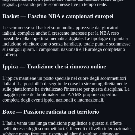
segnati, passando per le scommesse live in tempo reale.
Basket — Fascino NBA e campionati europei
Le scommesse sul basket sono molto apprezzate dai giocatori
italiani, complice anche il crescente interesse per la NBA reso
possibile dalla copertura mediatica digitale. Le tipologie di puntata
includono vincitore con o senza handicap, totale punti e scommesse
sui singoli quarti. I campionati nazionali e l'Eurolega completano
l'offerta.
Ippica — Tradizione che si rinnova online
L'ippica mantiene un posto speciale nel cuore degli scommettitori
italiani. La possibilità di seguire le corse in streaming direttamente
sulle piattaforme ha rivitalizzato l'interesse per questa disciplina. La
maggior parte dei bookmaker non AAMS propone copertura
completa degli eventi ippici nazionali e internazionali.
Boxe — Passione radicata nel territorio
L'Italia vanta una lunga tradizione pugilistica e questo si riflette
nell'interesse degli scommettitori. Gli eventi di livello internazionale,
sebbene meno frequenti rispetto ad altre discipline, attirano un