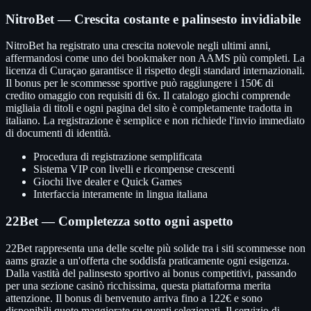
NitroBet — Crescita costante e palinsesto invidiabile
NitroBet ha registrato una crescita notevole negli ultimi anni,
affermandosi come uno dei bookmaker non AAMS più completi. La
licenza di Curaçao garantisce il rispetto degli standard internazionali.
Il bonus per le scommesse sportive può raggiungere i 150€ di
credito omaggio con requisiti di 6x. Il catalogo giochi comprende
migliaia di titoli e ogni pagina del sito è completamente tradotta in
italiano. La registrazione è semplice e non richiede l'invio immediato
di documenti di identità.
Procedura di registrazione semplificata
Sistema VIP con livelli e ricompense crescenti
Giochi live dealer e Quick Games
Interfaccia interamente in lingua italiana
22Bet — Completezza sotto ogni aspetto
22Bet rappresenta una delle scelte più solide tra i siti scommesse non
aams grazie a un'offerta che soddisfa praticamente ogni esigenza.
Dalla vastità del palinsesto sportivo ai bonus competitivi, passando
per una sezione casinò ricchissima, questa piattaforma merita
attenzione. Il bonus di benvenuto arriva fino a 122€ e sono
disponibili quote maggiorate su eventi selezionati. Il servizio di