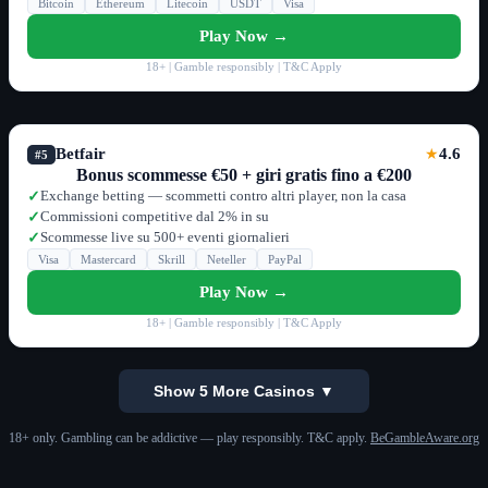
Bitcoin
Ethereum
Litecoin
USDT
Visa
Play Now →
18+ | Gamble responsibly | T&C Apply
Betfair
4.6
★
#5
Bonus scommesse €50 + giri gratis fino a €200
Exchange betting — scommetti contro altri player, non la casa
✓
Commissioni competitive dal 2% in su
✓
Scommesse live su 500+ eventi giornalieri
✓
Visa
Mastercard
Skrill
Neteller
PayPal
Play Now →
18+ | Gamble responsibly | T&C Apply
Show 5 More Casinos ▼
18+ only. Gambling can be addictive — play responsibly. T&C apply.
BeGambleAware.org