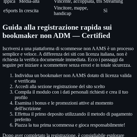
Ippica
Media-alta
Vincente, accoppiata, tris
Streaming
Vincitore, mappe,
eSports
In crescita
Sì
handicap
Guida alla registrazione rapida sui
bookmaker non ADM — Certified
Iscriversi a una piattaforma di scommesse non AAMS è un processo
semplice e veloce. A differenza dei siti con licenza italiana, non è
richiesta la verifica documentale immediata. Ecco i passaggi da
seguire per iniziare a scommettere senza errori e in totale sicurezza.
Individua un bookmaker non AAMS dotato di licenza valida
e verificata
Accedi alla sezione registrazione del sito scelto
Compila il modulo con i dati personali richiesti e crea il tuo
profilo
Esamina i bonus e le promozioni attive al momento
dell'iscrizione
Effettua il primo deposito utilizzando il metodo di pagamento
preferito
Piazza la tua prima scommessa e gioca responsabilmente!
Dopo aver completato la registrazione, è consigliabile esplorare