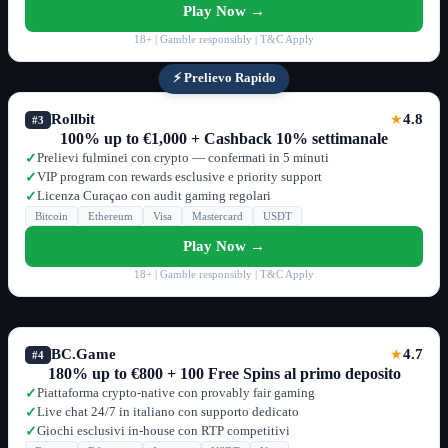
Play Now →
18+ | Gamble responsibly | T&C Apply
⚡ Prelievo Rapido
Rollbit
4.8
★
#3
100% up to €1,000 + Cashback 10% settimanale
Prelievi fulminei con crypto — confermati in 5 minuti
✓
VIP program con rewards esclusive e priority support
✓
Licenza Curaçao con audit gaming regolari
✓
Bitcoin
Ethereum
Visa
Mastercard
USDT
Play Now →
18+ | Gamble responsibly | T&C Apply
BC.Game
4.7
★
#4
180% up to €800 + 100 Free Spins al primo deposito
Piattaforma crypto-native con provably fair gaming
✓
Live chat 24/7 in italiano con supporto dedicato
✓
Giochi esclusivi in-house con RTP competitivi
✓