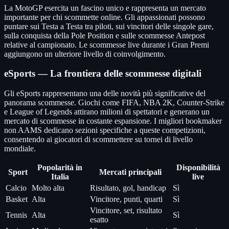
La MotoGP esercita un fascino unico e rappresenta un mercato
importante per chi scommette online. Gli appassionati possono
puntare sui Testa a Testa tra piloti, sui vincitori delle singole gare,
sulla conquista della Pole Position e sulle scommesse Antepost
relative al campionato. Le scommesse live durante i Gran Premi
aggiungono un ulteriore livello di coinvolgimento.
eSports — La frontiera delle scommesse digitali
Gli eSports rappresentano una delle novità più significative del
panorama scommesse. Giochi come FIFA, NBA 2K, Counter-Strike
e League of Legends attirano milioni di spettatori e generano un
mercato di scommesse in costante espansione. I migliori bookmaker
non AAMS dedicano sezioni specifiche a queste competizioni,
consentendo ai giocatori di scommettere su tornei di livello
mondiale.
Popolarità in
Disponibilità
Sport
Mercati principali
Italia
live
Calcio
Molto alta
Risultato, gol, handicap
Sì
Basket
Alta
Vincitore, punti, quarti
Sì
Vincitore, set, risultato
Tennis
Alta
Sì
esatto