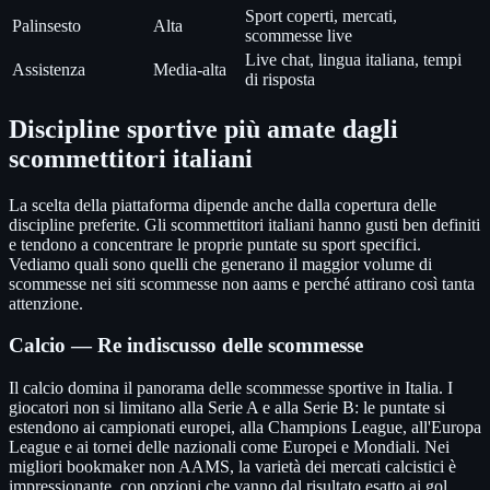
Sport coperti, mercati,
Palinsesto
Alta
scommesse live
Live chat, lingua italiana, tempi
Assistenza
Media-alta
di risposta
Discipline sportive più amate dagli
scommettitori italiani
La scelta della piattaforma dipende anche dalla copertura delle
discipline preferite. Gli scommettitori italiani hanno gusti ben definiti
e tendono a concentrare le proprie puntate su sport specifici.
Vediamo quali sono quelli che generano il maggior volume di
scommesse nei siti scommesse non aams e perché attirano così tanta
attenzione.
Calcio — Re indiscusso delle scommesse
Il calcio domina il panorama delle scommesse sportive in Italia. I
giocatori non si limitano alla Serie A e alla Serie B: le puntate si
estendono ai campionati europei, alla Champions League, all'Europa
League e ai tornei delle nazionali come Europei e Mondiali. Nei
migliori bookmaker non AAMS, la varietà dei mercati calcistici è
impressionante, con opzioni che vanno dal risultato esatto ai gol