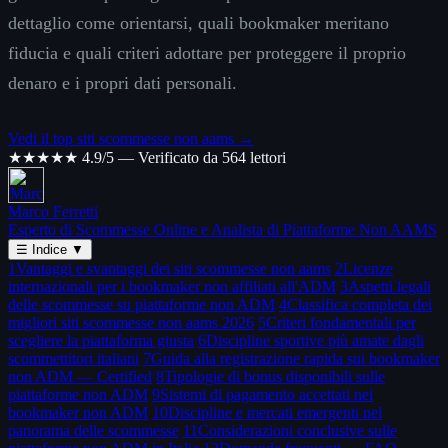
dettaglio come orientarsi, quali bookmaker meritano
fiducia e quali criteri adottare per proteggere il proprio
denaro e i propri dati personali.
Vedi il top siti scommesse non aams →
★★★★★
4.9/5 — Verificato da 564 lettori
Marco Ferretti
Esperto di Scommesse Online e Analista di Piattaforme Non AAMS
☰
Indice
▼
1
Vantaggi e svantaggi dei siti scommesse non aams
2
Licenze
internazionali per i bookmaker non affiliati all'ADM
3
Aspetti legali
delle scommesse su piattaforme non ADM
4
Classifica completa dei
migliori siti scommesse non aams 2026
5
Criteri fondamentali per
scegliere la piattaforma giusta
6
Discipline sportive più amate dagli
scommettitori italiani
7
Guida alla registrazione rapida sui bookmaker
non ADM — Certified
8
Tipologie di bonus disponibili sulle
piattaforme non ADM
9
Sistemi di pagamento accettati nei
bookmaker non ADM
10
Discipline e mercati emergenti nel
panorama delle scommesse
11
Considerazioni conclusive sulle