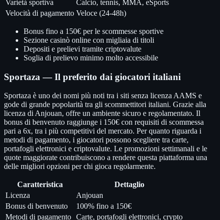
Varietà sportiva
Calcio, tennis, MMA, eSports
Velocità di pagamento
Veloce (24-48h)
Bonus fino a 150€ per le scommesse sportive
Sezione casinò online con migliaia di titoli
Depositi e prelievi tramite criptovalute
Soglia di prelievo minimo molto accessibile
Sportaza — Il preferito dai giocatori italiani
Sportaza è uno dei nomi più noti tra i siti senza licenza AAMS e
gode di grande popolarità tra gli scommettitori italiani. Grazie alla
licenza di Anjouan, offre un ambiente sicuro e regolamentato. Il
bonus di benvenuto raggiunge i 150€ con requisiti di scommessa
pari a 6x, tra i più competitivi del mercato. Per quanto riguarda i
metodi di pagamento, i giocatori possono scegliere tra carte,
portafogli elettronici e criptovalute. Le promozioni settimanali e le
quote maggiorate contribuiscono a rendere questa piattaforma una
delle migliori opzioni per chi gioca regolarmente.
Caratteristica
Dettaglio
Licenza
Anjouan
Bonus di benvenuto
100% fino a 150€
Metodi di pagamento
Carte, portafogli elettronici, crypto