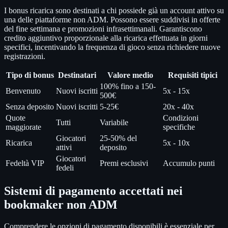
I bonus ricarica sono destinati a chi possiede già un account attivo su
una delle piattaforme non ADM. Possono essere suddivisi in offerte
del fine settimana e promozioni infrasettimanali. Garantiscono
credito aggiuntivo proporzionale alla ricarica effettuata in giorni
specifici, incentivando la frequenza di gioco senza richiedere nuove
registrazioni.
Tipo di bonus
Destinatari
Valore medio
Requisiti tipici
100% fino a 150-
Benvenuto
Nuovi iscritti
5x - 15x
500€
Senza deposito
Nuovi iscritti
5-25€
20x - 40x
Quote
Condizioni
Tutti
Variabile
maggiorate
specifiche
Giocatori
25-50% del
Ricarica
5x - 10x
attivi
deposito
Giocatori
Fedeltà VIP
Premi esclusivi
Accumulo punti
fedeli
Sistemi di pagamento accettati nei
bookmaker non ADM
Comprendere le opzioni di pagamento disponibili è essenziale per