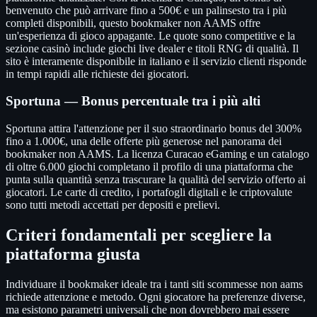
benvenuto che può arrivare fino a 500€ e un palinsesto tra i più
completi disponibili, questo bookmaker non AAMS offre
un'esperienza di gioco appagante. Le quote sono competitive e la
sezione casinò include giochi live dealer e titoli RNG di qualità. Il
sito è interamente disponibile in italiano e il servizio clienti risponde
in tempi rapidi alle richieste dei giocatori.
Sportuna — Bonus percentuale tra i più alti
Sportuna attira l'attenzione per il suo straordinario bonus del 300%
fino a 1.000€, una delle offerte più generose nel panorama dei
bookmaker non AAMS. La licenza Curacao eGaming e un catalogo
di oltre 6.000 giochi completano il profilo di una piattaforma che
punta sulla quantità senza trascurare la qualità del servizio offerto ai
giocatori. Le carte di credito, i portafogli digitali e le criptovalute
sono tutti metodi accettati per depositi e prelievi.
Criteri fondamentali per scegliere la
piattaforma giusta
Individuare il bookmaker ideale tra i tanti siti scommesse non aams
richiede attenzione e metodo. Ogni giocatore ha preferenze diverse,
ma esistono parametri universali che non dovrebbero mai essere