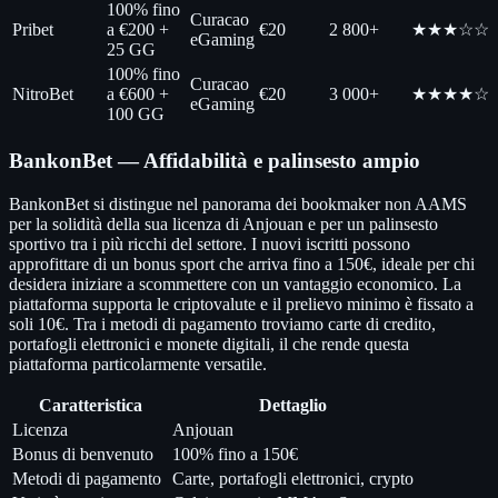
100% fino
Curacao
Pribet
a €200 +
€20
2 800+
★★★☆☆
eGaming
25 GG
100% fino
Curacao
NitroBet
a €600 +
€20
3 000+
★★★★☆
eGaming
100 GG
BankonBet — Affidabilità e palinsesto ampio
BankonBet si distingue nel panorama dei bookmaker non AAMS
per la solidità della sua licenza di Anjouan e per un palinsesto
sportivo tra i più ricchi del settore. I nuovi iscritti possono
approfittare di un bonus sport che arriva fino a 150€, ideale per chi
desidera iniziare a scommettere con un vantaggio economico. La
piattaforma supporta le criptovalute e il prelievo minimo è fissato a
soli 10€. Tra i metodi di pagamento troviamo carte di credito,
portafogli elettronici e monete digitali, il che rende questa
piattaforma particolarmente versatile.
Caratteristica
Dettaglio
Licenza
Anjouan
Bonus di benvenuto
100% fino a 150€
Metodi di pagamento
Carte, portafogli elettronici, crypto