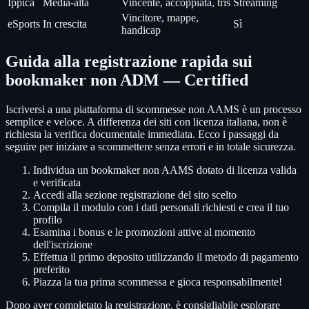
Ippica
Media-alta
Vincente, accoppiata, tris
Streaming
Vincitore, mappe,
eSports
In crescita
Sì
handicap
Guida alla registrazione rapida sui
bookmaker non ADM — Certified
Iscriversi a una piattaforma di scommesse non AAMS è un processo
semplice e veloce. A differenza dei siti con licenza italiana, non è
richiesta la verifica documentale immediata. Ecco i passaggi da
seguire per iniziare a scommettere senza errori e in totale sicurezza.
Individua un bookmaker non AAMS dotato di licenza valida
e verificata
Accedi alla sezione registrazione del sito scelto
Compila il modulo con i dati personali richiesti e crea il tuo
profilo
Esamina i bonus e le promozioni attive al momento
dell'iscrizione
Effettua il primo deposito utilizzando il metodo di pagamento
preferito
Piazza la tua prima scommessa e gioca responsabilmente!
Dopo aver completato la registrazione, è consigliabile esplorare