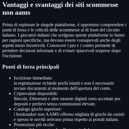
Vantaggi e svantaggi dei siti scommesse
non aams
Prima di esplorare le singole piattaforme, è opportuno comprendere i
punti di forza e le criticità delle scommesse al di fuori del circuito
italiano. I giocatori italiani che scelgono queste piattaforme lo fanno
per ragioni specifiche, ma devono essere consapevoli anche degli
aspetti meno favorevoli. Conoscere i pro e i contro permette di
prendere decisioni informate e di evitare spiacevoli sorprese dopo
l'iscrizione.
Punti di forza principali
Iscrizione immediata:
la registrazione richiede pochi istanti e non è necessario
inviare documenti al momento dell'apertura del conto.
Criptovalute disponibili:
Bitcoin, Ethereum e altre monete digitali sono accettate per
depositi e prelievi senza commissioni elevate.
Catalogo giochi superiore:
i bookmaker non AAMS offrono migliaia di giochi da casinò
e spesso le novità arrivano prima rispetto ai portali italiani.
Promozioni più ricche: