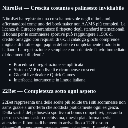
NitroBet — Crescita costante e palinsesto invidiabile
NitroBet ha registrato una crescita notevole negli ultimi anni,
affermandosi come uno dei bookmaker non AAMS più completi. La
licenza di Curaçao garantisce il rispetto degli standard internazionali.
Il bonus per le scommesse sportive può raggiungere i 150€ di
credito omaggio con requisiti di 6x. Il catalogo giochi comprende
migliaia di titoli e ogni pagina del sito è completamente tradotta in
italiano. La registrazione è semplice e non richiede l'invio immediato
di documenti di identità.
Procedura di registrazione semplificata
Sistema VIP con livelli e ricompense crescenti
Giochi live dealer e Quick Games
Interfaccia interamente in lingua italiana
22Bet — Completezza sotto ogni aspetto
22Bet rappresenta una delle scelte più solide tra i siti scommesse non
aams grazie a un'offerta che soddisfa praticamente ogni esigenza.
Dalla vastità del palinsesto sportivo ai bonus competitivi, passando
per una sezione casinò ricchissima, questa piattaforma merita
attenzione. Il bonus di benvenuto arriva fino a 122€ e sono
disponibili quote maggiorate su eventi selezionati. Il servizio di