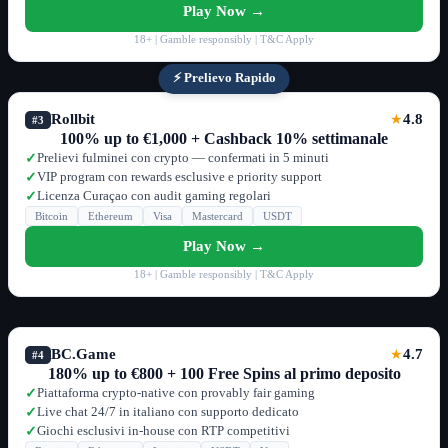
Play Now →
18+ | Gamble responsibly | T&C Apply
⚡ Prelievo Rapido
Rollbit
4.8
★
#3
100% up to €1,000 + Cashback 10% settimanale
Prelievi fulminei con crypto — confermati in 5 minuti
✓
VIP program con rewards esclusive e priority support
✓
Licenza Curaçao con audit gaming regolari
✓
Bitcoin
Ethereum
Visa
Mastercard
USDT
Play Now →
18+ | Gamble responsibly | T&C Apply
BC.Game
4.7
★
#4
180% up to €800 + 100 Free Spins al primo deposito
Piattaforma crypto-native con provably fair gaming
✓
Live chat 24/7 in italiano con supporto dedicato
✓
Giochi esclusivi in-house con RTP competitivi
✓