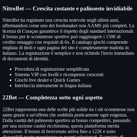
NitroBet — Crescita costante e palinsesto invidiabile
NitroBet ha registrato una crescita notevole negli ultimi anni,
affermandosi come uno dei bookmaker non AAMS più completi. La
licenza di Curaçao garantisce il rispetto degli standard internazionali.
Il bonus per le scommesse sportive può raggiungere i 150€ di
credito omaggio con requisiti di 6x. Il catalogo giochi comprende
migliaia di titoli e ogni pagina del sito è completamente tradotta in
italiano. La registrazione è semplice e non richiede l'invio immediato
di documenti di identità.
Procedura di registrazione semplificata
Sistema VIP con livelli e ricompense crescenti
Giochi live dealer e Quick Games
Interfaccia interamente in lingua italiana
22Bet — Completezza sotto ogni aspetto
22Bet rappresenta una delle scelte più solide tra i siti scommesse non
aams grazie a un'offerta che soddisfa praticamente ogni esigenza.
Dalla vastità del palinsesto sportivo ai bonus competitivi, passando
per una sezione casinò ricchissima, questa piattaforma merita
attenzione. Il bonus di benvenuto arriva fino a 122€ e sono
disponibili quote maggiorate su eventi selezionati. Il servizio di