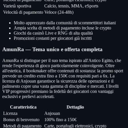
Varietà sportiva
Calcio, tennis, MMA, eSports
Velocità di pagamento
Veloce (24-48h)
Molto apprezzato dalla comunità di scommettitori italiani
Ampia scelta di metodi di pagamento incluse le crypto
Giochi da casinò Live e RNG di alta qualità
Promozioni costanti per giocatori già iscritti
AmunRa — Tema unico e offerta completa
AmunRa si distingue per il suo tema ispirato all'Antico Egitto, che
rende l'esperienza di gioco particolarmente coinvolgente. Oltre
all'estetica, il bookmaker offre contenuti di sostanza: la promo sport
prevede un credito extra fino a 150€ con requisiti pari a 6x. La
licenza di Anjouan garantisce la sicurezza delle operazioni e il
palinsesto copre una vasta gamma di discipline e mercati. I livelli
VIP progressivi premiano la fedeltà dei giocatori con vantaggi
esclusivi e prelievi accelerati.
Caratteristica
Dettaglio
Licenza
Anjouan
Bonus di benvenuto
100% fino a 150€
Metodi di pagamento
Carte, portafogli elettronici, crypto