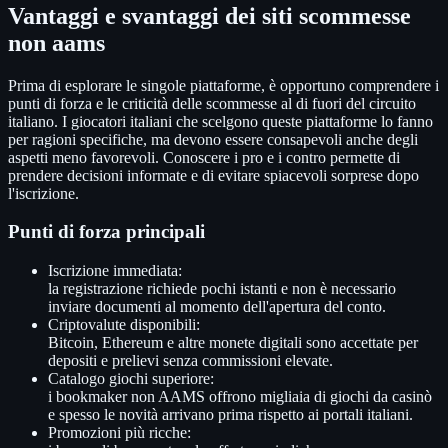
Vantaggi e svantaggi dei siti scommesse
non aams
Prima di esplorare le singole piattaforme, è opportuno comprendere i
punti di forza e le criticità delle scommesse al di fuori del circuito
italiano. I giocatori italiani che scelgono queste piattaforme lo fanno
per ragioni specifiche, ma devono essere consapevoli anche degli
aspetti meno favorevoli. Conoscere i pro e i contro permette di
prendere decisioni informate e di evitare spiacevoli sorprese dopo
l'iscrizione.
Punti di forza principali
Iscrizione immediata:
la registrazione richiede pochi istanti e non è necessario
inviare documenti al momento dell'apertura del conto.
Criptovalute disponibili:
Bitcoin, Ethereum e altre monete digitali sono accettate per
depositi e prelievi senza commissioni elevate.
Catalogo giochi superiore:
i bookmaker non AAMS offrono migliaia di giochi da casinò
e spesso le novità arrivano prima rispetto ai portali italiani.
Promozioni più ricche: