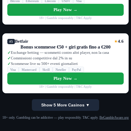
Bitcoin
Ethereum
Litecoin
USDT
Visa
Play Now →
18+ | Gamble responsibly | T&C Apply
Betfair
4.6
★
#5
Bonus scommesse €50 + giri gratis fino a €200
Exchange betting — scommetti contro altri player, non la casa
✓
Commissioni competitive dal 2% in su
✓
Scommesse live su 500+ eventi giornalieri
✓
Visa
Mastercard
Skrill
Neteller
PayPal
Play Now →
18+ | Gamble responsibly | T&C Apply
Show 5 More Casinos ▼
18+ only. Gambling can be addictive — play responsibly. T&C apply.
BeGambleAware.org