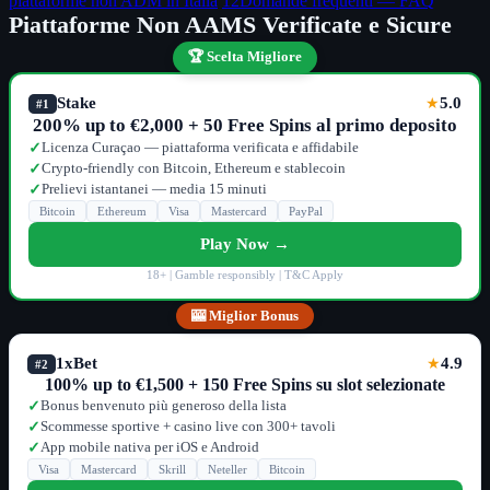
piattaforme non ADM in Italia
12
Domande frequenti — FAQ
Piattaforme Non AAMS Verificate e Sicure
🏆 Scelta Migliore
Stake
5.0
★
#1
200% up to €2,000 + 50 Free Spins al primo deposito
Licenza Curaçao — piattaforma verificata e affidabile
✓
Crypto-friendly con Bitcoin, Ethereum e stablecoin
✓
Prelievi istantanei — media 15 minuti
✓
Bitcoin
Ethereum
Visa
Mastercard
PayPal
Play Now →
18+ | Gamble responsibly | T&C Apply
🎰 Miglior Bonus
1xBet
4.9
★
#2
100% up to €1,500 + 150 Free Spins su slot selezionate
Bonus benvenuto più generoso della lista
✓
Scommesse sportive + casino live con 300+ tavoli
✓
App mobile nativa per iOS e Android
✓
Visa
Mastercard
Skrill
Neteller
Bitcoin