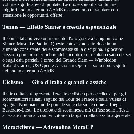
volume significativo di puntate. Le quote sono disponibili nei
migliori bookmaker non AAMS e consentono di valutare con
attenzione le opportunità offerte.
Tennis — Effetto Sinner e crescita esponenziale
Il tennis italiano vive un momento d'oro grazie a campioni come
Sinner, Musetti e Paolini. Questo entusiasmo si traduce in un
aumento consistente delle scommesse sulla disciplina. I giocatori
possono puntare sul vincitore dell'incontro, sul risultato esatto dei set
o sugli esiti parziali. I tornei del Grande Slam — Wimbledon,
Roland Garros, US Open e Australian Open — sono i più seguiti
nei bookmaker non AAMS.
Ciclismo — Giro d'Italia e grandi classiche
Il Giro d'Italia rappresenta l'evento ciclistico per eccellenza per gli
scommettitori italiani, seguito dal Tour de France e dalla Vuelta di
Spagna. Non mancano le puntate sulle classiche come la Liegi-
Bastogne-Liegi. Le tipologie di scommessa più diffuse sono i Testa
a Testa e i pronostici sul vincitore di tappa o della classifica generale.
Motociclismo — Adrenalina MotoGP