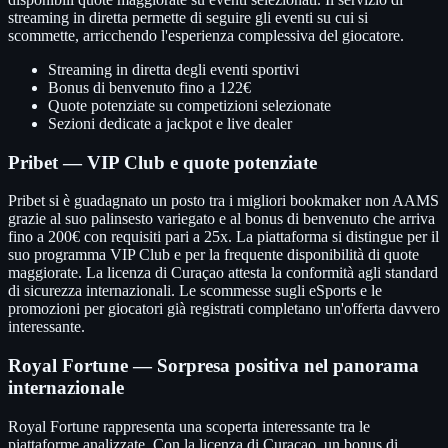
streaming in diretta permette di seguire gli eventi su cui si
scommette, arricchendo l'esperienza complessiva del giocatore.
Streaming in diretta degli eventi sportivi
Bonus di benvenuto fino a 122€
Quote potenziate su competizioni selezionate
Sezioni dedicate a jackpot e live dealer
Pribet — VIP Club e quote potenziate
Pribet si è guadagnato un posto tra i migliori bookmaker non AAMS
grazie al suo palinsesto variegato e al bonus di benvenuto che arriva
fino a 200€ con requisiti pari a 25x. La piattaforma si distingue per il
suo programma VIP Club e per la frequente disponibilità di quote
maggiorate. La licenza di Curaçao attesta la conformità agli standard
di sicurezza internazionali. Le scommesse sugli eSports e le
promozioni per giocatori già registrati completano un'offerta davvero
interessante.
Royal Fortune — Sorpresa positiva nel panorama
internazionale
Royal Fortune rappresenta una scoperta interessante tra le
piattaforme analizzate. Con la licenza di Curaçao, un bonus di