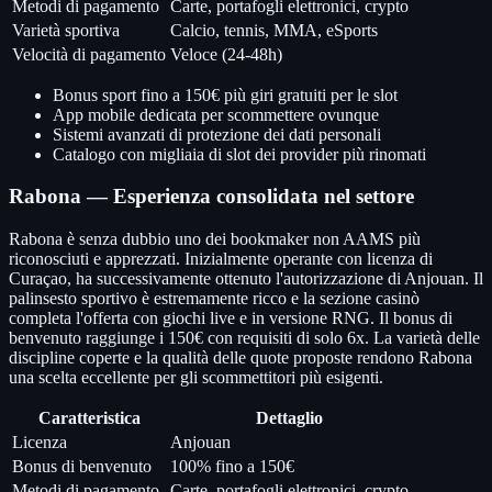
Metodi di pagamento
Carte, portafogli elettronici, crypto
Varietà sportiva
Calcio, tennis, MMA, eSports
Velocità di pagamento
Veloce (24-48h)
Bonus sport fino a 150€ più giri gratuiti per le slot
App mobile dedicata per scommettere ovunque
Sistemi avanzati di protezione dei dati personali
Catalogo con migliaia di slot dei provider più rinomati
Rabona — Esperienza consolidata nel settore
Rabona è senza dubbio uno dei bookmaker non AAMS più
riconosciuti e apprezzati. Inizialmente operante con licenza di
Curaçao, ha successivamente ottenuto l'autorizzazione di Anjouan. Il
palinsesto sportivo è estremamente ricco e la sezione casinò
completa l'offerta con giochi live e in versione RNG. Il bonus di
benvenuto raggiunge i 150€ con requisiti di solo 6x. La varietà delle
discipline coperte e la qualità delle quote proposte rendono Rabona
una scelta eccellente per gli scommettitori più esigenti.
Caratteristica
Dettaglio
Licenza
Anjouan
Bonus di benvenuto
100% fino a 150€
Metodi di pagamento
Carte, portafogli elettronici, crypto