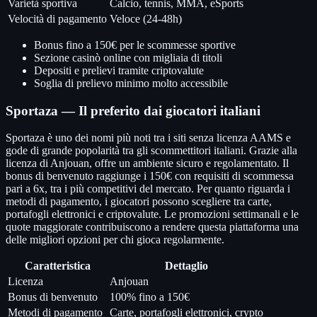
Varietà sportiva
Calcio, tennis, MMA, eSports
Velocità di pagamento
Veloce (24-48h)
Bonus fino a 150€ per le scommesse sportive
Sezione casinò online con migliaia di titoli
Depositi e prelievi tramite criptovalute
Soglia di prelievo minimo molto accessibile
Sportaza — Il preferito dai giocatori italiani
Sportaza è uno dei nomi più noti tra i siti senza licenza AAMS e
gode di grande popolarità tra gli scommettitori italiani. Grazie alla
licenza di Anjouan, offre un ambiente sicuro e regolamentato. Il
bonus di benvenuto raggiunge i 150€ con requisiti di scommessa
pari a 6x, tra i più competitivi del mercato. Per quanto riguarda i
metodi di pagamento, i giocatori possono scegliere tra carte,
portafogli elettronici e criptovalute. Le promozioni settimanali e le
quote maggiorate contribuiscono a rendere questa piattaforma una
delle migliori opzioni per chi gioca regolarmente.
Caratteristica
Dettaglio
Licenza
Anjouan
Bonus di benvenuto
100% fino a 150€
Metodi di pagamento
Carte, portafogli elettronici, crypto