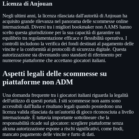
Licenza di Anjouan
Negli ultimi anni, la licenza rilasciata dall'autorità di Anjouan ha
acquisito grande rilevanza nel panorama delle scommesse online
internazionali. Diversi tra i migliori bookmaker non AAMS hanno
scelto questa giurisdizione per la sua capacità di garantire un
equilibrio tra regolamentazione efficace e flessibilità operativa. I
controlli includono la verifica dei fondi destinati al pagamento delle
vincite e la conformità ai protocolli di sicurezza digitale. Questa
autorizzazione sta diventando uno standard di riferimento per
numerose piattaforme che accettano giocatori italiani.
Aspetti legali delle scommesse su
piattaforme non ADM
Una domanda frequente tra i giocatori italiani riguarda la legalità
dell'utilizzo di questi portali. I siti scommesse non aams sono
accessibili dall'Italia e risultano legali quando possiedono una
licenza valida rilasciata da un'autorità di gioco riconosciuta a livello
internazionale. È tuttavia importante sottolineare che la
responsabilità ricade sul giocatore: scegliere piattaforme senza
alcuna autorizzazione espone a rischi significativi, come frodi,
mancato pagamento delle vincite e furto di dati.