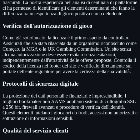
trascurati. La nostra esperienza nell'analisi di centinaia di piattaforme
ci ha permesso di identificare gli elementi determinanti che fanno la
differenza tra un'esperienza di gioco positiva e una deludente.
Verifica dell'autorizzazione di gioco
Come già sottolineato, la licenza è il primo aspetto da controllare.
Assicurati che sia stata rilasciata da un organismo riconosciuto come
Curaçao, la MGA o la UK Gambling Commission. Un sito senza
alcuna autorizzazione deve essere evitato senza esitazioni,
indipendentemente dall'attrattività delle offerte proposte. Controlla il
codice della licenza nel footer del sito e verificalo direttamente sul
portale dell'ente regolatore per avere la certezza della sua validità.
Protocolli di sicurezza digitale
La protezione dei dati personali e finanziari è imprescindibile. I
migliori bookmaker non AAMS adottano sistemi di crittografia SSL
a 256 bit, firewall avanzati e procedure di verifica dell'identità.
Questi elementi tutelano i giocatori da frodi, accessi non autorizzati e
sottrazione di informazioni sensibili.
Qualità del servizio clienti