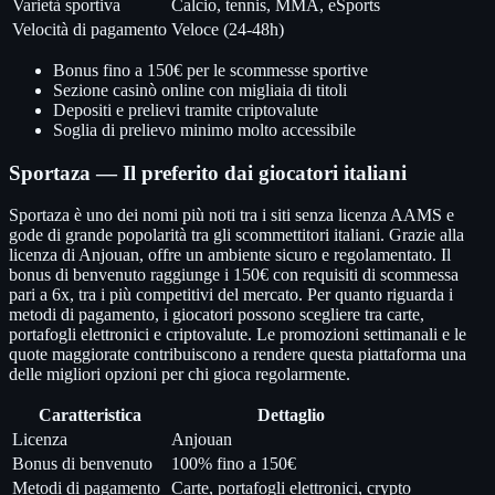
Varietà sportiva
Calcio, tennis, MMA, eSports
Velocità di pagamento
Veloce (24-48h)
Bonus fino a 150€ per le scommesse sportive
Sezione casinò online con migliaia di titoli
Depositi e prelievi tramite criptovalute
Soglia di prelievo minimo molto accessibile
Sportaza — Il preferito dai giocatori italiani
Sportaza è uno dei nomi più noti tra i siti senza licenza AAMS e
gode di grande popolarità tra gli scommettitori italiani. Grazie alla
licenza di Anjouan, offre un ambiente sicuro e regolamentato. Il
bonus di benvenuto raggiunge i 150€ con requisiti di scommessa
pari a 6x, tra i più competitivi del mercato. Per quanto riguarda i
metodi di pagamento, i giocatori possono scegliere tra carte,
portafogli elettronici e criptovalute. Le promozioni settimanali e le
quote maggiorate contribuiscono a rendere questa piattaforma una
delle migliori opzioni per chi gioca regolarmente.
Caratteristica
Dettaglio
Licenza
Anjouan
Bonus di benvenuto
100% fino a 150€
Metodi di pagamento
Carte, portafogli elettronici, crypto