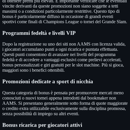
di ottenere premi più elevati. È importante verificare che le eventuali
vincite derivanti da queste promozioni non siano soggette a tetti
massimi o a condizioni particolarmente restrittive. Questo tipo di
bonus è particolarmente diffuso in occasione di grandi eventi
sportivi come finali di Champions League o tornei del Grande Slam.
Programmi fedeltà e livelli VIP
Dopo la registrazione su uno dei siti non AAMS con licenza valida,
i giocatori accumulano punti a ogni ricarica e puntata effettuata.
Questi punti consentono di avanzare nei livelli del programma
fedeltà e di accedere a vantaggi esclusivi come prelievi accelerati,
bonus personalizzati e giri gratuiti per le slot machine. Più si gioca,
maggiori sono i benefici ottenibili.
Promozioni dedicate a sport di nicchia
Questa categoria di bonus è pensata per promuovere mercati meno
conosciuti o nuovi tornei appena introdotti dal bookmaker non
AAMS. Si presentano generalmente sotto forma di quote maggiorate
o credito extra utilizzabile esclusivamente sulla disciplina promossa,
senza possibilità di impiego su altri eventi.
Bonus ricarica per giocatori attivi