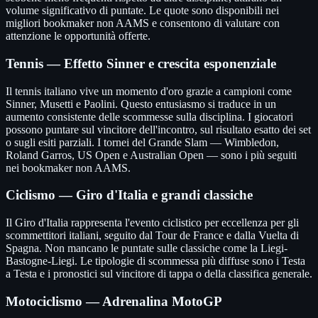
volume significativo di puntate. Le quote sono disponibili nei
migliori bookmaker non AAMS e consentono di valutare con
attenzione le opportunità offerte.
Tennis — Effetto Sinner e crescita esponenziale
Il tennis italiano vive un momento d'oro grazie a campioni come
Sinner, Musetti e Paolini. Questo entusiasmo si traduce in un
aumento consistente delle scommesse sulla disciplina. I giocatori
possono puntare sul vincitore dell'incontro, sul risultato esatto dei set
o sugli esiti parziali. I tornei del Grande Slam — Wimbledon,
Roland Garros, US Open e Australian Open — sono i più seguiti
nei bookmaker non AAMS.
Ciclismo — Giro d'Italia e grandi classiche
Il Giro d'Italia rappresenta l'evento ciclistico per eccellenza per gli
scommettitori italiani, seguito dal Tour de France e dalla Vuelta di
Spagna. Non mancano le puntate sulle classiche come la Liegi-
Bastogne-Liegi. Le tipologie di scommessa più diffuse sono i Testa
a Testa e i pronostici sul vincitore di tappa o della classifica generale.
Motociclismo — Adrenalina MotoGP