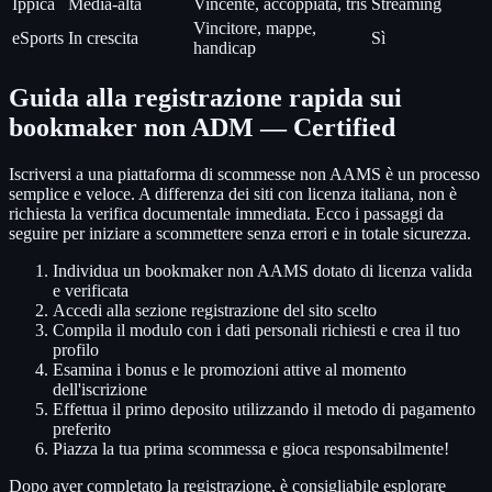
Ippica
Media-alta
Vincente, accoppiata, tris
Streaming
Vincitore, mappe,
eSports
In crescita
Sì
handicap
Guida alla registrazione rapida sui
bookmaker non ADM — Certified
Iscriversi a una piattaforma di scommesse non AAMS è un processo
semplice e veloce. A differenza dei siti con licenza italiana, non è
richiesta la verifica documentale immediata. Ecco i passaggi da
seguire per iniziare a scommettere senza errori e in totale sicurezza.
Individua un bookmaker non AAMS dotato di licenza valida
e verificata
Accedi alla sezione registrazione del sito scelto
Compila il modulo con i dati personali richiesti e crea il tuo
profilo
Esamina i bonus e le promozioni attive al momento
dell'iscrizione
Effettua il primo deposito utilizzando il metodo di pagamento
preferito
Piazza la tua prima scommessa e gioca responsabilmente!
Dopo aver completato la registrazione, è consigliabile esplorare