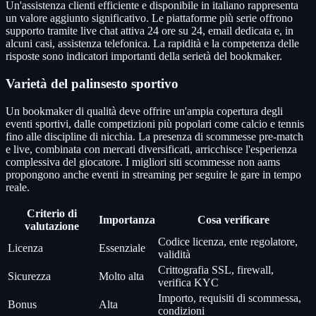
Un'assistenza clienti efficiente e disponibile in italiano rappresenta
un valore aggiunto significativo. Le piattaforme più serie offrono
supporto tramite live chat attiva 24 ore su 24, email dedicata e, in
alcuni casi, assistenza telefonica. La rapidità e la competenza delle
risposte sono indicatori importanti della serietà del bookmaker.
Varietà del palinsesto sportivo
Un bookmaker di qualità deve offrire un'ampia copertura degli
eventi sportivi, dalle competizioni più popolari come calcio e tennis
fino alle discipline di nicchia. La presenza di scommesse pre-match
e live, combinata con mercati diversificati, arricchisce l'esperienza
complessiva del giocatore. I migliori siti scommesse non aams
propongono anche eventi in streaming per seguire le gare in tempo
reale.
Criterio di
Importanza
Cosa verificare
valutazione
Codice licenza, ente regolatore,
Licenza
Essenziale
validità
Crittografia SSL, firewall,
Sicurezza
Molto alta
verifica KYC
Importo, requisiti di scommessa,
Bonus
Alta
condizioni