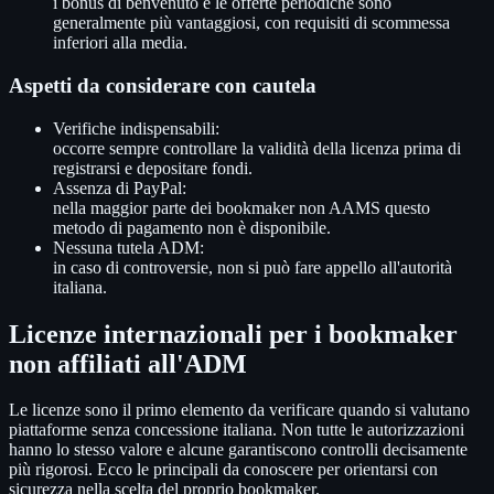
i bonus di benvenuto e le offerte periodiche sono
generalmente più vantaggiosi, con requisiti di scommessa
inferiori alla media.
Aspetti da considerare con cautela
Verifiche indispensabili:
occorre sempre controllare la validità della licenza prima di
registrarsi e depositare fondi.
Assenza di PayPal:
nella maggior parte dei bookmaker non AAMS questo
metodo di pagamento non è disponibile.
Nessuna tutela ADM:
in caso di controversie, non si può fare appello all'autorità
italiana.
Licenze internazionali per i bookmaker
non affiliati all'ADM
Le licenze sono il primo elemento da verificare quando si valutano
piattaforme senza concessione italiana. Non tutte le autorizzazioni
hanno lo stesso valore e alcune garantiscono controlli decisamente
più rigorosi. Ecco le principali da conoscere per orientarsi con
sicurezza nella scelta del proprio bookmaker.