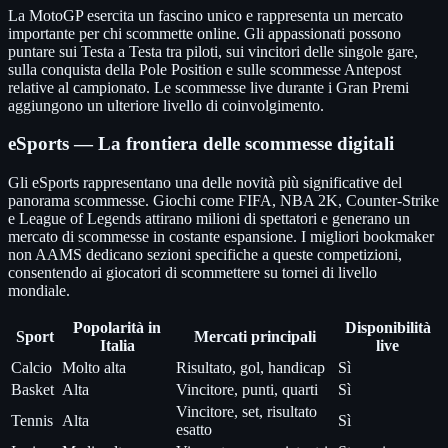
La MotoGP esercita un fascino unico e rappresenta un mercato
importante per chi scommette online. Gli appassionati possono
puntare sui Testa a Testa tra piloti, sui vincitori delle singole gare,
sulla conquista della Pole Position e sulle scommesse Antepost
relative al campionato. Le scommesse live durante i Gran Premi
aggiungono un ulteriore livello di coinvolgimento.
eSports — La frontiera delle scommesse digitali
Gli eSports rappresentano una delle novità più significative del
panorama scommesse. Giochi come FIFA, NBA 2K, Counter-Strike
e League of Legends attirano milioni di spettatori e generano un
mercato di scommesse in costante espansione. I migliori bookmaker
non AAMS dedicano sezioni specifiche a queste competizioni,
consentendo ai giocatori di scommettere su tornei di livello
mondiale.
Popolarità in
Disponibilità
Sport
Mercati principali
Italia
live
Calcio
Molto alta
Risultato, gol, handicap
Sì
Basket
Alta
Vincitore, punti, quarti
Sì
Vincitore, set, risultato
Tennis
Alta
Sì
esatto