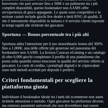
benvenuto che può arrivare fino a 500€ e un palinsesto tra i più
completi disponibili, questo bookmaker non AAMS offre
un'esperienza di gioco appagante. Le quote sono competitive e la
sezione casinò include giochi live dealer e titoli RNG di qualità. Il
sito è interamente disponibile in italiano e il servizio clienti risponde
in tempi rapidi alle richieste dei giocatori.
Sportuna — Bonus percentuale tra i più alti
Sportuna attira l'attenzione per il suo straordinario bonus del 300%
fino a 1.000€, una delle offerte più generose nel panorama dei
bookmaker non AAMS. La licenza Curacao eGaming e un catalogo
di oltre 6.000 giochi completano il profilo di una piattaforma che
punta sulla quantità senza trascurare la qualità del servizio offerto ai
giocatori. Le carte di credito, i portafogli digitali e le criptovalute
sono tutti metodi accettati per depositi e prelievi.
Criteri fondamentali per scegliere la
piattaforma giusta
Individuare il bookmaker ideale tra i tanti siti scommesse non aams
richiede attenzione e metodo. Ogni giocatore ha preferenze diverse,
ma esistono parametri universali che non dovrebbero mai essere