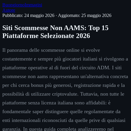
Buongiorno
Immagini
Autore
Pubblicato: 24 maggio 2026
·
Aggiornato: 25 maggio 2026
Siti Scommesse Non AAMS: Top 15
Piattaforme Selezionate 2026
Il panorama delle scommesse online si evolve
costantemente e sempre più giocatori italiani si rivolgono a
piattaforme operative al di fuori del circuito ADM. I siti
scommesse non aams rappresentano un'alternativa concreta
per chi cerca bonus più generosi, registrazione rapida e la
possibilità di utilizzare criptovalute. Tuttavia, non tutte le
piattaforme senza licenza italiana sono affidabili: è
fondamentale saper distinguere quelle regolamentate da
enti internazionali riconosciuti da quelle prive di qualsiasi
garanzia. In questa guida completa analizzeremo nel