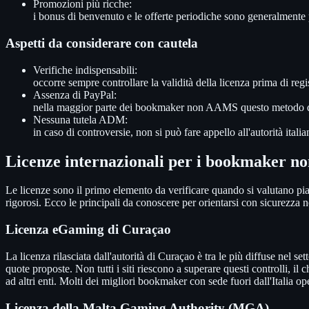
Promozioni più ricche:
i bonus di benvenuto e le offerte periodiche sono generalmente p
Aspetti da considerare con cautela
Verifiche indispensabili:
occorre sempre controllare la validità della licenza prima di regis
Assenza di PayPal:
nella maggior parte dei bookmaker non AAMS questo metodo d
Nessuna tutela ADM:
in caso di controversie, non si può fare appello all'autorità italia
Licenze internazionali per i bookmaker no
Le licenze sono il primo elemento da verificare quando si valutano pia
rigorosi. Ecco le principali da conoscere per orientarsi con sicurezza 
Licenza eGaming di Curaçao
La licenza rilasciata dall'autorità di Curaçao è tra le più diffuse nel set
quote proposte. Non tutti i siti riescono a superare questi controlli, il
ad altri enti. Molti dei migliori bookmaker con sede fuori dall'Italia ope
Licenza della Malta Gaming Authority (MGA)