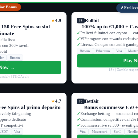
ior Bonus
⚡ Preliev
Rollbit
4.9
★
#3
150 Free Spins su slot
100% up to €1,000 + Ca
zionate
Prelievi fulminei con crypto — co
✓
VIP program con rewards esclusive 
✓
lla lista
Licenza Curaçao con audit gaming
✓
e con 300+ tavoli
droid
Bitcoin
Ethereum
Visa
Master
ler
Bitcoin
Play 
 Now →
18+ | Gamble respon
onsibly | T&C Apply
Betfair
4.7
★
#5
ee Spins al primo deposito
Bonus scommesse €50 + g
rovably fair gaming
Exchange betting — scommetti cont
✓
upporto dedicato
Commissioni competitive dal 2% i
✓
TP competitivi
Scommesse live su 500+ eventi gio
✓
USDT
Visa
Visa
Mastercard
Skrill
Netelle