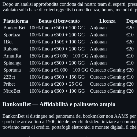
Dopo un'analisi approfondita condotta dal nostro team di esperti, presen
valutato sulla base di criteri oggettivi come licenza, bonus, metodi d
Piattaforma
Bonus di benvenuto
Licenza
Depo
BankonBet
100% fino a €500 + 200 GG
Anjouan
€20
Sportaza
100% fino a €500 + 200 GG
Anjouan
€10
1Bet
100% fino a 150€ + 100 GG
Anjouan
€20
Rabona
100% fino a €500 + 200 GG
Anjouan
€20
AmunRa
150% fino a €3 000 + 100 GG
Anjouan
€10
Spinanga
100% fino a €500 + 200 GG
Anjouan
€10
Sportuna
300% fino a €1 000 + 100 GG
Curacao eGaming
€20
22Bet
100% fino a €500 + 150 GG
Curacao eGaming
€10
Pribet
100% fino a €200 + 25 GG
Curacao eGaming
€20
NitroBet
100% fino a €600 + 100 GG
Curacao eGaming
€20
BankonBet — Affidabilità e palinsesto ampio
BankonBet si distingue nel panorama dei bookmaker non AAMS per la soli
sport che arriva fino a 150€, ideale per chi desidera iniziare a scomm
troviamo carte di credito, portafogli elettronici e monete digitali, il c