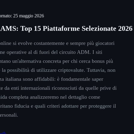
rnato: 25 maggio 2026
AMS: Top 15 Piattaforme Selezionate 2026
line si evolve costantemente e sempre più giocatori
rme operative al di fuori del circuito ADM. I siti
ano un'alternativa concreta per chi cerca bonus più
 la possibilità di utilizzare criptovalute. Tuttavia, non
za italiana sono affidabili: è fondamentale saper
e da enti internazionali riconosciuti da quelle prive di
guida completa analizzeremo nel dettaglio come
tano fiducia e quali criteri adottare per proteggere il
ersonali.
ms →