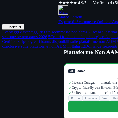
★★★★★
4.9/5 — Verificato da 56
Marco Ferretti
Esperto di Scommesse Online e An
☰
Indice
▼
1
Vantaggi e svantaggi dei siti scommesse non aams
2
Licenze internaz
scommesse non aams 2026
5
Criteri fondamentali per scegliere la piat
Certified
8
Tipologie di bonus disponibili sulle piattaforme non ADM
conclusive sulle piattaforme non ADM in Italia
12
Domande frequent
Piattaforme Non AAMS
Stake
#1
Licenza Curaçao — piattaforma ve
✓
Crypto-friendly con Bitcoin, Et
✓
Prelievi istantanei — media 15 
✓
Bitcoin
Ethereum
Visa
Mast