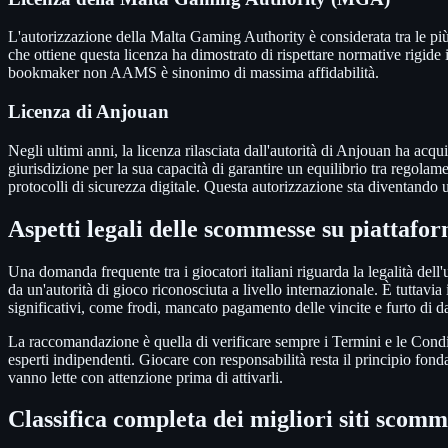
L'autorizzazione della Malta Gaming Authority è considerata tra le più
che ottiene questa licenza ha dimostrato di rispettare normative rigide i
bookmaker non AAMS è sinonimo di massima affidabilità.
Licenza di Anjouan
Negli ultimi anni, la licenza rilasciata dall'autorità di Anjouan ha 
giurisdizione per la sua capacità di garantire un equilibrio tra regolame
protocolli di sicurezza digitale. Questa autorizzazione sta diventando 
Aspetti legali delle scommesse su piatta
Una domanda frequente tra i giocatori italiani riguarda la legalità dell'
da un'autorità di gioco riconosciuta a livello internazionale. È tuttavi
significativi, come frodi, mancato pagamento delle vincite e furto di da
La raccomandazione è quella di verificare sempre i Termini e le Condizi
esperti indipendenti. Giocare con responsabilità resta il principio fo
vanno lette con attenzione prima di attivarli.
Classifica completa dei migliori siti scom