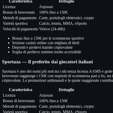
Caratteristica
Dettaglio
Licenza
Anjouan
Bonus di benvenuto
100% fino a 150€
Metodi di pagamento
Carte, portafogli elettronici, crypto
Varietà sportiva
Calcio, tennis, MMA, eSports
Velocità di pagamento
Veloce (24-48h)
Bonus fino a 150€ per le scommesse sportive
Sezione casinò online con migliaia di titoli
Depositi e prelievi tramite criptovalute
Soglia di prelievo minimo molto accessibile
Sportaza — Il preferito dai giocatori italiani
Sportaza è uno dei nomi più noti tra i siti senza licenza AAMS e gode d
benvenuto raggiunge i 150€ con requisiti di scommessa pari a 6x, tra i 
criptovalute. Le promozioni settimanali e le quote maggiorate contribu
Caratteristica
Dettaglio
Licenza
Anjouan
Bonus di benvenuto
100% fino a 150€
Metodi di pagamento
Carte, portafogli elettronici, crypto
Varietà sportiva
Calcio, tennis, MMA, eSports