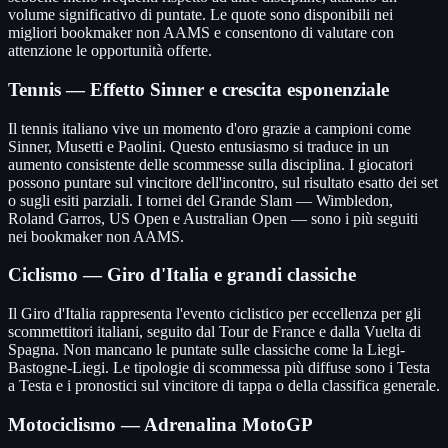
volume significativo di puntate. Le quote sono disponibili nei
migliori bookmaker non AAMS e consentono di valutare con
attenzione le opportunità offerte.
Tennis — Effetto Sinner e crescita esponenziale
Il tennis italiano vive un momento d'oro grazie a campioni come
Sinner, Musetti e Paolini. Questo entusiasmo si traduce in un
aumento consistente delle scommesse sulla disciplina. I giocatori
possono puntare sul vincitore dell'incontro, sul risultato esatto dei set
o sugli esiti parziali. I tornei del Grande Slam — Wimbledon,
Roland Garros, US Open e Australian Open — sono i più seguiti
nei bookmaker non AAMS.
Ciclismo — Giro d'Italia e grandi classiche
Il Giro d'Italia rappresenta l'evento ciclistico per eccellenza per gli
scommettitori italiani, seguito dal Tour de France e dalla Vuelta di
Spagna. Non mancano le puntate sulle classiche come la Liegi-
Bastogne-Liegi. Le tipologie di scommessa più diffuse sono i Testa
a Testa e i pronostici sul vincitore di tappa o della classifica generale.
Motociclismo — Adrenalina MotoGP