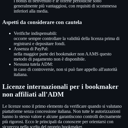
i bonus di benvenuto e le offerte periodiche sono
generalmente più vantaggiosi, con requisiti di scommessa
inferiori alla media.
Aspetti da considerare con cautela
Verifiche indispensabili:
occorre sempre controllare la validità della licenza prima di
registrarsi e depositare fondi.
Assenza di PayPal:
nella maggior parte dei bookmaker non AAMS questo
metodo di pagamento non è disponibile.
Nessuna tutela ADM:
in caso di controversie, non si può fare appello all'autorità
italiana.
Licenze internazionali per i bookmaker
non affiliati all'ADM
Le licenze sono il primo elemento da verificare quando si valutano
piattaforme senza concessione italiana. Non tutte le autorizzazioni
hanno lo stesso valore e alcune garantiscono controlli decisamente
più rigorosi. Ecco le principali da conoscere per orientarsi con
sicurezza nella scelta del proprio bookmaker.