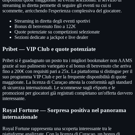
streaming in diretta permette di seguire gli eventi su cui si
scommette, arricchendo l'esperienza complessiva del giocatore.
Streaming in diretta degli eventi sportivi
Bonus di benvenuto fino a 122€
Quote potenziate su competizioni selezionate
Sezioni dedicate a jackpot e live dealer
Pribet — VIP Club e quote potenziate
Pribet si è guadagnato un posto tra i migliori bookmaker non AAMS
grazie al suo palinsesto variegato e al bonus di benvenuto che arriva
fino a 200€ con requisiti pari a 25x. La piattaforma si distingue per il
suo programma VIP Club e per la frequente disponibilità di quote
maggiorate. La licenza di Curaçao attesta la conformità agli standard
di sicurezza internazionali. Le scommesse sugli eSports e le
promozioni per giocatori già registrati completano un'offerta davvero
interessante.
Royal Fortune — Sorpresa positiva nel panorama
internazionale
Royal Fortune rappresenta una scoperta interessante tra le
piattaforme analizzate. Con la licenza di Curaçao, un bonus di