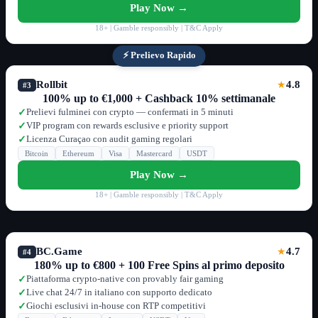
Play Now →
18+ | Gamble responsibly | T&C Apply
⚡ Prelievo Rapido
Rollbit
4.8
★
#3
100% up to €1,000 + Cashback 10% settimanale
Prelievi fulminei con crypto — confermati in 5 minuti
✓
VIP program con rewards esclusive e priority support
✓
Licenza Curaçao con audit gaming regolari
✓
Bitcoin
Ethereum
Visa
Mastercard
USDT
Play Now →
18+ | Gamble responsibly | T&C Apply
BC.Game
4.7
★
#4
180% up to €800 + 100 Free Spins al primo deposito
Piattaforma crypto-native con provably fair gaming
✓
Live chat 24/7 in italiano con supporto dedicato
✓
Giochi esclusivi in-house con RTP competitivi
✓