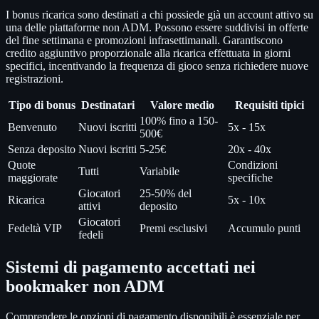
I bonus ricarica sono destinati a chi possiede già un account attivo su
una delle piattaforme non ADM. Possono essere suddivisi in offerte
del fine settimana e promozioni infrasettimanali. Garantiscono
credito aggiuntivo proporzionale alla ricarica effettuata in giorni
specifici, incentivando la frequenza di gioco senza richiedere nuove
registrazioni.
Tipo di bonus
Destinatari
Valore medio
Requisiti tipici
100% fino a 150-
Benvenuto
Nuovi iscritti
5x - 15x
500€
Senza deposito
Nuovi iscritti
5-25€
20x - 40x
Quote
Condizioni
Tutti
Variabile
maggiorate
specifiche
Giocatori
25-50% del
Ricarica
5x - 10x
attivi
deposito
Giocatori
Fedeltà VIP
Premi esclusivi
Accumulo punti
fedeli
Sistemi di pagamento accettati nei
bookmaker non ADM
Comprendere le opzioni di pagamento disponibili è essenziale per