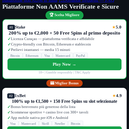
piattaforme non ADM in Italia
12
Domande frequenti — FAQ
Piattaforme Non AAMS Verificate e Sicure
🏆 Scelta Migliore
Stake
5.0
★
#1
200% up to €2,000 + 50 Free Spins al primo deposito
Licenza Curaçao — piattaforma verificata e affidabile
✓
Crypto-friendly con Bitcoin, Ethereum e stablecoin
✓
Prelievi istantanei — media 15 minuti
✓
Bitcoin
Ethereum
Visa
Mastercard
PayPal
Play Now →
18+ | Gamble responsibly | T&C Apply
🎰 Miglior Bonus
1xBet
4.9
★
#2
100% up to €1,500 + 150 Free Spins su slot selezionate
Bonus benvenuto più generoso della lista
✓
Scommesse sportive + casino live con 300+ tavoli
✓
App mobile nativa per iOS e Android
✓
Visa
Mastercard
Skrill
Neteller
Bitcoin