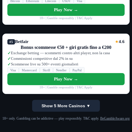
Bitcoin
Ethereum
Litecoin
USDT
Visa
Play Now →
18+ | Gamble responsibly | T&C Apply
Betfair
4.6
★
#5
Bonus scommesse €50 + giri gratis fino a €200
Exchange betting — scommetti contro altri player, non la casa
✓
Commissioni competitive dal 2% in su
✓
Scommesse live su 500+ eventi giornalieri
✓
Visa
Mastercard
Skrill
Neteller
PayPal
Play Now →
18+ | Gamble responsibly | T&C Apply
Show 5 More Casinos ▼
18+ only. Gambling can be addictive — play responsibly. T&C apply.
BeGambleAware.org