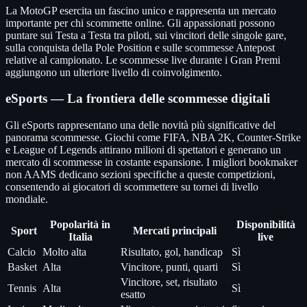
La MotoGP esercita un fascino unico e rappresenta un mercato
importante per chi scommette online. Gli appassionati possono
puntare sui Testa a Testa tra piloti, sui vincitori delle singole gare,
sulla conquista della Pole Position e sulle scommesse Antepost
relative al campionato. Le scommesse live durante i Gran Premi
aggiungono un ulteriore livello di coinvolgimento.
eSports — La frontiera delle scommesse digitali
Gli eSports rappresentano una delle novità più significative del
panorama scommesse. Giochi come FIFA, NBA 2K, Counter-Strike
e League of Legends attirano milioni di spettatori e generano un
mercato di scommesse in costante espansione. I migliori bookmaker
non AAMS dedicano sezioni specifiche a queste competizioni,
consentendo ai giocatori di scommettere su tornei di livello
mondiale.
Popolarità in
Disponibilità
Sport
Mercati principali
Italia
live
Calcio
Molto alta
Risultato, gol, handicap
Sì
Basket
Alta
Vincitore, punti, quarti
Sì
Vincitore, set, risultato
Tennis
Alta
Sì
esatto