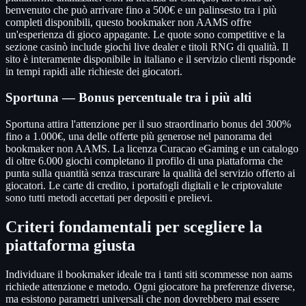
benvenuto che può arrivare fino a 500€ e un palinsesto tra i più
completi disponibili, questo bookmaker non AAMS offre
un'esperienza di gioco appagante. Le quote sono competitive e la
sezione casinò include giochi live dealer e titoli RNG di qualità. Il
sito è interamente disponibile in italiano e il servizio clienti risponde
in tempi rapidi alle richieste dei giocatori.
Sportuna — Bonus percentuale tra i più alti
Sportuna attira l'attenzione per il suo straordinario bonus del 300%
fino a 1.000€, una delle offerte più generose nel panorama dei
bookmaker non AAMS. La licenza Curacao eGaming e un catalogo
di oltre 6.000 giochi completano il profilo di una piattaforma che
punta sulla quantità senza trascurare la qualità del servizio offerto ai
giocatori. Le carte di credito, i portafogli digitali e le criptovalute
sono tutti metodi accettati per depositi e prelievi.
Criteri fondamentali per scegliere la
piattaforma giusta
Individuare il bookmaker ideale tra i tanti siti scommesse non aams
richiede attenzione e metodo. Ogni giocatore ha preferenze diverse,
ma esistono parametri universali che non dovrebbero mai essere