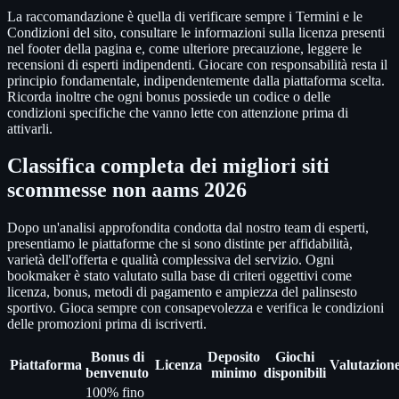
La raccomandazione è quella di verificare sempre i Termini e le
Condizioni del sito, consultare le informazioni sulla licenza presenti
nel footer della pagina e, come ulteriore precauzione, leggere le
recensioni di esperti indipendenti. Giocare con responsabilità resta il
principio fondamentale, indipendentemente dalla piattaforma scelta.
Ricorda inoltre che ogni bonus possiede un codice o delle
condizioni specifiche che vanno lette con attenzione prima di
attivarli.
Classifica completa dei migliori siti
scommesse non aams 2026
Dopo un'analisi approfondita condotta dal nostro team di esperti,
presentiamo le piattaforme che si sono distinte per affidabilità,
varietà dell'offerta e qualità complessiva del servizio. Ogni
bookmaker è stato valutato sulla base di criteri oggettivi come
licenza, bonus, metodi di pagamento e ampiezza del palinsesto
sportivo. Gioca sempre con consapevolezza e verifica le condizioni
delle promozioni prima di iscriverti.
Bonus di
Deposito
Giochi
Piattaforma
Licenza
Valutazion
benvenuto
minimo
disponibili
100% fino