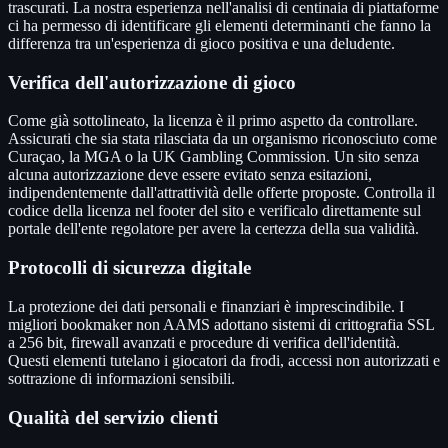
trascurati. La nostra esperienza nell'analisi di centinaia di piattaforme
ci ha permesso di identificare gli elementi determinanti che fanno la
differenza tra un'esperienza di gioco positiva e una deludente.
Verifica dell'autorizzazione di gioco
Come già sottolineato, la licenza è il primo aspetto da controllare.
Assicurati che sia stata rilasciata da un organismo riconosciuto come
Curaçao, la MGA o la UK Gambling Commission. Un sito senza
alcuna autorizzazione deve essere evitato senza esitazioni,
indipendentemente dall'attrattività delle offerte proposte. Controlla il
codice della licenza nel footer del sito e verificalo direttamente sul
portale dell'ente regolatore per avere la certezza della sua validità.
Protocolli di sicurezza digitale
La protezione dei dati personali e finanziari è imprescindibile. I
migliori bookmaker non AAMS adottano sistemi di crittografia SSL
a 256 bit, firewall avanzati e procedure di verifica dell'identità.
Questi elementi tutelano i giocatori da frodi, accessi non autorizzati e
sottrazione di informazioni sensibili.
Qualità del servizio clienti