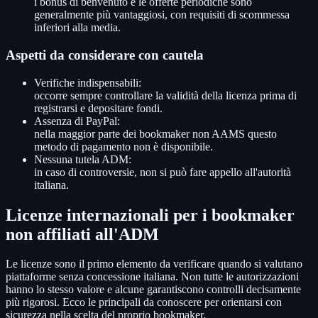
i bonus di benvenuto e le offerte periodiche sono
generalmente più vantaggiosi, con requisiti di scommessa
inferiori alla media.
Aspetti da considerare con cautela
Verifiche indispensabili:
occorre sempre controllare la validità della licenza prima di
registrarsi e depositare fondi.
Assenza di PayPal:
nella maggior parte dei bookmaker non AAMS questo
metodo di pagamento non è disponibile.
Nessuna tutela ADM:
in caso di controversie, non si può fare appello all'autorità
italiana.
Licenze internazionali per i bookmaker
non affiliati all'ADM
Le licenze sono il primo elemento da verificare quando si valutano
piattaforme senza concessione italiana. Non tutte le autorizzazioni
hanno lo stesso valore e alcune garantiscono controlli decisamente
più rigorosi. Ecco le principali da conoscere per orientarsi con
sicurezza nella scelta del proprio bookmaker.