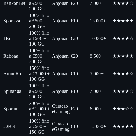
BankonBet
a €500 +
Anjouan
€20
7 000+
★★★★☆
200 GG
100% fino
Sportaza
a €500 +
Anjouan
€10
13 000+
★★★★★
200 GG
100% fino
1Bet
a 150€ +
Anjouan
€20
10 000+
★★★★☆
100 GG
100% fino
Rabona
a €500 +
Anjouan
€20
8 500+
★★★★★
200 GG
150% fino
AmunRa
a €3 000 +
Anjouan
€10
5 000+
★★★★☆
100 GG
100% fino
Spinanga
a €500 +
Anjouan
€10
7 000+
★★★★☆
200 GG
300% fino
Curacao
Sportuna
a €1 000 +
€20
6 000+
★★★☆☆
eGaming
100 GG
100% fino
Curacao
22Bet
a €500 +
€10
12 000+
★★★★★
eGaming
150 GG