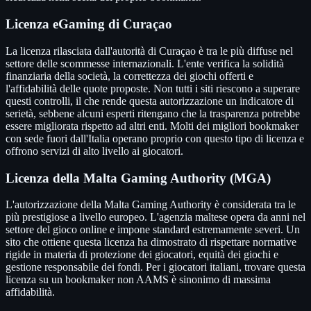
Licenza eGaming di Curaçao
La licenza rilasciata dall'autorità di Curaçao è tra le più diffuse nel
settore delle scommesse internazionali. L'ente verifica la solidità
finanziaria della società, la correttezza dei giochi offerti e
l'affidabilità delle quote proposte. Non tutti i siti riescono a superare
questi controlli, il che rende questa autorizzazione un indicatore di
serietà, sebbene alcuni esperti ritengano che la trasparenza potrebbe
essere migliorata rispetto ad altri enti. Molti dei migliori bookmaker
con sede fuori dall'Italia operano proprio con questo tipo di licenza e
offrono servizi di alto livello ai giocatori.
Licenza della Malta Gaming Authority (MGA)
L'autorizzazione della Malta Gaming Authority è considerata tra le
più prestigiose a livello europeo. L'agenzia maltese opera da anni nel
settore del gioco online e impone standard estremamente severi. Un
sito che ottiene questa licenza ha dimostrato di rispettare normative
rigide in materia di protezione dei giocatori, equità dei giochi e
gestione responsabile dei fondi. Per i giocatori italiani, trovare questa
licenza su un bookmaker non AAMS è sinonimo di massima
affidabilità.