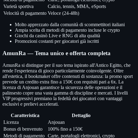
Varietà sportiva
Calcio, tennis, MMA, eSports
Velocità di pagamento
Veloce (24-48h)
Molto apprezzato dalla comunità di scommettitori italiani
Ampia scelta di metodi di pagamento incluse le crypto
Giochi da casinò Live e RNG di alta qualità
Promozioni costanti per giocatori già iscritti
AmunRa — Tema unico e offerta completa
AmunRa si distingue per il suo tema ispirato all'Antico Egitto, che
rende l'esperienza di gioco particolarmente coinvolgente. Oltre
all'estetica, il bookmaker offre contenuti di sostanza: la promo sport
prevede un credito extra fino a 150€ con requisiti pari a 6x. La
licenza di Anjouan garantisce la sicurezza delle operazioni e il
palinsesto copre una vasta gamma di discipline e mercati. I livelli
VIP progressivi premiano la fedeltà dei giocatori con vantaggi
esclusivi e prelievi accelerati.
Caratteristica
Dettaglio
Licenza
Anjouan
Bonus di benvenuto
100% fino a 150€
Metodi di pagamento
Carte, portafogli elettronici, crypto