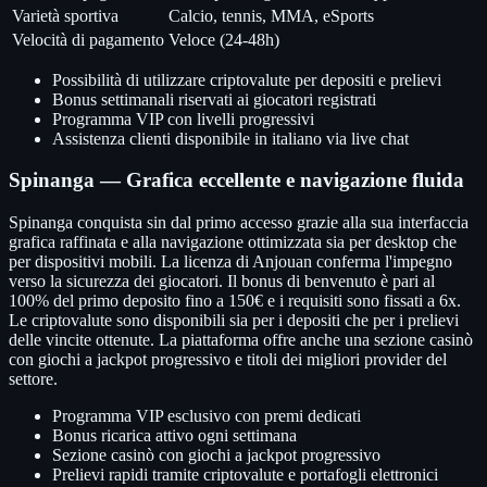
Varietà sportiva
Calcio, tennis, MMA, eSports
Velocità di pagamento
Veloce (24-48h)
Possibilità di utilizzare criptovalute per depositi e prelievi
Bonus settimanali riservati ai giocatori registrati
Programma VIP con livelli progressivi
Assistenza clienti disponibile in italiano via live chat
Spinanga — Grafica eccellente e navigazione fluida
Spinanga conquista sin dal primo accesso grazie alla sua interfaccia
grafica raffinata e alla navigazione ottimizzata sia per desktop che
per dispositivi mobili. La licenza di Anjouan conferma l'impegno
verso la sicurezza dei giocatori. Il bonus di benvenuto è pari al
100% del primo deposito fino a 150€ e i requisiti sono fissati a 6x.
Le criptovalute sono disponibili sia per i depositi che per i prelievi
delle vincite ottenute. La piattaforma offre anche una sezione casinò
con giochi a jackpot progressivo e titoli dei migliori provider del
settore.
Programma VIP esclusivo con premi dedicati
Bonus ricarica attivo ogni settimana
Sezione casinò con giochi a jackpot progressivo
Prelievi rapidi tramite criptovalute e portafogli elettronici