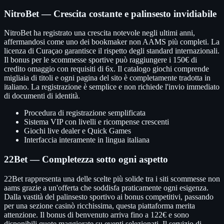
NitroBet — Crescita costante e palinsesto invidiabile
NitroBet ha registrato una crescita notevole negli ultimi anni,
affermandosi come uno dei bookmaker non AAMS più completi. La
licenza di Curaçao garantisce il rispetto degli standard internazionali.
Il bonus per le scommesse sportive può raggiungere i 150€ di
credito omaggio con requisiti di 6x. Il catalogo giochi comprende
migliaia di titoli e ogni pagina del sito è completamente tradotta in
italiano. La registrazione è semplice e non richiede l'invio immediato
di documenti di identità.
Procedura di registrazione semplificata
Sistema VIP con livelli e ricompense crescenti
Giochi live dealer e Quick Games
Interfaccia interamente in lingua italiana
22Bet — Completezza sotto ogni aspetto
22Bet rappresenta una delle scelte più solide tra i siti scommesse non
aams grazie a un'offerta che soddisfa praticamente ogni esigenza.
Dalla vastità del palinsesto sportivo ai bonus competitivi, passando
per una sezione casinò ricchissima, questa piattaforma merita
attenzione. Il bonus di benvenuto arriva fino a 122€ e sono
disponibili quote maggiorate su eventi selezionati. Il servizio di