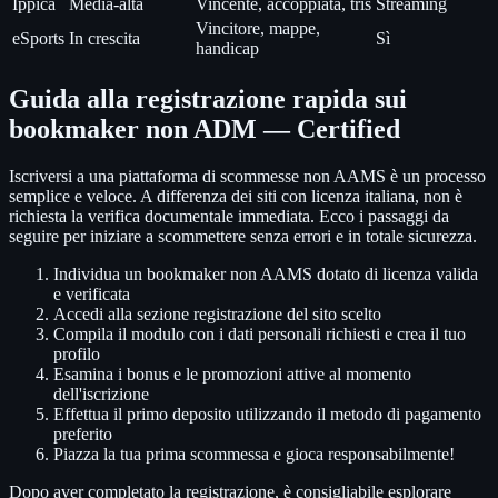
Ippica
Media-alta
Vincente, accoppiata, tris
Streaming
Vincitore, mappe,
eSports
In crescita
Sì
handicap
Guida alla registrazione rapida sui
bookmaker non ADM — Certified
Iscriversi a una piattaforma di scommesse non AAMS è un processo
semplice e veloce. A differenza dei siti con licenza italiana, non è
richiesta la verifica documentale immediata. Ecco i passaggi da
seguire per iniziare a scommettere senza errori e in totale sicurezza.
Individua un bookmaker non AAMS dotato di licenza valida
e verificata
Accedi alla sezione registrazione del sito scelto
Compila il modulo con i dati personali richiesti e crea il tuo
profilo
Esamina i bonus e le promozioni attive al momento
dell'iscrizione
Effettua il primo deposito utilizzando il metodo di pagamento
preferito
Piazza la tua prima scommessa e gioca responsabilmente!
Dopo aver completato la registrazione, è consigliabile esplorare